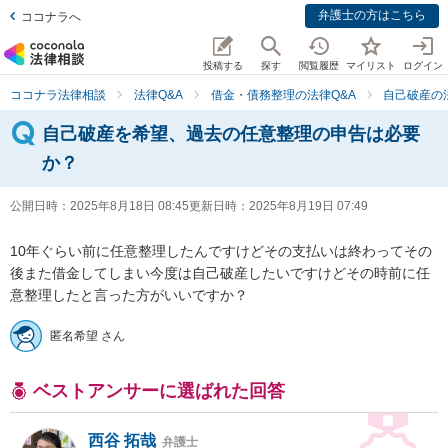
弁護士の方はこちら
ココナラへ
投稿する
探す
閲覧履歴
マイリスト
ログイン
ココナラ法律相談
法律Q&A
借金・債務整理の法律Q&A
自己破産の
自己破産を希望、過去の任意整理の申告は必要
か？
公開日時：
2025年8月18日 08:45
更新日時：
2025年8月19日 07:49
10年ぐらい前に任意整理したんですけどその支払いは終わってその
後また借金してしまい今度は自己破産したいですけどその時前に任
意整理したと言った方がいいですか？
匿名希望 さん
ベストアンサーに選ばれた回答
西谷 拓哉
弁護士