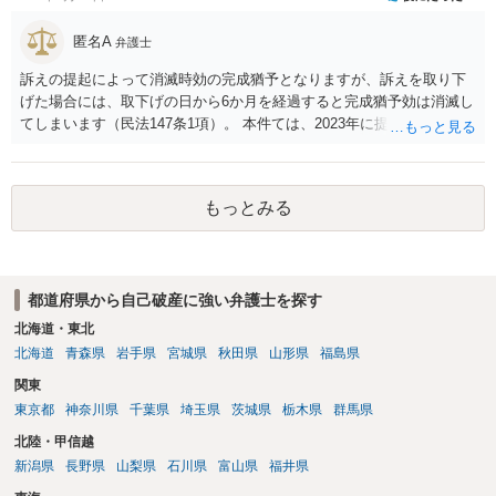
匿名A
弁護士
訴えの提起によって消滅時効の完成猶予となりますが、訴えを取り下
げた場合には、取下げの日から6か月を経過すると完成猶予効は消滅し
てしまいます（民法147条1項）。 本件ては、2023年に提訴された債権
者については時効の更新はなされておらず、2026年5月に提訴された債
権者については取下げ日から6か月以内に再提訴しなければやはり時効
は更新しないことになります。ただし、消滅時効の起算点は、不払い
もっとみる
日ではなく期限の利益喪失日（通常は所定の分割の支払期日から1～2
か月程度経過しても支払いがなければ一括返済可能という契約になっ
ている）ですので、時効期間の経過が2027年1月であるとは限りません
（3月や4月といった可能性がある）。
都道府県から自己破産に強い弁護士を探す
北海道・東北
北海道
青森県
岩手県
宮城県
秋田県
山形県
福島県
関東
東京都
神奈川県
千葉県
埼玉県
茨城県
栃木県
群馬県
北陸・甲信越
新潟県
長野県
山梨県
石川県
富山県
福井県