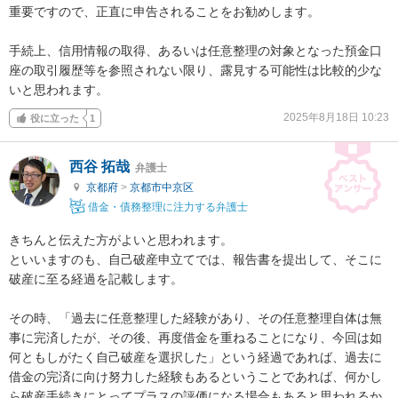
重要ですので、正直に申告されることをお勧めします。

手続上、信用情報の取得、あるいは任意整理の対象となった預金口
座の取引履歴等を参照されない限り、露見する可能性は比較的少な
いと思われます。
2025年8月18日 10:23
役に立った
1
西谷 拓哉
弁護士
京都府
>
京都市中京区
借金・債務整理に注力する弁護士
きちんと伝えた方がよいと思われます。

といいますのも、自己破産申立てでは、報告書を提出して、そこに
破産に至る経過を記載します。

その時、「過去に任意整理した経験があり、その任意整理自体は無
事に完済したが、その後、再度借金を重ねることになり、今回は如
何ともしがたく自己破産を選択した」という経過であれば、過去に
借金の完済に向け努力した経験もあるということであれば、何かし
ら破産手続きにとってプラスの評価になる場合もあると思われるか