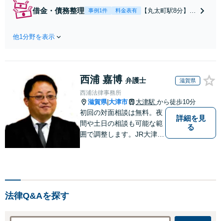
法的な根拠に基づ
借金・債務整理
【丸太町駅8分】
事例1件
料金表有
く冷静な主張が重
【弁護士歴10年】
要です。財産分与
自己破産、任意整
／養育費など【弁
他1分野を表示
理、個人整理、時
護士歴10年】離婚
効の援用など。浪
後の生活を見据え
費・事業の失敗に
てアドバイスしま
よる借金も、相談
すので、お気軽に
西浦 嘉博
者さまのご要望を
弁護士
滋賀県
ご相談ください
踏まえ、解決策を
西浦法律事務所
【初回相談３０分
提示します【破産
滋賀県
大津市
大津駅
から徒歩10分
|
無料】【電話相談
管財人就任経験
初回の対面相談は無料。夜
可】
詳細を見
有】【初回相談30
間や土日の相談も可能な範
る
分無料】
囲で調整します。JR大津駅
から徒歩10分、京阪大津線
上栄町駅から徒歩4分、大
津赤十字病院の前になりま
す。 【滋賀県２位 弁護士
ドットコムランキング（20
法律Q&Aを探す
24年7月-2026年7月現
在）】