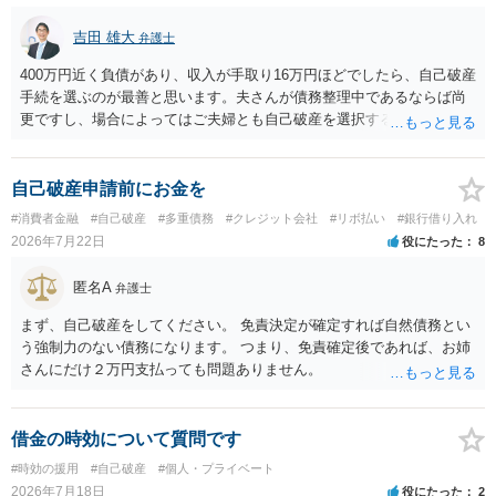
吉田 雄大
弁護士
400万円近く負債があり、収入が手取り16万円ほどでしたら、自己破産
手続を選ぶのが最善と思います。夫さんが債務整理中であるならば尚
更ですし、場合によってはご夫婦とも自己破産を選択する方法もある
と思います。
自己破産申請前にお金を
#消費者金融
#自己破産
#多重債務
#クレジット会社
#リボ払い
#銀行借り入れ
2026年7月22日
役にたった
8
匿名A
弁護士
まず、自己破産をしてください。 免責決定が確定すれば自然債務とい
う強制力のない債務になります。 つまり、免責確定後であれば、お姉
さんにだけ２万円支払っても問題ありません。
借金の時効について質問です
#時効の援用
#自己破産
#個人・プライベート
2026年7月18日
役にたった
2