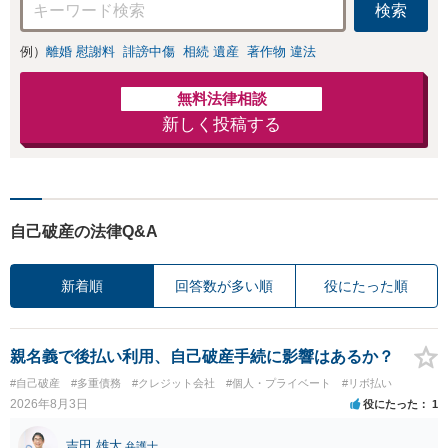
検索
例）
離婚 慰謝料
誹謗中傷
相続 遺産
著作物 違法
無料法律相談
新しく投稿する
自己破産の法律Q&A
新着順
回答数が多い順
役にたった順
親名義で後払い利用、自己破産手続に影響はあるか？
#自己破産
#多重債務
#クレジット会社
#個人・プライベート
#リボ払い
2026年8月3日
役にたった
1
吉田 雄大
弁護士