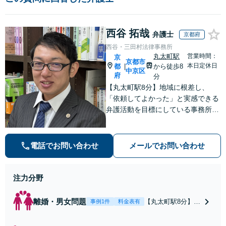
西谷 拓哉
弁護士
京都府
西谷・三田村法律事務所
丸太町駅
営業時間：
京
京都市
本日定休日
都
から徒歩8
|
中京区
府
分
【丸太町駅8分】地域に根差し、
「依頼してよかった」と実感できる
弁護活動を目標にしている事務所で
す【不動産・住まい】宅地建物取引
士の試験に合格、不動産分野の取扱
実績あり【相続・遺言】相談者さま
電話でお問い合わせ
メールでお問い合わせ
に寄り添い、円滑な相続を目指しま
す
注力分野
離婚・男女問題
【丸太町駅8分】調
事例1件
料金表有
停や条件交渉を有
利に進めるには、