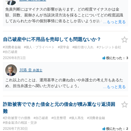
免責判断にはマイナスの影響があります。どの程度マイナスかは金
額、回数、親御さんが当該決済方法を採ることについてどの程度認識
しておられたか等の個別事情に依るとしか言いようがありません。 と
もあれ、依頼しておられる弁護士さんに直ちに具体的状況をお伝えに
なって相談し、善後策を考えることをお勧めします。
自己破産中に不用品を売却しても問題ないか？
#消費者金融
#個人・プライベート
#奨学金
#銀行借り入れ
#クレジット会社
#自己破産
2026年8月1日
役にたった
3
川添 圭
弁護士
これ以上のことは、運用基準との兼ね合いや弁護士の考え方もあるた
め、担当弁護士へ聞いた方がよいでしょう。
詐欺被害でできた借金と元の借金が積み重なり返済困
難
#詐欺被害での債務
#自己破産
#任意整理
#個人再生
#消費者金融
#借金返済の相談・交渉
2026年7月30日
役にたった
2