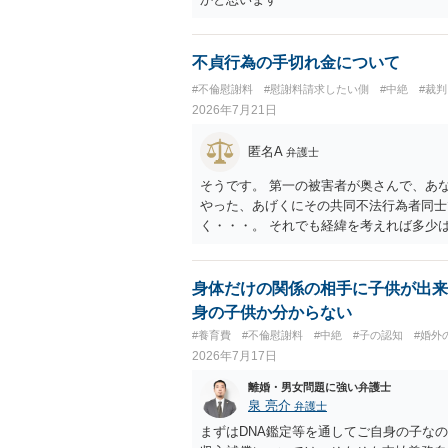
婦関係への影響、離婚・別居の有無、相手
護士への個別相談も検討なさった方がよい
不貞行為の手切れ金について
#不倫慰謝料
#慰謝料請求したい側
#中絶
#裁判
2026年7月21日
匿名A
弁護士
そうです。 第一の被害者が奥さんで、あ
やった、あげくにその共同不法行為者同士
く・・・。 それでも経緯を考えれば多少
身体だけの関係の相手に子供が出来
身の子供か分からない
#養育費
#不倫慰謝料
#中絶
#子の認知
#婚外
2026年7月17日
離婚・男女問題に強い弁護士
泉 亮介
弁護士
まずはDNA鑑定等を通してご自身の子な