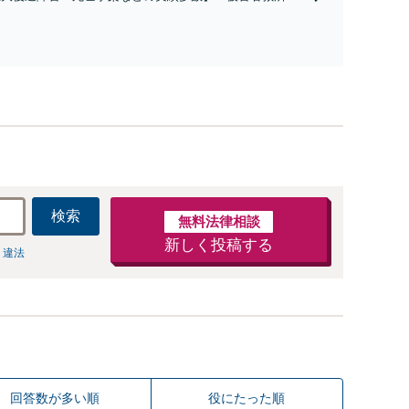
係不存在確認などもご相談下さい【子連れ相談可】
一に」一日でも早く日常を取り戻せるよう、私が力になり
す【初回相談無料】【電話・オンライン相談対応】「スピ
ド対応・納得できる解決を」「刑事裁判のニーズにも対
」【休日・夜間相談可】
検索
無料法律相談
新しく投稿する
 違法
回答数が多い順
役にたった順