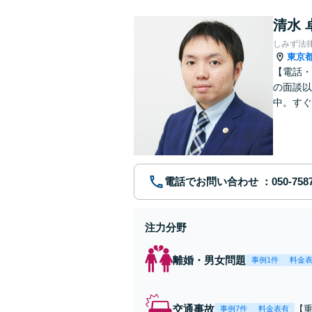
清水 
しみず法
東京
【電話・
の面談以
中。すぐ
に、問題
電話でお問い合わせ
注力分野
離婚・男女問題
事例1件
料金
交通事故
【
事例7件
料金表有