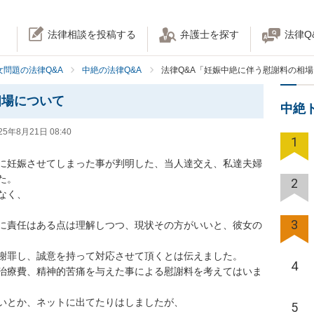
法律相談を投稿する
弁護士を探す
法律Q
女問題の法律Q&A
中絶の法律Q&A
法律Q&A「妊娠中絶に伴う慰謝料の相
相場について
中絶
25年8月21日 08:40
1
に妊娠させてしまった事が判明した、当人達交え、私達夫婦
。

2
く、

3
に責任はある点は理解しつつ、現状その方がいいと、彼女の
謝罪し、誠意を持って対応させて頂くとは伝えました。

4
治療費、精神的苦痛を与えた事による慰謝料を考えてはいま
いとか、ネットに出てたりはしましたが、

5