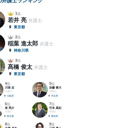
の弁護士ランキング
1
位
若井 亮
弁護士
東京都
2
位
稲葉 進太郎
弁護士
神奈川県
3
位
髙橋 俊太
弁護士
東京都
4
5
位
位
川添 圭
加藤 善大
弁護士
弁護士
大阪府
埼玉県
6
7
位
位
泉 亮介
竹本 真紀
弁護士
弁護士
東京都
愛知県
8
9
位
位