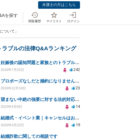
弁護士の方はこちら
&Aを探す
閲覧履歴
マイリスト
ログイン
場について」
トラブルの法律Q&Aランキング
妊娠後の認知問題と家族とのトラブル解決策を求めて
242
2019年7月22日
プロポーズなしだと婚約になりませんか？
23
2019年12月10日
望まない中絶の強要に対する法的対応と自己防衛策
14
2023年4月9日
結婚式・イベント業｜キャンセルはお客様都合？コロナによる結婚式キャンセルのトラブル対処（編集部投稿）
19
2020年4月22日
結婚詐欺に関しての相談です