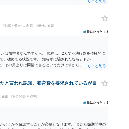
方の認識等によって判断されます。 今後の状況等に応じて、弁
でしょう。
#恐喝・脅迫への対応
#婚外の妊娠
役にたった
3
なたは加害者なんですから。 現在は、2人で不法行為を積極的に
で、揉めてる状況です。 知らずに騙されたならともか
は、その男よりは同情できるというだけですから。
たと言われ認知、養育費を要求されているが自
の妊娠
#異性関係(不貞等)
役にたった
3
のかどうかを確認することが必要となります。 また妊娠期間中の