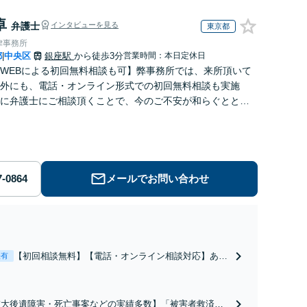
卓
弁護士
インタビューを見る
東京都
律事務所
都
中央区
銀座駅
から徒歩3分
営業時間：本日定休日
|
WEBによる初回無料相談も可】弊事務所では、来所頂いて
外にも、電話・オンライン形式での初回無料相談も実施
に弁護士にご相談頂くことで、今のご不安が和らぐととも
解決のために前に進むことができます。
メールでお問い合わせ
【初回相談無料】【電話・オンライン相談対応】あな
表有
たにとって有利な条件で離婚ができるよう、経験豊富
な弁護士が多角的な視点でアドバイス「親権・監護
権・面会交流に実績あり」子の引渡し・認知・親子関
重大後遺障害・死亡事案などの実績多数】「被害者救済を