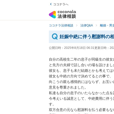
ココナラへ
ココナラ法律相談
法律Q&A
離婚・男
妊娠中絶に伴う慰謝料の
公開日時：
2025年8月18日 06:31
更新日時：
20
自分の高校生二年の息子が同級生の彼女
と先方の夫婦で話し合いの場を設けました
彼女も、息子も未だ結婚とかも考えてはな
彼女も中絶の方向で決めてるとの事で、

向こうの親も感情的にはならず、お互い
意見を尊重されました。

私達も自分の息子のいたらなかった点を
今考えいる誠意として、中絶費用に伴う
す。

双方合意の元なら慰謝料を払う必要もな