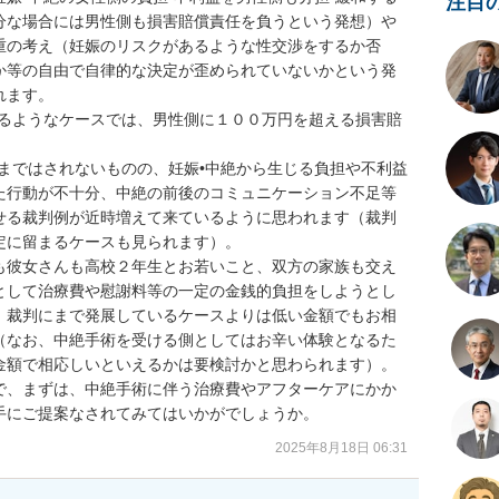
注目
分な場合には男性側も損害賠償責任を負うという発想）や
重の考え（妊娠のリスクがあるような性交渉をするか否
か等の自由で自律的な決定が歪められていないかという発
ます。

れるようなケースでは、男性側に１００万円を超える損害賠
まではされないものの、妊娠•中絶から生じる負担や不利益
た行動が不十分、中絶の前後のコミュニケーション不足等
せる裁判例が近時増えて来ているように思われます（裁判
に留まるケースも見られます）。

も彼女さんも高校２年生とお若いこと、双方の家族も交え
として治療費や慰謝料等の一定の金銭的負担をしようとし
、裁判にまで発展しているケースよりは低い金額でもお相
（なお、中絶手術を受ける側としてはお辛い体験となるた
金額で相応しいといえるかは要検討かと思わられます）。

で、まずは、中絶手術に伴う治療費やアフターケアにかか
手にご提案なされてみてはいかがでしょうか。
2025年8月18日 06:31