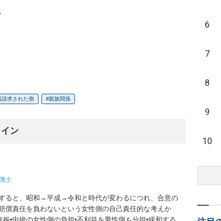


6
7
8
料請求された側
親族関係
9
ライン
10
護士
析すると、昭和→平成→令和と時代が変わるにつれ、合意の
害賠償責任を負わないという女性側の自己責任的な考えか
娠•中絶の女性側の負担•不利益を男性側も分担•緩和する