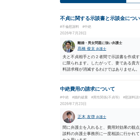
不貞に関する示談書と示談金につい
#不倫慰謝料
#中絶
2026年7月28日
離婚・男女問題に強い弁護士
髙橋 俊太
弁護士
夫と不貞相手との２者間で示談書を作成す
に限られます。したがって、妻である貴方
料請求権が消滅するわけではありません。
談は夫と不貞相手との間の清算に限るもの
ものではない」旨を明記しておく方が安全
間に限る」と対象を明確にすべきです。 
中絶費用の請求について
によっては、後に貴方が不貞相手へ慰謝料
#中絶
#婚約破棄
#異性関係(不貞等)
#慰謝料請
されている」「夫側から支払を受けた」な
2026年7月23日
性があります。そのため、示談金の趣旨、
す。示談金１８０万円の妥当性については
正木 友啓
弁護士
内容、妊娠・中絶に至る経緯等によって変
精神的負担が考慮されることはありますが
間に弁護士を入れると、費用対効果の観点
婚期待を理由とする損害については争い得
談料の弁護士事務所に一度相談に行かれて
額は、夫が不貞相手に支払う示談金額だけ
かと思います