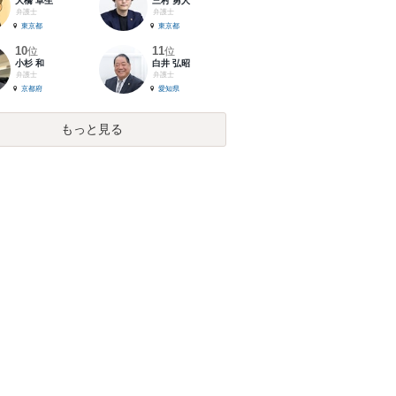
大橋 卓生
三村 勇人
弁護士
弁護士
東京都
東京都
10
11
位
位
小杉 和
白井 弘昭
弁護士
弁護士
京都府
愛知県
もっと見る