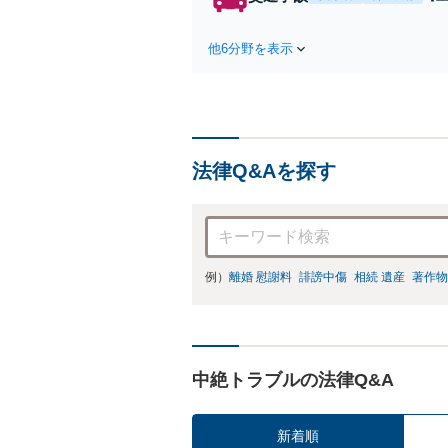
第
ま
他6分野を表示
ー
応
法律Q&Aを探す
例）
離婚 慰謝料
誹謗中傷
相続 遺産
著作物
中絶トラブルの法律Q&A
新着順