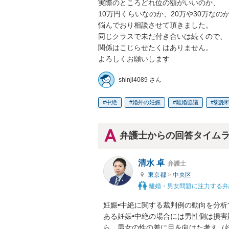
実際のところどれ位の額がいいのか、

10万円くらいなのか、20万や30万なのか
悩んでおり相談させて頂きました。

同じクラスで未だ付き合いは続くので、

関係はこじらせたくはありません。

よろしくお願いします
shinji4089 さん
中絶
婚外の妊娠
離婚協議
慰謝
弁護士からの回答タイム
清水 卓
弁護士
東京都
>
中央区
離婚・男女問題に注力する弁
妊娠•中絶に関する裁判例の動向を分
ある妊娠•中絶の場合には男性側は損
ら、男女の性の差に目を向けた考え（妊