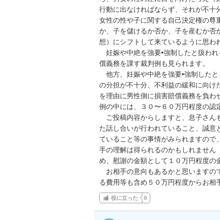
行動に出なければならず、それが不十
女性の性や子に関する自己決定権の尊
か、子を儲けるか否か、子を産むか否
想）にシフトして来ているように思われ
　妊娠や中絶を強要•強制したと扱わ
償義務を課す裁判例も見られます。

　他方、妊娠や中絶を強要•強制したと
の分担が不十分、不利益の緩和に向け
を理由に男性側に損害賠償義務を負わ
例の中には、３０〜６０万円程度の認定
　ご投稿内容からしますと、息子さん
た話し合いが行われていること、誠意
ていること等の事情がみられますので
手の理解は得られるのかもしれません
め、慰謝の金額として１０万円程度の
　お相手の意向もあるかと思いますの
る費用等も含め５０万円程度からお相
役に立った
0