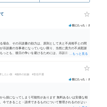
て
役にたった
2
る場合、その示談書の効力は、原則として夫と不貞相手との間
が示談書の当事者になっていない限り、当然に貴方の不貞慰謝
もっとも、後日の争いを避けるためには、示談書の中に「本示
であり、妻の不貞相手に対する慰謝料請求権を放棄・制限する
です。また、清算条項を入れる場合にも、「夫と不貞相手との
他方、不貞相手が夫から示談金を受け取る場合、その名目や内容
請求する際、不貞相手側から「すでに夫との間で一定の清算が
求したい側
#婚外の妊娠
#音信不通
どと（その当否は別として）反論等されてこじれてしまう可能
役にたった
2
清算対象、妻の請求権への影響を明確にしておくことが重要で
、中絶、精神的苦痛、通院・治療の有無、診断内容、夫の説明
わります。中絶について双方同意があったとしても、身体的・
、夫が当初から離婚できないと伝えていた事情があるなら、結
から損になってしまう可能性があります 無料あるいは安価な相
る部分もあります。 なお、貴方から不貞相手へ請求する慰謝料
、今できること・請求できるものについて整理されるのがよい
で決まるものではありません。不貞期間、回数、婚姻期間、夫