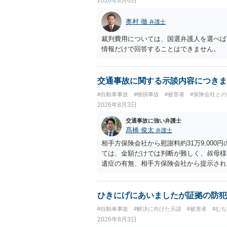
2026年8月6日
奥村 徹
弁護士
裁判費用については、国選弁護人を選べば
情報だけで回答することはできません。
交通事故に関する示談内容につきま
#自動車事故
#物損事故
#被害者
#保険会社と
2026年8月3日
交通事故に強い弁護士
髙橋 俊太
弁護士
相手方保険会社から慰謝料約31万9,00
ては、金額だけでは判断が難しく、叔母様
遺症の有無、相手方保険会社から提示され
から提示される慰謝料額については、弁護
で、以下の資料・情報を準備した上で、弁
会社から届いている示談金額の提示書類 
ひきにげにあいましたが証拠の防犯
入院の有無、通院回数 ・現在も症状が残
#自動車事故
#解決に向けた示談
#被害者
#む
今回の事故で利用できる弁護士費用特約が
2026年8月3日
弁護士が受任する場合には、叔母様ご本人