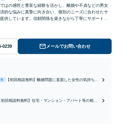
ではの感性と豊富な経験を活かし、離婚や不貞などの男女
済的な悩みに真摯に向き合い、個別のニーズに合わせたサ
提供しています。信頼関係を築きながら丁寧にサポートし
す。お気軽にご相談ください。【お子様連れ相談可】
メールでお問い合わせ
【初回相談無料】離婚問題に直面した女性の気持ちに
表有
寄り添いながら、将来の生活を見据えた解決案をご提
案します【年間相談件数1000件以上】蓄積したノウハ
ウと交渉術を武器に慰謝料、養育費、親権などの獲得
【初回相談料無料】住宅・マンション・アパート等の相続
を目指します【夜間・休日面談可】
にお困りの方も安心！遺産分割協議の代理交渉から名義変
更までフルサポート！【全国対応可】豊富な拠点と組織力
を活かし円満かつスピーディーに相続手続きをお手伝いし
ます【取扱い実績2000件以上】