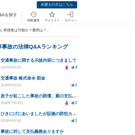
弁護士の方はこちら
&Aを探す
閲覧履歴
マイリスト
ログイン
頼し再捜査は可能か？費用は？」
車事故の法律Q&Aランキング
交通事故に関する示談内容につきまして
4
2026年8月3日
交通事故 略式命令 罰金
2
2026年8月6日
息子が起こした事故の賠償、親の支払義務と対策は？
2
2026年7月16日
ひきにげにあいましたが証拠の防犯カメラがうつってない
2
2026年8月3日
事故に対して支払義務ありますか