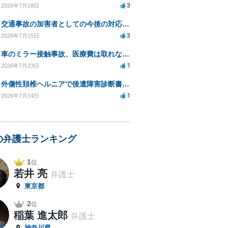
3
2026年7月18日
交通事故の加害者としての今後の対応と弁護士相談のタイミングは？
3
2026年7月15日
車のミラー接触事故、医療費は取れないのでしょうか？
1
2026年7月23日
外傷性頚椎ヘルニアで後遺障害診断書の申請での症状の伝え方等
1
2026年7月14日
の弁護士ランキング
1
位
若井 亮
弁護士
東京都
2
位
稲葉 進太郎
弁護士
神奈川県