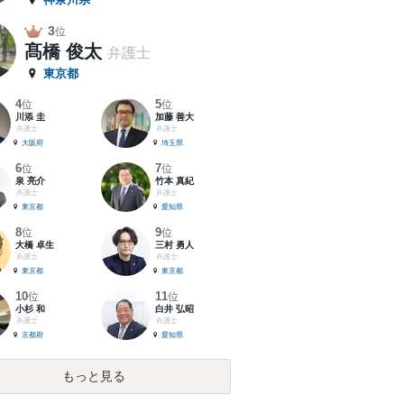
3
位
髙橋 俊太
弁護士
東京都
4
5
位
位
川添 圭
加藤 善大
弁護士
弁護士
大阪府
埼玉県
6
7
位
位
泉 亮介
竹本 真紀
弁護士
弁護士
東京都
愛知県
8
9
位
位
大橋 卓生
三村 勇人
弁護士
弁護士
東京都
東京都
10
11
位
位
小杉 和
白井 弘昭
弁護士
弁護士
京都府
愛知県
もっと見る