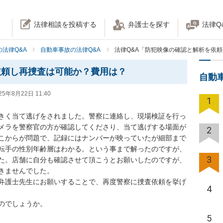
法律相談を投稿する
弁護士を探す
法律Q
法律Q&A
自動車事故の法律Q&A
法律Q&A「防犯映像の確認と解析を依
依頼し再捜査は可能か？費用は？
自動
25年8月22日 11:40
1
きく当て逃げをされました。警察に連絡し、現場検証を行っ
メラを警察官の方が確認してくださり、当て逃げする場面が
2
こからが問題で、記録にはナンバーが映っていたが細部まで
転手の性別年齢層はわかる。という事まで解ったのですが、
3
た。店舗に自分も確認させて頂こうとお願いしたのですが、
きませんでした。

弁護士先生にお願いすることで、再度警察に捜査依頼を挙げ
4
でしょうか。

5