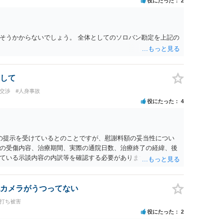
役にたった
2
そうかからないでしょう。 全体としてのソロバン勘定を上記の
して
の交渉
#人身事故
役にたった
4
0円の提示を受けているとのことですが、慰謝料額の妥当性につい
の受傷内容、治療期間、実際の通院日数、治療終了の経緯、後
ている示談内容の内訳等を確認する必要があります。保険会社
士が介入することにより増額を検討できる場合がありますの
護士に個別に相談することをお勧めいたします。 ・相手方保険
・叔母様の診断名、けがの内容 ・治療開始日及び治療終了日 ・
カメラがうつってない
っているか ・叔母様ご本人やご家族等が加入している保険に、
ち打ち被害
付帯しているか なお、被害者は叔母様ご本人となりますので、
役にたった
2
の依頼意思等を確認する必要があります。日本語での十分な意