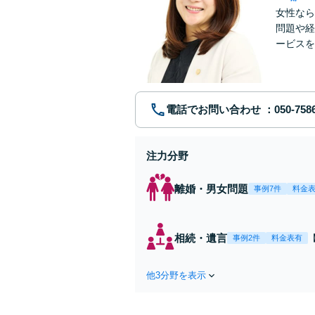
女性なら
問題や経
ービスを
ていきま
電話でお問い合わせ
注力分野
離婚・男女問題
事例7件
料金
相続・遺言
事例2件
料金表有
他3分野を表示