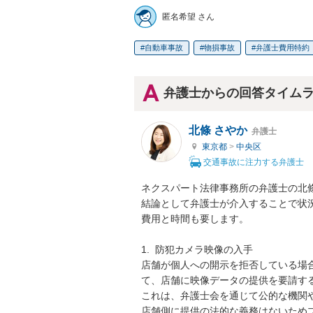
匿名希望 さん
自動車事故
物損事故
弁護士費用特約
弁護士からの回答タイム
北條 さやか
弁護士
東京都
>
中央区
交通事故に注力する弁護士
ネクスパート法律事務所の弁護士の北條
結論として弁護士が介入することで状
費用と時間も要します。

1.  防犯カメラ映像の入手

店舗が個人への開示を拒否している場
て、店舗に映像データの提供を要請する
これは、弁護士会を通じて公的な機関
店舗側に提供の法的な義務はないため