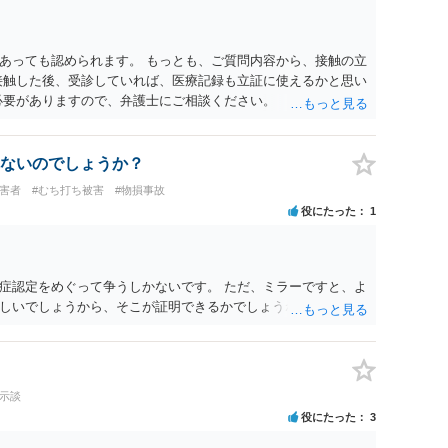
たりのご事情も踏まえて、依頼意思の確認方法等を検討する必
あっても認められます。 もっとも、ご質問内容から、接触の立
接触した後、受診していれば、医療記録も立証に使えるかと思い
必要がありますので、弁護士にご相談ください。
ないのでしょうか？
被害者
#むち打ち被害
#物損事故
役にたった
1
症認定をめぐって争うしかないです。 ただ、ミラーですと、よ
しいでしょうから、そこが証明できるかでしょうね。
た示談
役にたった
3