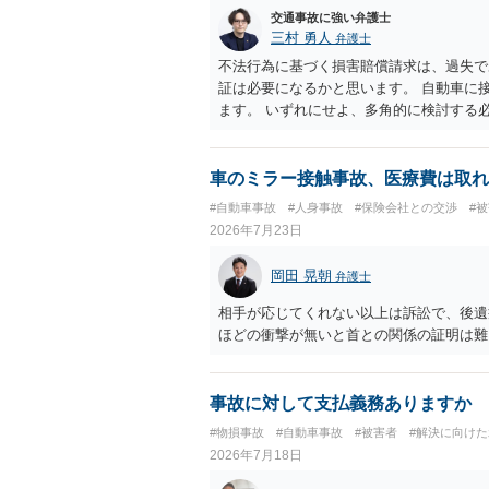
思疎通が難しいとのことですので、そのあ
交通事故に強い弁護士
要があると思われます。
三村 勇人
弁護士
不法行為に基づく損害賠償請求は、過失で
証は必要になるかと思います。 自動車に
ます。 いずれにせよ、多角的に検討する
車のミラー接触事故、医療費は取れ
#自動車事故
#人身事故
#保険会社との交渉
#
2026年7月23日
岡田 晃朝
弁護士
相手が応じてくれない以上は訴訟で、後遺
ほどの衝撃が無いと首との関係の証明は難
事故に対して支払義務ありますか
#物損事故
#自動車事故
#被害者
#解決に向け
2026年7月18日