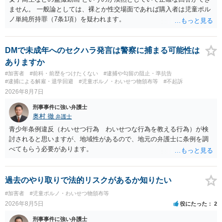
ません。 一般論としては、裸とか性交場面であれば購入者は児童ポル
ノ単純所持罪（7条1項）を疑われます。
DMで未成年へのセクハラ発言は警察に捕まる可能性は
ありますか
#加害者
#前科・前歴をつけたくない
#逮捕や勾留の阻止・準抗告
#逮捕による解雇・退学回避
#児童ポルノ・わいせつ物頒布等
#不起訴
2026年8月7日
刑事事件に強い弁護士
奥村 徹
弁護士
青少年条例違反（わいせつ行為 わいせつな行為を教える行為）が検
討されると思いますが、地域性があるので、地元の弁護士に条例を調
べてもらう必要があります。
過去のやり取りで法的リスクがあるか知りたい
#加害者
#児童ポルノ・わいせつ物頒布等
2026年8月5日
役にたった
2
刑事事件に強い弁護士