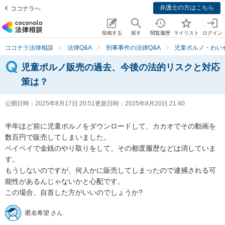
弁護士の方はこちら
ココナラへ
投稿する
探す
閲覧履歴
マイリスト
ログイン
ココナラ法律相談
法律Q&A
刑事事件の法律Q&A
児童ポルノ・わい
児童ポルノ販売の過去、今後の法的リスクと対応
策は？
公開日時：
2025年8月17日 20:51
更新日時：
2025年8月20日 21:40
半年ほど前に児童ポルノをダウンロードして、カカオでその動画を
数百円で販売してしまいました。

ペイペイで金銭のやり取りをして、その都度履歴などは消していま
す。

もうしないのですが、何人かに販売してしまったので逮捕される可
能性があるんじゃないかと心配です。

この場合、自首した方がいいのでしょうか?
匿名希望 さん