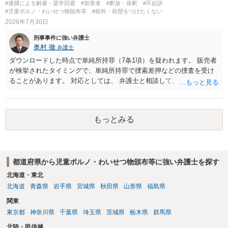
#逮捕による解雇・退学回避
#加害者
#釈放・保釈
#不起訴
#児童ポルノ・わいせつ物頒布等
#前科・前歴をつけたくない
2026年7月30日
刑事事件に強い弁護士
奥村 徹
弁護士
ダウンロードした時点で単純所持罪（7条1項）を疑われます。 販売者
が検挙されたタイミングで、単純所持罪で捜索差押などの捜査を受け
ることがあります。 対応としては、 弁護士と相談して、 児童ポルノ
と知らなかったという弁解を厚くした書面を作成してもらい 警察に相
談しておく などが考えられます。
もっとみる
都道府県から児童ポルノ・わいせつ物頒布等に強い弁護士を探す
北海道・東北
北海道
青森県
岩手県
宮城県
秋田県
山形県
福島県
関東
東京都
神奈川県
千葉県
埼玉県
茨城県
栃木県
群馬県
北陸・甲信越