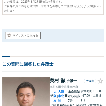
この投稿は、2025年8月17日時点の情報です。
ご自身の責任のもと適法性・有用性を考慮してご利用いただくようお願いい
たします。
マイリストに入れる
この質問に回答した弁護士
奥村 徹
弁護士
大阪府
奥村＆田中法律事務所
南森町駅
営業時間：10:00
大
大阪
~17:00（土日祝
阪
市北
から徒歩
|
府
区
日）
7分
【簡易相談無料】性犯罪（不同意わ