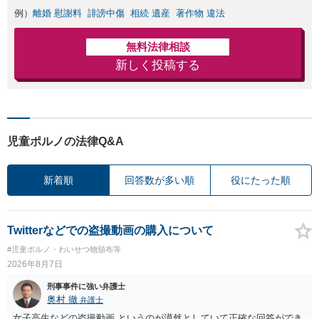
例）
離婚 慰謝料
誹謗中傷
相続 遺産
著作物 違法
無料法律相談
新しく投稿する
児童ポルノの法律Q&A
新着順
回答数が多い順
役にたった順
Twitterなどでの盗撮動画の購入について
#児童ポルノ・わいせつ物頒布等
2026年8月7日
刑事事件に強い弁護士
奥村 徹
弁護士
女子高生などの盗撮動画 というのが漠然としていて正確な回答ができ