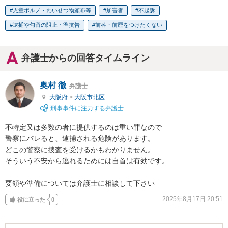
児童ポルノ・わいせつ物頒布等
加害者
不起訴
逮捕や勾留の阻止・準抗告
前科・前歴をつけたくない
弁護士からの回答タイムライン
奥村 徹
弁護士
大阪府
>
大阪市北区
刑事事件に注力する弁護士
不特定又は多数の者に提供するのは重い罪なので

警察にバレると、逮捕される危険があります。

どこの警察に捜査を受けるかもわかりません。

そういう不安から逃れるためには自首は有効です。

要領や準備については弁護士に相談して下さい
2025年8月17日 20:51
役に立った
0