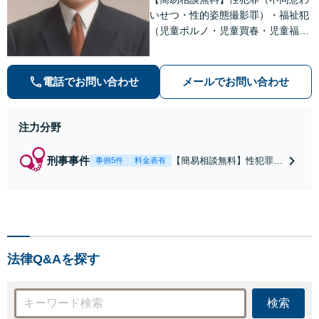
いせつ・性的姿態撮影罪）・福祉犯
（児童ポルノ・児童買春・児童福祉
法・青少年条例）・ネット犯罪（名
誉毀損・わいせつ物・不正アクセス
等）に非常に詳しい弁護士です
電話でお問い合わせ
メールでお問い合わせ
注力分野
刑事事件
【簡易相談無料】性犯罪
事例5件
料金表有
（不同意性交・不同意わい
せつ）・福祉犯（児童ポル
ノ・児童買春・児童福祉
法・青少年条例）・ネット
犯罪（名誉毀損・わいせつ
物・不正アクセス・リベン
法律Q&Aを探す
ジポルノ罪等）に非常に詳
しい弁護士です
検索