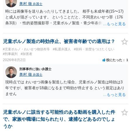
奥村 徹
弁護士
時には画像等を送りあったりしてきました。 相手も未成年者(15〜17)
と成人が混ざっています。 ということだと、不同意わいせつ罪（176
条3項）・性的姿態撮影罪・児童ポルノ製造・青少年条例違反（わいせ
つ行為 児童ポルノ要求）などが検討されます。 重い罪もあるの
で、警察にバレれば、それなりの捜査を受けるでしょう。
児童ポルノ製造の時効停止、被害者年齢での適用は？
#児童ポルノ・わいせつ物頒布等
#私選弁護人
#前科・前歴をつけたくない
#刑事裁判
#加害者
2026年8月2日
役にたった
1
刑事事件に強い弁護士
奥村 徹
弁護士
現時点では わいせつ画像を製造した場合、児童ポルノ製造は時効は3
年ですが、被害者が18歳になるまで時効が停止する という規定はあり
ません
児童ポルノに該当する可能性のある動画を購入した件
で、家族や職場に知られたり、逮捕などあるのでしょ
うか