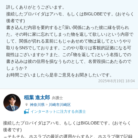
詳しくありがとうございます。

接続したプロバイダはアハモ、もしくはBIGLOBEです。(おそらく
後者です)

書き込んだ内容を要約すると｢深い関係にあった彼に縁を切られ
た。その時に家に忘れてしまった物を返して欲しい｣という内容で
して、関係が切れる直前にもじゃあせめて物は返してというやり
取りをSNSでしております。このやり取りは客観的証拠になる可
能性はございますか？また、この｢物を返して｣という名指しでの
書き込みは彼の信用を損なうものとして、名誉毀損にあたるので
しょうか？

お時間ございましたら是非ご意見をお聞きしたいです。
2025年8月19日 18:04
稲葉 進太郎
弁護士
神奈川県
>
川崎市川崎区
インターネットに注力する弁護士
接続したプロバイダはアハモ、もしくはBIGLOBEです。(おそらく
後者です)

→そもそも、ホスラブの最近の運用からすると、ホスラブ側で記録