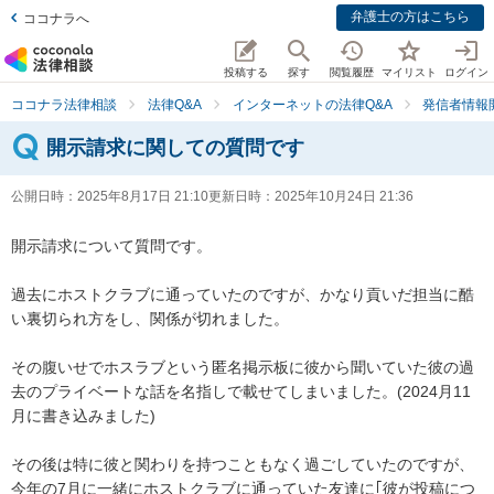
弁護士の方はこちら
ココナラへ
投稿する
探す
閲覧履歴
マイリスト
ログイン
ココナラ法律相談
法律Q&A
インターネットの法律Q&A
発信者情報
開示請求に関しての質問です
公開日時：
2025年8月17日 21:10
更新日時：
2025年10月24日 21:36
開示請求について質問です。   

過去にホストクラブに通っていたのですが、かなり貢いだ担当に酷
い裏切られ方をし、関係が切れました。

その腹いせでホスラブという匿名掲示板に彼から聞いていた彼の過
去のプライベートな話を名指しで載せてしまいました。(2024月11
月に書き込みました)

その後は特に彼と関わりを持つこともなく過ごしていたのですが、
今年の7月に一緒にホストクラブに通っていた友達に｢彼が投稿につ