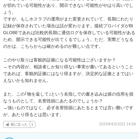
が切れている可能性があり、開示できない可能性がやはり高いでし
ょう。

ですが、もしホスラブの運用がまた変更されていて、長期にわたり
記録が保存されていた場合は話が変わります。接続プロバイダがBI
GLOBEであれば比較的長期に通信ログを保存している可能性がある
ため、開示できる可能性が出てくるでしょう。ただ、実際どうなる
のかは、こちらからは確かめるのが難しい点です。

このやり取りは客観的証拠になる可能性はございますか？

→その内容が、相談者しか知り得ない事実が書いてあるということ
であれば、客観的証拠にはなり得ますが、決定的な証拠とまではい
えないかも知れません。

また、この｢物を返して｣という名指しでの書き込みは彼の信用を損
なうものとして、名誉毀損にあたるのでしょうか？

→強いものではなく、必ず名誉毀損にあたるとまでは言い難いです
が、あたり得るとは思います。
2025年8月20日 14:58
役に立った
1