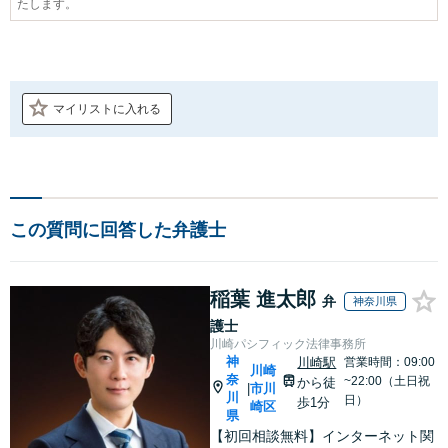
たします。
マイリストに入れる
この質問に回答した弁護士
稲葉 進太郎
弁
神奈川県
護士
川崎パシフィック法律事務所
神
川崎駅
営業時間：09:00
川崎
奈
~22:00（土日祝
から徒
市川
|
川
日）
歩1分
崎区
県
【初回相談無料】インターネット関