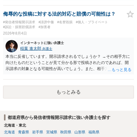
要件事実を満たしていると判断すれば、補充は求められません。 相手
方が口頭で反論したのは、仮処分は迅速性が要求されるためです。 書
面での反論となれば、より遅延する可能性がございます。 また、本件
侮辱的な投稿に対する法的対応と賠償の可能性は？
はXのため、APのIPアドレスの保存期間の問題もございます。 開示請
#発信者情報開示請求
#誹謗中傷
#名誉毀損
#個人・プライベート
求は法律知識が不可欠ですが、それだけでは足りず、実務を踏まえた
#訴訟・損害賠償請求
#加害者
方法を選択することが重要です。
2026年8月4日
インターネットに強い弁護士
稲葉 進太郎
弁護士
本当に反省しています。開示請求されるでしょうか？ →その相手方に
向けたものだということが見て分かる形で投稿されたのであれば、開
示請求の対象となる可能性が高いでしょう。また、相手方の投稿した
文章からすると、実際に発信者情報開示請求がなされる可能性がある
と存じます。発信者情報開示請求が進むと、投稿に使った回線の契約
者のところに、意見照会がなされます。アカウント情報開示の場合
もっとみる
は、アカウントの登録メールに意見照会がなされます。 また、された
場合賠償金はいくらでしょうか。 →ケースバイケースであり、数万円
から１００万単位まで様々でしょう。裁判外であれば交渉して相手方
の請求額から減額することを試みることとなるでしょう。
都道府県から発信者情報開示請求に強い弁護士を探す
北海道・東北
北海道
青森県
岩手県
宮城県
秋田県
山形県
福島県