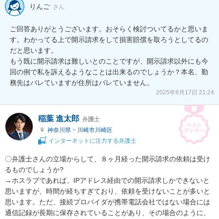
りんご
さん
ご回答ありがとうございます。おそらく検討ついてるかと思いま
す。わかってる上で開示請求をして損害賠償を取ろうとしてるの
だと思います。

もう既に開示請求は難しいとのことですが、開示請求以外にも今
回の例で私を訴えるようなことは出来るのでしょうか？本名、勤
務先はバレていますが住所はバレていません。
2025年8月17日 21:24
稲葉 進太郎
弁護士
神奈川県
>
川崎市川崎区
インターネットに注力する弁護士
〇弁護士さんの立場からして、８ヶ月経った開示請求の依頼は受け
るものでしょうか?  

→ホスラブであれば、IPアドレス経由での開示請求しかできないと
思いますが、時間が経ちすぎており、依頼を受けないことが多いと
思います。ただ、接続プロバイダが携帯電話会社ではない場合には
通信記録が長期に保存されていることがあり、その場合のように、