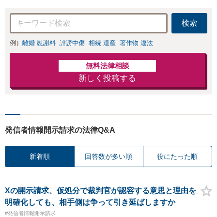
検索
例）
離婚 慰謝料
誹謗中傷
相続 遺産
著作物 違法
無料法律相談
新しく投稿する
発信者情報開示請求の法律Q&A
新着順
回答数が多い順
役にたった順
Xの開示請求、仮処分で裁判官が認容する意思と理由を
明確化しても、相手側は争って引き延ばしますか
#発信者情報開示請求