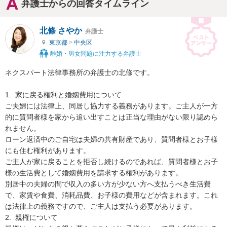
弁護士からの回答タイムライン
北條 さやか
弁護士
東京都
>
中央区
離婚・男女問題に注力する弁護士
ネクスパート法律事務所の弁護士の北條です。

1.  家に戻る権利と婚姻費用について

ご夫婦には法律上、同居し協力する義務があります。ご主人が一方
的に質問者様を家から追い出すことは正当な理由がない限り認めら
れません。

ローン返済中のご自宅は夫婦の共有財産であり、質問者様とお子様
にも住む権利があります。

ご主人が家に戻ることを拒否し続けるのであれば、質問者様とお子
様の生活費として婚姻費用を請求する権利があります。

別居中の夫婦の間で収入の多い方が少ない方へ支払うべき生活費
で、家賃や食費、消耗品費、お子様の費用などが含まれます。これ
は法律上の義務ですので、ご主人は支払う必要があります。

2.  親権について
