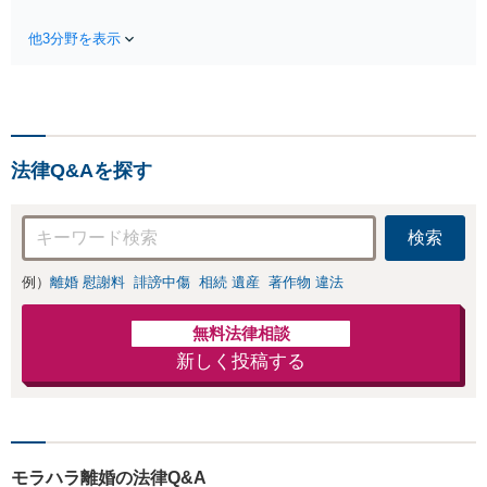
宅・マンション・アパ
えた解決案をご提
ート等の相続にお困り
案します【年間相
他3分野を表示
の方も安心！遺産分割
談件数1000件以
協議の代理交渉から名
上】蓄積したノウ
義変更までフルサポー
ハウと交渉術を武
ト！【全国対応可】豊
器に慰謝料、養育
富な拠点と組織力を活
費、親権などの獲
かし円満かつスピーデ
得を目指します
法律Q&Aを探す
ィーに相続手続きをお
【夜間・休日面談
手伝いします【取扱い
可】
実績2000件以上】
検索
例）
離婚 慰謝料
誹謗中傷
相続 遺産
著作物 違法
無料法律相談
新しく投稿する
モラハラ離婚の法律Q&A