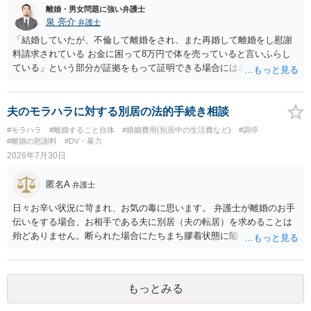
離婚・男女問題に強い弁護士
泉 亮介
弁護士
「結婚していたが、不倫して離婚をされ、また再婚して離婚をし慰謝
料請求されている お金に困って8万円で体を売っていると言いふらし
ている」という部分が証拠をもって証明できる場合には名誉権侵害や
プライバシー権侵害等を主張し慰謝料請求ができる可能性はあるでし
ょう。 既に弁護士にご依頼されているとのことですので，依頼中の弁
護士と打ち合わせの末どのように対応するかを決められると良いでし
夫のモラハラに対する別居の法的手続き相談
ょう。
#モラハラ
#離婚すること自体
#婚姻費用(別居中の生活費など)
#調停
#離婚の慰謝料
#DV・暴力
2026年7月30日
匿名A
弁護士
日々お辛い状況に苛まれ、お気の毒に思います。 弁護士が離婚のお手
伝いをする場合、お相手である夫に別居（夫の転居）を求めることは
殆どありません。断られた場合にたちまち膠着状態に陥ってしまうの
と、同居中の依頼者ご本人をますます窮地に陥らせてしまう可能性が
高いためです。 実務的には、ご相談者さまが転居する形で離婚協議等
を進める選択を採らざるを得ないことが圧倒的多数です。
もっとみる