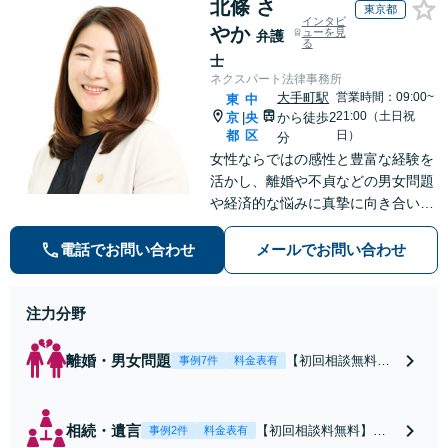
北條 さ
東京都
インタビ
やか
ューを見
弁護
る
士
ネクスパート法律事務所
大手町駅
営業時間：09:00~
東
中
21:00（土日祝
京
央
から徒歩2
|
都
区
日）
分
女性ならではの感性と豊富な経験を
活かし、離婚や不貞などの男女問題
や経済的な悩みに真摯に向き合い、
個別のニーズに合わせたサービスを
提供しています。信頼関係を築きな
電話でお問い合わせ
メールでお問い合わせ
がら丁寧にサポートしていきます。
お気軽にご相談ください。【お子様
注力分野
連れ相談可】
離婚・男女問題
【初回相談無料】
事例7件
料金表有
離婚問題に直面し
た女性の気持ちに
寄り添いながら、
相続・遺言
【初回相談料無料】住
事例2件
料金表有
将来の生活を見据