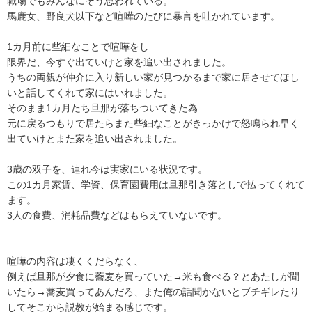
職場でもみんなにそう思われている。

馬鹿女、野良犬以下など喧嘩のたびに暴言を吐かれています。

1カ月前に些細なことで喧嘩をし

限界だ、今すぐ出ていけと家を追い出されました。

うちの両親が仲介に入り新しい家が見つかるまで家に居させてほし
いと話してくれて家にはいれました。

そのまま1カ月たち旦那が落ちついてきた為

元に戻るつもりで居たらまた些細なことがきっかけで怒鳴られ早く
出ていけとまた家を追い出されました。

3歳の双子を、連れ今は実家にいる状況です。

この1カ月家賃、学資、保育園費用は旦那引き落としで払ってくれて
ます。

3人の食費、消耗品費などはもらえていないです。

喧嘩の内容は凄くくだらなく、

例えば旦那が夕食に蕎麦を買っていた→米も食べる？とあたしが聞
いたら→蕎麦買ってあんだろ、また俺の話聞かないとブチギレたり
してそこから説教が始まる感じです。
