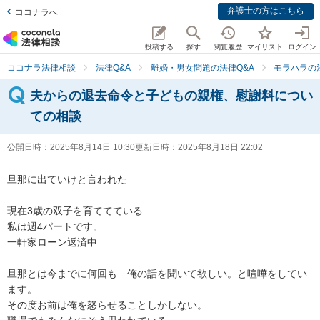
弁護士の方はこちら
ココナラへ
投稿する
探す
閲覧履歴
マイリスト
ログイン
ココナラ法律相談
法律Q&A
離婚・男女問題の法律Q&A
モラハラの
夫からの退去命令と子どもの親権、慰謝料につい
ての相談
公開日時：
2025年8月14日 10:30
更新日時：
2025年8月18日 22:02
旦那に出ていけと言われた

現在3歳の双子を育ててている

私は週4パートです。

一軒家ローン返済中

旦那とは今までに何回も　俺の話を聞いて欲しい。と喧嘩をしてい
ます。

その度お前は俺を怒らせることしかしない。
