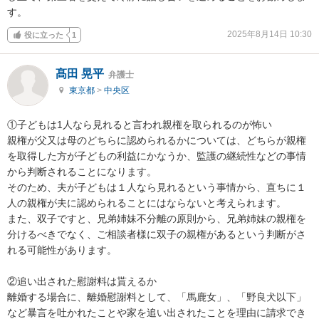
す。
2025年8月14日 10:30
役に立った
1
髙田 晃平
弁護士
東京都
>
中央区
①子どもは1人なら見れると言われ親権を取られるのが怖い

親権が父又は母のどちらに認められるかについては、どちらが親権
を取得した方が子どもの利益にかなうか、監護の継続性などの事情
から判断されることになります。

そのため、夫が子どもは１人なら見れるという事情から、直ちに１
人の親権が夫に認められることにはならないと考えられます。

また、双子ですと、兄弟姉妹不分離の原則から、兄弟姉妹の親権を
分けるべきでなく、ご相談者様に双子の親権があるという判断がさ
れる可能性があります。

②追い出された慰謝料は貰えるか

離婚する場合に、離婚慰謝料として、「馬鹿女」、「野良犬以下」
など暴言を吐かれたことや家を追い出されたことを理由に請求でき