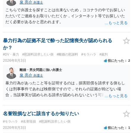
泉 亮介
弁護士
こちらで弁護士を探すことは出来ないため，ココナラの中でお探しい
ただいてご連絡をお取りいただくか，インターネット等でお探しいた
だく必要があるかと思われます。
暴力行為の証拠不足で酔った記憶喪失が認められる
か？
#DV・暴力
#慰謝料請求したい側
#離婚の慰謝料
#モラハラ
#裁判
2026年8月3日
役にたった
2
離婚・男女問題に強い弁護士
泉 亮介
弁護士
暴力行為があったこと等を証明するのは，損害賠償を請求する側もし
くは刑事事件であれば検察側ですので，それらの証拠が殆どない場
合，当該事実が認められる請求が認められないという可能性はあるで
しょう。
名誉毀損などに該当するか知りたい
#モラハラ
#名誉毀損
#慰謝料請求したい側
2026年8月3日
役にたった
1