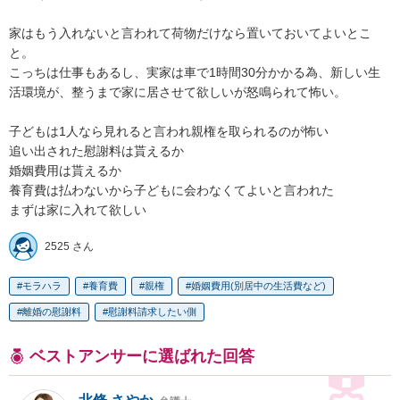
家はもう入れないと言われて荷物だけなら置いておいてよいとこ
と。

こっちは仕事もあるし、実家は車で1時間30分かかる為、新しい生
活環境が、整うまで家に居させて欲しいが怒鳴られて怖い。

子どもは1人なら見れると言われ親権を取られるのが怖い

追い出された慰謝料は貰えるか

婚姻費用は貰えるか

養育費は払わないから子どもに会わなくてよいと言われた

まずは家に入れて欲しい
2525 さん
モラハラ
養育費
親権
婚姻費用(別居中の生活費など)
離婚の慰謝料
慰謝料請求したい側
ベストアンサーに選ばれた回答