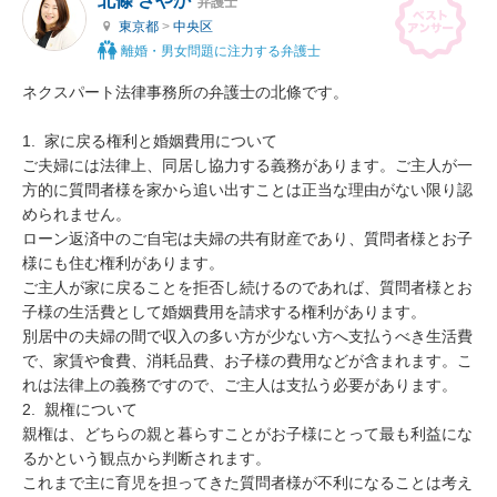
北條 さやか
弁護士
東京都
>
中央区
離婚・男女問題に注力する弁護士
ネクスパート法律事務所の弁護士の北條です。

1.  家に戻る権利と婚姻費用について

ご夫婦には法律上、同居し協力する義務があります。ご主人が一
方的に質問者様を家から追い出すことは正当な理由がない限り認
められません。

ローン返済中のご自宅は夫婦の共有財産であり、質問者様とお子
様にも住む権利があります。

ご主人が家に戻ることを拒否し続けるのであれば、質問者様とお
子様の生活費として婚姻費用を請求する権利があります。

別居中の夫婦の間で収入の多い方が少ない方へ支払うべき生活費
で、家賃や食費、消耗品費、お子様の費用などが含まれます。こ
れは法律上の義務ですので、ご主人は支払う必要があります。

2.  親権について

親権は、どちらの親と暮らすことがお子様にとって最も利益にな
るかという観点から判断されます。

これまで主に育児を担ってきた質問者様が不利になることは考え