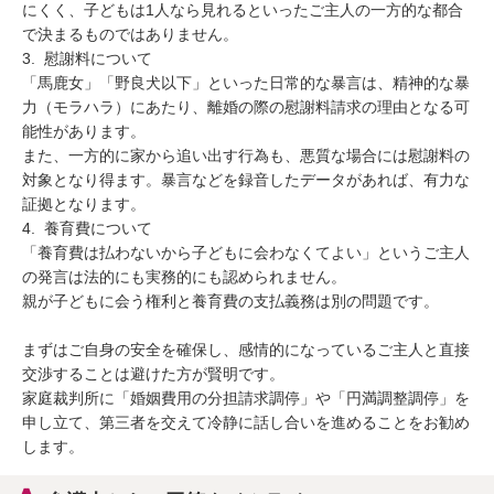
にくく、子どもは1人なら見れるといったご主人の一方的な都合
で決まるものではありません。

3.  慰謝料について

「馬鹿女」「野良犬以下」といった日常的な暴言は、精神的な暴
力（モラハラ）にあたり、離婚の際の慰謝料請求の理由となる可
能性があります。

また、一方的に家から追い出す行為も、悪質な場合には慰謝料の
対象となり得ます。暴言などを録音したデータがあれば、有力な
証拠となります。

4.  養育費について

「養育費は払わないから子どもに会わなくてよい」というご主人
の発言は法的にも実務的にも認められません。

親が子どもに会う権利と養育費の支払義務は別の問題です。

まずはご自身の安全を確保し、感情的になっているご主人と直接
交渉することは避けた方が賢明です。

家庭裁判所に「婚姻費用の分担請求調停」や「円満調整調停」を
申し立て、第三者を交えて冷静に話し合いを進めることをお勧め
します。