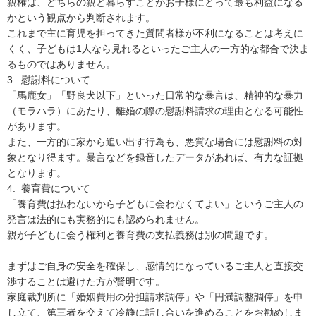
親権は、どちらの親と暮らすことがお子様にとって最も利益になる
かという観点から判断されます。

これまで主に育児を担ってきた質問者様が不利になることは考えに
くく、子どもは1人なら見れるといったご主人の一方的な都合で決ま
るものではありません。

3.  慰謝料について

「馬鹿女」「野良犬以下」といった日常的な暴言は、精神的な暴力
（モラハラ）にあたり、離婚の際の慰謝料請求の理由となる可能性
があります。

また、一方的に家から追い出す行為も、悪質な場合には慰謝料の対
象となり得ます。暴言などを録音したデータがあれば、有力な証拠
となります。

4.  養育費について

「養育費は払わないから子どもに会わなくてよい」というご主人の
発言は法的にも実務的にも認められません。

親が子どもに会う権利と養育費の支払義務は別の問題です。

まずはご自身の安全を確保し、感情的になっているご主人と直接交
渉することは避けた方が賢明です。

家庭裁判所に「婚姻費用の分担請求調停」や「円満調整調停」を申
し立て、第三者を交えて冷静に話し合いを進めることをお勧めしま