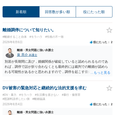
新着順
回答数が多い順
役にたった順
離婚調停について知りたい。
#離婚すること自体
#モラハラ
#性格の不一致
2026年8月6日
役にたった
2
離婚・男女問題に強い弁護士
泉 亮介
弁護士
別居が長期間に及び，婚姻関係が破綻していると認められるものであ
れば，調停で話が折り合わなくとも最終的には裁判での離婚が認めら
れる可能性があるかと思われますので，調停を起こす価値はあるよう
に思われます。 もっとも，調停については，お互いの合意がない限り
は調停が成立するということはないため，相手が合意するメリットを
だしてでも調停で終わらせるよう努めるのか，裁判離婚を見据えて調
DV被害の緊急対応と継続的な法的支援を求む
停での離婚に固執しないかいずれかの対応は必要となるかと思われま
#DV・暴力
#モラハラ
#生活費を渡さない
#暴行・傷害罪
す。 お一人で対応するのは難しい側面もありますので弁護士を立てる
#慰謝料請求したい側
#離婚協議
ことを検討されると良いかと思われます。
2026年8月4日
役にたった
2
離婚・男女問題に強い弁護士