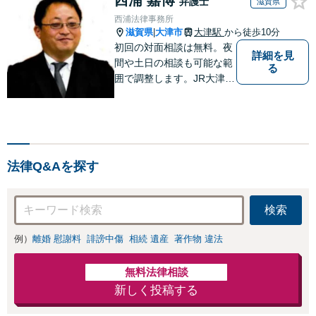
弁護士
滋賀県
西浦法律事務所
滋賀県
大津市
大津駅
から徒歩10分
|
初回の対面相談は無料。夜
詳細を見
間や土日の相談も可能な範
る
囲で調整します。JR大津駅
から徒歩10分、京阪大津線
上栄町駅から徒歩4分、大
津赤十字病院の前になりま
す。 【滋賀県２位 弁護士
ドットコムランキング（20
法律Q&Aを探す
24年7月-2026年7月現
在）】
検索
例）
離婚 慰謝料
誹謗中傷
相続 遺産
著作物 違法
無料法律相談
新しく投稿する