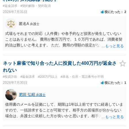
#返金請求
#契約解除・契約取消
2026年7月31日
役にたった
2
匿名A
弁護士
式場もそれまでの対応（人件費）や各予約など損害が発生していない
ことはありません。 費用が数百万円で、１０万円であれば、消費者契
約法は難しいと考えます。 ただ、費用の増額の規定がなかったのに増
額するのは契約違反ですので、増額に応じずに契約を維持すればよい
ということになり、解約するのは理由がないことになります。
ネット麻雀で知り合った人に投資した400万円が返金さ
れない
#投資詐欺
#返金請求
#200万円以上
#本名・住所・電話番号が不明
2026年7月30日
役にたった
1
肥田 弘昭
弁護士
借用書のメールを証拠にして、期限は1年以上前ですでに経過していま
すので、一括請求することが可能です。相手方の居場所が分からない
場合は、弁護士に依頼した方が良いかと思います。相手方の居場所が
分かるのであれば、個人でもできるかと思います。ご参考にしてくだ
さい。