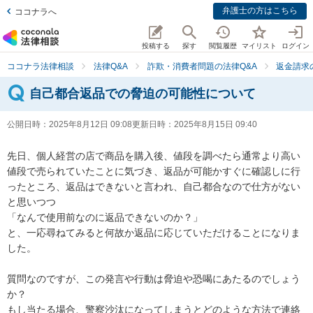
弁護士の方はこちら
ココナラへ
投稿する
探す
閲覧履歴
マイリスト
ログイン
ココナラ法律相談
法律Q&A
詐欺・消費者問題の法律Q&A
返金請求
自己都合返品での脅迫の可能性について
公開日時：
2025年8月12日 09:08
更新日時：
2025年8月15日 09:40
先日、個人経営の店で商品を購入後、値段を調べたら通常より高い
値段で売られていたことに気づき、返品が可能かすぐに確認しに行
ったところ、返品はできないと言われ、自己都合なので仕方がない
と思いつつ

「なんで使用前なのに返品できないのか？」

と、一応尋ねてみると何故か返品に応じていただけることになりま
した。

質問なのですが、この発言や行動は脅迫や恐喝にあたるのでしょう
か？

もし当たる場合、警察沙汰になってしまうとどのような方法で連絡