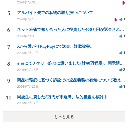
2026年7月31日
5
アルバイト先での私物の取り扱いについて
1
2026年7月16日
6
ネット麻雀で知り合った人に投資した400万円が返金されない
1
2026年7月30日
7
Xから繋がりPayPayにて送金、詐欺被害。
1
2026年7月15日
8
snsにてチケット詐欺に遭いました(計40万程度)。開示請求や今後の対応について質問したいです。
2
2026年7月13日
9
商品の瑕疵に基づく訴訟での返品義務の有無について教えてください
1
2026年7月22日
10
同級生に貸した2万円が未返済、法的措置を検討中
2026年7月17日
もっと見る