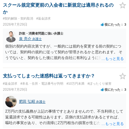
スクール規定変更前の入会者に新規定は適用されるの
か
#契約解除・契約取消
#返金請求
2026年7月29日
役にたった
3
詐欺・消費者問題に強い弁護士
泉 亮介
弁護士
個別の契約内容次第ですが、一般的には規約を変更する前の契約につ
いては、契約時の規約に従って契約が管理されるかと思われます。 そ
うでないと、契約をした後に規約を自社に有利なように変更し、それ
を従前の顧客にも適用するということが認められてしまい不合理とな
る場合があるかと思われます。
支払ってしまった迷惑料は返ってきますか？
#返金請求
#本名・住所・電話番号が判明
#10万円未満
#ぼったくり被害
2026年7月29日
役にたった
3
肥田 弘昭
弁護士
2万円の支払義務が上記の事情ですとありませんので、不当利得として
返還請求できる可能性はあります。店側の支払請求があるとすれば、
嘔吐の事実があり、その清掃に2万円相当の損害が生じた場合です。ご
参考にしてください。