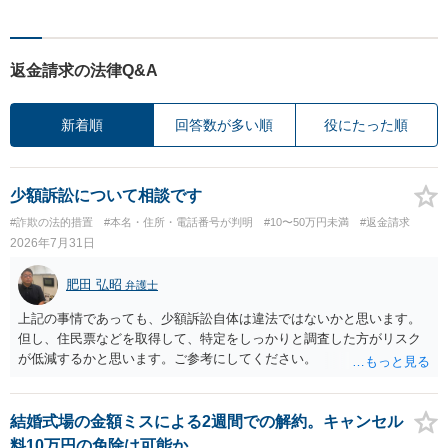
返金請求の法律Q&A
新着順
回答数が多い順
役にたった順
少額訴訟について相談です
#詐欺の法的措置
#本名・住所・電話番号が判明
#10〜50万円未満
#返金請求
2026年7月31日
肥田 弘昭
弁護士
上記の事情であっても、少額訴訟自体は違法ではないかと思います。
但し、住民票などを取得して、特定をしっかりと調査した方がリスク
が低減するかと思います。ご参考にしてください。
結婚式場の金額ミスによる2週間での解約。キャンセル
料10万円の免除は可能か。