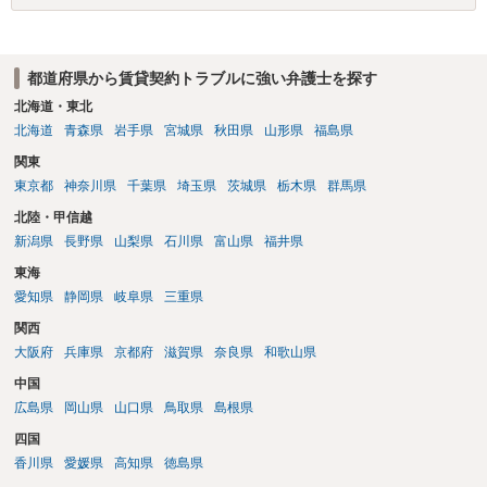
などは、借主側の強い居住継続の必要性として正当事由判断において
重視される要素ですので、貸主側にかなり具体的な事情と立退料など
がない限り、更新拒絶が認められるハードルは一般的に高いと考えら
都道府県から賃貸契約トラブルに強い弁護士を探す
れます。 建物が未登記であること自体は、賃貸借契約の有効性を直ち
に否定するものではなく、引渡しがされていれば賃貸借の効力は原則
北海道・東北
有効とされています。 今後の交渉では、①現在は普通借家契約が継続
北海道
青森県
岩手県
宮城県
秋田県
山形県
福島県
しており定期借家への変更に合意していないこと、②貸主側の事情
関東
（誰が所有者で誰が実際に住む予定か等）を具体的に書面で説明して
東京都
神奈川県
千葉県
埼玉県
茨城県
栃木県
群馬県
ほしいこと、③自分たちの居住継続の必要性を丁寧に伝えること、を
基本方針としたうえで、仮に一定時期の退去を検討する場合には、立
北陸・甲信越
退料・引越費用・原状回復費用負担などの条件を明確にした書面を作
新潟県
長野県
山梨県
石川県
富山県
福井県
成することが重要です。 契約書では、更新条項・解除条項・期間の定
東海
め・定期借家に関する記載の有無、これまでの更新時の合意内容
（「今回で最後」などの文言）が、借主不利な特約として無効になり
愛知県
静岡県
岐阜県
三重県
得るかどうかも含めて検討ポイントになりますので、署名押印前に内
関西
容を十分に確認し、不明点は弁護士に相談することをおすすめしま
大阪府
兵庫県
京都府
滋賀県
奈良県
和歌山県
す。
中国
広島県
岡山県
山口県
鳥取県
島根県
四国
香川県
愛媛県
高知県
徳島県