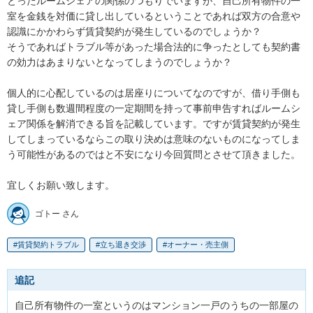
とったルームシェアの関係のつもりでいますが、自己所有物件の一
室を金銭を対価に貸し出しているということであれば双方の合意や
認識にかかわらず賃貸契約が発生しているのでしょうか？

そうであればトラブル等があった場合法的に争ったとしても契約書
の効力はあまりないとなってしまうのでしょうか？

個人的に心配しているのは居座りについてなのですが、借り手側も
貸し手側も数週間程度の一定期間を持って事前申告すればルームシ
ェア関係を解消できる旨を記載しています。ですが賃貸契約が発生
してしまっているならこの取り決めは意味のないものになってしま
う可能性があるのではと不安になり今回質問とさせて頂きました。

宜しくお願い致します。
ゴトー さん
賃貸契約トラブル
立ち退き交渉
オーナー・売主側
追記
自己所有物件の一室というのはマンション一戸のうちの一部屋の