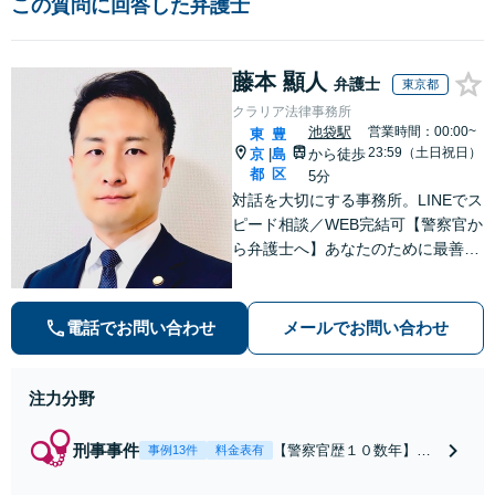
この質問に回答した弁護士
藤本 顯人
弁護士
東京都
クラリア法律事務所
池袋駅
営業時間：00:00~
東
豊
23:59（土日祝日）
京
島
から徒歩
|
都
区
5分
対話を大切にする事務所。LINEでス
ピード相談／WEB完結可【警察官か
ら弁護士へ】あなたのために最善の
解決を目指します。洞察力と交渉力
を強みに、相続問題、交通事故や離
婚などの民事から刑事事件まで幅広
電話でお問い合わせ
メールでお問い合わせ
く支援【完全個室】
注力分野
刑事事件
【警察官歴１０数年】
事例13件
料金表有
【元警部補】夜間・休日
でも即対応！【即日接