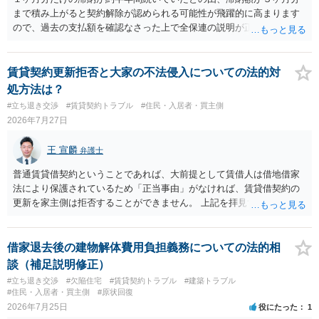
まで積み上がると契約解除が認められる可能性が飛躍的に高まります
ので、過去の支払額を確認なさった上で全保連の説明が正しければ、
全部又は一部を支払うのが最善の方法です。 約半年間も放置されてい
た理由は気になるところですが、中身のある返答は期待できないと思
います。
賃貸契約更新拒否と大家の不法侵入についての法的対
処方法は？
#立ち退き交渉
#賃貸契約トラブル
#住民・入居者・買主側
2026年7月27日
王 宣麟
弁護士
普通賃貸借契約ということであれば、大前提として賃借人は借地借家
法により保護されているため「正当事由」がなければ、賃貸借契約の
更新を家主側は拒否することができません。 上記を拝見する限り、通
常どおり賃料を支払い続けている状況であれば、単に「部屋の内部を
定期確認させてもらないこと」が直ちに正当事由に当たるとは思えま
せんので、更新拒絶を拒否される方向性でよろしいかと存じます。 そ
借家退去後の建物解体費用負担義務についての法的相
の交渉の中で、一定の金銭をもらえれば退去には応じる旨交渉をして
談（補足説明修正）
みるのはいかがでしょうか。 過去に賃借人の許可なく無断で賃貸人が
#立ち退き交渉
#欠陥住宅
#賃貸契約トラブル
#建築トラブル
入室する行為自体は不法行為となり、また刑事的にも住居侵入罪が成
#住民・入居者・買主側
#原状回復
立する可能性がありますので、これを理由に一定の金銭賠償を求める
2026年7月25日
役にたった
1
のも一つでしょう。