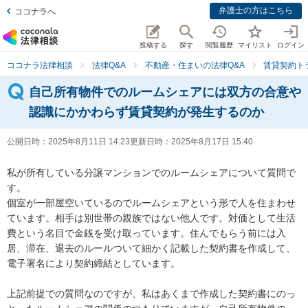
弁護士の方はこちら
ココナラへ
投稿する
探す
閲覧履歴
マイリスト
ログイン
ココナラ法律相談
法律Q&A
不動産・住まいの法律Q&A
賃貸契約ト
自己所有物件でのルームシェアには双方の合意や
認識にかかわらず賃貸契約が発生するのか
公開日時：
2025年8月11日 14:23
更新日時：
2025年8月17日 15:40
私が所有している分譲マンションでのルームシェアについて質問で
す。

個室が一部屋空いているのでルームシェアという形で人を住まわせ
ています。相手は別世帯の親族ではない他人です。対価として生活
費という名目で金銭を受け取っています。住んでもらう前には入
居、滞在、退去のルールついて細かく記載した契約書を作成して、
電子署名により契約締結としています。

上記前提での質問なのですが、私はあくまで作成した契約書にのっ