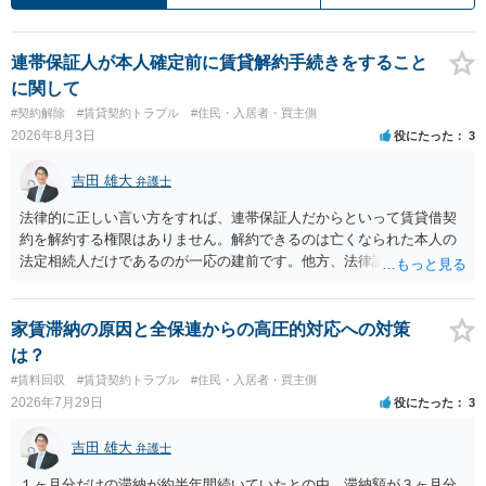
連帯保証人が本人確定前に賃貸解約手続きをすること
に関して
#契約解除
#賃貸契約トラブル
#住民・入居者・買主側
2026年8月3日
役にたった
3
吉田 雄大
弁護士
法律的に正しい言い方をすれば、連帯保証人だからといって賃貸借契
約を解約する権限はありません。解約できるのは亡くなられた本人の
法定相続人だけであるのが一応の建前です。他方、法律論はさてお
き、事実上であれ明渡が完了すれば賃貸人としてはそれ以上のことを
する動機づけがなくなります。 今回進められつつある手続はあくまで
も、建物を賃貸人に一日も早く明け渡すための便宜的方法として理解
家賃滞納の原因と全保連からの高圧的対応への対策
するのが良いと思います。またその方法で進めた方が、連帯保証人で
は？
あるお知り合いさんにとっても、自身の経済的負担を最小限に食い止
#賃料回収
#賃貸契約トラブル
#住民・入居者・買主側
められるため望ましいやり方だといえます。
2026年7月29日
役にたった
3
吉田 雄大
弁護士
１ヶ月分だけの滞納が約半年間続いていたとの由、滞納額が３ヶ月分