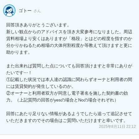
ゴトー
さん
回答頂きありがとうございます。

新しい観点からのアドバイスを頂き大変参考になりました。周辺
賃料相場より安くはありますが「格段」とはどの程度を指すのか
分かりかねるため相場の大体何割程度か等教えて頂けますと更に
助かります。

また出来れば質問した点についても回答頂けますと非常にありが
たいです⋯！

①記載した状況では本人達の認識に関わらずオーナと利用者の間
には賃貸契約が発生しているのか。

②オーナーと利用者双方が同意し電子署名を施した契約書の効
力。（上記質問の回答がyesの場合とNoの場合それぞれ）

回答にあたり足りない情報があるようでしたら追って追記させて
いただきますのでその場合はご質問いただけますと幸いです。
2025年8月11日 22:12