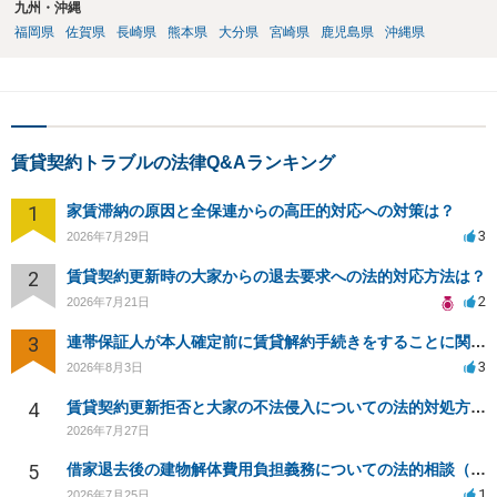
九州・沖縄
福岡県
佐賀県
長崎県
熊本県
大分県
宮崎県
鹿児島県
沖縄県
賃貸契約トラブルの法律Q&Aランキング
1
家賃滞納の原因と全保連からの高圧的対応への対策は？
3
2026年7月29日
2
賃貸契約更新時の大家からの退去要求への法的対応方法は？
2
2026年7月21日
3
連帯保証人が本人確定前に賃貸解約手続きをすることに関して
3
2026年8月3日
4
賃貸契約更新拒否と大家の不法侵入についての法的対処方法は？
2026年7月27日
5
借家退去後の建物解体費用負担義務についての法的相談（補足説明修正）
1
2026年7月25日