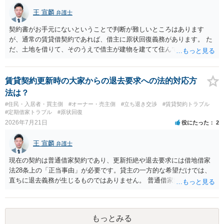
王 宣麟
弁護士
契約書がお手元にないということで判断が難しいところはあります
が、通常の賃貸借契約であれば、借主に原状回復義務があります。 た
だ、土地を借りて、そのうえで借主が建物を建てて住んでいたケース
とは異なり、地付き一戸建て住宅（貸主所有）自体を賃借していたの
であれば、建物を収去して土地を明渡す義務は原則生じないはずで
す。 その後、建物を平屋に立て替えた場合であっても、貸主の承諾を
賃貸契約更新時の大家からの退去要求への法的対応方
得ているのであれば、単純に費用を捻出した側に平屋の所有権が帰属
法は？
する、という話になるわけでもないように思います。 そのため、現
#住民・入居者・買主側
#オーナー・売主側
#立ち退き交渉
#賃貸契約トラブル
状、解体費用を負担することが明確な案件ではないため、まずは相手
#定期借家トラブル
#原状回復
に請求の根拠（なぜ当方が平屋の解体費用を負担しなければならない
2026年7月21日
役にたった
2
のか）を確認されてみてはいかがでしょうか。
王 宣麟
弁護士
現在の契約は普通借家契約であり、更新拒絶や退去要求には借地借家
法28条上の「正当事由」が必要です。貸主の一方的な希望だけでは、
直ちに退去義務が生じるものではありません。 普通借家契約から定期
借家契約への切り替えは、既存の普通借家契約を合意解約したうえで
新たな定期借家契約を締結する形になりますが、これは任意の合意が
前提であり、借主が同意しなければ成立しません。 12年間の居住実
もっとみる
績、子どもの学校や地域とのつながり、転居費用の準備が困難な事情