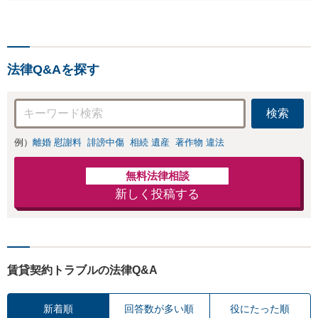
見】呼び出し直後や逮捕
直後の対応により不起
訴・身柄釈放実績多数！
捜査経験を活かした先回
法律Q&Aを探す
りのサポートが強み。高
い交渉力で示談成立へ尽
力。少年事件／告訴・告
検索
発の経験多数有り
例）
離婚 慰謝料
誹謗中傷
相続 遺産
著作物 違法
無料法律相談
新しく投稿する
賃貸契約トラブルの法律Q&A
新着順
回答数が多い順
役にたった順