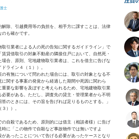
注目
護士
約解除、引越費用等の負担を、相手方に課すことは、法律
のも確かです。

物取引業者による人の死の告知に関するガイドライン」で
「賃貸借取引の対象不動産の隣接住戸において、自然死・
た場合、原則、宅地建物取引業者は、これを借主に告げな
ドライン４（１））。

案の有無について問われた場合には、取引の対象となる不
死に関する事案の発覚から経過した期間や死因に関わら
に重要な影響を及ぼすと考えられるため、宅地建物取引業
る必要がある。ただし、調査先の貸主・管理業者から不明
回答のときには、その旨を告げれば足りるものとする。」
３））。

での自殺であるため、原則的には借主（相談者様）に告げ
見時に「この物件で自殺など事故物件では無いですよ
殺があったことについて告げる必要があったケースとなり