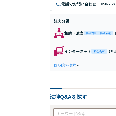
電話でお問い合わせ
注力分野
相続・遺言
事例2件
料金表有
インターネット
【初
料金表有
く個
ど、
他1分野を表示
対応
対応
法律Q&Aを探す