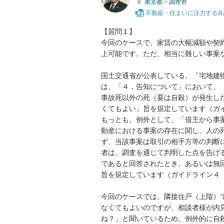
東京都
>
調布市
不動産・住まいに注力する弁
【質問１】

今回のケースで、家賃の大幅減額や契
上可能です。ただ、相当に難しい事案な
国土交通省が公表している、「宅地建
は、「４．告知について」において、
事故死以外の死（要は自殺）が発生し
くてもよい」旨を規定しています（ガイ
もっとも、例外として、「借主から事
動産における事案の存在に関し、人の
ず、当該事案は取引の相手方等の判断
者は、調査を通じて判明した点を告げ
であると回答されたとき、あるいは無
旨を規定しています（ガイドライン４（
今回のケースでは、隣接住戸（上階）
なくてもよいのですが、相談者様が内
ね？」と聞いているため、例外的に自