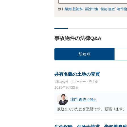
例）
離婚 慰謝料
誹謗中傷
相続 遺産
著作物
事故物件の法律Q&A
新着順
共有名義の土地の売買
#事故物件
#オーナー・売主側
2025年9月22日
濵門 俊也
弁護士
激励までいただき恐縮です。頑張ります。
生命保険 保険金請求 告知義務違