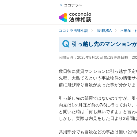
ココナラへ
ココナラ法律相談
法律Q&A
不動産・
引っ越し先のマンション
公開日時：
2025年8月10日 05:29
更新日時：
20
数日後に賃貸マンションに引っ越す予定な
先程、大島てるという事故物件の情報サ
前に飛び降り自殺があった事が分かりまし
引っ越し先の部屋ではないのですが、引っ
内見は1ヶ月ほど前の7/6に行っており
と聞いた時は「何も無いですよ」と言われ
しかし、実際は内見をした日より2週間ほど
共用部分でも自殺などの事故は無いと聞