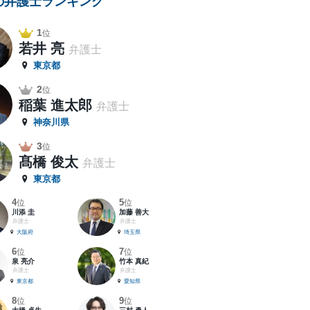
の弁護士ランキング
1
位
若井 亮
弁護士
東京都
2
位
稲葉 進太郎
弁護士
神奈川県
3
位
髙橋 俊太
弁護士
東京都
4
5
位
位
川添 圭
加藤 善大
弁護士
弁護士
大阪府
埼玉県
6
7
位
位
泉 亮介
竹本 真紀
弁護士
弁護士
東京都
愛知県
8
9
位
位