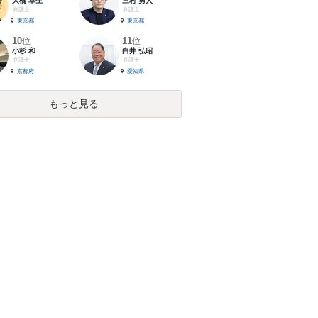
大橋 卓生
三村 勇人
弁護士
弁護士
東京都
東京都
10
11
位
位
小杉 和
白井 弘昭
弁護士
弁護士
京都府
愛知県
もっと見る