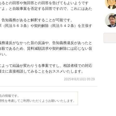
あるとの回答や無回答との回答を告げてもよいようです
すよ」と自殺事案を否定する回答ですので、これにはあた
告知義務があると解釈することが可能です。

求（民法５６３条）や契約解除（民法５４２条）を主張す
義務違反がなかった旨の反論や、告知義務違反があったと
自殺であるため、賃料減額請求や契約解除には応じない旨
い。

によって結論が変わりうる事案ですし、相談者様での対応
護士に直接相談してみることをおススメいたします。
2025年8月10日 05:29
時点の情報です。
用性を考慮してご利用いただくようお願いいたします。