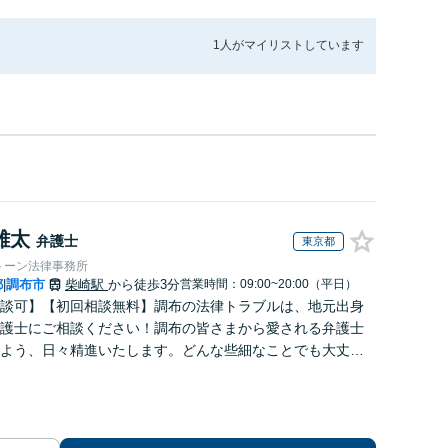
1人が
マイリストしています
雄太
弁護士
東京都
トーン法律事務所
都
調布市
柴崎駅
から徒歩3分
営業時間：09:00~20:00（平日）
|
談可】【初回相談無料】調布の法律トラブルは、地元出身
護士にご相談ください！調布の皆さまから愛される弁護士
よう、日々精進いたします。どんな些細なことでも大丈夫
、まずはご相談ください【柴崎駅3分】【出張相談も可】