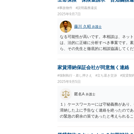
#事故物件
#説明義務違反
2025年9月7日
藤川 久昭
弁護士
なる可能性が高いです。本相談は、ネット
は、法的に正確に分析すべき事案です。素
ら、その先生と徹底的に相談協議してくだ
家賃滞納保証会社が同意無く連絡
#強制執行・差し押さえ
#立ち退き交渉
#賃貸契
2025年9月5日
匿名A
弁護士
１）ケースワーカーには守秘義務があり、
滞納した上に予告なく連絡を絶ったのであ
の緊急の窮余の策であったと考えられるこ
い と考えます。