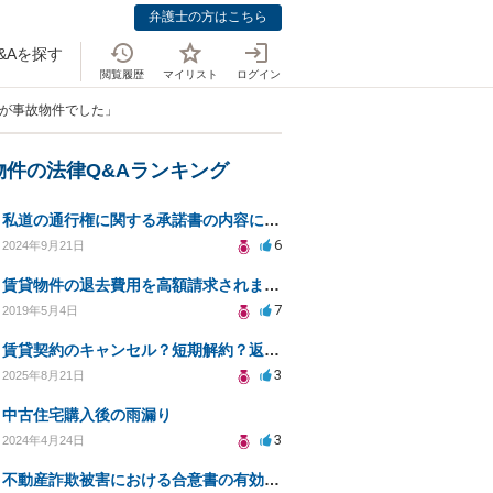
弁護士の方はこちら
&Aを探す
閲覧履歴
マイリスト
ログイン
ンが事故物件でした」
物件の法律Q&Aランキング
私道の通行権に関する承諾書の内容についての相談
6
2024年9月21日
賃貸物件の退去費用を高額請求されました
7
2019年5月4日
賃貸契約のキャンセル？短期解約？返金拒否したい
3
2025年8月21日
中古住宅購入後の雨漏り
3
2024年4月24日
不動産詐欺被害における合意書の有効性について