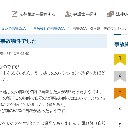
法律相談を投稿する
弁護士を探す
法律Q
住まいの法律Q&A
事故物件の法律Q&A
法律Q&A「引っ越し先のマンショ
が事故物件でした
事故
25年8月13日 05:40
1
のですが、

イトを見ていたら、引っ越し先のマンションで約2ヶ月ほど
2
た。

3
越し先の部屋が7階で自殺した人が8階だったようです。

、その際「この物件で自殺など事故物件では無いですよね？」
たので信じていました。(録音あり)

4
前の6/20に自殺があったようです。

いていたのですが(ここは録音がありません)、飛び降り自殺
5