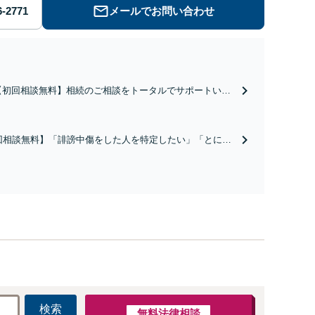
メールでお問い合わせ
【初回相談無料】相続のご相談をトータルでサポートいた
します。調布出身だからこそ、より地域の特性や事情を理
解できます！分かりやすい料金体系で、安心してご相談
を。信頼できる不動産業者や司法書士、税理士などもご紹
回相談無料】「誹謗中傷をした人を特定したい」「とにか
介可【出張相談可】【土日祝対応可】
人情報を消したい」「家族に知られずに解決したい」な
ご希望に合わせた対応を考えます。被害者・加害者ともに
可。企業のネットトラブルもお任せ【柴崎駅3分】【土日祝
可】
検索
無料法律相談