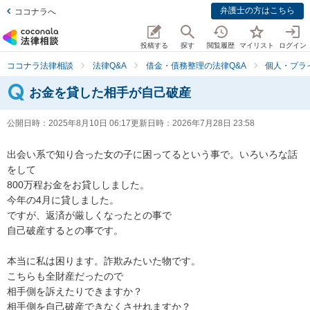
弁護士の方はこちら
ココナラへ
投稿する
探す
閲覧履歴
マイリスト
ログイン
ココナラ法律相談
法律Q&A
借金・債務整理の法律Q&A
個人・プラ
お金を貸した相手が自己破産
公開日時：
2025年8月10日 06:17
更新日時：
2026年7月28日 23:58
出会い系で知り合った女の子に困ってるという事で。いろいろな話
をして

800万程お金をお貸ししました。

今年の4月に貸しました。

ですが、返済が厳しくなったとの事で

自己破産するとの事です。

本当に私は困ります。詐欺みたいた物です。

こちらも全財産だったので

相手側を訴えたりできますか？

相手側を自己破産できなくさせれますか？
