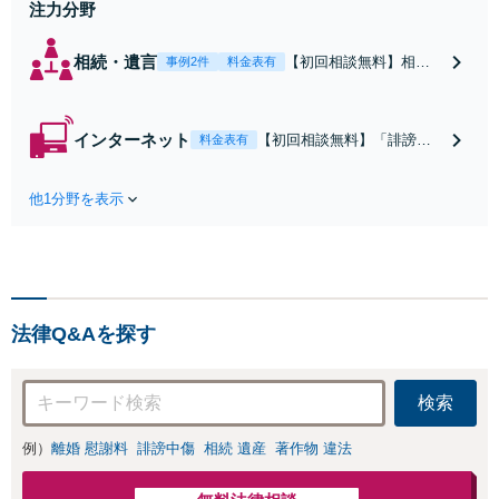
注力分野
相続・遺言
【初回相談無料】相続
事例2件
料金表有
のご相談をトータルで
サポートいたします。
調布出身だからこそ、
インターネット
【初回相談無料】「誹謗中
料金表有
より地域の特性や事情
傷をした人を特定したい」
を理解できます！分か
「とにかく個人情報を消し
りやすい料金体系で、
他1分野を表示
たい」「家族に知られずに
安心してご相談を。信
解決したい」など、ご希望
頼できる不動産業者や
に合わせた対応を考えま
司法書士、税理士など
す。被害者・加害者ともに
もご紹介可【出張相談
対応可。企業のネットトラ
可】【土日祝対応可】
ブルもお任せ【柴崎駅3分】
法律Q&Aを探す
【土日祝対応可】
検索
例）
離婚 慰謝料
誹謗中傷
相続 遺産
著作物 違法