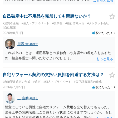
もあれ、依頼しておられる弁護士さんに直ちに具体的状況をお伝えに
なって相談し、善後策を考えることをお勧めします。
自己破産中に不用品を売却しても問題ないか？
#消費者金融
#個人・プライベート
#奨学金
#銀行借り入れ
#クレジット会社
#自己破産
2026年8月1日
役にたった
3
川添 圭
弁護士
これ以上のことは、運用基準との兼ね合いや弁護士の考え方もあるた
め、担当弁護士へ聞いた方がよいでしょう。
自宅リフォーム契約の支払い負担を回避する方法は？
#自筆証書遺言の作成
#遺言
#個人・プライベート
#公正証書遺言の作成
2026年7月27日
役にたった
2
王 宣麟
弁護士
懇意にしている男性に自宅のリフォーム費用を立て替えてもらった、
改修工事の契約名義はご自身という状況になりますでしょうか。 もし
そうであれば原則債務を負うのは契約であるため、残代金を捻出して