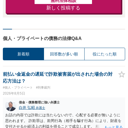
無料法律相談
新しく投稿する
個人・プライベートの債務の法律Q&A
新着順
回答数が多い順
役にたった順
前払い金返金の遅延で詐欺被害届が出された場合の対
応方法は？
#個人・プライベート
#刑事裁判
2026年8月5日
借金・債務整理に強い弁護士
白井 弘昭
弁護士
お話の内容では詐欺には当たらないので、心配する必要が無いように
思われます。 詐欺罪は、欺罔行為（相手を騙す行為）により、財産を
交付させるか経済上の利益を得ることで成立します。 相談者さんは、