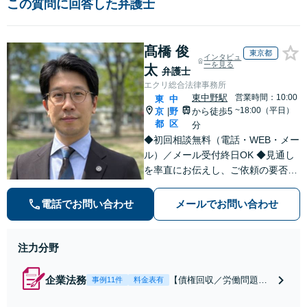
この質問に回答した弁護士
髙橋 俊
東京都
インタビュ
ーを見る
太
弁護士
エクリ総合法律事務所
東中野駅
営業時間：10:00
東
中
~18:00（平日）
京
野
から徒歩5
|
都
区
分
◆初回相談無料（電話・WEB・メー
ル）／メール受付終日OK ◆見通し
を率直にお伝えし、ご依頼の要否も
含めてご案内いたします。受任から
解決まで弁護士本人が一貫してスピ
電話でお問い合わせ
メールでお問い合わせ
ーディーに対応いたします。 ◆累計
相談2000件以上・解決実績500件以
上
注力分野
企業法務
【債権回収／労働問題／
事例11件
料金表有
契約関係・契約書チェッ