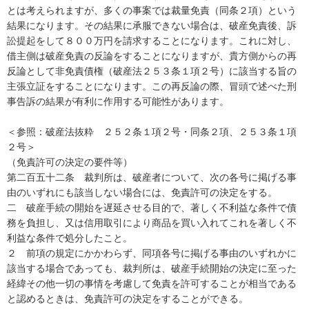
とは考えられますが、多くの事案では裁量免責（同条２項）という
結果になります。その結果に承服できない場合は、破産免責後、訴
訟提起をして８００万円を請求することになります。これに対し、
借主側は破産免責の反論をすることになりますが、貴方側からの再
反論として非免責債権（破産法２５３条１項２号）に該当する旨の
主張立証をすることになります。この再反論の際、冒頭で述べた刑
事告訴の結果が有利に作用する可能性があります。

＜参照：破産法抜粋　２５２条１項２号・同条２項、２５３条１項
２号＞

（免責許可の決定の要件等）

第二百五十二条　裁判所は、破産者について、次の各号に掲げる事
由のいずれにも該当しない場合には、免責許可の決定をする。

二　破産手続の開始を遅延させる目的で、著しく不利益な条件で債
務を負担し、又は信用取引により商品を買い入れてこれを著しく不
利益な条件で処分したこと。

２　前項の規定にかかわらず、同項各号に掲げる事由のいずれかに
該当する場合であっても、裁判所は、破産手続開始の決定に至った
経緯その他一切の事情を考慮して免責を許可することが相当である
と認めるときは、免責許可の決定をすることができる。
