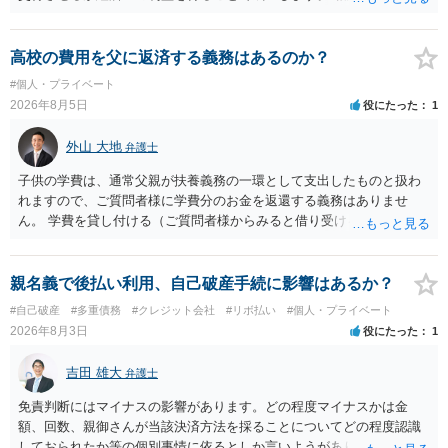
お金が返金できないというだけで、何ら相手を騙していません。 です
ので、詐欺罪の実行行為性が無く罪に問うことはできません。 おそら
く、相手が真実を話せば警察も取り合わないと思いますが、虚偽の内
高校の費用を父に返済する義務はあるのか？
容を述べた場合は、捜査はあるかもしれません。 ただし、捜査におい
#個人・プライベート
て、真実を説明すれば、「ちゃんと返しなさいよ」程度の注意で済む
2026年8月5日
役にたった
1
ことだと思われます。 また、返せるお金が無いのであれば、返せない
のは致し方ありません。真摯に分割して支払うことを相手に告げてい
外山 大地
弁護士
くのみでしょう。 以上、ご参考まで。
子供の学費は、通常父親が扶養義務の一環として支出したものと扱わ
れますので、ご質問者様に学費分のお金を返還する義務はありませ
ん。 学費を貸し付ける（ご質問者様からみると借り受ける）といった
合意がない限りは、法的に返す義務があると主張するのは難しいでし
ょう。
親名義で後払い利用、自己破産手続に影響はあるか？
#自己破産
#多重債務
#クレジット会社
#リボ払い
#個人・プライベート
2026年8月3日
役にたった
1
吉田 雄大
弁護士
免責判断にはマイナスの影響があります。どの程度マイナスかは金
額、回数、親御さんが当該決済方法を採ることについてどの程度認識
しておられたか等の個別事情に依るとしか言いようがありません。 と