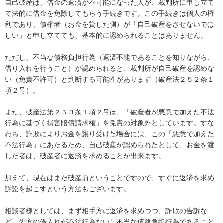
自己破産は、借金の返済が不可能になった人が、裁判所に申し立て
て法的に借金を免除してもらう手続きです。この手続きは個人の権
利であり、債権者（お金を貸した側）が「自己破産をさせないでほ
しい」と申し立てても、基本的に認められることはありません。

ただし、不当な債務負担行為（返済不能であることを知りながら、
借り入れを行うこと）が認められると、裁判所が自己破産を認めな
い（免責不許可）と判断する可能性があります（破産法２５２条１
項２号）。

また、破産法第２５３条１項２号は、「破産者が悪意で加えた不法
行為に基づく損害賠償請求権」を免責の対象外としています。すな
わち、詐欺によりお金を譲り受けた場合には、この「悪意で加えた
不法行為」にあたるため、自己破産が認められたとして、お金を渡
した者は、破産者に返済を求めることが出来ます。

加えて、現在はまだ破産前ということですので、すぐに返済を求め
訴訟を起こすという方法もございます。

相談者様としては、まず相手方に返済を求めつつ、詐欺の告訴な
ど、先方の借入れが不法行為ないし不当な債務負担行為であること