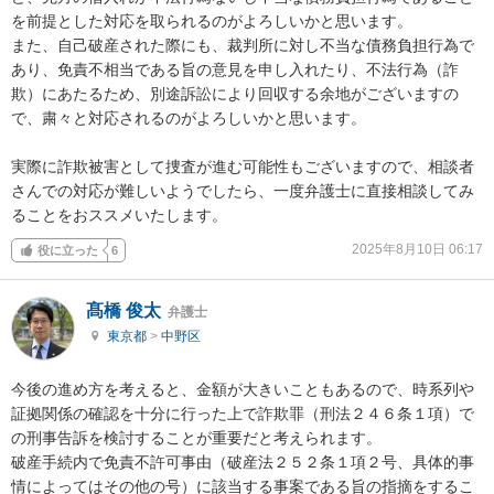
を前提とした対応を取られるのがよろしいかと思います。

また、自己破産された際にも、裁判所に対し不当な債務負担行為で
あり、免責不相当である旨の意見を申し入れたり、不法行為（詐
欺）にあたるため、別途訴訟により回収する余地がございますの
で、粛々と対応されるのがよろしいかと思います。

実際に詐欺被害として捜査が進む可能性もございますので、相談者
さんでの対応が難しいようでしたら、一度弁護士に直接相談してみ
ることをおススメいたします。
2025年8月10日 06:17
役に立った
6
髙橋 俊太
弁護士
東京都
>
中野区
今後の進め方を考えると、金額が大きいこともあるので、時系列や
証拠関係の確認を十分に行った上で詐欺罪（刑法２４６条１項）で
の刑事告訴を検討することが重要だと考えられます。

破産手続内で免責不許可事由（破産法２５２条１項２号、具体的事
情によってはその他の号）に該当する事案である旨の指摘をするこ