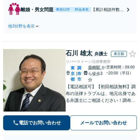
ク／裁判対応】取引先と
のトラブル・会社内のト
離婚・男女問題
【累計相談件数20
事例12件
料金表有
ラブルなど、事後の解決
00件、解決事例50
だけでなく予防法務まで
0件以上】【初回
ワンストップで対応！顧
他3分野を表示
相談（電話・WE
問弁護士をお探しの方も
B）無料】「オー
ご相談ください！【顧問
ダーメイドの解決
経験豊富】【個別案件も
策を提示」依頼者
対応OK】
石川 雄太
様の話を丁寧にう
弁護士
東京都
かがい、どんな不
リバーストーン法律事務所
安があるのか、何
柴崎駅
か
営業時間：09:00
東
調
を解決したいのか
~20:00（平日）
京
布
ら徒歩3
|
を正確に読み取り
都
市
分
ます。【東京都在
【電話相談可】【初回相談無料】調
住以外の方も対
布の法律トラブルは、地元出身であ
応】
る弁護士にご相談ください！調布の
皆さまから愛される弁護士になれる
よう、日々精進いたします。どんな
些細なことでも大丈夫ですので、ま
電話でお問い合わせ
メールでお問い合わせ
ずはご相談ください【柴崎駅3分】
【出張相談も可】