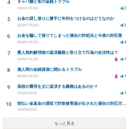
4
キャバ嬢と客の金銭トラブル
2
2026年7月24日
5
お金の貸し借りに勝手に年利をつけるのはどうなのか
2
2026年7月24日
6
お金を騙して借りてしまった場合の対処法と今後の対応策
4
2026年7月15日
7
愛人契約解消後の返済義務と取り立て行為の合法性は？
1
2026年7月14日
8
個人間の金銭貸借に関わるトラブル
1
2026年7月13日
9
高校の費用を父に返済する義務はあるのか？
1
2026年8月5日
10
前払い金返金の遅延で詐欺被害届が出された場合の対応方法は？
2026年8月5日
もっと見る