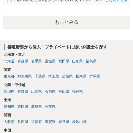
もらうよう約束した男性に支払いをお願いするしかないように思われ
ます。 入籍した場合でも、原則契約者が単独で全ての債務を負うこと
には変わりがありません。 なかなか対応に難しい案件であり、公開の
もっとみる
場でアドバイスを行うのも限界があるように思われますので、資料等
を持参のうえ個別に弁護士に相談されることをお勧めします。
都道府県から個人・プライベートに強い弁護士を探す
北海道・東北
北海道
青森県
岩手県
宮城県
秋田県
山形県
福島県
関東
東京都
神奈川県
千葉県
埼玉県
茨城県
栃木県
群馬県
北陸・甲信越
新潟県
長野県
山梨県
石川県
富山県
福井県
東海
愛知県
静岡県
岐阜県
三重県
関西
大阪府
兵庫県
京都府
滋賀県
奈良県
和歌山県
中国