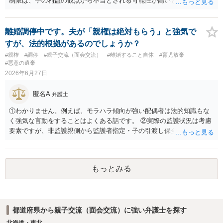
制限は、子の利益の観点から不当とされる可能性が高いと考えられま
す。 審判においては、これまでの実績を踏まえ、子供の成長に応じた
面会交流となることが期待できるかと思われます。
離婚調停中です。夫が「親権は絶対もらう」と強気で
すが、法的根拠があるのでしょうか？
#親権
#調停
#親子交流（面会交流）
#離婚すること自体
#育児放棄
#悪意の遺棄
2026年6月27日
匿名A
弁護士
①わかりません。例えば、モラハラ傾向が強い配偶者は法的知識もな
く強気な言動をすることはよくある話です。 ②実際の監護状況は考慮
要素ですが、非監護親側から監護者指定・子の引渡し保全処分が申し
立てられている期間中の監護状況は、監護期間の判断においては重視
すべきでないというのが実務の考え方ではないかと思います。 ③あな
たが主たる監護者なのであれば監護者指定等の審判が認められる可能
もっとみる
性はあるでしょう。ただ、本案の前に保全処分（仮処分）を先行して
出すことには慎重になる（本案と同時に判断する）事案もあります。
弁護士へ依頼済みであれば、見通しについては担当弁護士の意見が最
も信頼できると思います。
都道府県から親子交流（面会交流）に強い弁護士を探す