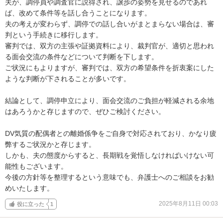
夫が、調停員や調査官に説得され、譲歩の姿勢を見せるのであれ
ば、改めて条件等を話し合うことになります。

夫の考えが変わらず、調停での話し合いがまとまらない場合は、審
判という手続きに移行します。

審判では、双方の主張や証拠資料により、裁判官が、適切と思われ
る面会交流の条件などについて判断を下します。

ご状況にもよりますが、審判では、双方の希望条件を折衷案にした
ような判断が下されることが多いです。

結論として、調停申立により、面会交流のご負担が軽減される余地
はあろうかと存じますので、ぜひご検討ください。

DV気質の配偶者との離婚係争をご自身で対応されており、かなり疲
弊するご状況かと存じます。

しかも、夫の態度からすると、長期戦を覚悟しなければいけない可
能性もございます。

今後の方針等を整理するという意味でも、弁護士へのご相談をお勧
めいたします。
2025年8月11日 00:03
役に立った
1