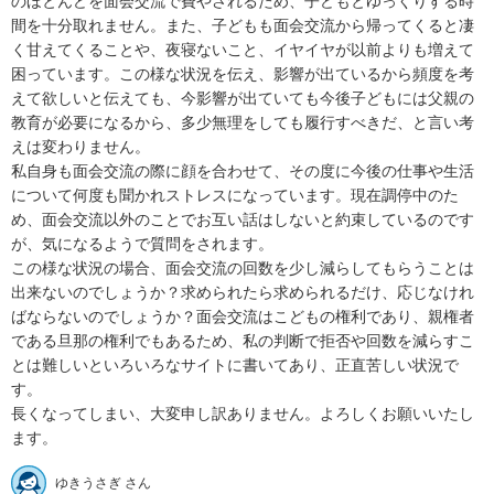
のほとんどを面会交流で費やされるため、子どもとゆっくりする時
間を十分取れません。また、子どもも面会交流から帰ってくると凄
く甘えてくることや、夜寝ないこと、イヤイヤが以前よりも増えて
困っています。この様な状況を伝え、影響が出ているから頻度を考
えて欲しいと伝えても、今影響が出ていても今後子どもには父親の
教育が必要になるから、多少無理をしても履行すべきだ、と言い考
えは変わりません。

私自身も面会交流の際に顔を合わせて、その度に今後の仕事や生活
について何度も聞かれストレスになっています。現在調停中のた
め、面会交流以外のことでお互い話はしないと約束しているのです
が、気になるようで質問をされます。

この様な状況の場合、面会交流の回数を少し減らしてもらうことは
出来ないのでしょうか？求められたら求められるだけ、応じなけれ
ばならないのでしょうか？面会交流はこどもの権利であり、親権者
である旦那の権利でもあるため、私の判断で拒否や回数を減らすこ
とは難しいといろいろなサイトに書いてあり、正直苦しい状況で
す。

長くなってしまい、大変申し訳ありません。よろしくお願いいたし
ます。
ゆきうさぎ さん