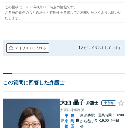
この投稿は、2025年8月11日時点の情報です。
ご自身の責任のもと適法性・有用性を考慮してご利用いただくようお願いい
たします。
1人が
マイリストしています
マイリストに入れる
この質問に回答した弁護士
大西 晶子
弁護士
東京都
大西法律事務所
東池袋駅
営業時間：10:00
東
豊
~19:00（平日）
京
島
から徒歩5
|
都
区
分