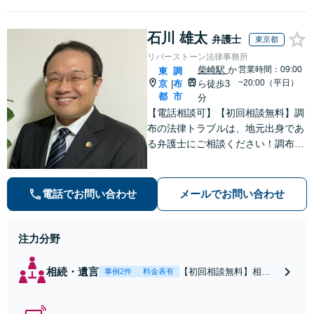
石川 雄太
弁護士
東京都
リバーストーン法律事務所
柴崎駅
か
営業時間：09:00
東
調
~20:00（平日）
京
布
ら徒歩3
|
都
市
分
【電話相談可】【初回相談無料】調
布の法律トラブルは、地元出身であ
る弁護士にご相談ください！調布の
皆さまから愛される弁護士になれる
よう、日々精進いたします。どんな
些細なことでも大丈夫ですので、ま
電話でお問い合わせ
メールでお問い合わせ
ずはご相談ください【柴崎駅3分】
【出張相談も可】
注力分野
相続・遺言
【初回相談無料】相続
事例2件
料金表有
のご相談をトータルで
サポートいたします。
調布出身だからこそ、