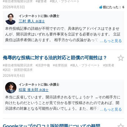
#発信者情報開示請求
#被害者
#個人・プライベート
訴訟で判決となった場合は、実際の弁護士費用が認められる場合と認
2026年8月3日
役にたった
6
められない場合があり何ともいえないところでしょう。
インターネットに強い弁護士
三村 勇人
弁護士
本件投稿記事の詳細が不明ですので、具体的なアドバイスはできませ
んが、開示請求はいずれも要件事実を立証する必要があります。 立証
責任は請求者側にあります。 相手方からの反論があっても、裁判官が
要件事実を満たしていると判断すれば、補充は求められません。 相手
方が口頭で反論したのは、仮処分は迅速性が要求されるためです。 書
面での反論となれば、より遅延する可能性がございます。 また、本件
侮辱的な投稿に対する法的対応と賠償の可能性は？
はXのため、APのIPアドレスの保存期間の問題もございます。 開示請
#発信者情報開示請求
#誹謗中傷
#名誉毀損
#個人・プライベート
#加害者
求は法律知識が不可欠ですが、それだけでは足りず、実務を踏まえた
#訴訟・損害賠償請求
方法を選択することが重要です。
2026年8月4日
インターネットに強い弁護士
稲葉 進太郎
弁護士
本当に反省しています。開示請求されるでしょうか？ →その相手方に
向けたものだということが見て分かる形で投稿されたのであれば、開
示請求の対象となる可能性が高いでしょう。また、相手方の投稿した
文章からすると、実際に発信者情報開示請求がなされる可能性がある
と存じます。発信者情報開示請求が進むと、投稿に使った回線の契約
者のところに、意見照会がなされます。アカウント情報開示の場合
Googleマップの口コミ訴訟問題についての疑問