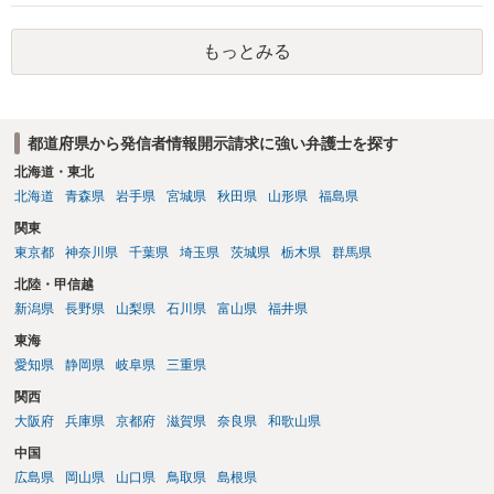
貴殿が投稿した事実を認めてしまったことで「答え合わせ」になって
しまったのではないでしょうか。 相手方の動きについても、相手方次
もっとみる
第ですので何とも言えません。公開の場で回答するには情報が乏し
く、ここで詳細を明らかにすることは事案の特定に繋がってしまうの
で、弁護士へ直接相談した方がよいです。
都道府県から発信者情報開示請求に強い弁護士を探す
北海道・東北
北海道
青森県
岩手県
宮城県
秋田県
山形県
福島県
関東
東京都
神奈川県
千葉県
埼玉県
茨城県
栃木県
群馬県
北陸・甲信越
新潟県
長野県
山梨県
石川県
富山県
福井県
東海
愛知県
静岡県
岐阜県
三重県
関西
大阪府
兵庫県
京都府
滋賀県
奈良県
和歌山県
中国
広島県
岡山県
山口県
鳥取県
島根県