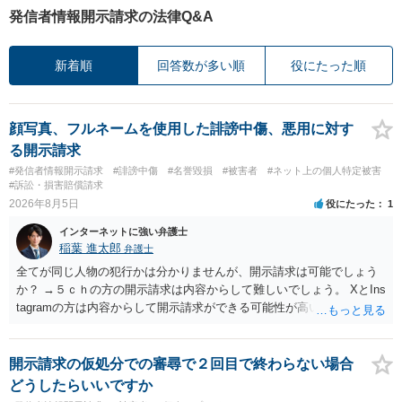
発信者情報開示請求の法律Q&A
新着順
回答数が多い順
役にたった順
顔写真、フルネームを使用した誹謗中傷、悪用に対す
る開示請求
#発信者情報開示請求
#誹謗中傷
#名誉毀損
#被害者
#ネット上の個人特定被害
#訴訟・損害賠償請求
2026年8月5日
役にたった
1
インターネットに強い弁護士
稲葉 進太郎
弁護士
全てが同じ人物の犯行かは分かりませんが、開示請求は可能でしょう
か？ →５ｃｈの方の開示請求は内容からして難しいでしょう。 XとIns
tagramの方は内容からして開示請求ができる可能性が高いでしょう。
ただ、アカウントが削除されていると開示請求は失敗する可能性が高
いでしょう。７月中にアカウントが削除されている場合、今から進め
ても失敗する可能性が高いように思われます。 相手を特定できた場
開示請求の仮処分での審尋で２回目で終わらない場合
合、相手に全ての弁護士費用を負担させることは可能でしょうか？ →
どうしたらいいですか
訴訟外の交渉で相手方が認めれば負担させることができるでしょう。