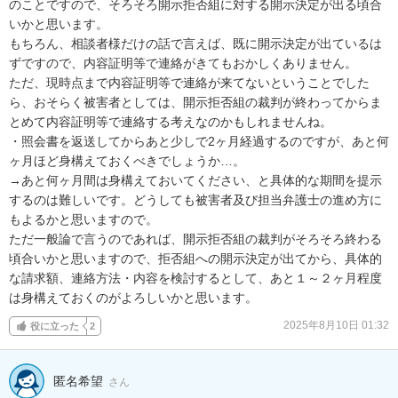
のことですので、そろそろ開示拒否組に対する開示決定が出る頃合
いかと思います。

もちろん、相談者様だけの話で言えば、既に開示決定が出ているは
ずですので、内容証明等で連絡がきてもおかしくありません。

ただ、現時点まで内容証明等で連絡が来てないということでした
ら、おそらく被害者としては、開示拒否組の裁判が終わってからま
とめて内容証明等で連絡する考えなのかもしれませんね。

・照会書を返送してからあと少しで2ヶ月経過するのですが、あと何
ヶ月ほど身構えておくべきでしょうか…。

→あと何ヶ月間は身構えておいてください、と具体的な期間を提示
するのは難しいです。どうしても被害者及び担当弁護士の進め方に
もよるかと思いますので。

ただ一般論で言うのであれば、開示拒否組の裁判がそろそろ終わる
頃合いかと思いますので、拒否組への開示決定が出てから、具体的
な請求額、連絡方法・内容を検討するとして、あと１～２ヶ月程度
は身構えておくのがよろしいかと思います。
2025年8月10日 01:32
役に立った
2
匿名希望
さん