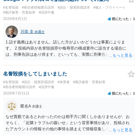
は、アカウントの登録メールに意見照会がなされます。 また、された
#名誉毀損
#発信者情報開示請求
#訴訟・損害賠償請求
#個人・プライベート
場合賠償金はいくらでしょうか。 →ケースバイケースであり、数万円
#風評被害・営業妨害
#誹謗中傷
から１００万単位まで様々でしょう。裁判外であれば交渉して相手方
2026年8月1日
役にたった
1
の請求額から減額することを試みることとなるでしょう。
川添 圭
弁護士
1.話す義務はありません。話した方がよいかどうかは事案によりま
す。 2.投稿内容が名誉毀損罪や侮辱罪の構成要件に該当する場合に
は、刑事告訴はあり得ます。といっても、実際に刑事告訴に動くかど
うかは事案によります。 3.これも事案によりますが、半年から1年程度
です。Googleは電話番号の開示請求もできることが多いので、少しで
も特定可能になるよう、複数ルートで開示請求が行われることが多い
名誉毀損をしてしまいました
です。さらにいえば、利用者からの口コミ投稿の場合、開示請求者は
#名誉毀損
#訴訟・損害賠償請求
#加害者
#風評被害・営業妨害
ある程度対象者を特定できている（ただし証拠による裏付けか必要な
#発信者情報開示請求
#誹謗中傷
ので発信者情報開示請求をする）というケースが比較的多いと思われ
2026年7月31日
役にたった
1
ます。
匿名A
弁護士
なぜ貴殿であるとわかったのかは相手方に聞くしかありませんが、お
そらく、「近隣トラブルの腹いせ」という背景事情があり、投稿され
たアカウントの情報その他の事情を踏まえて情報収集した結果、この
ような投稿をするのは貴殿しかいないと推測したもので、これに対し