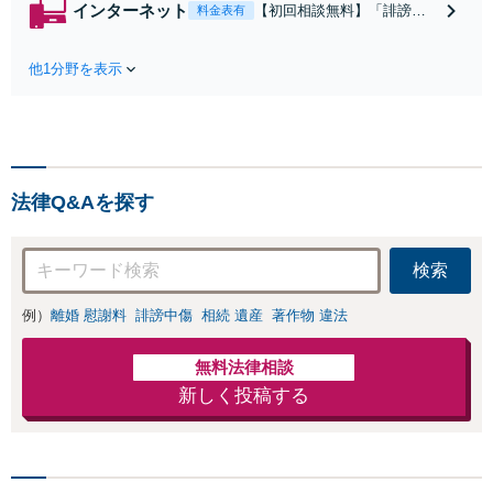
インターネット
【初回相談無料】「誹謗中
料金表有
より地域の特性や事情
傷をした人を特定したい」
を理解できます！分か
「とにかく個人情報を消し
りやすい料金体系で、
他1分野を表示
たい」「家族に知られずに
安心してご相談を。信
解決したい」など、ご希望
頼できる不動産業者や
に合わせた対応を考えま
司法書士、税理士など
す。被害者・加害者ともに
もご紹介可【出張相談
対応可。企業のネットトラ
可】【土日祝対応可】
ブルもお任せ【柴崎駅3分】
法律Q&Aを探す
【土日祝対応可】
検索
例）
離婚 慰謝料
誹謗中傷
相続 遺産
著作物 違法
無料法律相談
新しく投稿する