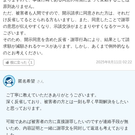
原則ありません。

ただ、被害者も人間ですので、開示請求に同意された方は、それだ
け反省してるととられる方もいますし、また、同意したことで謝罪
の意思が伝えやすくなり、示談交渉がまとまりやすくなるケースも
ございます。

そのため、開示同意を含めた反省・謝罪行為により、結果として請
求額が減額されるケースがあります。しかし、あくまで例外的なも
のとお考えください。
2025年8月11日 02:22
役に立った
1
匿名希望
さん
ご丁寧に教えていただきありがとうございます。

深く反省しており、被害者の方とは一刻も早く早期解決をしたい
と思っております。

可能であれば被害者の方に直接謝罪したいのですが連絡手段が無
いため、内容証明と一緒に謝罪文を同封して返送も考えておりま
した。
