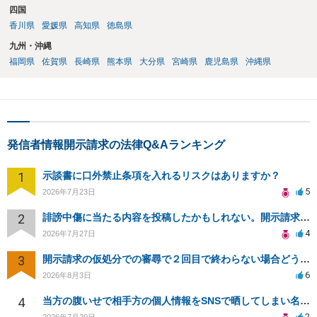
四国
香川県
愛媛県
高知県
徳島県
九州・沖縄
福岡県
佐賀県
長崎県
熊本県
大分県
宮崎県
鹿児島県
沖縄県
発信者情報開示請求の法律Q&Aランキング
1
示談書に口外禁止条項を入れるリスクはありますか？
5
2026年7月23日
2
誹謗中傷に当たる内容を投稿したかもしれない。開示請求や民事刑事裁判に発展しうるのか教えて欲しい。
4
2026年7月27日
3
開示請求の仮処分での審尋で２回目で終わらない場合どうしたらいいですか
6
2026年8月3日
4
当方の腹いせで相手方の個人情報をSNSで晒してしまい名誉毀損させてしまったかもしれない
2
2026年7月29日