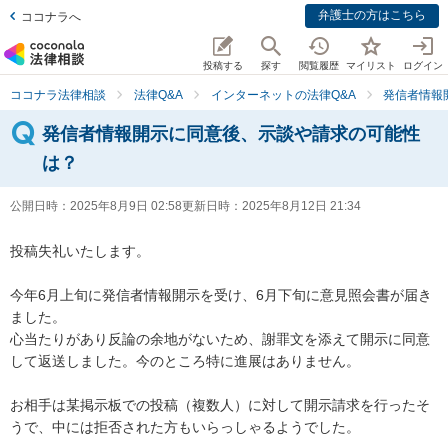
弁護士の方はこちら
ココナラへ
投稿する
探す
閲覧履歴
マイリスト
ログイン
ココナラ法律相談
法律Q&A
インターネットの法律Q&A
発信者情報
発信者情報開示に同意後、示談や請求の可能性
は？
公開日時：
2025年8月9日 02:58
更新日時：
2025年8月12日 21:34
投稿失礼いたします。

今年6月上旬に発信者情報開示を受け、6月下旬に意見照会書が届き
ました。

心当たりがあり反論の余地がないため、謝罪文を添えて開示に同意
して返送しました。今のところ特に進展はありません。

お相手は某掲示板での投稿（複数人）に対して開示請求を行ったそ
うで、中には拒否された方もいらっしゃるようでした。
