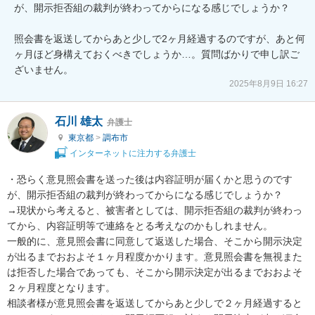
が、開示拒否組の裁判が終わってからになる感じでしょうか？

照会書を返送してからあと少しで2ヶ月経過するのですが、あと何
ヶ月ほど身構えておくべきでしょうか…。質問ばかりで申し訳ご
ざいません。
2025年8月9日 16:27
石川 雄太
弁護士
東京都
>
調布市
インターネットに注力する弁護士
・恐らく意見照会書を送った後は内容証明が届くかと思うのです
が、開示拒否組の裁判が終わってからになる感じでしょうか？

→現状から考えると、被害者としては、開示拒否組の裁判が終わっ
てから、内容証明等で連絡をとる考えなのかもしれません。

一般的に、意見照会書に同意して返送した場合、そこから開示決定
が出るまでおおよそ１ヶ月程度かかります。意見照会書を無視また
は拒否した場合であっても、そこから開示決定が出るまでおおよそ
２ヶ月程度となります。

相談者様が意見照会書を返送してからあと少しで２ヶ月経過すると