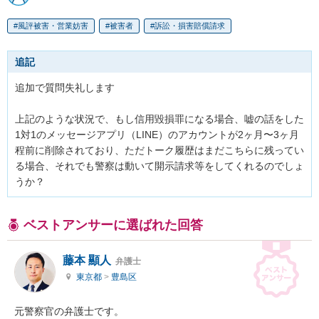
風評被害・営業妨害
被害者
訴訟・損害賠償請求
追記
追加で質問失礼します

上記のような状況で、もし信用毀損罪になる場合、嘘の話をした
1対1のメッセージアプリ（LINE）のアカウントが2ヶ月〜3ヶ月
程前に削除されており、ただトーク履歴はまだこちらに残ってい
る場合、それでも警察は動いて開示請求等をしてくれるのでしょ
うか？
ベストアンサーに選ばれた回答
藤本 顯人
弁護士
東京都
>
豊島区
元警察官の弁護士です。
