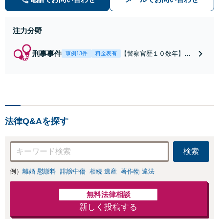
く支援【完全個室】
注力分野
刑事事件
【警察官歴１０数年】
事例13件
料金表有
【元警部補】夜間・休日
でも即対応！【即日接
見】呼び出し直後や逮捕
直後の対応により不起
訴・身柄釈放実績多数！
捜査経験を活かした先回
法律Q&Aを探す
りのサポートが強み。高
い交渉力で示談成立へ尽
力。少年事件／告訴・告
検索
発の経験多数有り
例）
離婚 慰謝料
誹謗中傷
相続 遺産
著作物 違法
無料法律相談
新しく投稿する