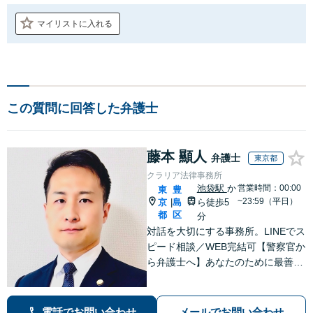
マイリストに入れる
この質問に回答した弁護士
藤本 顯人
弁護士
東京都
クラリア法律事務所
池袋駅
か
営業時間：00:00
東
豊
~23:59（平日）
京
島
ら徒歩5
|
都
区
分
対話を大切にする事務所。LINEでス
ピード相談／WEB完結可【警察官か
ら弁護士へ】あなたのために最善の
解決を目指します。洞察力と交渉力
を強みに、相続問題、交通事故や離
婚などの民事から刑事事件まで幅広
電話でお問い合わせ
メールでお問い合わせ