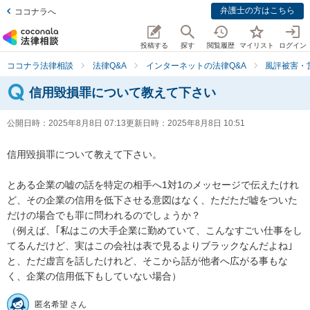
弁護士の方はこちら
ココナラへ
投稿する
探す
閲覧履歴
マイリスト
ログイン
ココナラ法律相談
法律Q&A
インターネットの法律Q&A
風評被害・
信用毀損罪について教えて下さい
公開日時：
2025年8月8日 07:13
更新日時：
2025年8月8日 10:51
信用毀損罪について教えて下さい。

とある企業の嘘の話を特定の相手へ1対1のメッセージで伝えたけれ
ど、その企業の信用を低下させる意図はなく、ただただ嘘をついた
だけの場合でも罪に問われるのでしょうか？

（例えば、｢私はこの大手企業に勤めていて、こんなすごい仕事をし
てるんだけど、実はこの会社は表で見るよりブラックなんだよね｣
と、ただ虚言を話したけれど、そこから話が他者へ広がる事もな
く、企業の信用低下もしていない場合）
匿名希望 さん