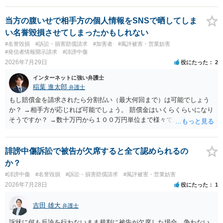
貴殿が投稿した事実を認めてしまったことで「答え合わせ」になって
しまったのではないでしょうか。 相手方の動きについても、相手方次
当方の腹いせで相手方の個人情報をSNSで晒してしま
第ですので何とも言えません。公開の場で回答するには情報が乏し
い名誉毀損させてしまったかもしれない
く、ここで詳細を明らかにすることは事案の特定に繋がってしまうの
#名誉毀損
#訴訟・損害賠償請求
#加害者
#風評被害・営業妨害
で、弁護士へ直接相談した方がよいです。
#発信者情報開示請求
#誹謗中傷
2026年7月29日
役にたった
2
インターネットに強い弁護士
稲葉 進太郎
弁護士
もし賠償金を請求されたら分割払い（最大何回まで）は可能でしょう
か？ →相手方が応じれば可能でしょう。 賠償金はいくらくらいになり
そうですか？ →数十万円から１００万円単位まで様々であり、不明で
す。相手方から相談者様に対し請求がなされた場合、減額や分割の交
渉が行われ、双方合意に至れば支払が開始され、決裂して相手方が訴
訟提起を選択すれば訴訟の中で解決がなされる流れが通常です。
誹謗中傷訴訟で被告が欠席すると全て認められるの
か？
#誹謗中傷
#名誉毀損
#訴訟・損害賠償請求
#風評被害・営業妨害
2026年7月28日
役にたった
1
吉田 雄大
弁護士
訴状に何も反論を行わないまま裁判に被告が欠席した場合、争わない