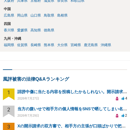
大阪府
兵庫県
京都府
滋賀県
奈良県
和歌山県
中国
広島県
岡山県
山口県
鳥取県
島根県
四国
香川県
愛媛県
高知県
徳島県
九州・沖縄
福岡県
佐賀県
長崎県
熊本県
大分県
宮崎県
鹿児島県
沖縄県
風評被害の法律Q&Aランキング
1
誹謗中傷に当たる内容を投稿したかもしれない。開示請求や民事刑事裁判に発展しうるのか教えて欲しい。
4
2026年7月27日
2
当方の腹いせで相手方の個人情報をSNSで晒してしまい名誉毀損させてしまったかもしれない
2
2026年7月29日
3
Xの開示請求の双方審で、相手方の主張が口頭ばかりで把握しきれません