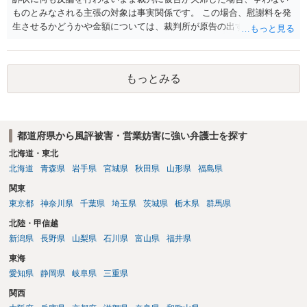
ものとみなされる主張の対象は事実関係です。 この場合、慰謝料を発
生させるかどうかや金額については、裁判所が原告の出す証拠に基づ
いて判断します。 このため、請求額の一部だけが認められたり、ある
いは判決の額が0円となることも、可能性としてはありえます。
もっとみる
都道府県から風評被害・営業妨害に強い弁護士を探す
北海道・東北
北海道
青森県
岩手県
宮城県
秋田県
山形県
福島県
関東
東京都
神奈川県
千葉県
埼玉県
茨城県
栃木県
群馬県
北陸・甲信越
新潟県
長野県
山梨県
石川県
富山県
福井県
東海
愛知県
静岡県
岐阜県
三重県
関西