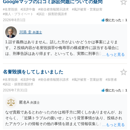
般論として抽象化されて回答に織り込まれる可能性が生じるにすぎま
Googleマップの口コミ訴訟問題についての疑問
せんので、その情報自体が、秘密情報に当たるとは思えませんし、名
#名誉毀損
#誹謗中傷
#発信者情報開示請求
#風評被害・営業妨害
誉棄損として、個人や会社に対する誹謗中傷の不特定多数への公開に
#個人・プライベート
#訴訟・損害賠償請求
当たるとも思われません。 もちろん、誰がその内容をｃｈａｔｇｐｔ
2026年8月1日
役にたった
1
に入力したかも第三者にしられることはないので、個人や会社の特定
をせずに書き込んだことで（おそらく特定して書き込んだとして
川添 圭
弁護士
も）、相談者さんが刑事民事の責任に問われることはないでしょう。
私見ながらご参考まで。
1.話す義務はありません。話した方がよいかどうかは事案によりま
す。 2.投稿内容が名誉毀損罪や侮辱罪の構成要件に該当する場合に
は、刑事告訴はあり得ます。といっても、実際に刑事告訴に動くかど
うかは事案によります。 3.これも事案によりますが、半年から1年程度
です。Googleは電話番号の開示請求もできることが多いので、少しで
も特定可能になるよう、複数ルートで開示請求が行われることが多い
名誉毀損をしてしまいました
です。さらにいえば、利用者からの口コミ投稿の場合、開示請求者は
#名誉毀損
#誹謗中傷
#発信者情報開示請求
#風評被害・営業妨害
#加害者
ある程度対象者を特定できている（ただし証拠による裏付けか必要な
#訴訟・損害賠償請求
ので発信者情報開示請求をする）というケースが比較的多いと思われ
2026年7月31日
役にたった
1
ます。
匿名A
弁護士
なぜ貴殿であるとわかったのかは相手方に聞くしかありませんが、お
そらく、「近隣トラブルの腹いせ」という背景事情があり、投稿され
たアカウントの情報その他の事情を踏まえて情報収集した結果、この
ような投稿をするのは貴殿しかいないと推測したもので、これに対し