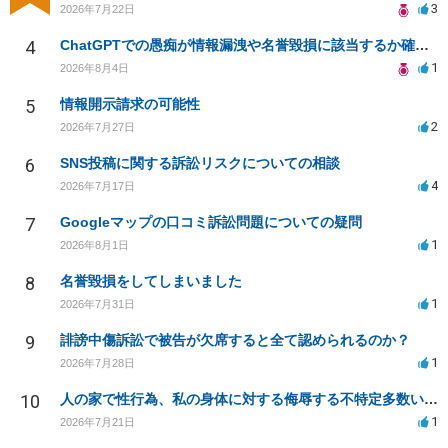
3
2026年7月22日
4
ChatGPTでの愚痴が情報漏洩や名誉毀損に該当するか確認したい
1
2026年8月4日
5
情報開示請求の可能性
2
2026年7月27日
6
SNS投稿に関する訴訟リスクについての相談
4
2026年7月17日
7
Googleマップの口コミ訴訟問題についての疑問
1
2026年8月1日
8
名誉毀損をしてしまいました
1
2026年7月31日
9
誹謗中傷訴訟で被告が欠席すると全て認められるのか？
1
2026年7月28日
10
人の家で性行為、私の身体に対する侮辱する不特定多数いる生配信での放送の発言について。
1
2026年7月21日