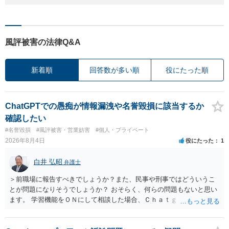
風評被害の法律Q&A
新着順
回答数が多い順
役にたった順
ChatGPTでの愚痴が情報漏洩や名誉毀損に該当するか
確認したい
#名誉毀損
#風評被害・営業妨害
#個人・プライベート
2026年8月4日
役にたった
1
白井 弘昭
弁護士
＞前職場に報告すべきでしょうか？また、民事や刑事ではどういうこ
とが問題になりそうでしょうか？ おそらく、何らの問題もないと思い
ます。 学習機能をＯＮにして相談した場合、Ｃｈａｔｇｐｔがｏｐｅ
ｎＡＩに相談内容を蓄積し、他の質問者への何らかの回答の際に参照
する可能性がありますが、個人名や会社名を特定していない限り、一