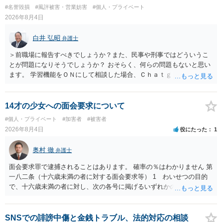
#名誉毀損
#風評被害・営業妨害
#個人・プライベート
2026年8月4日
白井 弘昭
弁護士
＞前職場に報告すべきでしょうか？また、民事や刑事ではどういうこ
とが問題になりそうでしょうか？ おそらく、何らの問題もないと思い
ます。 学習機能をＯＮにして相談した場合、Ｃｈａｔｇｐｔがｏｐｅ
ｎＡＩに相談内容を蓄積し、他の質問者への何らかの回答の際に参照
する可能性がありますが、個人名や会社名を特定していない限り、一
般論として抽象化されて回答に織り込まれる可能性が生じるにすぎま
14才の少女への面会要求について
せんので、その情報自体が、秘密情報に当たるとは思えませんし、名
#個人・プライベート
#加害者
#被害者
誉棄損として、個人や会社に対する誹謗中傷の不特定多数への公開に
2026年8月4日
役にたった
1
当たるとも思われません。 もちろん、誰がその内容をｃｈａｔｇｐｔ
に入力したかも第三者にしられることはないので、個人や会社の特定
奥村 徹
弁護士
をせずに書き込んだことで（おそらく特定して書き込んだとして
も）、相談者さんが刑事民事の責任に問われることはないでしょう。
面会要求罪で逮捕されることはあります。 確率の％はわかりません 第
私見ながらご参考まで。
一八二条（十六歳未満の者に対する面会要求等） 1 わいせつの目的
で、十六歳未満の者に対し、次の各号に掲げるいずれかの行為をした
者（当該十六歳未満の者が十三歳以上である場合については、その者
が生まれた日より五年以上前の日に生まれた者に限る。）は、一年以
下の拘禁刑又は五十万円以下の罰金に処する。 一 威迫し、偽計を用
SNSでの誹謗中傷と金銭トラブル、法的対応の相談