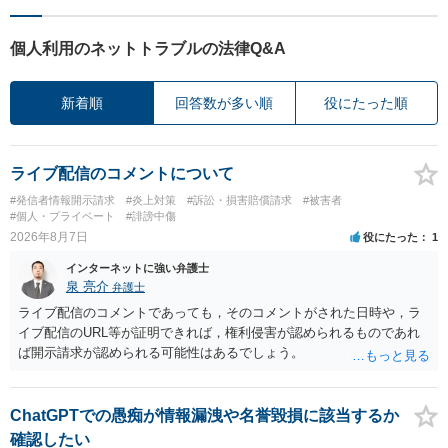
個人利用のネットトラブルの法律Q&A
新着順
回答数が多い順
役にたった順
ライブ配信のコメントについて
#発信者情報開示請求
#炎上対策
#訴訟・損害賠償請求
#被害者
#個人・プライベート
#誹謗中傷
2026年8月7日
役にたった
1
インターネットに強い弁護士
泉 亮介
弁護士
ライブ配信のコメントであっても，そのコメントがされた日時や，ラ
イブ配信のURL等が証明できれば，権利侵害が認められるものであれ
ば開示請求が認められる可能性はあるでしょう。
ChatGPTでの愚痴が情報漏洩や名誉毀損に該当するか
確認したい