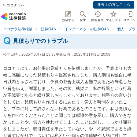
弁護士の方はこちら
ココナラへ
投稿する
探す
閲覧履歴
マイリスト
ログイン
ココナラ法律相談
法律Q&A
インターネットの法律Q&A
個人・プラ
見積もりでのトラブル
公開日時：
2025年8月7日 13:38
更新日時：
2025年11月3日 20:09
ココナラにて、お仕事の見積もりを依頼しましたが、予算よりも大
幅に高額になった見積もりを提案されました。購入期限も独自に半
日以内と示されており、予算の都合上購入困難であるため辞退した
い旨を伝え、謝罪しました。その後、執拗に、私の辞退という行為
が不誠実であると繰り返しおっしゃっております。相手方の言い分
としては、見積もりを作成するにあたり、労力と時間をさいたこ
と、プロに対して許されない行為であるとのことです。私は見積も
りを作ってくださったことに関しては感謝の意を示し、購入できな
かったことや、労力を使わせてしまったことに対し、しっかり謝罪
をしましたが、取引責任を果たしていない、や、不誠実であると繰
り返すばかりで、ついには私という個人の価値観や人格に対して