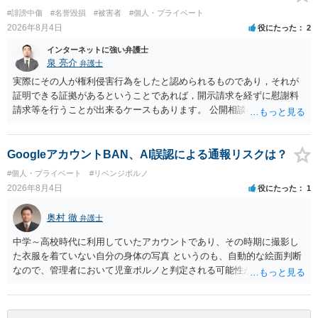
い又は誘惑して面会を要求すること。 二 拒まれたにもかかわらず、
#誹謗中傷
#名誉毀損
#被害者
#個人・プライベート
反復して面会を要求すること。 三 金銭その他の利益を供与し、又は
2026年8月4日
役にたった
2
その申込み若しくは約束をして面会を要求すること。 2前項の罪を犯
し、よってわいせつの目的で当該十六歳未満の者と面会をした者は、
インターネットに強い弁護士
二年以下の拘禁刑又は百万円以下の罰金に処する。
泉 亮介
弁護士
実際にその人が権利侵害行為をしたと認められるものであり，それが
証明できる証拠があるということであれば，開示請求を経ずに慰謝料
請求等を行うことが出来るケースもあります。 公開相談の場では回答
は難しいかと思われますので，お手持ちの証拠資料を持参の上弁護士
に個別に相談されると良いでしょう。
GoogleアカウントBAN、AI誤認による通報リスクは？
#個人・プライベート
#リベンジポルノ
2026年8月4日
役にたった
1
奥村 徹
弁護士
中学～高校時代に利用していたアカウントであり、その時期に撮影し
た衣服を着ていない自分の身体の写真 というのも、自動的な絵面判断
なので、管理者において児童ポルノと判定される可能性があります。
日本警察に連絡される可能性はあるでしょう。