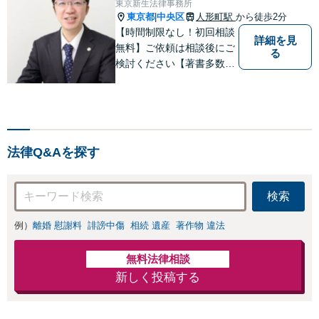
東京新生法律事務所
東京都
中央区
人形町駅
から徒歩2分
|
【時間制限なし！初回相談
詳細を見
無料】ご依頼は相談後にご
る
検討ください【著書多数】
【離婚の解決実績300件以
上】心のケアもしながら全
力でサポートします【相続
問題】複雑な遺産分割・相
続放棄・遺留分なども、基
法律Q&Aを探す
本からわかりやすくご説明
します【人形町駅2分】
検索
例）
離婚 慰謝料
誹謗中傷
相続 遺産
著作物 違法
無料法律相談
新しく投稿する