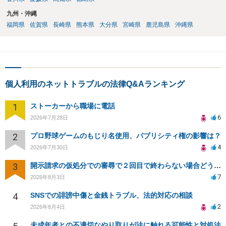
九州・沖縄
福岡県
佐賀県
長崎県
熊本県
大分県
宮崎県
鹿児島県
沖縄県
個人利用のネットトラブルの法律Q&Aランキング
1
ストーカーから職場に電話
6
2026年7月28日
2
プロ野球ゲームのもじり名使用、パブリシティ権の影響は？
4
2026年7月30日
3
開示請求の仮処分での審尋で２回目で終わらない場合どうしたらいいですか
7
2026年8月3日
4
SNSでの誹謗中傷と金銭トラブル、法的対応の相談
2
2026年8月4日
未成年者との不適切なやり取りが法に触れる可能性と対処法