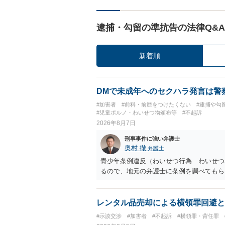
逮捕・勾留の準抗告の法律Q&A
新着順
DMで未成年へのセクハラ発言は警
#加害者
#前科・前歴をつけたくない
#逮捕や勾
#児童ポルノ・わいせつ物頒布等
#不起訴
2026年8月7日
刑事事件に強い弁護士
奥村 徹
弁護士
青少年条例違反（わいせつ行為 わいせつ
るので、地元の弁護士に条例を調べてもら
レンタル品売却による横領罪回避と
#示談交渉
#加害者
#不起訴
#横領罪・背任罪