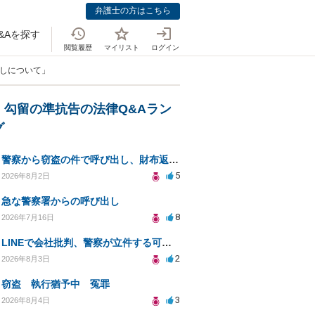
弁護士の方はこちら
&Aを探す
閲覧履歴
マイリスト
ログイン
出しについて」
・勾留の準抗告の法律Q&Aラン
グ
警察から窃盗の件で呼び出し、財布返却で自首すべきか？
5
2026年8月2日
急な警察署からの呼び出し
8
2026年7月16日
LINEで会社批判、警察が立件する可能性は？
2
2026年8月3日
窃盗 執行猶予中 冤罪
3
2026年8月4日