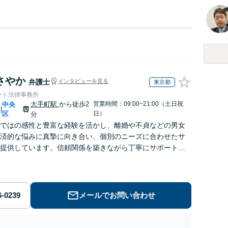
さやか
弁護士
インタビューを見る
東京都
ート法律事務所
大手町駅
から徒歩2
営業時間：09:00~21:00（土日祝
中央
|
区
日）
分
ではの感性と豊富な経験を活かし、離婚や不貞などの男女
済的な悩みに真摯に向き合い、個別のニーズに合わせたサ
提供しています。信頼関係を築きながら丁寧にサポートし
す。お気軽にご相談ください。【お子様連れ相談可】
メールでお問い合わせ