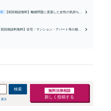
【初回相談無料】離婚問題に直面した女性の気持ちに
表有
寄り添いながら、将来の生活を見据えた解決案をご提
案します【年間相談件数1000件以上】蓄積したノウハ
ウと交渉術を武器に慰謝料、養育費、親権などの獲得
【初回相談料無料】住宅・マンション・アパート等の相続
を目指します【夜間・休日面談可】
にお困りの方も安心！遺産分割協議の代理交渉から名義変
更までフルサポート！【全国対応可】豊富な拠点と組織力
を活かし円満かつスピーディーに相続手続きをお手伝いし
ます【取扱い実績2000件以上】
検索
無料法律相談
新しく投稿する
 違法