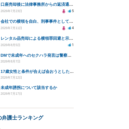
口座売却後に法律事務所からの返済通知、どう対処すべきか？
5
2026年7月23日
会社での横領を自白、刑事事件としての処罰の可能性は？
4
2026年7月11日
レンタル品売却による横領罪回避と示談交渉方法
1
2026年8月5日
DMで未成年へのセクハラ発言は警察に捕まる可能性はありますか
2026年8月7日
17歳女性と条件が合えば会おうとしたが実際には会わずSNS上でやりとりのみをした場合
2026年7月12日
未成年誘拐について該当するか
2026年7月17日
の弁護士ランキング