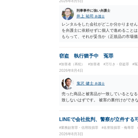
2026年8月5日
刑事事件に強い弁護士
井上 祐司
弁護士
レンタルをした会社がどこか分かりません
を弁護士に依頼せずに個人で進めることは
もらって、それが妥当か（正規品の市場価
もらえば足りるでしょう。
窃盗 執行猶予中 冤罪
#加害者（再犯）
#加害者
#万引き・窃盗罪
#
2026年8月4日
鬼沢 健士
弁護士
売った商品と被害品が一致しているとなる
致しないはずです。 被害の裏付けができ
LINEで会社批判、警察が立件する
#業務妨害罪・信用毀損罪
#名誉毀損罪・侮辱罪
2026年8月3日