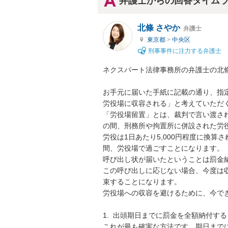
弁護士からの回答タイム
北條 さやか
弁護士
東京都
>
中央区
刑事事件に注力する弁護士
ネクスパート法律事務所の弁護士の北條
お手元に届いた手紙に記載の通り、指
労役場に収容される」と考えていただく
「労役場留置」とは、裁判で言い渡さ
の間、刑務所や拘置所に併設された労役
労役は1日あたり5,000円程度に換算
間、労役場で過ごすことになります。

呼び出し状が届いたということは罰金納
この呼び出しに応じない場合、今度は
束することになります。

労役場への収容を避けるために、今でき
1.  出頭期日までに罰金を全額納付する

これが最も確実な方法です。期日まで