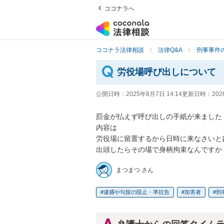
ココナラへ
ココナラ法律相談
法律Q&A
刑事事件の
労役場呼び出しについて
公開日時：
2025年8月7日 14:14
更新日時：
202
罰金が払えず呼び出しの手紙が来ました

内容は

労役場に留置するから日時に来なさいと書
出頭したらその場で身柄拘束なんですか
まつまつ さん
逮捕や勾留の阻止・準抗告
加害者
刑