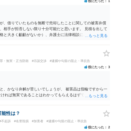
役にたった
1
が、借りていたものを無断で売却したことに関しての被害弁償
、相手が拒否しない限り十分可能だと思います。 見積を出して
格と大きく齟齬がないか）、弁護士に法律相談において助言を
冤罪・無実・正当防衛
#示談交渉
#逮捕や勾留の阻止・準抗告
役にたった
3
と、かなり弁解が苦しいでしょうが、 被害品は指輪ですから一
なければ無実であることはわかってもらえるはずです。
可能性は？
#不起訴
#名誉毀損
#加害者
#逮捕や勾留の阻止・準抗告
役にたった
2