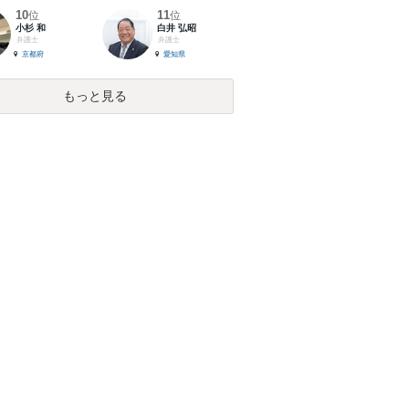
10
11
位
位
小杉 和
白井 弘昭
弁護士
弁護士
京都府
愛知県
もっと見る