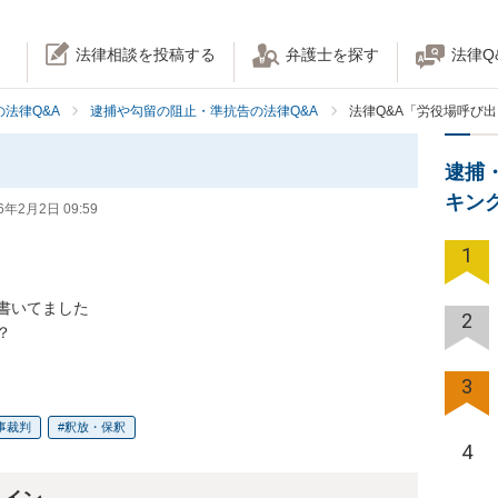
法律相談を投稿する
弁護士を探す
法律Q
法律Q&A
逮捕や勾留の阻止・準抗告の法律Q&A
法律Q&A「労役場呼び
逮捕
キン
6年2月2日 09:59
1
いてました

2
？
3
事裁判
釈放・保釈
4