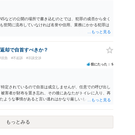
SNSなどの公開の場所で書き込むのとでは、犯罪の成否から全く
も世間に流布していなければ名誉や信用、業務にかかる犯罪は
返却で自首すべきか？
準抗告
#不起訴
#示談交渉
役にたった
5
て特定されているので自首は成立しませんが、任意での呼び出し
、被害者が財布を置き忘れ、その後にあなたがトイレに入り、再
たような事情があると言い逃れはかなり厳しいものと思いま
もっとみる