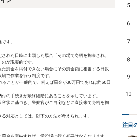
ライン
5
6
7
です。

定された日時に出頭した場合「その場で身柄を拘束され、
8
のが現実的です。

れた罰金を納付できない場合にその罰金額に相当する日数
場で作業を行う制度です。

9
されることが一般的で、例えば罰金が30万円であれば約60日
10
付の手続きが最終段階にあることを示しています。

収容状に基づき、警察官がご自宅などに直接来て身柄を拘
る対応としては、以下の方法が考えられます。

注目
に罰金を完納すれば、労役場に行く必要はなくなります。