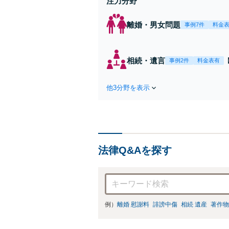
注力分野
離婚・男女問題
事例7件
料金
相続・遺言
事例2件
料金表有
他3分野を表示
法律Q&Aを探す
例）
離婚 慰謝料
誹謗中傷
相続 遺産
著作物