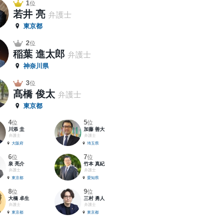
1
位
若井 亮
弁護士
東京都
2
位
稲葉 進太郎
弁護士
神奈川県
3
位
髙橋 俊太
弁護士
東京都
4
5
位
位
川添 圭
加藤 善大
弁護士
弁護士
大阪府
埼玉県
6
7
位
位
泉 亮介
竹本 真紀
弁護士
弁護士
東京都
愛知県
8
9
位
位
大橋 卓生
三村 勇人
弁護士
弁護士
東京都
東京都