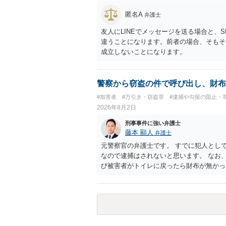
匿名A
弁護士
友人にLINEでメッセージを送る場合と、
違うことになります。前者の場合、そもそ
成立しないことになります。
警察から窃盗の件で呼び出し、財布
#加害者
#万引き・窃盗罪
#逮捕や勾留の阻止・
2026年8月2日
刑事事件に強い弁護士
藤本 顯人
弁護士
元警察官の弁護士です。 すでに犯人とし
なので逮捕はされないと思います。 なお
び被害者がトイレに戻ったら財布が無かっ
す。