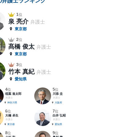
の弁護士ランキング
1
位
泉 亮介
弁護士
東京都
2
位
髙橋 俊太
弁護士
東京都
3
位
竹本 真紀
弁護士
愛知県
4
5
位
位
稲葉 進太郎
川添 圭
弁護士
弁護士
神奈川県
大阪府
6
7
位
位
大橋 卓生
白井 弘昭
弁護士
弁護士
東京都
愛知県
8
9
位
位