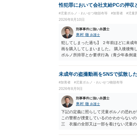
性犯罪において会社支給PCの押収
#児童ポルノ・わいせつ物頒布等
#加害者
#児童
2026年8月10日
刑事事件に強い弁護士
奥村 徹
弁護士
犯してしまった過ち】 ２年前ほどに未成年と思わ
画を購入してしまいました。 購入後後悔
ポルノ所持罪とか要求行為（青少年条例違反
不同意わいせつ罪（176条3項） 等が検
るでしょう。 一般論としては、 所持罪
て、警察相談に出向いておけば 会社PCま
未成年の盗撮動画をSNSで拡散し
になると、 自首したとしても、自宅等の
#加害者
#児童ポルノ・わいせつ物頒布等
2026年8月9日
刑事事件に強い弁護士
奥村 徹
弁護士
下記の定義に照らして児童ポルノの恐れが
この警察が捜査しているのかわからないの
三 衣服の全部又は一部を着けない児童の
周辺部、臀でん部又は胸部をいう。）が露
又は刺激するもの