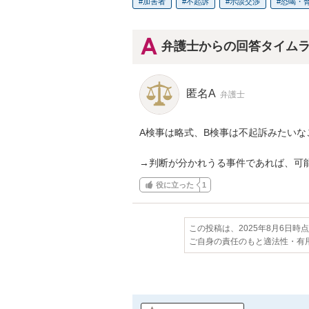
加害者
不起訴
示談交渉
恐喝・
弁護士からの回答タイム
匿名A
弁護士
A検事は略式、B検事は不起訴みたいな
→判断が分かれうる事件であれば、可
役に立った
1
この投稿は、2025年8月6日時
ご自身の責任のもと適法性・有