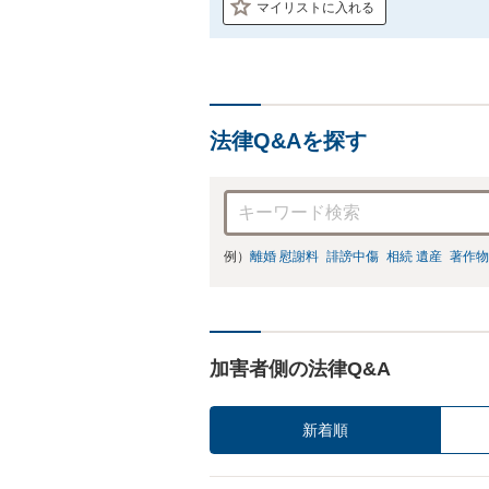
マイリストに入れる
法律Q&Aを探す
例）
離婚 慰謝料
誹謗中傷
相続 遺産
著作物
加害者側の法律Q&A
新着順