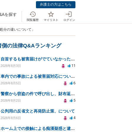
弁護士の方はこちら
&Aを探す
閲覧履歴
マイリスト
ログイン
式処分の違いについて」
者側の法律Q&Aランキング
自首するも被害届けがでていなかった場合
11
2026年8月3日
車内での事故による被害届対応についての相談
6
2026年8月5日
警察から窃盗の件で呼び出し、財布返却で自首すべきか？
5
2026年8月2日
公判用の反省文と再発防止策、について
4
2026年8月6日
ホーム上での接触による痴漢疑惑と逮捕の可能性について