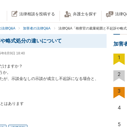
法律相談を投稿する
弁護士を探す
法律Q
法律Q&A
加害者の法律Q&A
法律Q&A「検察官の裁量範囲と不起訴や略
訴や略式処分の違いについて
加害
5年8月9日 18:40
1
けますか？

か。

2
たが、示談金なしの示談が成立し不起訴になる場合と、

3
ことはあります
4
5