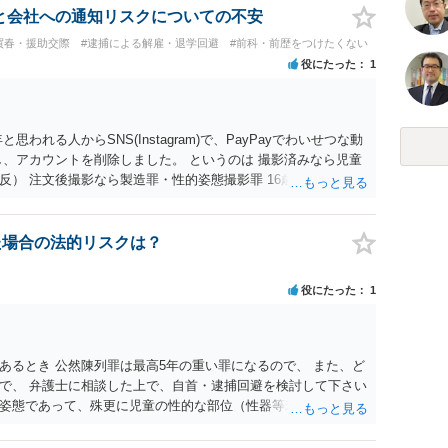
と会社への通知リスクについての不安
買春・援助交際
#逮捕による解雇・退学回避
#前科・前歴をつけたくない
役にたった
1
れる人からSNS(Instagram)で、PayPayでわいせつな動
し、アカウントを削除しました。 というのは 撮影済みなら児童
） 注文後撮影なら製造罪・性的姿態撮影罪 16歳未満だと、
討されます。 罪名によって、会社PCの押収の可能性も変わってく
だけであれば、 弁護士に相談した上で、実際に使った端末を持っ
では押収されないと思います。 不同意わいせつ罪（176条3項）
た場合の法的リスクは？
捜索差押等が行われる可能性があります
役にたった
1
あるとき 公然陳列罪は最高5年の重い罪になるので、 また、ど
で、 弁護士に相談した上で、自首・逮捕回避を検討して下さい
姿態であって、殊更に児童の性的な部位（性器等若しくはその
出され又は強調されているものであり、かつ、性欲を興奮させ