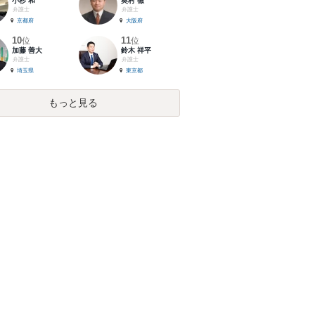
小杉 和
奥村 徹
弁護士
弁護士
京都府
大阪府
10
11
位
位
加藤 善大
鈴木 祥平
弁護士
弁護士
埼玉県
東京都
もっと見る