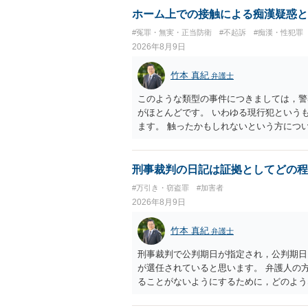
ホーム上での接触による痴漢疑惑と
#冤罪・無実・正当防衛
#不起訴
#痴漢・性犯罪
2026年8月9日
竹本 真紀
弁護士
このような類型の事件につきましては，警
がほとんどです。 いわゆる現行犯という
ます。 触ったかもしれないという方につ
断がされる（犯人性）が必要なのですが，
することができません。もちろん，常習性
すが，そのような方は，このような場所に
刑事裁判の日記は証拠としてどの程
よくわかるのですが，心配・不安を感じて
#万引き・窃盗罪
#加害者
性が特定されることはありません。したが
2026年8月9日
ら，相談者の場合は，大丈夫です。安心し
動き，女性への向かい方をみれば，酔って
竹本 真紀
弁護士
は，わかります。触る瞬間ではなくて，触
あれば，そのときだけふらついているわけ
刑事裁判で公判期日が指定され，公判期日
わけではありません。ですから，本件では
が選任されていると思います。 弁護人の
当たってしまった女性にも伝わっていたの
ることがないようにするために，どのよう
ので，防犯カメラの映像で決められること
す。そして，書いた内容は，被告人質問な
矛盾しないかだけの話です。 ②について