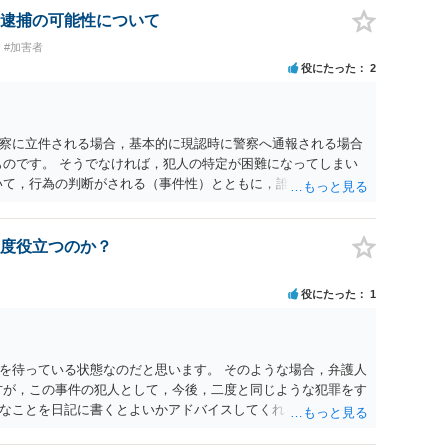
逮捕の可能性について
#加害者
役にたった
2
察に立件される場合，基本的に現認時に警察へ通報される場合
ものです。 そうでなければ，犯人の特定が困難になってしまい
いて，行為の判断がされる（事件性）とともに，誰の行為かの判
現認時に警察が臨場できる場合以外は，基本的に犯人性を特定
が顕著で，既に前科を有していて警察に把握されていれば別で
質問を掲げてくることはありません。心配・不安になることは
度役立つのか？
いる方は，警察に把握されていることがありませんので，犯人
って，自分が犯人であるとされることはないのです。ですか
役にたった
1
てください。それでは，①～③に答えます。 ①について 腕の
いて偶然の出来事か，意図的に偶然を装うように触ったのか
るまでの状況の方が重要です。酔っていてふらついていたので
ではありません。腕の振り方も，そのときだけ偶然大きくなる
を待っている状態なのだと思います。 そのような場合，弁護人
，意図的だと疑われることはないと思います。その雰囲気は，
方が，この事件の犯人として，今後，二度と同じような犯罪をす
でしょう。ですから大丈夫です。なお，故意は，主観面の話な
なことを日記に書くとよいかアドバイスしてくれると思いま
はありません。本人の話（故意を否認する話）が実際の状況と
どで活用されることになると思います。 裁判のためだけに記録
 犯人性が特定できませんから，逮捕や呼出の可能性はないと思