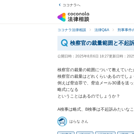
ココナラへ
ココナラ法律相談
法律Q&A
刑事事件の
検察官の裁量範囲と不起
公開日時：
2025年8月6日 18:27
更新日時：
202
検察官の裁量の範囲について教えていただ
検察官の裁量はどれくらいあるのでしょう
例えば脅迫罪で、脅迫メール30通を送っ
略式になる

ということはあるのでしょうか？

A検事は略式、B検事は不起訴みたいな
はらな さん