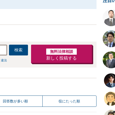
注目
検索
無料法律相談
新しく投稿する
 違法
回答数が多い順
役にたった順