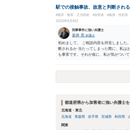
するわけではないかもしれませんが，「裁
います。 ③について ②がないので，③
るのであれば，本件について証拠も見て内
駅での接触事故、故意と判断される
す。 というわけで，本件は大丈夫ですか
せて進めるのが，裁判の観点では一番効果
#冤罪・無実・正当防衛
#加害者
#痴漢・性犯罪
てくださいね。それが一番大事です。
能力に影響する話ではなく情状に関しての
2026年8月8日
刑事事件に強い弁護士
若井 亮
弁護士
初めまして。 ご相談内容を拝見しました
断されるか 当たってしまった際に、私は
も事実です。それが仮に、私が気がついて
のでしょうか？ お伺いする限り、故意が
の可能性 この行為により、痴漢やその他
でしょうか？ 誤って当たってしまっただ
らすると、この後に呼び出される可能性は
ほどの期間逮捕呼び出しの可能性があると
低いと思います。 連絡が来ることはない
都道府県から加害者に強い弁護士を
北海道・東北
北海道
青森県
岩手県
宮城県
秋田県
関東