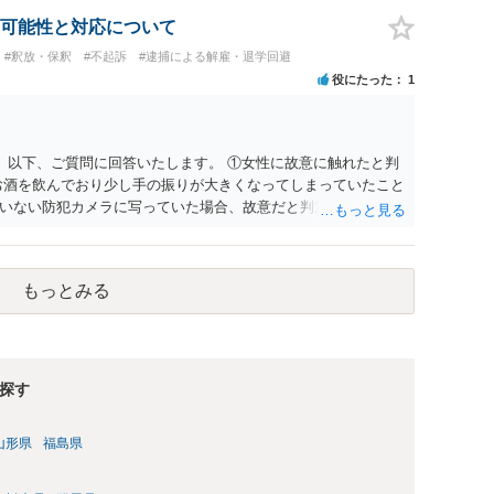
判において証拠として利用できる可能性があれば」と考えてい
はそもそもないことが前提なので，期間も考えなくて大丈夫で
容を把握している，弁護人の方と相談して書く内容を打ち合わ
可能性と対応について
ら，今後，同じような不安に襲われることがないように気をつけ
的だと思います。 適応障害で窃盗罪ということであれば，責任
#釈放・保釈
#不起訴
#逮捕による解雇・退学回避
話になると思いますので，弁護人の方と相談してみましょう。
役にたった
1
。 以下、ご質問に回答いたします。 ①女性に故意に触れたと判
お酒を飲んでおり少し手の振りが大きくなってしまっていたこと
いない防犯カメラに写っていた場合、故意だと判定されやすい
あると判断されることは無いかと思います。 ②逮捕、呼び出し
の犯罪を犯したとして、逮捕、呼び出しされる可能性はどれほど
けであり、さらにその場で女性等のアクションが無かったことか
もっとみる
極めて低いと思います。 ③逮捕呼び出しまでの期間 大体どれ
考えれば良いのでしょうか？ 逮捕や呼び出しの可能性は極めて
でしょう。
探す
山形県
福島県