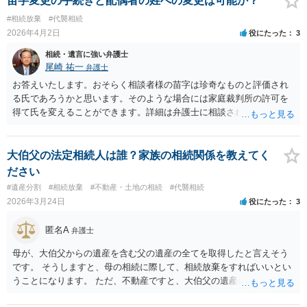
苗字変更の手続きと配偶者の姓への変更は可能か？
登記をすれば足りますが、仮に家を処分するのであればお父様の１/４
#相続放棄
#代襲相続
に関して相続財産清算人を選任してその清算人含めて処分の手続きを
2026年4月2日
役にたった
3
する必要があります。
相続・遺言に強い弁護士
尾崎 祐一
弁護士
お答えいたします。おそらく相談者様の苗字は珍奇なものと評価され
る氏であろうかと思います。そのような場合には家庭裁判所の許可を
得て氏を変えることができます。詳細は弁護士に相談されるのが宜し
いかと思います。
大伯父の法定相続人は誰？家族の相続関係を教えてく
ださい
#遺産分割
#相続放棄
#不動産・土地の相続
#代襲相続
2026年3月24日
役にたった
3
匿名A
弁護士
母が、大伯父からの遺産を含む父の遺産の全てを取得したと言えそう
です。 そうしますと、母の相続に際して、相続放棄をすればいいとい
うことになります。 ただ、不動産ですと、大伯父の遺産の名義がまだ
母に移転してない状況ですので、 面倒なことはあるかもしれません。