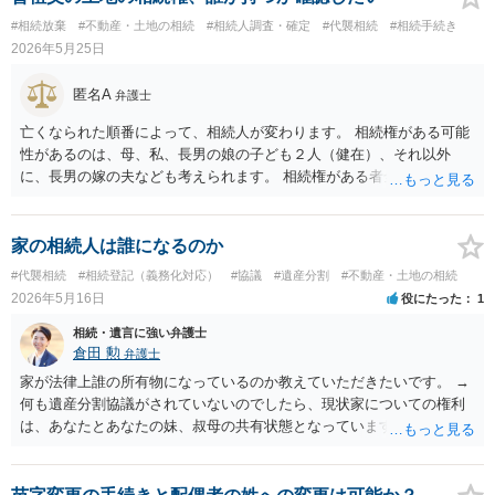
債権の存在を示す証拠資料などが必要になります。裁判所ウェブサイ
#相続放棄
#不動産・土地の相続
#相続人調査・確定
#代襲相続
#相続手続き
トで案内されていることが多いので、管轄裁判所のホームページを確
2026年5月25日
認してみてください。
匿名A
弁護士
亡くなられた順番によって、相続人が変わります。 相続権がある可能
性があるのは、母、私、長男の娘の子ども２人（健在）、それ以外
に、長男の嫁の夫なども考えられます。 相続権がある者全員で、遺産
分割協議をして、相続をする者を決めます。
家の相続人は誰になるのか
#代襲相続
#相続登記（義務化対応）
#協議
#遺産分割
#不動産・土地の相続
2026年5月16日
役にたった
1
相続・遺言に強い弁護士
倉田 勲
弁護士
家が法律上誰の所有物になっているのか教えていただきたいです。 →
何も遺産分割協議がされていないのでしたら、現状家についての権利
は、あなたとあなたの妹、叔母の共有状態となっています。 相続割合
としてはあなた：妹：叔母＝１/８：1/８：１/２となり、残りのお父様
が祖父から相続した１/４は相続人全員が相続放棄したため相続人不在
の状態です。 そのため相続持ち分の登記のみであれば上記の割合での