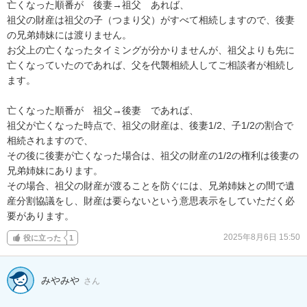
亡くなった順番が　後妻→祖父　あれば、

祖父の財産は祖父の子（つまり父）がすべて相続しますので、後妻
の兄弟姉妹には渡りません。

お父上の亡くなったタイミングが分かりませんが、祖父よりも先に
亡くなっていたのであれば、父を代襲相続人してご相談者が相続し
ます。

亡くなった順番が　祖父→後妻　であれば、

祖父が亡くなった時点で、祖父の財産は、後妻1/2、子1/2の割合で
相続されますので、

その後に後妻が亡くなった場合は、祖父の財産の1/2の権利は後妻の
兄弟姉妹にあります。

その場合、祖父の財産が渡ることを防ぐには、兄弟姉妹との間で遺
産分割協議をし、財産は要らないという意思表示をしていただく必
要があります。
2025年8月6日 15:50
役に立った
1
みやみや
さん