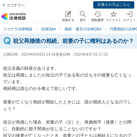
弁護士の方はこちら
ココナラへ
投稿する
探す
閲覧履歴
マイリスト
ログイン
ココナラ法律相談
法律Q&A
相続・遺言の法律Q&A
代襲相続の法律Q
祖父再婚後の相続、前妻の子に権利はあるのか？
公開日時：
2025年8月6日 14:16
更新日時：
2025年8月7日 17:21
祖父名義の財産があります。

祖父は再婚しましたが祖父の子である私の父もその後妻も亡くなっ
ています。

相続権は誰なのかを教えて欲しいです。

後妻が亡くなり相続が開始したときには、誰が相続人となるのでし
ょう？

祖父が再婚した場合、前妻の子（父）と、再婚相手（後妻）との間
に、自動的に親子関係が生じることないのですか？

祖父の後妻が亡くなったとき、前妻との子たちは相続人になるので