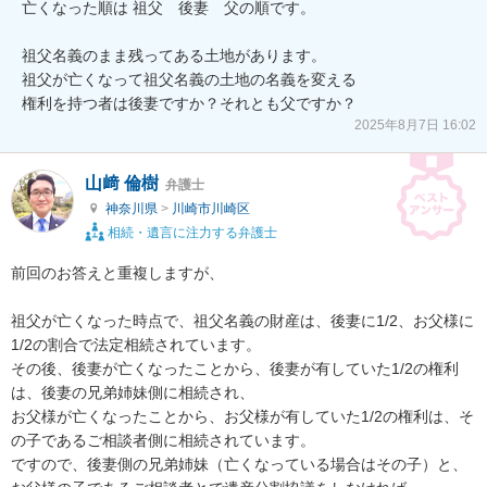
亡くなった順は 祖父　後妻　父の順です。

祖父名義のまま残ってある土地があります。

祖父が亡くなって祖父名義の土地の名義を変える

2025年8月7日 16:02
山﨑 倫樹
弁護士
神奈川県
>
川崎市川崎区
相続・遺言に注力する弁護士
前回のお答えと重複しますが、

祖父が亡くなった時点で、祖父名義の財産は、後妻に1/2、お父様に
1/2の割合で法定相続されています。

その後、後妻が亡くなったことから、後妻が有していた1/2の権利
は、後妻の兄弟姉妹側に相続され、

お父様が亡くなったことから、お父様が有していた1/2の権利は、そ
の子であるご相談者側に相続されています。

ですので、後妻側の兄弟姉妹（亡くなっている場合はその子）と、