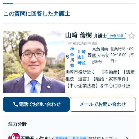
この質問に回答した弁護士
山﨑 倫樹
弁護士
神奈川県
川村篤志法律事務所
神
京急川崎
営業時間：09:
川崎
奈
30~18:00（平
駅
から徒
市川
|
川
日）
歩6分
崎区
県
川崎市役所近く 【不動産】【遺産
相続・遺言】【離婚・家事事件】
【中小企業法務】を中心に取り扱っ
ています。分かりやすい説明を心が
けています。ぜひご相談ください
電話でお問い合わせ
メールでお問い合わせ
注力分野
不動産・住まい
賃貸借トラブル、
事例9件
料金表有