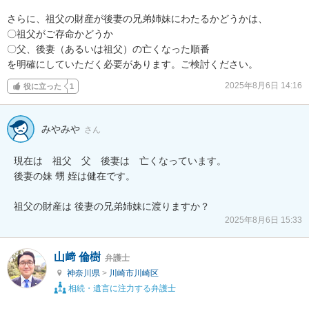
さらに、祖父の財産が後妻の兄弟姉妹にわたるかどうかは、

〇祖父がご存命かどうか

〇父、後妻（あるいは祖父）の亡くなった順番

を明確にしていただく必要があります。ご検討ください。
2025年8月6日 14:16
役に立った
1
みやみや
さん
現在は　祖父　父　後妻は　亡くなっています。

後妻の妹 甥 姪は健在です。

祖父の財産は 後妻の兄弟姉妹に渡りますか？
2025年8月6日 15:33
山﨑 倫樹
弁護士
神奈川県
>
川崎市川崎区
相続・遺言に注力する弁護士