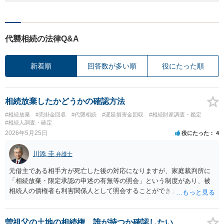
代襲相続の法律Q&A
新着順
回答数が多い順
役にたった順
相続放棄したかどうかの確認方法
#相続放棄
#売掛金回収
#代襲相続
#遅延損害金回収
#相続財産調査・鑑定
#相続人調査・確定
2026年5月25日
役にたった
4
川添 圭
弁護士
元借主である相手方が死亡した後の対応になりますが、家庭裁判所に
「相続放棄・限定承認の申述の有無等の照会」という制度があり、被
相続人の債権者も利害関係人として照会することができます。照会を
行うべき家庭裁判所は、相続放棄の申述の管轄裁判所と同じ（原則と
して被相続人の最後の住所地を管轄する家庭裁判所）となります。照
会申請者の本人確認資料のほか、被相続人の相続関係の戸籍謄本類や
曽祖父の土地の相続権、誰が持つか確認したい