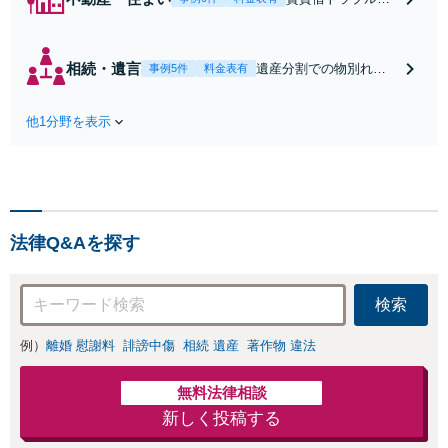
借地権買取交渉な
ど、ご相談くださ
い。丁寧に事情を
相続・遺言
遺産分割での物別れ、
事例5件
料金表有
お聞きして解決の
遺留分請求、遺言の作
お手伝いをいたし
成のこと、ぜひご相談
ます。
他1分野を表示
ください。
法律Q&Aを探す
検索
例）
離婚 慰謝料
誹謗中傷
相続 遺産
著作物 違法
無料法律相談
新しく投稿する