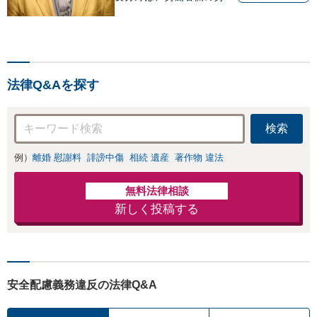
事件、企業法務（顧問先約
４０社）、破産・再生・任
意整理です。相談件数、訴
訟案件、交渉案件を数多く
担当しています。依頼人さ
法律Q&Aを探す
まにとって、最大限の効用
を得られるように頑張って
います。
検索
例）
離婚 慰謝料
誹謗中傷
相続 遺産
著作物 違法
無料法律相談
新しく投稿する
安全配慮義務違反の法律Q&A