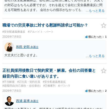
会社の安全配慮義務は、会社側には相当に厳しく見られます。 労災で
の対応はもちろん必要ですが、それを超えて会社に安全義務違反に問
える可能性もあります。 会社からの指示がなかっても、逆に危険な作
業の場合は会社側が危険を告げて注意を促していないとか、定期的な
実地指導をしていないことが問題になった事例もあります。ですの
で、指示が無ければ免責されるわけではありません。責任追及の交渉
職場での労災事故に対する慰謝料請求は可能か？
となるでしょう。
#安全配慮義務違反
#アルバイト・パート
2026年7月8日
役にたった
1
和田 史郎
弁護士
大丈夫だと思いますよ。
正社員採用後数日で契約変更・解雇。会社の回答書と
録音内容に食い違いがあります。
#不当解雇
#正社員・契約社員
#安全配慮義務違反
#退職理由(自己都合・会社都合)
#労働審判
#パワハラ
2026年7月6日
役にたった
2
西浦 嘉博
弁護士