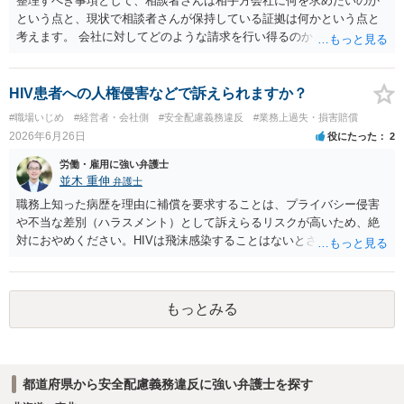
整理すべき事項として、相談者さんは相手方会社に何を求めたいのか
という点と、現状で相談者さんが保持している証拠は何かという点と
考えます。 会社に対してどのような請求を行い得るのか、また、どう
いった証拠を確保できているのかを精査・検討する為、最寄りの法律
事務所での相談を検討いただければと思われます。 上記、ご参考くだ
さい。
HIV患者への人権侵害などで訴えられますか？
#職場いじめ
#経営者・会社側
#安全配慮義務違反
#業務上過失・損害賠償
2026年6月26日
役にたった
2
労働・雇用に強い弁護士
並木 重伸
弁護士
職務上知った病歴を理由に補償を要求することは、プライバシー侵害
や不当な差別（ハラスメント）として訴えらるリスクが高いため、絶
対におやめください。HIVは飛沫感染することはないとされています。
どうしても気になる場合は、病名等は一切出さず、咳が多いことなど
について、一般的な衛生問題として会社に相談されることをお勧めし
ます。
もっとみる
都道府県から安全配慮義務違反に強い弁護士を探す