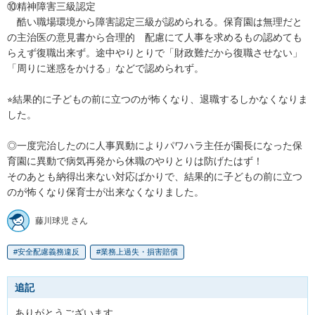
⑩精神障害三級認定

　酷い職場環境から障害認定三級が認められる。保育園は無理だと
の主治医の意見書から合理的　配慮にて人事を求めるもの認めても
らえず復職出来ず。途中やりとりで「財政難だから復職させない」
「周りに迷惑をかける」などで認められず。

⭐︎結果的に子どもの前に立つのが怖くなり、退職するしかなくなりま
した。

◎一度完治したのに人事異動によりパワハラ主任が園長になった保
育園に異動で病気再発から休職のやりとりは防げたはず！

そのあとも納得出来ない対応ばかりで、結果的に子どもの前に立つ
のが怖くなり保育士が出来なくなりました。
藤川球児 さん
安全配慮義務違反
業務上過失・損害賠償
追記
ありがとうございます
