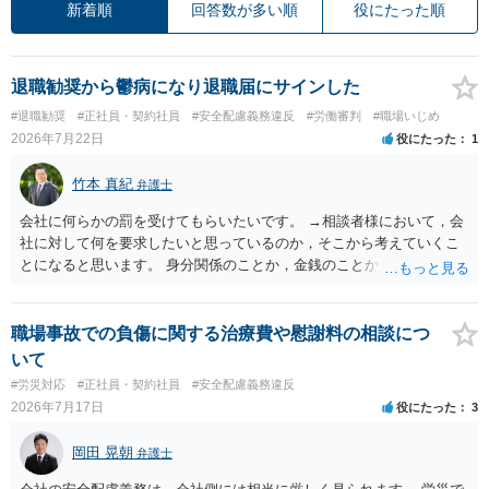
新着順
回答数が多い順
役にたった順
退職勧奨から鬱病になり退職届にサインした
#退職勧奨
#正社員・契約社員
#安全配慮義務違反
#労働審判
#職場いじめ
2026年7月22日
役にたった
1
竹本 真紀
弁護士
会社に何らかの罰を受けてもらいたいです。 →相談者様において，会
社に対して何を要求したいと思っているのか，そこから考えていくこ
とになると思います。 身分関係のことか，金銭のことか，会社自体に
対するものか… その点もまだ判然とされていない，どうしてらよいか
わからない，そういう状態なのであれば，その点を検討していくこと
から始めるのがよいと思います。
職場事故での負傷に関する治療費や慰謝料の相談につ
いて
#労災対応
#正社員・契約社員
#安全配慮義務違反
2026年7月17日
役にたった
3
岡田 晃朝
弁護士