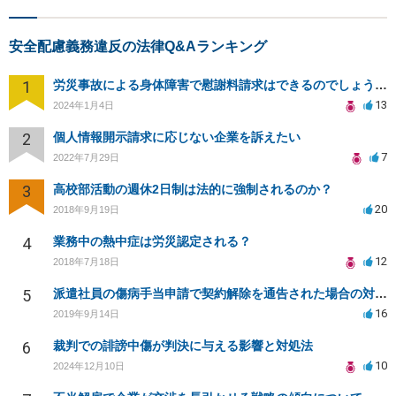
安全配慮義務違反の法律Q&Aランキング
1
労災事故による身体障害で慰謝料請求はできるのでしょうか？
13
2024年1月4日
2
個人情報開示請求に応じない企業を訴えたい
7
2022年7月29日
3
高校部活動の週休2日制は法的に強制されるのか？
20
2018年9月19日
4
業務中の熱中症は労災認定される？
12
2018年7月18日
5
派遣社員の傷病手当申請で契約解除を通告された場合の対応策
16
2019年9月14日
6
裁判での誹謗中傷が判決に与える影響と対処法
10
2024年12月10日