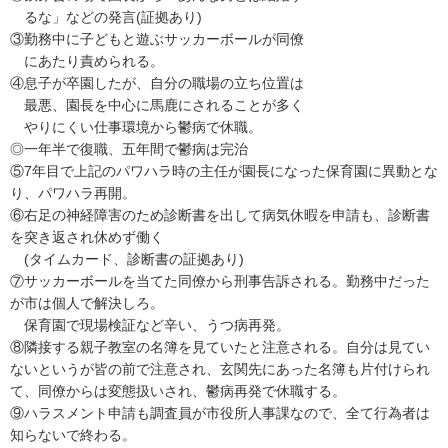
　るな」などの発言(証拠あり)

③勤務中に子どもと遊ぶサッカーボールが同僚

　にあたり責められる。

④息子が卒園したが、自分の職場の立ち位置は

　最悪、園長を中心に馬鹿にされることが多く

　やりにくい仕事環境から鬱病で休職。

◎一年半で復職、五年間で鬱病は完治

⑤7年目で上記のパワハラ時の主任が園長になった保育園に異動とな
り、パワハラ再開。

⑥右足の神経障害のため診断書を出して病気休暇を申請も、診断書
を突き返され休めず働く

　(タイムカード、診断書の証拠あり)

⑦サッカーボールを当てた同僚から刑事告訴される。勤務中だった
が市は個人で解決しろ。

　保育園で現場検証など辛い、うつ病再発。

⑧隣接する親子教室の名簿を見ていたと注意される。自分は見てい
ないというが皆の前で注意され、玄関先にあった名簿も片付けられ
て、同僚からは変態扱いされ、鬱病再発で休職する。

⑨ハラスメント申請も調査員が市役所人事課なので、全て行為者は
知らないで終わる。
