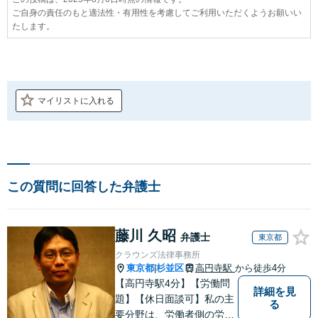
ご自身の責任のもと適法性・有用性を考慮してご利用いただくようお願いい
たします。
マイリストに入れる
この質問に回答した弁護士
藤川 久昭
弁護士
東京都
クラウンズ法律事務所
東京都
杉並区
高円寺駅
から徒歩4分
|
【高円寺駅4分】【労働問
詳細を見
題】【休日面談可】私の主
る
要分野は、労働者側の労働