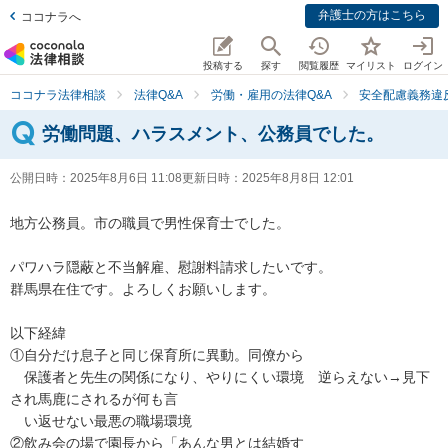
弁護士の方はこちら
ココナラへ
投稿する
探す
閲覧履歴
マイリスト
ログイン
ココナラ法律相談
法律Q&A
労働・雇用の法律Q&A
安全配慮義務違
労働問題、ハラスメント、公務員でした。
公開日時：
2025年8月6日 11:08
更新日時：
2025年8月8日 12:01
地方公務員。市の職員で男性保育士でした。

パワハラ隠蔽と不当解雇、慰謝料請求したいです。

群馬県在住です。よろしくお願いします。

以下経緯

①自分だけ息子と同じ保育所に異動。同僚から

　保護者と先生の関係になり、やりにくい環境　逆らえない→見下
され馬鹿にされるが何も言

　い返せない最悪の職場環境

②飲み会の場で園長から「あんな男とは結婚す
