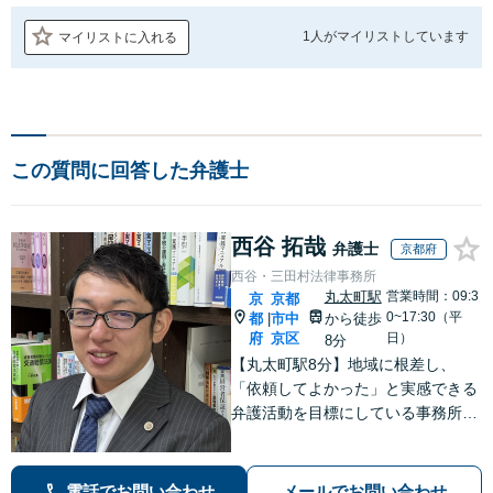
1人が
マイリストしています
マイリストに入れる
この質問に回答した弁護士
西谷 拓哉
弁護士
京都府
西谷・三田村法律事務所
丸太町駅
営業時間：09:3
京
京都
0~17:30（平
都
市中
から徒歩
|
府
京区
日）
8分
【丸太町駅8分】地域に根差し、
「依頼してよかった」と実感できる
弁護活動を目標にしている事務所で
す【不動産・住まい】宅地建物取引
士の試験に合格、不動産分野の取扱
実績あり【相続・遺言】相談者さま
電話でお問い合わせ
メールでお問い合わせ