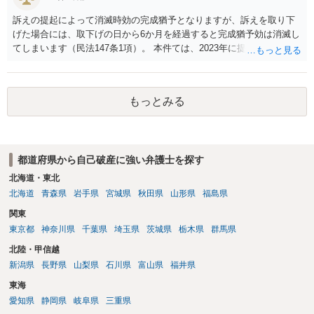
訴えの提起によって消滅時効の完成猶予となりますが、訴えを取り下
げた場合には、取下げの日から6か月を経過すると完成猶予効は消滅し
てしまいます（民法147条1項）。 本件ては、2023年に提訴された債権
者については時効の更新はなされておらず、2026年5月に提訴された債
権者については取下げ日から6か月以内に再提訴しなければやはり時効
は更新しないことになります。ただし、消滅時効の起算点は、不払い
もっとみる
日ではなく期限の利益喪失日（通常は所定の分割の支払期日から1～2
か月程度経過しても支払いがなければ一括返済可能という契約になっ
ている）ですので、時効期間の経過が2027年1月であるとは限りません
（3月や4月といった可能性がある）。
都道府県から自己破産に強い弁護士を探す
北海道・東北
北海道
青森県
岩手県
宮城県
秋田県
山形県
福島県
関東
東京都
神奈川県
千葉県
埼玉県
茨城県
栃木県
群馬県
北陸・甲信越
新潟県
長野県
山梨県
石川県
富山県
福井県
東海
愛知県
静岡県
岐阜県
三重県