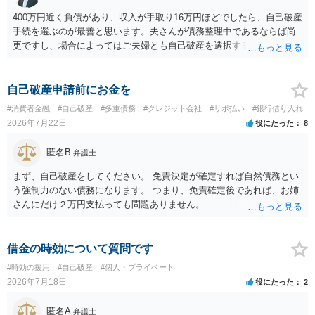
400万円近く負債があり、収入が手取り16万円ほどでしたら、自己破産
手続を選ぶのが最善と思います。夫さんが債務整理中であるならば尚
更ですし、場合によってはご夫婦とも自己破産を選択する方法もある
と思います。
自己破産申請前にお金を
#消費者金融
#自己破産
#多重債務
#クレジット会社
#リボ払い
#銀行借り入れ
2026年7月22日
役にたった
8
匿名B
弁護士
まず、自己破産をしてください。 免責決定が確定すれば自然債務とい
う強制力のない債務になります。 つまり、免責確定後であれば、お姉
さんにだけ２万円支払っても問題ありません。
借金の時効について質問です
#時効の援用
#自己破産
#個人・プライベート
2026年7月18日
役にたった
2
匿名A
弁護士