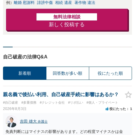
例）
離婚 慰謝料
誹謗中傷
相続 遺産
著作物 違法
無料法律相談
新しく投稿する
自己破産の法律Q&A
新着順
回答数が多い順
役にたった順
親名義で後払い利用、自己破産手続に影響はあるか？
#自己破産
#多重債務
#クレジット会社
#リボ払い
#個人・プライベート
2026年8月3日
役にたった
1
吉田 雄大
弁護士
免責判断にはマイナスの影響があります。どの程度マイナスかは金