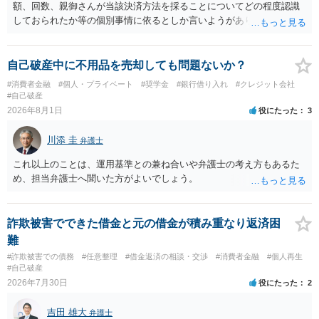
額、回数、親御さんが当該決済方法を採ることについてどの程度認識
しておられたか等の個別事情に依るとしか言いようがありません。 と
もあれ、依頼しておられる弁護士さんに直ちに具体的状況をお伝えに
なって相談し、善後策を考えることをお勧めします。
自己破産中に不用品を売却しても問題ないか？
#消費者金融
#個人・プライベート
#奨学金
#銀行借り入れ
#クレジット会社
#自己破産
2026年8月1日
役にたった
3
川添 圭
弁護士
これ以上のことは、運用基準との兼ね合いや弁護士の考え方もあるた
め、担当弁護士へ聞いた方がよいでしょう。
詐欺被害でできた借金と元の借金が積み重なり返済困
難
#詐欺被害での債務
#任意整理
#借金返済の相談・交渉
#消費者金融
#個人再生
#自己破産
2026年7月30日
役にたった
2
吉田 雄大
弁護士