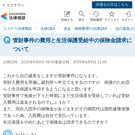
弁護士の方はこちら
ココナラへ
投稿する
探す
閲覧履歴
マイリスト
ログイン
ココナラ法律相談
法律Q&A
借金・債務整理の法律Q&A
自己破産の
管財事件の費用と生活保護受給中の保険金請求に
ついて
公開日時：
2025年8月6日 09:45
更新日時：
2025年8月9日 12:40
これから自己破産をしますが管財事件になります。

管財人費用を準備し裁判所へ申立てをするのですが、術後のため恐
らく生活保護を申請するようになると思います。

管財事件で免責が下りた時期にまだ生活保護を受給していれば管財
人費用は返金されるのでしょうか？

また、現在入院中の保険金がありますがその病院代は国民健康保険
であった為、入院費は自分で支払っています。

生活保護をやめたあとで保険金は請求できるのですか？
おひたし さん