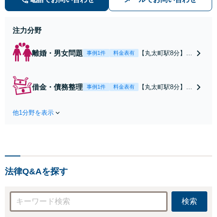
に寄り添い、円滑な相続を目指しま
す
注力分野
離婚・男女問題
【丸太町駅8分】調
事例1件
料金表有
停や条件交渉を有
利に進めるには、
法的な根拠に基づ
借金・債務整理
【丸太町駅8分】
事例1件
料金表有
く冷静な主張が重
【弁護士歴10年】
要です。財産分与
自己破産、任意整
／養育費など【弁
他1分野を表示
理、個人整理、時
護士歴10年】離婚
効の援用など。浪
後の生活を見据え
費・事業の失敗に
てアドバイスしま
よる借金も、相談
すので、お気軽に
者さまのご要望を
ご相談ください
踏まえ、解決策を
【初回相談３０分
法律Q&Aを探す
提示します【破産
無料】【電話相談
管財人就任経験
可】
有】【初回相談30
検索
分無料】