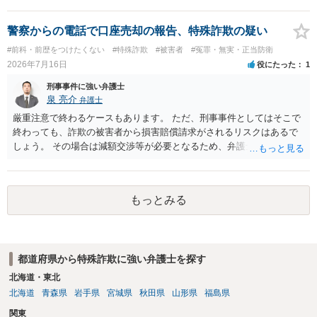
警察からの電話で口座売却の報告、特殊詐欺の疑い
#前科・前歴をつけたくない
#特殊詐欺
#被害者
#冤罪・無実・正当防衛
2026年7月16日
役にたった
1
刑事事件に強い弁護士
泉 亮介
弁護士
厳重注意で終わるケースもあります。 ただ、刑事事件としてはそこで
終わっても、詐欺の被害者から損害賠償請求がされるリスクはあるで
しょう。 その場合は減額交渉等が必要となるため、弁護士を立てるか
ご自身で対応をされる必要が出てくるでしょう。
もっとみる
都道府県から特殊詐欺に強い弁護士を探す
北海道・東北
北海道
青森県
岩手県
宮城県
秋田県
山形県
福島県
関東