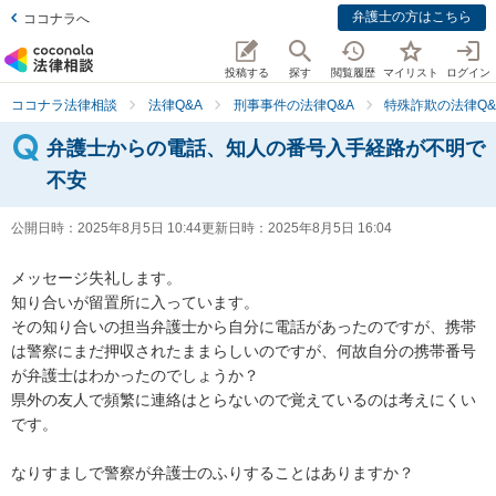
弁護士の方はこちら
ココナラへ
投稿する
探す
閲覧履歴
マイリスト
ログイン
ココナラ法律相談
法律Q&A
刑事事件の法律Q&A
特殊詐欺の法律Q&
弁護士からの電話、知人の番号入手経路が不明で
不安
公開日時：
2025年8月5日 10:44
更新日時：
2025年8月5日 16:04
メッセージ失礼します。

知り合いが留置所に入っています。

その知り合いの担当弁護士から自分に電話があったのですが、携帯
は警察にまだ押収されたままらしいのですが、何故自分の携帯番号
が弁護士はわかったのでしょうか？

県外の友人で頻繁に連絡はとらないので覚えているのは考えにくい
です。

なりすましで警察が弁護士のふりすることはありますか？
