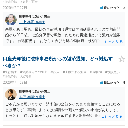
#特殊詐欺
#接見・面会
2026年7月27日
役にたった
2
刑事事件に強い弁護士
井上 祐司
弁護士
余罪がある場合、最初の勾留満期（通常は勾留延長されるので勾留開
始から20日後）に処分保留で釈放、ただちに再逮捕という流れが通常
です。 再逮捕後は、おそらく再び再度の勾留時に検察官が接見禁止を
請求し、そのまま接見禁止決定となる流れです。
口座売却後に法律事務所からの返済通知、どう対処す
べきか？
#執行猶予
#逮捕や勾留の阻止・準抗告
#逮捕による解雇・退学回避
#示談交渉
#特殊詐欺
#加害者
2026年7月23日
役にたった
5
刑事事件に強い弁護士
本庄 卓磨
弁護士
ご不安かと思いますが、請求額の全額をそのまま負担することになる
とは限らず、事情によっては減額や分割での解決の余地があります。
もっとも、何も対応をしないまま放置すると訴訟等に発展してしまう
可能性がありますので、お早めに弁護士にご相談されることをおすす
めします。