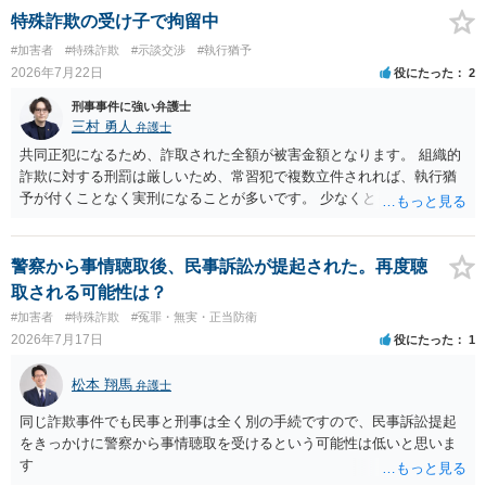
特殊詐欺の受け子で拘留中
#加害者
#特殊詐欺
#示談交渉
#執行猶予
2026年7月22日
役にたった
2
刑事事件に強い弁護士
三村 勇人
弁護士
共同正犯になるため、詐取された全額が被害金額となります。 組織的
詐欺に対する刑罰は厳しいため、常習犯で複数立件されれば、執行猶
予が付くことなく実刑になることが多いです。 少なくとも、執行猶予
を狙うのであれば、被害弁済を行うことがマストになるかと思いま
す。 弁護士を介して共犯者数人で被害弁済を行うこともあります。 保
釈申請については、共犯なので、全て公判請求されるまで難しいです
警察から事情聴取後、民事訴訟が提起された。再度聴
が、個別具体的な事情により異なります。 弁護方針により、結果が変
取される可能性は？
わるため、刑事事件に精通している弁護人を選任されることをお勧め
#加害者
#特殊詐欺
#冤罪・無実・正当防衛
いたします。
2026年7月17日
役にたった
1
松本 翔馬
弁護士
同じ詐欺事件でも民事と刑事は全く別の手続ですので、民事訴訟提起
をきっかけに警察から事情聴取を受けるという可能性は低いと思いま
す