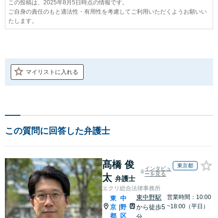
この投稿は、2025年8月5日時点の情報です。
ご自身の責任のもと適法性・有用性を考慮してご利用いただくようお願いい
たします。
マイリストに入れる
この質問に回答した弁護士
髙橋 俊
東京都
インタビュ
ーを見る
太
弁護士
エクリ総合法律事務所
東中野駅
営業時間：10:00
東
中
~18:00（平日）
京
野
から徒歩5
|
都
区
分