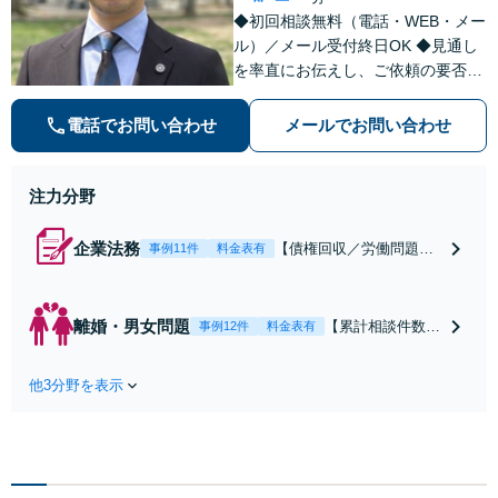
◆初回相談無料（電話・WEB・メー
ル）／メール受付終日OK ◆見通し
を率直にお伝えし、ご依頼の要否も
含めてご案内いたします。受任から
解決まで弁護士本人が一貫してスピ
電話でお問い合わせ
メールでお問い合わせ
ーディーに対応いたします。 ◆累計
相談2000件以上・解決実績500件以
上
注力分野
企業法務
【債権回収／労働問題／
事例11件
料金表有
契約関係・契約書チェッ
ク／裁判対応】取引先と
のトラブル・会社内のト
離婚・男女問題
【累計相談件数20
事例12件
料金表有
ラブルなど、事後の解決
00件、解決事例50
だけでなく予防法務まで
0件以上】【初回
ワンストップで対応！顧
他3分野を表示
相談（電話・WE
問弁護士をお探しの方も
B）無料】「オー
ご相談ください！【顧問
ダーメイドの解決
経験豊富】【個別案件も
策を提示」依頼者
対応OK】
様の話を丁寧にう