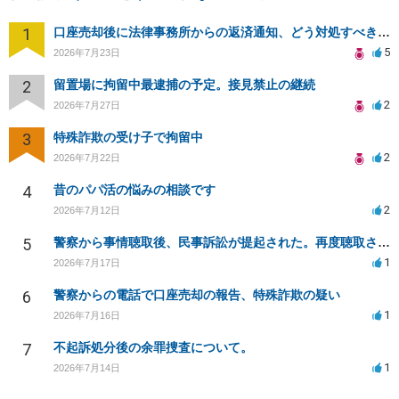
1
口座売却後に法律事務所からの返済通知、どう対処すべきか？
5
2026年7月23日
2
留置場に拘留中最逮捕の予定。接見禁止の継続
2
2026年7月27日
3
特殊詐欺の受け子で拘留中
2
2026年7月22日
4
昔のパパ活の悩みの相談です
2
2026年7月12日
5
警察から事情聴取後、民事訴訟が提起された。再度聴取される可能性は？
1
2026年7月17日
6
警察からの電話で口座売却の報告、特殊詐欺の疑い
1
2026年7月16日
7
不起訴処分後の余罪捜査について。
1
2026年7月14日