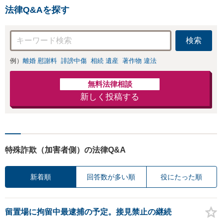
かがい、どんな不
法律Q&Aを探す
安があるのか、何
を解決したいのか
を正確に読み取り
検索
ます。【東京都在
住以外の方も対
例）
離婚 慰謝料
誹謗中傷
相続 遺産
著作物 違法
応】
無料法律相談
新しく投稿する
特殊詐欺（加害者側）の法律Q&A
新着順
回答数が多い順
役にたった順
留置場に拘留中最逮捕の予定。接見禁止の継続