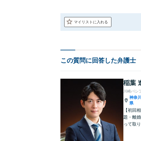
マイリストに入れる
この質問に回答した弁護士
稲葉 
川崎パシ
神奈
県
【初回相
題・離婚
って取り
問い合わ