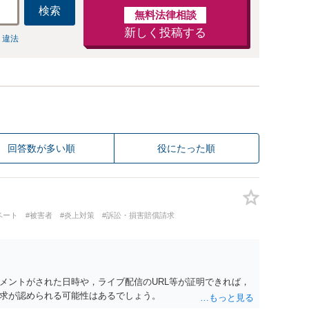
検索
無料法律相談
新しく投稿する
 違法
回答数が多い順
役にたった順
ベート
#被害者
#炎上対策
#訴訟・損害賠償請求
メントがされた日時や，ライブ配信のURL等が証明できれば，
求が認められる可能性はあるでしょう。