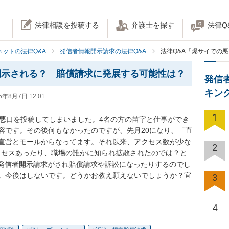
法律相談を投稿する
弁護士を探す
法律Q
ネットの法律Q&A
発信者情報開示請求の法律Q&A
法律Q&A「爆サイでの
開示される？ 賠償請求に発展する可能性は？
発信
キン
5年8月7日 12:01
1
の悪口を投稿してしまいました。4名の方の苗字と仕事ができ
容です。その後何もなかったのですが、先月20になり、「直
直営とモールからなってます。それ以来、アクセス数が少な
2
アクセスあったり、職場の誰かに知られ拡散されたのでは？と
で発信者開示請求がされ賠償請求や訴訟になったりするのでし
。今後はしないです。どうかお教え願えないでしょうか？宜
3
4