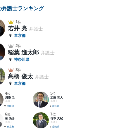
の弁護士ランキング
1
位
若井 亮
弁護士
東京都
2
位
稲葉 進太郎
弁護士
神奈川県
3
位
髙橋 俊太
弁護士
東京都
4
5
位
位
川添 圭
加藤 善大
弁護士
弁護士
大阪府
埼玉県
6
7
位
位
泉 亮介
竹本 真紀
弁護士
弁護士
東京都
愛知県