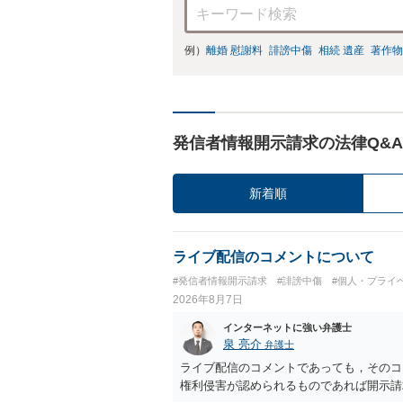
例）
離婚 慰謝料
誹謗中傷
相続 遺産
著作物
発信者情報開示請求の法律Q&A
新着順
ライブ配信のコメントについて
#発信者情報開示請求
#誹謗中傷
#個人・プライ
2026年8月7日
インターネットに強い弁護士
泉 亮介
弁護士
ライブ配信のコメントであっても，そのコ
権利侵害が認められるものであれば開示請