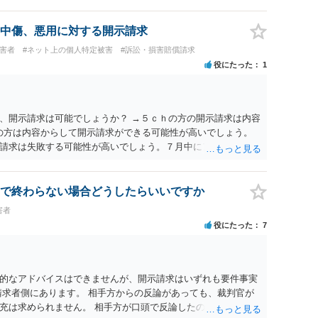
中傷、悪用に対する開示請求
被害者
#ネット上の個人特定被害
#訴訟・損害賠償請求
役にたった
1
、開示請求は可能でしょうか？ →５ｃｈの方の開示請求は内容
ramの方は内容からして開示請求ができる可能性が高いでしょう。
請求は失敗する可能性が高いでしょう。７月中にアカウントが
する可能性が高いように思われます。 相手を特定できた場合、
は可能でしょうか？ →訴訟外の交渉で相手方が認めれば負担さ
なった場合は、実際の弁護士費用が認められる場合と認められ
で終わらない場合どうしたらいいですか
ょう。
害者
役にたった
7
的なアドバイスはできませんが、開示請求はいずれも要件事実
請求者側にあります。 相手方からの反論があっても、裁判官が
充は求められません。 相手方が口頭で反論したのは、仮処分は