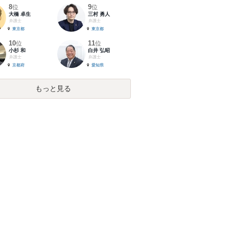
8
9
位
位
大橋 卓生
三村 勇人
弁護士
弁護士
東京都
東京都
10
11
位
位
小杉 和
白井 弘昭
弁護士
弁護士
京都府
愛知県
もっと見る