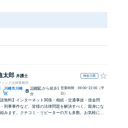
進太郎
弁護士
神奈川県
フィック法律事務所
川崎駅
から徒歩1
営業時間：09:00~22:00（平
川
川崎市川崎
|
区
日）
分
談無料】インターネット関係・相続・交通事故・借金問
・刑事事件など、皆様の法律問題を解決すべく、親身にな
組みます。クチコミ・リピーターの方も多数。お気軽にお
せ下さい。