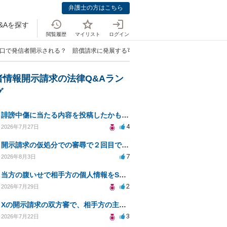
弁護士の方はこちら
&Aを探す
閲覧履歴
マイリスト
ログイン
悪口で発信者開示される？ 賠償請求に発展する可能性は？」
者情報開示請求の法律Q&Aラン
グ
誹謗中傷に当たる内容を投稿したかもしれない。開示請求や民事刑事裁判に発展しうるのか教えて欲しい。
4
2026年7月27日
開示請求の仮処分での審尋で２回目で終わらない場合どうしたらいいですか
7
2026年8月3日
当方の腹いせで相手方の個人情報をSNSで晒してしまい名誉毀損させてしまったかもしれない
2
2026年7月29日
Xの開示請求の双方審で、相手方の主張が口頭ばかりで把握しきれません
3
2026年7月22日