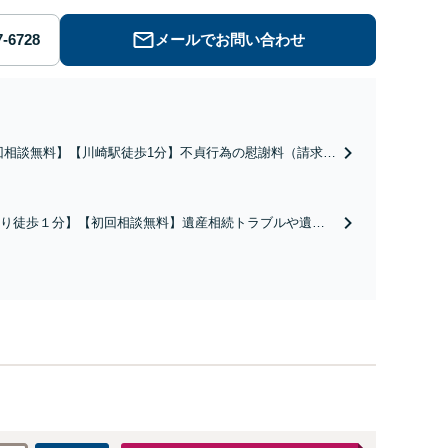
メールでお問い合わせ
回相談無料】【川崎駅徒歩1分】不貞行為の慰謝料（請求さ
／請求したい）・熟年離婚・年金分割・婚姻費用・養育
財産分与・離婚の慰謝料など実績多数。川崎地域に根ざし
護士として、あなたの人生の再スタートを全力で後押しし
り徒歩１分】【初回相談無料】遺産相続トラブルや遺言
。
相続問題に豊富な実績があります。安心・信頼・丁寧を
の高いリーガルサービスを目指しております。