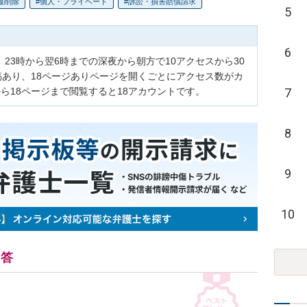
報削除
個人・プライベート
訴訟・損害賠償請求
5
6
23時から翌6時までの深夜から朝方で10アクセスから30
稿あり、18ページありページを開くごとにアクセス数がカ
7
ら18ページまで閲覧すると18アカウントです。
8
9
10
回答