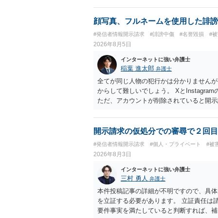
顔写真、フルネームを使用した誹謗
#発信者情報開示請求
#誹謗中傷
#名誉毀損
#
2026年8月5日
インターネットに強い弁護士
稲葉 進太郎
弁護士
全てが同じ人物の犯行かは分かりませんが
からして難しいでしょう。 XとInstag
ただ、アカウントが削除されていると開示
削除されている場合、今から進めても失敗
相手に全ての弁護士費用を負担させること
せることができるでしょう。訴訟で判決と
開示請求の仮処分での審尋で２回目
ない場合があり何ともいえないところでし
#発信者情報開示請求
#個人・プライベート
#被
2026年8月3日
インターネットに強い弁護士
三村 勇人
弁護士
本件投稿記事の詳細が不明ですので、具体
を立証する必要があります。 立証責任は
要件事実を満たしていると判断すれば、補