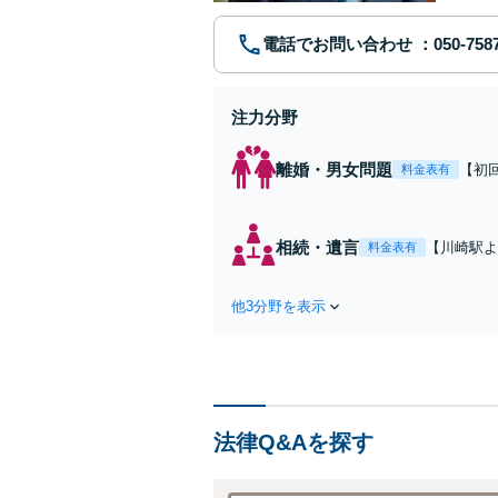
電話でお問い合わせ
注力分野
離婚・男女問題
【初
料金表有
れた
費・
た弁
相続・遺言
【川崎駅よ
料金表有
ます
作成などの
心がけ，質
他3分野を表示
法律Q&Aを探す