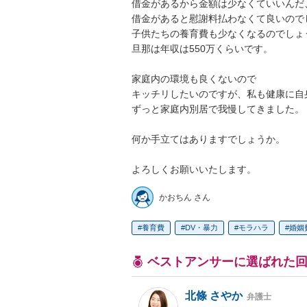
借金があるから金額は少なくていいんだ
借金があると慰謝料払わなくて良いのでし
子供たちの養育費も少なくなるのでしょう
旦那は年収は550万くらいです。

家庭内の環境も良くないので

キッチリしたいのですが、私も健康に自身
ずっと家庭内別居で我慢してきました。

何か手立てはありますでしょうか。

よろしくお願いいたします。
かおちん さん
養育費
DV・暴力
モラハラ
婚姻
ベストアンサーに選ばれた
北條 さやか
弁護士