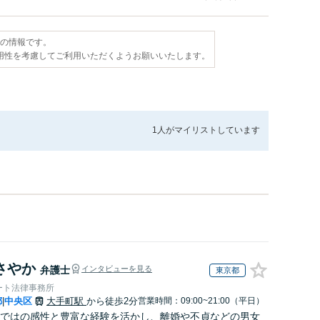
点の情報です。
用性を考慮してご利用いただくようお願いいたします。
1人が
マイリストしています
さやか
弁護士
インタビューを見る
東京都
ート法律事務所
都
中央区
大手町駅
から徒歩2分
営業時間：09:00~21:00（平日）
|
ではの感性と豊富な経験を活かし、離婚や不貞などの男女