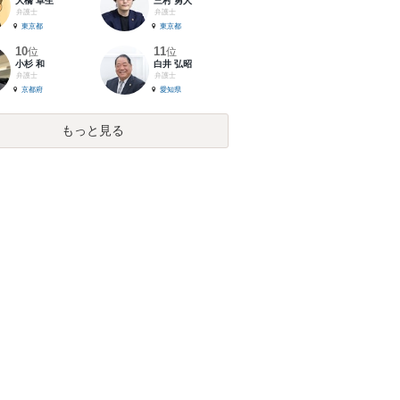
大橋 卓生
三村 勇人
弁護士
弁護士
東京都
東京都
10
11
位
位
小杉 和
白井 弘昭
弁護士
弁護士
京都府
愛知県
もっと見る