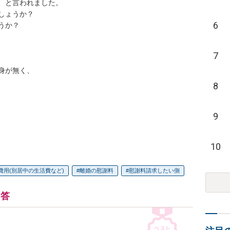
、と言われました。

ょうか？

6
か？

7
が無く、

8
9
10
費用(別居中の生活費など)
離婚の慰謝料
慰謝料請求したい側
回答