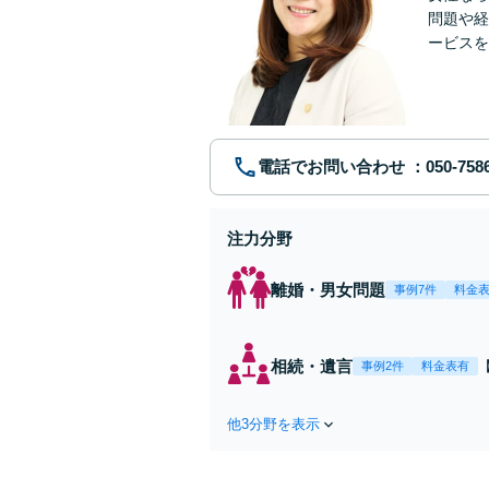
問題や経
ービスを
ていきま
電話でお問い合わせ
注力分野
離婚・男女問題
事例7件
料金
相続・遺言
事例2件
料金表有
他3分野を表示