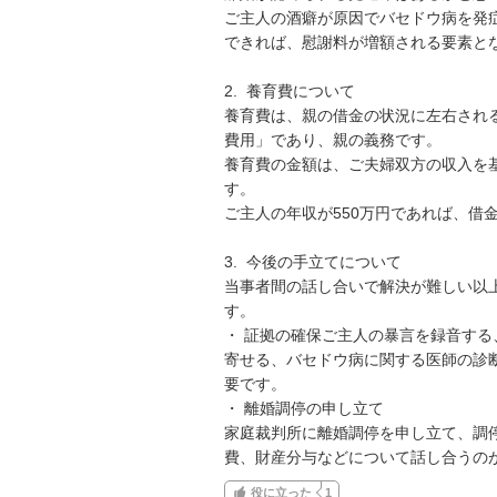
ご主人の酒癖が原因でバセドウ病を発
できれば、慰謝料が増額される要素とな
2.  養育費について

養育費は、親の借金の状況に左右され
費用」であり、親の義務です。

養育費の金額は、ご夫婦双方の収入を
す。

ご主人の年収が550万円であれば、借
3.  今後の手立てについて

当事者間の話し合いで解決が難しい以
す。

・ 証拠の確保ご主人の暴言を録音す
寄せる、バセドウ病に関する医師の診
要です。

・ 離婚調停の申し立て

家庭裁判所に離婚調停を申し立て、調
費、財産分与などについて話し合うの
役に立った
1