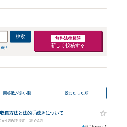
検索
無料法律相談
新しく投稿する
 違法
回答数が多い順
役にたった順
収集方法と法的手続きについて
#異性関係(不貞等)
#離婚協議
役にたった
2