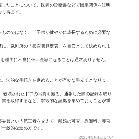
症したことについて、医師の診断書などで因果関係を証明
り得ます。

るものではなく、「子供が健やかに成長するために必要な
基に、裁判所の「養育費算定表」を目安として決められま
金を理由に不当に低い金額になることは通常ありません。

上、法的な手続きを進めることが有効な手立てとなりま
る、破壊されたドアの写真を撮る、通報した際の記録を取り
断書を取得するなど、客観的な証拠を集めておくことが重
停委員という第三者を交えて、離婚の可否、慰謝料、養育
が一般的な進め方です。
2025年8月4日 17:04