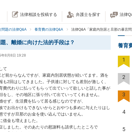
法律相談を投稿する
弁護士を探す
法律Q
女問題の法律Q&A
養育費の法律Q&A
法律Q&A「家庭内別居と旦那の暴言
問題、離婚に向けた法的手段は？
養育
5年8月8日 19:28
1
て

ほど前からなんですが、家庭内別居状態が続いてます。酒を
2
報も2回はしてきました。子供達に対しても差別が激しく、
育費代わりに払ってもらって出ていって欲しいと話した事が
3
顔をし、その地区に張り付いて出ていってくれません。

婚せず、生活費を払って居る感じなのですが、

族でお出かけもできないからとおやつも多めに与えたりはし
4
態ですが旦那のお金を使い込んではいません。

に借金も増えました。

症しました。そのあたりの慰謝料も請求したところで

5