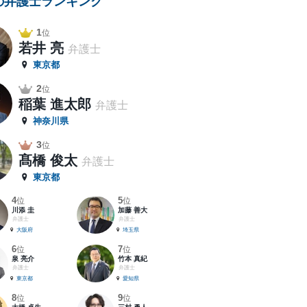
の弁護士ランキング
1
位
若井 亮
弁護士
東京都
2
位
稲葉 進太郎
弁護士
神奈川県
3
位
髙橋 俊太
弁護士
東京都
4
5
位
位
川添 圭
加藤 善大
弁護士
弁護士
大阪府
埼玉県
6
7
位
位
泉 亮介
竹本 真紀
弁護士
弁護士
東京都
愛知県
8
9
位
位