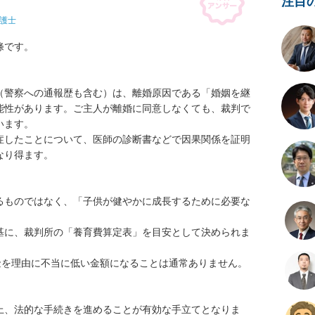
注目
護士
です。

（警察への通報歴も含む）は、離婚原因である「婚姻を継
能性があります。ご主人が離婚に同意しなくても、裁判で
ます。

症したことについて、医師の診断書などで因果関係を証明
り得ます。

るものではなく、「子供が健やかに成長するために必要な
基に、裁判所の「養育費算定表」を目安として決められま
金を理由に不当に低い金額になることは通常ありません。

上、法的な手続きを進めることが有効な手立てとなりま