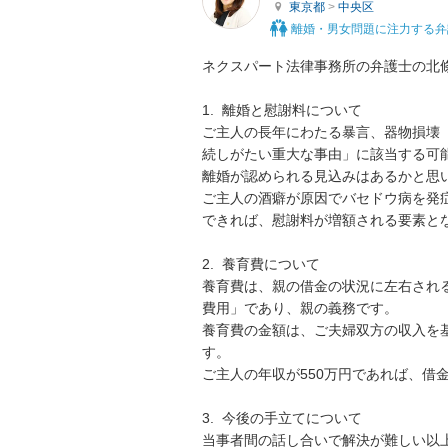
東京都
>
中央区
離婚・男女問題に注力する弁
ネクスパート法律事務所の弁護士の北條
1.  離婚と慰謝料について

ご主人の長年にわたる暴言、器物損壊
続しがたい重大な事由」に該当する可
離婚が認められる見込みはあるかと思い
ご主人の酒癖が原因でバセドウ病を発
できれば、慰謝料が増額される要素とな
2.  養育費について

養育費は、親の借金の状況に左右され
費用」であり、親の義務です。

養育費の金額は、ご夫婦双方の収入を
す。

ご主人の年収が550万円であれば、借
3.  今後の手立てについて

当事者間の話し合いで解決が難しい以