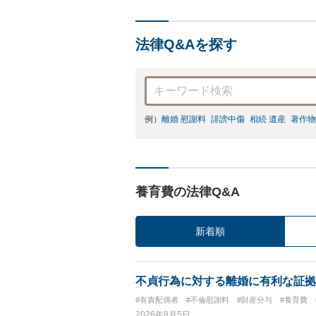
法律Q&Aを探す
例）
離婚 慰謝料
誹謗中傷
相続 遺産
著作物
養育費の法律Q&A
新着順
不貞行為に対する離婚に有利な証拠
#有責配偶者
#不倫慰謝料
#財産分与
#養育費
2026年8月5日