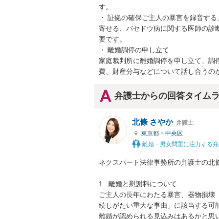
す。

・ 証拠の確保ご主人の暴言を録音す
寄せる、バセドウ病に関する医師の診
要です。

・ 離婚調停の申し立て

家庭裁判所に離婚調停を申し立て、調
費、財産分与などについて話し合うの
弁護士からの回答タイム
北條 さやか
弁護士
東京都
>
中央区
離婚・男女問題に注力する弁
ネクスパート法律事務所の弁護士の北條
1.  離婚と慰謝料について

ご主人の長年にわたる暴言、器物損壊
続しがたい重大な事由」に該当する可
離婚が認められる見込みはあるかと思い