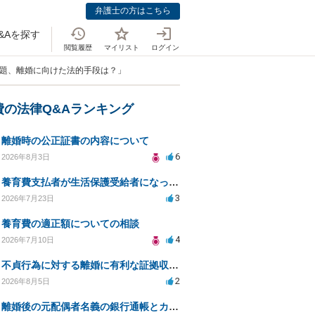
弁護士の方はこちら
&Aを探す
閲覧履歴
マイリスト
ログイン
問題、離婚に向けた法的手段は？」
費の法律Q&Aランキング
離婚時の公正証書の内容について
6
2026年8月3日
養育費支払者が生活保護受給者になった場合の支払い可否
3
2026年7月23日
養育費の適正額についての相談
4
2026年7月10日
不貞行為に対する離婚に有利な証拠収集方法と法的手続きについて
2
2026年8月5日
離婚後の元配偶者名義の銀行通帳とカードの処分方法について