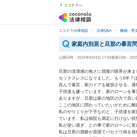
ココナラへ
ココナラ法律相談
法律Q&A
離婚・男
家庭内別居と旦那の暴言
公開日時：
2025年8月4日 17:04
更新日時：
202
旦那の清潔感の無さに我慢の限界が来まし
セックスレスになりました。もう6年？
呑んで暴言、家のドアを破損させる、通
子供達も嫌っています。家のローンを養
ありますが、旦那は家の地区の方で良い
ここの地区に関わっていたいがために離
私のやりくりが下手なのと、子供達を家
ています。私は病院も満足に行けない状
私が使い過ぎ、との事で家のローンに更
私は旦那の酒癖が原因でバセドウ病を発