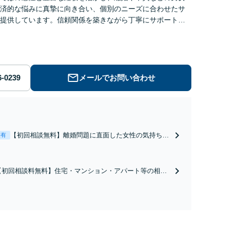
済的な悩みに真摯に向き合い、個別のニーズに合わせたサ
提供しています。信頼関係を築きながら丁寧にサポートし
す。お気軽にご相談ください。【お子様連れ相談可】
メールでお問い合わせ
【初回相談無料】離婚問題に直面した女性の気持ちに
表有
寄り添いながら、将来の生活を見据えた解決案をご提
案します【年間相談件数1000件以上】蓄積したノウハ
ウと交渉術を武器に慰謝料、養育費、親権などの獲得
【初回相談料無料】住宅・マンション・アパート等の相続
を目指します【夜間・休日面談可】
にお困りの方も安心！遺産分割協議の代理交渉から名義変
更までフルサポート！【全国対応可】豊富な拠点と組織力
を活かし円満かつスピーディーに相続手続きをお手伝いし
ます【取扱い実績2000件以上】