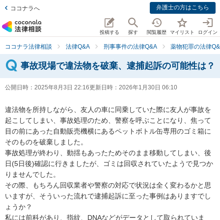
弁護士の方はこちら
ココナラへ
投稿する
探す
閲覧履歴
マイリスト
ログイン
ココナラ法律相談
法律Q&A
刑事事件の法律Q&A
薬物犯罪の法律Q&
事故現場で違法物を破棄、逮捕起訴の可能性は？
公開日時：
2025年8月3日 22:16
更新日時：
2026年1月30日 06:10
違法物を所持しながら、友人の車に同乗していた際に友人が事故を
起こしてしまい、事故処理のため、警察を呼ぶことになり、焦って
目の前にあった自動販売機横にあるペットボトル缶専用のゴミ箱に
そのものを破棄しました。

事故処理が終わり、動揺もあったためそのまま移動してしまい、後
日(5日後)確認に行きましたが、ゴミは回収されていたようで見つか
りませんでした。

その際、もちろん回収業者や警察の対応で状況は全く変わるかと思
いますが、そういった流れで逮捕起訴に至った事例はありますでし
ょうか？

私には前科があり、指紋、DNAなどがデータとして取られていま