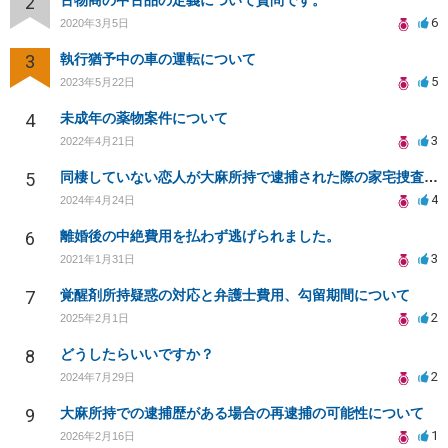
2
古物商の中古品の定義について質問です。
6
2020年3月5日
3
執行猶予中の車の運転について
5
2023年5月22日
4
未成年の薬物案件について
3
2022年4月21日
5
同棲していない恋人が大麻所持で逮捕された際の家宅捜査の可能性
4
2024年4月24日
6
離婚後の中絶費用を払わず逃げられました。
3
2021年1月31日
7
覚醒剤所持疑惑の対応と弁護士費用、勾留期間について
2
2025年2月1日
8
どうしたらいいですか？
2
2024年7月29日
9
大麻所持での逮捕歴がある場合の再逮捕の可能性について
1
2026年2月16日