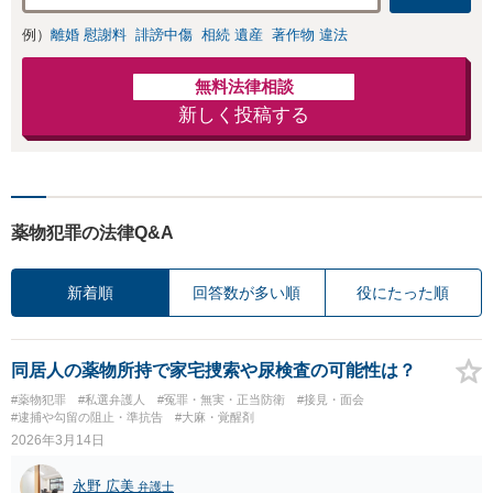
例）
離婚 慰謝料
誹謗中傷
相続 遺産
著作物 違法
無料法律相談
新しく投稿する
薬物犯罪の法律Q&A
新着順
回答数が多い順
役にたった順
同居人の薬物所持で家宅捜索や尿検査の可能性は？
#薬物犯罪
#私選弁護人
#冤罪・無実・正当防衛
#接見・面会
#逮捕や勾留の阻止・準抗告
#大麻・覚醒剤
2026年3月14日
永野 広美
弁護士