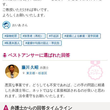
す。

ご教授いただければ幸いです。

よろしくお願いいたします。
おいあ さん
薬物犯罪
加害者（再犯）
不起訴
逮捕による解雇・退学回避
私選弁護人
逮捕や勾留の阻止・準抗告
ベストアンサーに選ばれた回答
藤川 久昭
弁護士
東京都
>
杉並区
悪質な事案です。どうしても不安であれば、この手の問題に精通
した弁護士等に、ネットではなく直接相談されるのが良いと思わ
れます。法令遵守をお願いいたします。
弁護士からの回答タイムライン