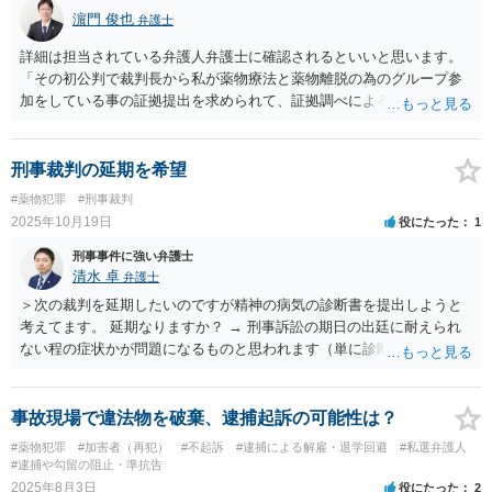
濵門 俊也
弁護士
詳細は担当されている弁護人弁護士に確認されるといいと思います。
「その初公判で裁判長から私が薬物療法と薬物離脱の為のグループ参
加をしている事の証拠提出を求められて、証拠調べによる第二公判が
令和七年11月5日に行われ」たことがどのように作用するかが鍵でしょ
う。わざわざ裁判所からそのような提案があったということは温情判
決が期待されます。
刑事裁判の延期を希望
#薬物犯罪
#刑事裁判
2025年10月19日
役にたった
1
刑事事件に強い弁護士
清水 卓
弁護士
＞次の裁判を延期したいのですが精神の病気の診断書を提出しようと
考えてます。 延期なりますか？ → 刑事訴訟の期日の出廷に耐えられ
ない程の症状かが問題になるものと思われます（単に診断書を提出す
るのみでは、刑事訴訟の期日が延期されるとは限りません）。 いず
れにしましても、無断の不出廷等は保釈の取消しにつながるおそれも
ありますので、独断で判断•行動せず、選任されている弁護人とよく相
事故現場で違法物を破棄、逮捕起訴の可能性は？
談して対応するようになさってください。
#薬物犯罪
#加害者（再犯）
#不起訴
#逮捕による解雇・退学回避
#私選弁護人
#逮捕や勾留の阻止・準抗告
2025年8月3日
役にたった
2