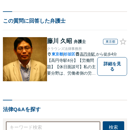
この質問に回答した弁護士
藤川 久昭
弁護士
東京都
クラウンズ法律事務所
東京都
杉並区
高円寺駅
から徒歩4分
|
【高円寺駅4分】【労働問
詳細を見
題】【休日面談可】私の主
る
要分野は、労働者側の労働
事件、企業法務（顧問先約
４０社）、破産・再生・任
意整理です。相談件数、訴
訟案件、交渉案件を数多く
担当しています。依頼人さ
法律Q&Aを探す
まにとって、最大限の効用
を得られるように頑張って
います。
検索