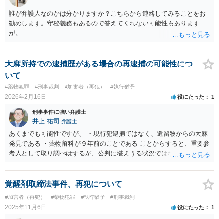
誰が弁護人なのかは分かりますか？こちらから連絡してみることをお
勧めします。守秘義務もあるので答えてくれない可能性もあります
が。
大麻所持での逮捕歴がある場合の再逮捕の可能性につ
いて
#薬物犯罪
#刑事裁判
#加害者（再犯）
#執行猶予
2026年2月16日
役にたった
1
刑事事件に強い弁護士
井上 祐司
弁護士
あくまでも可能性ですが、 ・現行犯逮捕ではなく、遺留物からの大麻
発見である ・薬物前科が９年前のことである ことからすると、重要参
考人として取り調べはするが、公判に堪えうる状況ではないとして、
嫌疑不十分として起訴猶予となる可能性も否定できないように思いま
す。
覚醒剤取締法事件、再犯について
#加害者（再犯）
#薬物犯罪
#執行猶予
#刑事裁判
2025年11月6日
役にたった
1