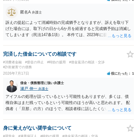
匿名A
弁護士
訴えの提起によって消滅時効の完成猶予となりますが、訴えを取り下
げた場合には、取下げの日から6か月を経過すると完成猶予効は消滅し
てしまいます（民法147条1項）。 本件ては、2023年に提訴された債権
者については時効の更新はなされておらず、2026年5月に提訴された債
権者については取下げ日から6か月以内に再提訴しなければやはり時効
は更新しないことになります。ただし、消滅時効の起算点は、不払い
完済した借金についての相談です
日ではなく期限の利益喪失日（通常は所定の分割の支払期日から1～2
#消費者金融
#督促の停止
#時効の援用
#借金返済の相談・交渉
か月程度経過しても支払いがなければ一括返済可能という契約になっ
#詐欺被害での債務
ている）ですので、時効期間の経過が2027年1月であるとは限りません
2026年7月17日
役にたった
1
（3月や4月といった可能性がある）。
借金・債務整理に強い弁護士
瀬戸 伸一
弁護士
アイフルの処理が誤っているという可能性もありますが、多くは、債
権自体はまだ残っているという可能性のほうが高いと思われます。 配
偶者（「旦那」の方）のほうで、相談者様に話したくない事情等もあ
るのではないかと推察いたします。 長期間経過していれば、消滅時効
援用という方法も取れる可能性があるため、御主人に法律事務所に相
談にいくように説得されてはどうでしょうか。相談者様が一緒だと話
身に覚えがない奨学金について
せない事情もあるかもしれないのでおひとりで行ってもらうほうがい
#奨学金
#連帯保証人
#時効の援用
#借金返済の相談・交渉