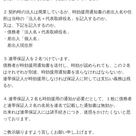
２.契約時の法人は廃業しているが、時効援用通知書の差出人名や住
所は当時の「法人名＋代表取締役名」を記入するのか。

又は、下記を記入するのか。

・債務者「法人名＋代表取締役名」

・差出人「個人名」

　差出人現住所

３.連帯保証人を２名つけています。

債務者が時効援用通知書を送付し、時効が認められても、この２名
はそれぞれが別途、時効援用通知書を送らなければならないか。

連帯保証人が時効援用しなければ保証人に対しては支払い義務は残
るか。

４.連帯保証人２名も時効援用の通知が必要だとして、１枚に債務者
と連帯保証人２名の名前を連名で記載した通知書は無効か。

出来れば連帯保証人には諸手続きにつき、迷惑をかけたくないと思
っております。

ご教示賜りますよう宜しくお願い申し上げます。