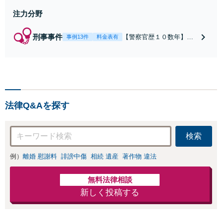
注力分野
刑事事件
【警察官歴１０数年】
事例13件
料金表有
【元警部補】夜間・休日
でも即対応！【即日接
見】呼び出し直後や逮捕
直後の対応により不起
訴・身柄釈放実績多数！
捜査経験を活かした先回
法律Q&Aを探す
りのサポートが強み。高
い交渉力で示談成立へ尽
力。少年事件／告訴・告
検索
発の経験多数有り
例）
離婚 慰謝料
誹謗中傷
相続 遺産
著作物 違法
無料法律相談
新しく投稿する