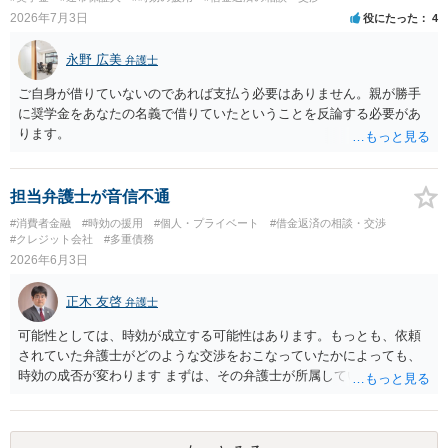
いかもしれません。 配偶者の債務がある状態で配偶者が亡くなると債
2026年7月3日
役にたった
4
務を相談者様が相続するという状態になる（相続放棄などの亡くなっ
てからの方法もありますが）ため、相談者様にも関係することだとし
永野 広美
弁護士
て相談にいくようにお話してみてはどうでしょうか。
ご自身が借りていないのであれば支払う必要はありません。親が勝手
に奨学金をあなたの名義で借りていたということを反論する必要があ
ります。
担当弁護士が音信不通
#消費者金融
#時効の援用
#個人・プライベート
#借金返済の相談・交渉
#クレジット会社
#多重債務
2026年6月3日
正木 友啓
弁護士
可能性としては、時効が成立する可能性はあります。もっとも、依頼
されていた弁護士がどのような交渉をおこなっていたかによっても、
時効の成否が変わります まずは、その弁護士が所属していた弁護士会
（お住まいを見ると、愛知県弁護士会でしょうか）に、依頼していた
弁護士と長期間連絡が取れない旨をお問い合わせください