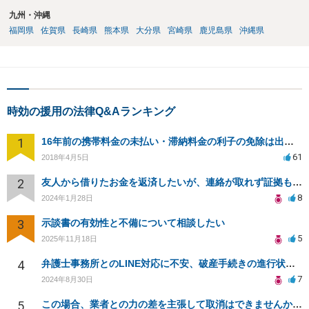
九州・沖縄
福岡県
佐賀県
長崎県
熊本県
大分県
宮崎県
鹿児島県
沖縄県
時効の援用の法律Q&Aランキング
1
16年前の携帯料金の未払い・滞納料金の利子の免除は出来ますか？
61
2018年4月5日
2
友人から借りたお金を返済したいが、連絡が取れず証拠もない場合、どのように対処すればよいか？
8
2024年1月28日
3
示談書の有効性と不備について相談したい
5
2025年11月18日
4
弁護士事務所とのLINE対応に不安、破産手続きの進行状況は？
7
2024年8月30日
5
この場合、業者との力の差を主張して取消はできませんか？そうなら、強迫でしか戦えないのでしょうか？