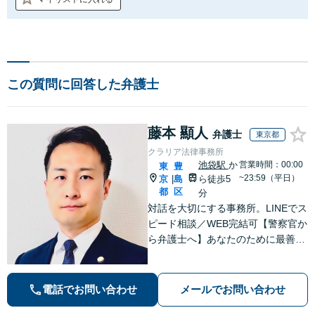
この質問に回答した弁護士
藤本 顯人
弁護士
東京都
クラリア法律事務所
池袋駅
か
営業時間：00:00
東
豊
~23:59（平日）
京
島
ら徒歩5
|
都
区
分
対話を大切にする事務所。LINEでス
ピード相談／WEB完結可【警察官か
ら弁護士へ】あなたのために最善の
解決を目指します。洞察力と交渉力
を強みに、相続問題、交通事故や離
婚などの民事から刑事事件まで幅広
電話でお問い合わせ
メールでお問い合わせ
く支援【完全個室】