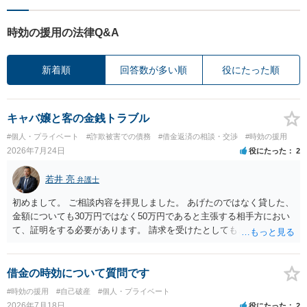
時効の援用の法律Q&A
新着順
回答数が多い順
役にたった順
キャバ嬢と客の金銭トラブル
#個人・プライベート
#詐欺被害での債務
#借金返済の相談・交渉
#時効の援用
2026年7月24日
役にたった
2
若井 亮
弁護士
初めまして。 ご相談内容を拝見しました。 あげたのではなく貸した、
金額についても30万円ではなく50万円であると主張する相手方におい
て、証明をする必要があります。 請求を受けたとしても、もらったも
のであることを伝え、貸したというのであれば証拠を出すよう申し入
れることになるでしょう。 請求があるまでは、こちらからアクション
を起こす必要はないかと思います。
借金の時効について質問です
#時効の援用
#自己破産
#個人・プライベート
2026年7月18日
役にたった
2