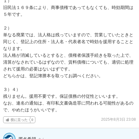
１）

旧民法１６９条により、商事債権であってもなくても、時効期間は
５年です。

２）

単なる廃業では、法人格は残っていますので、営業していたときと
同じく、登記上の住所・法人名・代表者名で時効を援用することと
なります。

法人格が消滅しているとすると、債権者保護手続きを取った上で、
清算がなされているはずなので、賃料債権についても、適切に処理
されて援用の必要はないはずです。

どちらかは、登記簿謄本を取ってお調べください。

３）４）

残りません。援用不要です。保証債務の付従性といいます。

なお、連名の通知は、有印私文書偽造罪に問われる可能性があるの
で、やめたほうがいいです。
2025年8月3日 23:08
役に立った
0
匿名希望