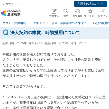
弁護士の方はこちら
ココナラへ
投稿する
探す
閲覧履歴
マイリスト
ログイン
ココナラ法律相談
法律Q&A
借金・債務整理の法律Q&A
時効の援用
法人契約の家賃、時効援用について
公開日時：
2025年8月3日 22:48
更新日時：
2025年8月7日 22:37
事務所用の店舗を法人契約で借りておりました。

２０１７年に廃業したのですが、その際に１ヶ月分の家賃を滞納し
たままとなっておりました。

最終の家賃支払いから５年以上経過しておりますが今も支払う余裕
がありませんので時効の援用を行いたいと思っています。

そこで３点質問があります。

１.２０２０年３月以前の契約は、旧法適用のため時効は１０年と思
いますが、商事債権は旧法でも５年という認識で合っているか。

また、本件は商事債権という認識で合っているか。
