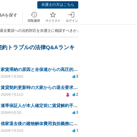
弁護士の方はこちら
&Aを探す
閲覧履歴
マイリスト
ログイン
ン退去要請への法的対応を弁護士に相談すべきか」
契約トラブルの法律Q&Aランキ
家賃滞納の原因と全保連からの高圧的対応への対策は？
3
2026年7月29日
賃貸契約更新時の大家からの退去要求への法的対応方法は？
2
2026年7月21日
連帯保証人が本人確定前に賃貸解約手続きをすることに関して
3
2026年8月3日
借家退去後の建物解体費用負担義務についての法的相談（補足説明修正）
1
2026年7月25日