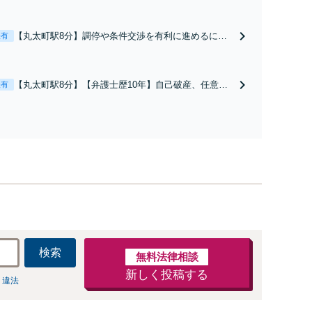
【丸太町駅8分】調停や条件交渉を有利に進めるに
表有
は、法的な根拠に基づく冷静な主張が重要です。財産
分与／養育費など【弁護士歴10年】離婚後の生活を見
据えてアドバイスしますので、お気軽にご相談くださ
【丸太町駅8分】【弁護士歴10年】自己破産、任意整
表有
い【初回相談３０分無料】【電話相談可】
理、個人整理、時効の援用など。浪費・事業の失敗に
よる借金も、相談者さまのご要望を踏まえ、解決策を
提示します【破産管財人就任経験有】【初回相談30分
無料】
検索
無料法律相談
新しく投稿する
 違法