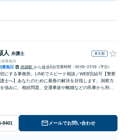
顯人
弁護士
東京都
法律事務所
都
豊島区
池袋駅
から徒歩5分
営業時間：00:00~23:59（平日）
|
切にする事務所。LINEでスピード相談／WEB完結可【警察
護士へ】あなたのために最善の解決を目指します。洞察力
を強みに、相続問題、交通事故や離婚などの民事から刑事
幅広く支援【完全個室】
メールでお問い合わせ