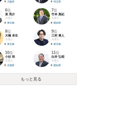
大阪府
埼玉県
6
7
位
位
泉 亮介
竹本 真紀
弁護士
弁護士
東京都
愛知県
8
9
位
位
大橋 卓生
三村 勇人
弁護士
弁護士
東京都
東京都
10
11
位
位
小杉 和
白井 弘昭
弁護士
弁護士
京都府
愛知県
もっと見る