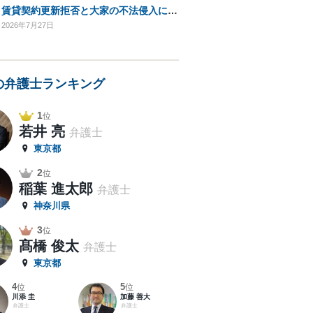
賃貸契約更新拒否と大家の不法侵入についての法的対処方法は？
2026年7月27日
の弁護士ランキング
1
位
若井 亮
弁護士
東京都
2
位
稲葉 進太郎
弁護士
神奈川県
3
位
髙橋 俊太
弁護士
東京都
4
5
位
位
川添 圭
加藤 善大
弁護士
弁護士