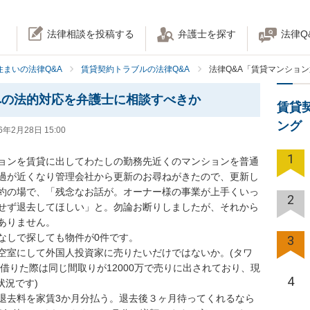
法律相談を投稿する
弁護士を探す
法律Q
住まいの法律Q&A
賃貸契約トラブルの法律Q&A
法律Q&A「賃貸マンショ
への法的対応を弁護士に相談すべきか
賃貸
ング
6年2月28日 15:00
1
ョンを賃貸に出してわたしの勤務先近くのマンションを普通
過が近くなり管理会社から更新のお尋ねがきたので、更新し
約の場で、「残念なお話が。オーナー様の事業が上手くいっ
2
せず退去してほしい」と。勿論お断りしましたが、それから
りません。

しで探しても物件が0件です。

3
空室にして外国人投資家に売りたいだけではないか。(タワ
が借りた際は同じ間取りが12000万で売りに出されており、現
4
況です)

退去料を家賃3か月分払う。退去後３ヶ月待ってくれるなら