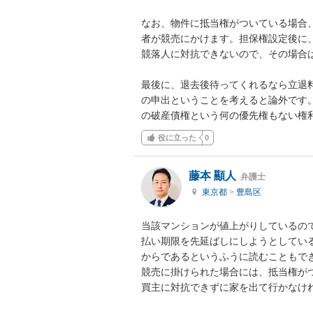
なお、物件に抵当権がついている場合
者が競売にかけます。担保権設定後に
競落人に対抗できないので、その場合は
最後に、退去後待ってくれるなら立退
の申出ということを考えると論外です
の破産債権という何の優先権もない権
役に立った
0
藤本 顯人
弁護士
東京都
>
豊島区
当該マンションが値上がりしているの
払い期限を先延ばしにしようとしてい
からであるというふうに読むこともでき
競売に掛けられた場合には、抵当権が
買主に対抗できずに家を出て行かなけれ