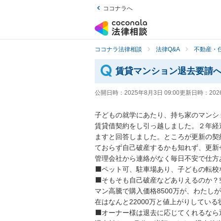
ココナラへ
ココナラ法律相談
法律Q&A
不動産・
賃貸マンション退去要請
公開日時：
2025年8月3日 09:00
更新日時：
202
子どもの就学にあたり、持ち家のマンシ
賃貸借契約をし引っ越しました。２年経
ますと回答しました。ところが更新の契
ておらず自己破産するかも知れず、更新
管理会社から連絡がなく毎日不安で仕方あ
⬛ペット可、駐車場あり、子どもの転校な
⬛そもそも自己破産などありえるのか？
マン高騰で購入価格8500万が、わたし
在はなんと22000万と値上がりしている状
⬛オーナー様は退去に応じてくれるなら