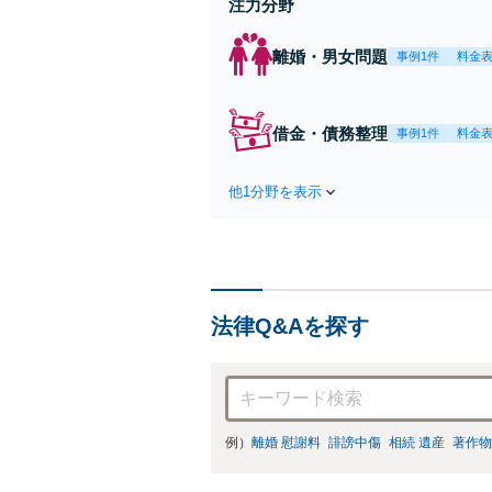
注力分野
離婚・男女問題
事例1件
料金
借金・債務整理
事例1件
料金
他1分野を表示
法律Q&Aを探す
例）
離婚 慰謝料
誹謗中傷
相続 遺産
著作物