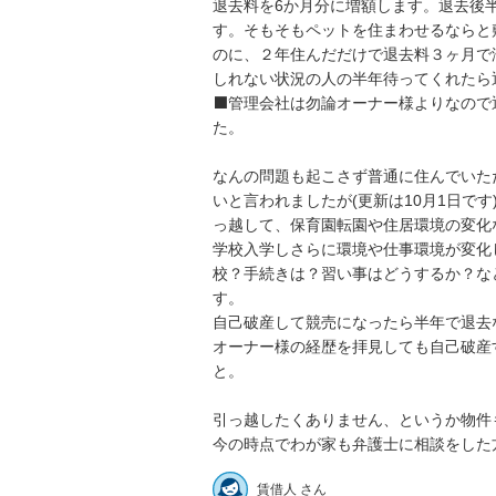
退去料を6か月分に増額します。退去後
す。そもそもペットを住まわせるならと
のに、２年住んだだけで退去料３ヶ月で
しれない状況の人の半年待ってくれたら
⬛管理会社は勿論オーナー様よりなので
た。

なんの問題も起こさず普通に住んでいた
いと言われましたが(更新は10月1日で
っ越して、保育園転園や住居環境の変化
学校入学しさらに環境や仕事環境が変化
校？手続きは？習い事はどうするか？な
す。

自己破産して競売になったら半年で退去
オーナー様の経歴を拝見しても自己破産
と。

引っ越したくありません、というか物件
今の時点でわが家も弁護士に相談をした
賃借人 さん