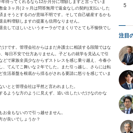
半年待ってくれるなら12か月分に増額しますと言っていま
5
敷金３ヶ月(２ヶ月は問答無用で返金なしの契約)支払いした
済まそうとするのが意味不明です。そして自己破産するかも
退去料増額しますの提案も信用なりません。

退去してほしいというオーラがでまくりでとても不愉快でし
注目
だけです。管理会社からはまだ弁護士に相談する段階ではな
す)、毎日不安で仕方ありません。子どもの就学を見込んで引
などで家族全員少なからずストレスを感じ乗り越え、今春小
し、てんてこ舞いな２年でした。また引っ越し、さらには転
ど生活基盤を根底から揺るがされる要請に怒りを感じていま
ないとと管理会社は平然と言われました。

するような方のように見えず、追い出したいだけなのかな
もお金もないので引っ越せません。

方が良いでしょうか？