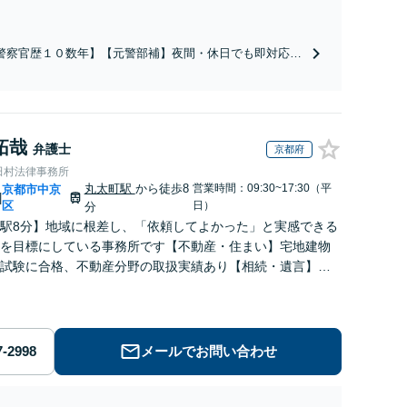
警察官歴１０数年】【元警部補】夜間・休日でも即対応！
即日接見】呼び出し直後や逮捕直後の対応により不起訴・
柄釈放実績多数！捜査経験を活かした先回りのサポートが
み。高い交渉力で示談成立へ尽力。少年事件／告訴・告発
経験多数有り
拓哉
弁護士
京都府
田村法律事務所
丸太町駅
から徒歩8
営業時間：09:30~17:30（平
京都市中京
|
区
日）
分
駅8分】地域に根差し、「依頼してよかった」と実感できる
を目標にしている事務所です【不動産・住まい】宅地建物
試験に合格、不動産分野の取扱実績あり【相続・遺言】相
に寄り添い、円滑な相続を目指します
メールでお問い合わせ