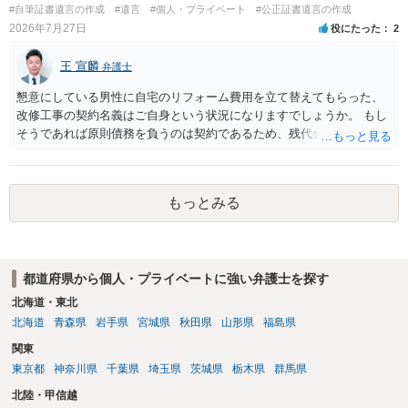
#自筆証書遺言の作成
#遺言
#個人・プライベート
#公正証書遺言の作成
2026年7月27日
役にたった
2
王 宣麟
弁護士
懇意にしている男性に自宅のリフォーム費用を立て替えてもらった、
改修工事の契約名義はご自身という状況になりますでしょうか。 もし
そうであれば原則債務を負うのは契約であるため、残代金を捻出して
もらうよう約束した男性に支払いをお願いするしかないように思われ
ます。 入籍した場合でも、原則契約者が単独で全ての債務を負うこと
には変わりがありません。 なかなか対応に難しい案件であり、公開の
もっとみる
場でアドバイスを行うのも限界があるように思われますので、資料等
を持参のうえ個別に弁護士に相談されることをお勧めします。
都道府県から個人・プライベートに強い弁護士を探す
北海道・東北
北海道
青森県
岩手県
宮城県
秋田県
山形県
福島県
関東
東京都
神奈川県
千葉県
埼玉県
茨城県
栃木県
群馬県
北陸・甲信越