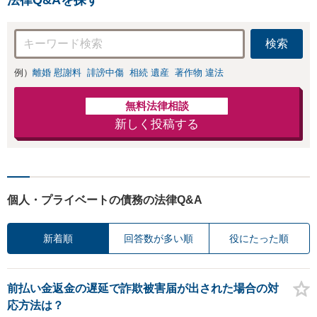
検索
例）
離婚 慰謝料
誹謗中傷
相続 遺産
著作物 違法
無料法律相談
新しく投稿する
個人・プライベートの債務の法律Q&A
新着順
回答数が多い順
役にたった順
前払い金返金の遅延で詐欺被害届が出された場合の対
応方法は？