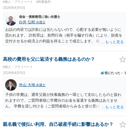
#個人・プライベート
#刑事裁判
2026年8月5日
借金・債務整理に強い弁護士
白井 弘昭
弁護士
お話の内容では詐欺には当たらないので、心配する必要が無いように
思われます。 詐欺罪は、欺罔行為（相手を騙す行為）により、財産を
交付させるか経済上の利益を得ることで成立します。 相談者さんは、
お金が返金できないというだけで、何ら相手を騙していません。 です
ので、詐欺罪の実行行為性が無く罪に問うことはできません。 おそら
く、相手が真実を話せば警察も取り合わないと思いますが、虚偽の内
高校の費用を父に返済する義務はあるのか？
容を述べた場合は、捜査はあるかもしれません。 ただし、捜査におい
#個人・プライベート
て、真実を説明すれば、「ちゃんと返しなさいよ」程度の注意で済む
2026年8月5日
役にたった
1
ことだと思われます。 また、返せるお金が無いのであれば、返せない
のは致し方ありません。真摯に分割して支払うことを相手に告げてい
外山 大地
弁護士
くのみでしょう。 以上、ご参考まで。
子供の学費は、通常父親が扶養義務の一環として支出したものと扱わ
れますので、ご質問者様に学費分のお金を返還する義務はありませ
ん。 学費を貸し付ける（ご質問者様からみると借り受ける）といった
合意がない限りは、法的に返す義務があると主張するのは難しいでし
ょう。
親名義で後払い利用、自己破産手続に影響はあるか？