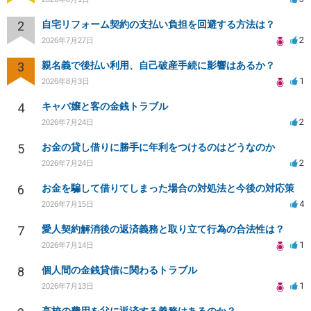
2
自宅リフォーム契約の支払い負担を回避する方法は？
2
2026年7月27日
3
親名義で後払い利用、自己破産手続に影響はあるか？
1
2026年8月3日
4
キャバ嬢と客の金銭トラブル
2
2026年7月24日
5
お金の貸し借りに勝手に年利をつけるのはどうなのか
2
2026年7月24日
6
お金を騙して借りてしまった場合の対処法と今後の対応策
4
2026年7月15日
7
愛人契約解消後の返済義務と取り立て行為の合法性は？
1
2026年7月14日
8
個人間の金銭貸借に関わるトラブル
1
2026年7月13日