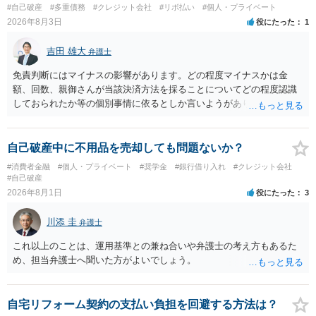
#自己破産
#多重債務
#クレジット会社
#リボ払い
#個人・プライベート
2026年8月3日
役にたった
1
吉田 雄大
弁護士
免責判断にはマイナスの影響があります。どの程度マイナスかは金
額、回数、親御さんが当該決済方法を採ることについてどの程度認識
しておられたか等の個別事情に依るとしか言いようがありません。 と
もあれ、依頼しておられる弁護士さんに直ちに具体的状況をお伝えに
なって相談し、善後策を考えることをお勧めします。
自己破産中に不用品を売却しても問題ないか？
#消費者金融
#個人・プライベート
#奨学金
#銀行借り入れ
#クレジット会社
#自己破産
2026年8月1日
役にたった
3
川添 圭
弁護士
これ以上のことは、運用基準との兼ね合いや弁護士の考え方もあるた
め、担当弁護士へ聞いた方がよいでしょう。
自宅リフォーム契約の支払い負担を回避する方法は？