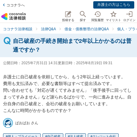
弁護士の方はこちら
ココナラへ
投稿する
探す
閲覧履歴
マイリスト
ログイン
ココナラ法律相談
法律Q&A
借金・債務整理の法律Q&A
個人・プラ
自己破産の手続き開始まで2年以上かかるのは普
通ですか？
公開日時：
2025年7月31日 14:31
更新日時：
2025年8月19日 09:31
弁護士に自己破産を依頼してから、もう2年以上経っています。

費用も支払済みで、必要な書類等はすべて提出済みです。

問い合わせても「対応が遅くてすみません」「後手後手に回ってし
まってすみません」など謝られるばかりで、一向に進みません。自
分自身の自己破産と、会社の破産をお願いしています。

こんなに時間がかかるものですか？
ぱおぱお さん
個人・プライベート
自己破産
法人破産
クレジット会社