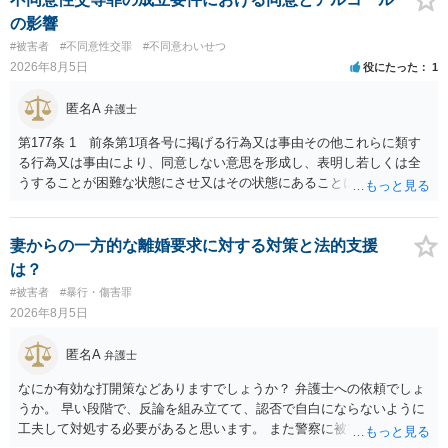
予想します。 本人訴訟で進める場合には、すでに刑事手続が終了して
の影響
いる以上、相手方に資力がないことが多く回収できないケースが多い
#被害者
#不同意性交罪
#不同意わいせつ
（そのため、刑事事件の手続き中に、不本意ではあっても加害者の身
2026年8月5日
役にたった
1
体拘束と、処分待ちという状況を利用して、被害弁償を受けておくこ
とが有効である場合が多い）ことを考慮しておく必要があります。
匿名A
弁護士
第177条 1 前条第1項各号に掲げる行為又は事由その他これらに類す
る行為又は事由により、同意しない意思を形成し、表明し若しくは全
うすることが困難な状態にさせ又はその状態にあることに乗じて、性
交、肛門性交、口腔性交又は膣若しくは肛門に身体の一部（陰茎を除
く。）若しくは物を挿入する行為であってわいせつなもの（以下この
条及び第179条第2項において「性交等」という。）をした者は、婚姻
妻からの一方的な離婚要求に対する対策と法的支援
関係の有無にかかわらず、5年以上の有期拘禁刑に処する。 第176条 1
は？
次に掲げる行為又は事由その他これらに類する行為又は事由により、
#被害者
#暴行・傷害罪
同意しない意思を形成し、表明し若しくは全うすることが困難な状態
2026年8月5日
にさせ又はその状態にあることに乗じて、わいせつな行為をした者
は、婚姻関係の有無にかかわらず、6月以上10年以下の拘禁刑に処す
匿名A
弁護士
る。 ③アルコール若しくは薬物を摂取させること又はそれらの影響が
あること。 以上の通りですから、アルコール摂取だけでなく、「同意
なにか有効な打開策などありますでしょうか？ 弁護士への依頼でしょ
しない意思を形成し、表明し若しくは全うすることが困難な状態」で
うか。 早い段階で、反論を組み立てて、認否で自白にならないように
あることが必要です。
工夫して対処する必要があると思います。 また警察に被害届を出すと