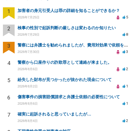
1
加害者の身元引受人は罪の詳細を知ることができるか？
5
2026年7月25日
2
検事の性別で起訴判断の厳しさは変わるのか知りたい
8
2026年7月29日
3
警察には弁護士を勧められましたが、費用対効果で依頼をすることを躊躇しています。
3
2026年7月30日
4
警察から口座作りの詐欺罪として連絡が来ました。
2
2026年8月6日
5
紛失した財布が見つかったが抜かれた現金について
1
2026年8月2日
6
傷害事件の損害賠償請求と弁護士依頼の必要性について
1
2026年8月6日
7
確実に起訴されると思っていましたが…
2
2026年8月4日