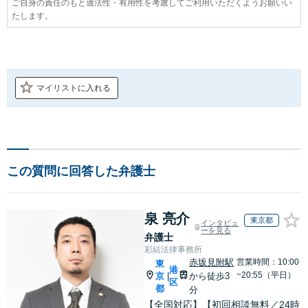
ご自身の責任のもと適法性・有用性を考慮してご利用いただくようお願いい
たします。
マイリストに入れる
この質問に回答した弁護士
泉 亮介
東京都
インタビュ
ーを見る
弁護士
彩結法律事務所
赤坂見附駅
営業時間：10:00
東
港
~20:55（平日）
京
から徒歩3
|
区
都
分
【全国対応】【初回相談無料／24時