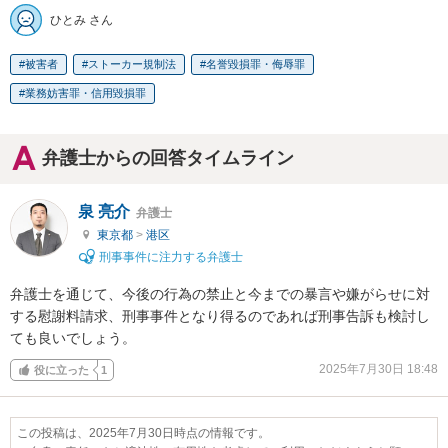
ひとみ さん
被害者
ストーカー規制法
名誉毀損罪・侮辱罪
業務妨害罪・信用毀損罪
弁護士からの回答タイムライン
泉 亮介
弁護士
東京都
>
港区
刑事事件に注力する弁護士
弁護士を通じて、今後の行為の禁止と今までの暴言や嫌がらせに対
する慰謝料請求、刑事事件となり得るのであれば刑事告訴も検討し
ても良いでしょう。
2025年7月30日 18:48
役に立った
1
この投稿は、2025年7月30日時点の情報です。