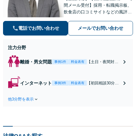
間メール受付】採用・転職掲示板、
飲食店の口コミサイトなどの風評被
害対策など実績あり！【刑事】犯罪
の種類を問わず相談可。可能な限り
電話でお問い合わせ
メールでお問い合わせ
早期対応で駆けつけサポート【労
働】不当解雇・残業代請求はおまか
せください
注力分野
離婚・男女問題
【土日・夜間対応
事例1件
料金表有
可】【初回相談30
分無料】「相手方
から書面を提示さ
インターネット
【初回相談30分無
事例3件
料金表有
れたら、サインす
料】状況に応じて
る前にご相談を」
手段を使い分け、
経験豊富な弁護士
他3分野を表示
適切な方法で投稿
が全力で交渉にあ
の削除・発信者情
たります！相手方
報開示請求をおこ
と直接話す精神的
ないます「企業や
負担を軽減「弁護
お店の風評被害対
士の交渉で慰謝料
策／売り上げ低下
金額アップ／減額
法律Q&Aを探す