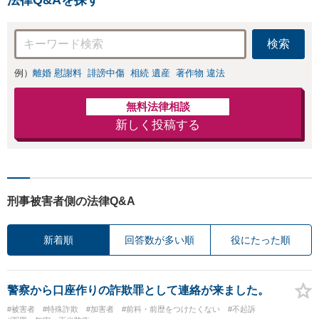
防止のために尽
交渉も対応可」
力」加害者側の対
【完全個室対応】
応可：開示請求の
検索
意見照会が来たと
きの対処法、被害
例）
離婚 慰謝料
誹謗中傷
相続 遺産
著作物 違法
者との示談交渉
無料法律相談
新しく投稿する
刑事被害者側の法律Q&A
新着順
回答数が多い順
役にたった順
警察から口座作りの詐欺罪として連絡が来ました。
#被害者
#特殊詐欺
#加害者
#前科・前歴をつけたくない
#不起訴