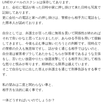
LINEやメールのスクショは保存してあります。

また、会社に電話が有った日時や家に押し掛けて来た日時も写真で
記録してあります。

更に会社への電話と家への押し掛けは、警察から相手方に電話をし
た際本人が認めております。

自分としては、弁護士が言った様に無視を貫いて関係性が終われば
それで良いかなと思っておりましたが、あらゆる手段を用いて接触
してきますし、今後も止む事は無いだろうとの判断です。現時点で
の警察の介入も無意味ですし、話が全く通じる相手ではないのと、
自分達は被害者ヅラしてあたかもこちらが加害者であるような主張
をし、言いたい放題やりたい放題攻撃してくる相手方に対して相当
な怒りと恨みが有ります。精神的にも限界は越えています。

そこで自分なりに出した答えが弁護士を通じて刑事告訴をする事で
す。

私の望みは二度と関わらない事と、

相手方を法的に裁く事です。

一体どうすればいいのでしょうか？