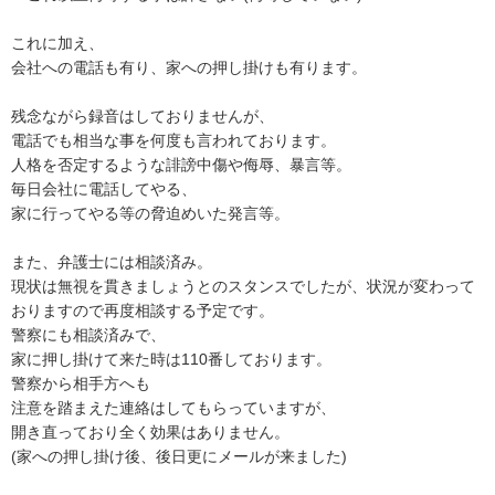
これに加え、

会社への電話も有り、家への押し掛けも有ります。

残念ながら録音はしておりませんが、

電話でも相当な事を何度も言われております。

人格を否定するような誹謗中傷や侮辱、暴言等。

毎日会社に電話してやる、

家に行ってやる等の脅迫めいた発言等。

また、弁護士には相談済み。

現状は無視を貫きましょうとのスタンスでしたが、状況が変わって
おりますので再度相談する予定です。

警察にも相談済みで、

家に押し掛けて来た時は110番しております。

警察から相手方へも

注意を踏まえた連絡はしてもらっていますが、

開き直っており全く効果はありません。

(家への押し掛け後、後日更にメールが来ました)
