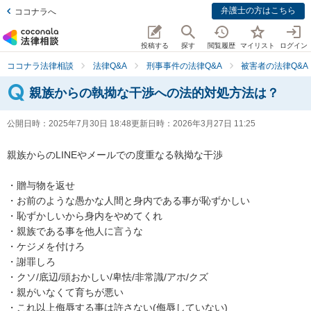
弁護士の方はこちら
ココナラへ
投稿する
探す
閲覧履歴
マイリスト
ログイン
ココナラ法律相談
法律Q&A
刑事事件の法律Q&A
被害者の法律Q&A
親族からの執拗な干渉への法的対処方法は？
公開日時：
2025年7月30日 18:48
更新日時：
2026年3月27日 11:25
親族からのLINEやメールでの度重なる執拗な干渉

・贈与物を返せ

・お前のような愚かな人間と身内である事が恥ずかしい

・恥ずかしいから身内をやめてくれ

・親族である事を他人に言うな

・ケジメを付けろ

・謝罪しろ

・クソ/底辺/頭おかしい/卑怯/非常識/アホ/クズ

・親がいなくて育ちが悪い

・これ以上侮辱する事は許さない(侮辱していない)
