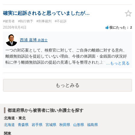
して、なんとか受理してもらうための方策などありますでしょうか？
告訴状を作って証拠をそろえて出すことでしょう。
確実に起訴されると思っていましたが…
#被害者
#執行猶予
#刑事裁判
#不起訴
2026年8月4日
役にたった
2
西浦 嘉博
弁護士
一つの対応案として、検察官に対して、ご自身の離婚に対する意向、
離婚無効訴訟を提起していない理由、今後の体調面・金銭面の状況好
転に伴う離婚無効訴訟の提起の見通し等を整理された上で、書面とし
て提出されることを検討されてみてはいかがでしょうか。 少なくとも
検察官の処分判断の際、相談者さんの意向を示す証拠の一つとして位
置づけられる様に思われます。 より詳細についてお聞きになりたい場
もっとみる
合、最寄りの法律事務所での相談を検討ください
都道府県から被害者に強い弁護士を探す
北海道・東北
北海道
青森県
岩手県
宮城県
秋田県
山形県
福島県
関東