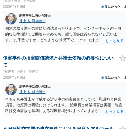
#冤罪・無実・正当防衛
2026年8月6日
役にたった
2
刑事事件に強い弁護士
井上 祐司
弁護士
個別の取り調べの前に切羽詰まった状況下で、インターネットの一般
的な法律相談でご回答を求めても、望む回答は得られないと思いま
す。 お手数ですが、どのような状況下で、いつ、だれからどのような
経緯で口座の提供を頼まれ開設したか、それによる詐欺等の収益がど
の程度だと聞いているのかということについて、お近くで詳細な法律
相談を受けられたうえで対処方法を探された方がよいと思われます。
傷害事件の損害賠償請求と弁護士依頼の必要性につい
一般論でいえば、任意取り調べの場合、ＩＣレコーダーを持参して取
て
り調べ内容を録音することは必須だと考えます。
#被害者
#暴行・傷害罪
2026年8月6日
役にたった
1
刑事事件に強い弁護士
井上 祐司
弁護士
そもそも弁護士が作成する訴状中の損害費目としては、慰謝料と休業
損害、治療費は明確に分けられます。 治療費と休業損害は実額、慰謝
料は交通事故を基準にある程度相場が決まっていますが、全治１０日
間の打撲であれば実際のところ１０～１５万円程度が相場だと思われ
ます。 そうすると、弁護士に依頼した場合はおそらく高い確率で費用
倒れ（回収しても全額弁護士費用となる）となる可能性が高いものと
不同意性交等罪の成立要件における同意とアルコール