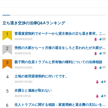
立ち退き交渉の法律Q&Aランキング
1
普通賃貸契約でオーナーから貸主都合の立ち退き要求。このまま住み続けるには？
22
2024年9月20日
2
突然の大家から一ヶ月後の退去をしろと言われたが大家が損害請求に応じない
15
2018年2月2日
3
親子間の住居トラブルと所有物の権利についての法律相談
11
2022年1月29日
4
土地の使用貸借契約に付いてです。
8
2024年7月23日
5
弁護士と連絡が取れない
9
2024年3月5日
6
住人トラブルに関する相談：家賃滞納と退去費の支払いを拒否され、管理鍵の横領も発生