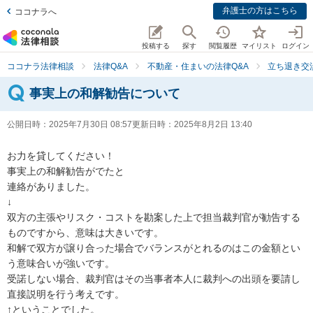
弁護士の方はこちら
ココナラへ
投稿する
探す
閲覧履歴
マイリスト
ログイン
ココナラ法律相談
法律Q&A
不動産・住まいの法律Q&A
立ち退き交
事実上の和解勧告について
公開日時：
2025年7月30日 08:57
更新日時：
2025年8月2日 13:40
お力を貸してください！

事実上の和解勧告がでたと

連絡がありました。

↓

双方の主張やリスク・コストを勘案した上で担当裁判官が勧告する
ものですから、意味は大きいです。

和解で双方が譲り合った場合でバランスがとれるのはこの金額とい
う意味合いが強いです。

受諾しない場合、裁判官はその当事者本人に裁判への出頭を要請し
直接説明を行う考えです。

↑ということでした。
