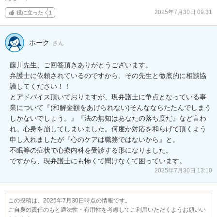
2025年7月30日 09:31
役に立った
1
ホーク
さん
藤川先生、ご回答頂きありがとうございます。

弁護士に依頼されているのですから、その先生と徹底的に相談協
議してください！！

とアドバイス頂いておりますが、現弁護士に争点となっている事
業について『(和解金額をあげられない)そんなならたたんでしまう
しかないでしょう。』『法の無知はあなたの落ち度だ』など言わ
れ、心身を崩してしまいました。何度か対応を和らげて頂くよう
申し入れましたが『心のケアは職務ではないから』と。

不眠等の症状で心療内科を受診する形になりました。

ですから、現弁護士にも怖くて聞けなくて困っています。
2025年7月30日 13:10
この投稿は、2025年7月30日時点の情報です。
ご自身の責任のもと適法性・有用性を考慮してご利用いただくようお願いい