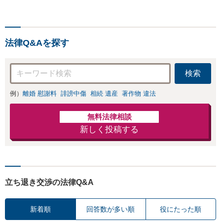
４０社）、破産・再生・任
意整理です。相談件数、訴
訟案件、交渉案件を数多く
担当しています。依頼人さ
法律Q&Aを探す
まにとって、最大限の効用
を得られるように頑張って
います。
検索
例）
離婚 慰謝料
誹謗中傷
相続 遺産
著作物 違法
無料法律相談
新しく投稿する
立ち退き交渉の法律Q&A
新着順
回答数が多い順
役にたった順