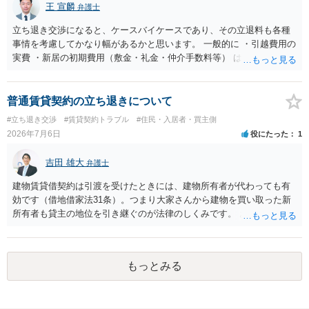
王 宣麟
弁護士
れます。 建物が未登記であること自体は、賃貸借契約の有効性を直ち
に否定するものではなく、引渡しがされていれば賃貸借の効力は原則
立ち退き交渉になると、ケースバイケースであり、その立退料も各種
有効とされています。 今後の交渉では、①現在は普通借家契約が継続
事情を考慮してかなり幅があるかと思います。 一般的に ・引越費用の
しており定期借家への変更に合意していないこと、②貸主側の事情
実費 ・新居の初期費用（敷金・礼金・仲介手数料等） は固い部分かと
（誰が所有者で誰が実際に住む予定か等）を具体的に書面で説明して
思われ、後は、現在の家賃６か月分前後の金額をもらって退去するパ
ほしいこと、③自分たちの居住継続の必要性を丁寧に伝えること、を
ターンが多いかと存じます。
基本方針としたうえで、仮に一定時期の退去を検討する場合には、立
普通賃貸契約の立ち退きについて
退料・引越費用・原状回復費用負担などの条件を明確にした書面を作
#立ち退き交渉
#賃貸契約トラブル
#住民・入居者・買主側
成することが重要です。 契約書では、更新条項・解除条項・期間の定
2026年7月6日
役にたった
1
め・定期借家に関する記載の有無、これまでの更新時の合意内容
（「今回で最後」などの文言）が、借主不利な特約として無効になり
吉田 雄大
得るかどうかも含めて検討ポイントになりますので、署名押印前に内
弁護士
容を十分に確認し、不明点は弁護士に相談することをおすすめしま
建物賃貸借契約は引渡を受けたときには、建物所有者が代わっても有
す。
効です（借地借家法31条）。つまり大家さんから建物を買い取った新
所有者も貸主の地位を引き継ぐのが法律のしくみです。 おそらくは、
新所有者から立退料の提示があることかと思います。金額などの条件
が納得いくものであれば応じても良いですが、納得できなければ断る
（家賃を支払い居住を続ける）のが良いでしょう。
もっとみる