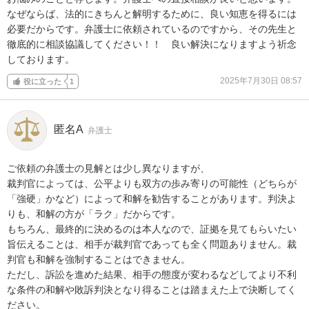
なぜならば、法的にきちんと解明するために、良い知恵を得るには
必要だからです。弁護士に依頼されているのですから、その先生と
徹底的に相談協議してください！！　良い解決になりますよう祈念
しております。
2025年7月30日 08:57
役に立った
1
匿名A
弁護士
ご依頼の弁護士の見解とは少し異なりますが、

裁判官によっては、公平よりも双方の歩み寄りの可能性（どちらが
「強硬」かなど）によって和解を勧告することがあります。判決よ
りも、和解の方が「ラク」だからです。

もちろん、最終的に決めるのは本人なので、証拠を見てもらいたい
旨伝えることは、相手が裁判官であっても全く問題ありません。裁
判官も和解を強制することはできません。

ただし、訴訟を進めた結果、相手の態度が変わるなどしてより不利
な条件の和解や敗訴判決となり得ることは踏まえた上で決断してく
ださい。