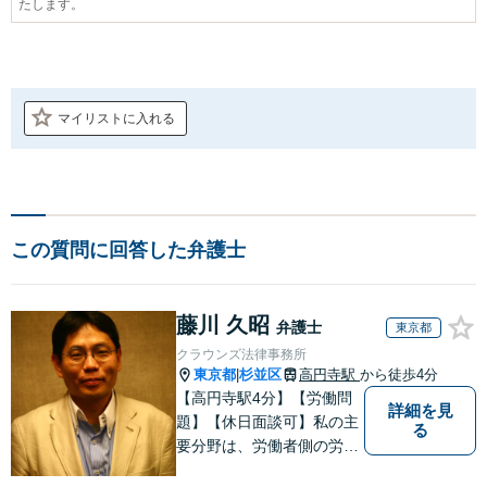
たします。
マイリストに入れる
この質問に回答した弁護士
藤川 久昭
弁護士
東京都
クラウンズ法律事務所
東京都
杉並区
高円寺駅
から徒歩4分
|
【高円寺駅4分】【労働問
詳細を見
題】【休日面談可】私の主
る
要分野は、労働者側の労働
事件、企業法務（顧問先約