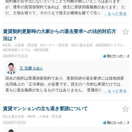
契約書がお手元にないということで判断が難しいところはあります
が、通常の賃貸借契約であれば、借主に原状回復義務があります。 た
だ、土地を借りて、そのうえで借主が建物を建てて住んでいたケース
とは異なり、地付き一戸建て住宅（貸主所有）自体を賃借していたの
であれば、建物を収去して土地を明渡す義務は原則生じないはずで
す。 その後、建物を平屋に立て替えた場合であっても、貸主の承諾を
賃貸契約更新時の大家からの退去要求への法的対応方
得ているのであれば、単純に費用を捻出した側に平屋の所有権が帰属
法は？
する、という話になるわけでもないように思います。 そのため、現
#住民・入居者・買主側
#オーナー・売主側
#立ち退き交渉
#賃貸契約トラブル
状、解体費用を負担することが明確な案件ではないため、まずは相手
#定期借家トラブル
#原状回復
に請求の根拠（なぜ当方が平屋の解体費用を負担しなければならない
2026年7月21日
役にたった
2
のか）を確認されてみてはいかがでしょうか。
王 宣麟
弁護士
現在の契約は普通借家契約であり、更新拒絶や退去要求には借地借家
法28条上の「正当事由」が必要です。貸主の一方的な希望だけでは、
直ちに退去義務が生じるものではありません。 普通借家契約から定期
借家契約への切り替えは、既存の普通借家契約を合意解約したうえで
新たな定期借家契約を締結する形になりますが、これは任意の合意が
前提であり、借主が同意しなければ成立しません。 12年間の居住実
賃貸マンションの立ち退き要請について
績、子どもの学校や地域とのつながり、転居費用の準備が困難な事情
#立ち退き交渉
#住民・入居者・買主側
などは、借主側の強い居住継続の必要性として正当事由判断において
2026年7月5日
役にたった
2
重視される要素ですので、貸主側にかなり具体的な事情と立退料など
がない限り、更新拒絶が認められるハードルは一般的に高いと考えら