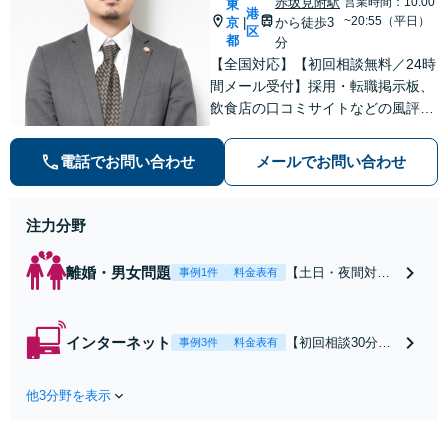
赤坂見附駅
営業時間：10:00
東
港
~20:55（平日）
京
から徒歩3
|
区
都
分
【全国対応】【初回相談無料／24時
間メール受付】採用・転職掲示板、
飲食店の口コミサイトなどの風評被
害対策など実績あり！【刑事】犯罪
の種類を問わず相談可。可能な限り
電話でお問い合わせ
メールでお問い合わせ
早期対応で駆けつけサポート【労
働】不当解雇・残業代請求はおまか
せください
注力分野
離婚・男女問題
【土日・夜間対応
事例1件
料金表有
可】【初回相談30
分無料】「相手方
から書面を提示さ
インターネット
【初回相談30分無
事例3件
料金表有
れたら、サインす
料】状況に応じて
る前にご相談を」
手段を使い分け、
経験豊富な弁護士
他3分野を表示
適切な方法で投稿
が全力で交渉にあ
の削除・発信者情
たります！相手方
報開示請求をおこ