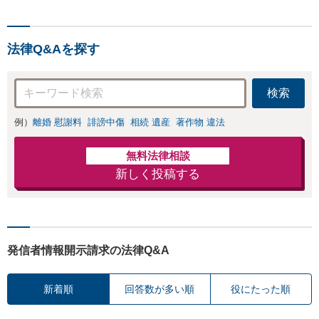
と直接話す精神的
ないます「企業や
負担を軽減「弁護
お店の風評被害対
士の交渉で慰謝料
策／売り上げ低下
金額アップ／減額
法律Q&Aを探す
防止のために尽
交渉も対応可」
力」加害者側の対
【完全個室対応】
応可：開示請求の
検索
意見照会が来たと
きの対処法、被害
例）
離婚 慰謝料
誹謗中傷
相続 遺産
著作物 違法
者との示談交渉
無料法律相談
新しく投稿する
発信者情報開示請求の法律Q&A
新着順
回答数が多い順
役にたった順