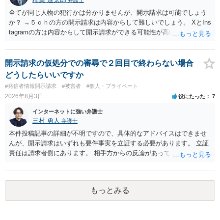
弁護士
全てが同じ人物の犯行かは分かりませんが、開示請求は可能でしょう
か？ →５ｃｈの方の開示請求は内容からして難しいでしょう。 XとIns
tagramの方は内容からして開示請求ができる可能性が高いでしょう。
ただ、アカウントが削除されていると開示請求は失敗する可能性が高
いでしょう。７月中にアカウントが削除されている場合、今から進め
ても失敗する可能性が高いように思われます。 相手を特定できた場
開示請求の仮処分での審尋で２回目で終わらない場合
合、相手に全ての弁護士費用を負担させることは可能でしょうか？ →
どうしたらいいですか
訴訟外の交渉で相手方が認めれば負担させることができるでしょう。
#発信者情報開示請求
#被害者
#個人・プライベート
訴訟で判決となった場合は、実際の弁護士費用が認められる場合と認
2026年8月3日
役にたった
7
められない場合があり何ともいえないところでしょう。
インターネットに強い弁護士
三村 勇人
弁護士
本件投稿記事の詳細が不明ですので、具体的なアドバイスはできませ
んが、開示請求はいずれも要件事実を立証する必要があります。 立証
責任は請求者側にあります。 相手方からの反論があっても、裁判官が
要件事実を満たしていると判断すれば、補充は求められません。 相手
方が口頭で反論したのは、仮処分は迅速性が要求されるためです。 書
面での反論となれば、より遅延する可能性がございます。 また、本件
もっとみる
はXのため、APのIPアドレスの保存期間の問題もございます。 開示請
求は法律知識が不可欠ですが、それだけでは足りず、実務を踏まえた
方法を選択することが重要です。