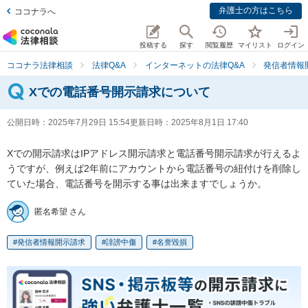
弁護士の方はこちら
ココナラへ
投稿する
探す
閲覧履歴
マイリスト
ログイン
ココナラ法律相談
法律Q&A
インターネットの法律Q&A
発信者情報
Xでの電話番号開示請求について
公開日時：
2025年7月29日 15:54
更新日時：
2025年8月1日 17:40
Xでの開示請求はIPアドレス開示請求と電話番号開示請求が行えるよ
うですが、例えば2年前にアカウントから電話番号の紐付けを削除し
ていた場合、電話番号を開示する事は出来ますでしょうか。
匿名希望 さん
発信者情報開示請求
誹謗中傷
名誉毀損