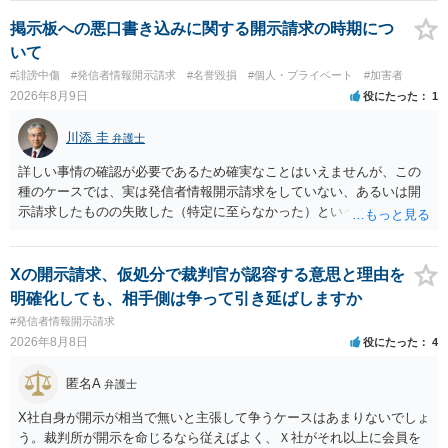
掲示板への悪口書き込みに関する開示請求の時期につ
いて
#誹謗中傷
#発信者情報開示請求
#名誉毀損
#個人・プライベート
#加害者
2026年8月9日
役にたった
1
川添 圭
弁護士
詳しい事情の確認が必要であるため確実なことはいえませんが、この
種のケースでは、実は発信者情報開示請求をしていない、あるいは開
示請求したものの失敗した（特定に至らなかった）という事案が比較
的多いです（特に、発信者情報開示請求を行ったことを誇示するよう
な投稿をする場合にはなおさら）。
Xの開示請求、仮処分で裁判官が認容する意思と理由を
明確化しても、相手側は争って引き延ばしますか
#発信者情報開示請求
2026年8月8日
役にたった
4
匿名A
弁護士
X社自身が開示が相当で無いと主張して争うケースはあまりないでしょ
う。裁判所が開示を命じるなら従えばよく、Ｘ社がそれ以上に会員を