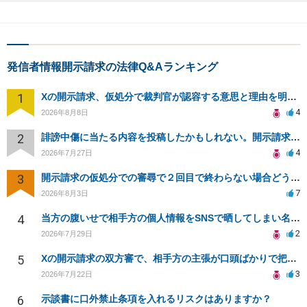
発信者情報開示請求の法律Q&Aランキング
1
Xの開示請求、仮処分で裁判官が認容する意思と理由を明確化しても、相手側は争って引き延ばしますか
4
2026年8月8日
2
誹謗中傷に当たる内容を投稿したかもしれない。開示請求や民事刑事裁判に発展しうるのか教えて欲しい。
4
2026年7月27日
3
開示請求の仮処分での審尋で２回目で終わらない場合どうしたらいいですか
7
2026年8月3日
4
当方の腹いせで相手方の個人情報をSNSで晒してしまい名誉毀損させてしまったかもしれない
2
2026年7月29日
5
Xの開示請求の双方審で、相手方の主張が口頭ばかりで把握しきれません
3
2026年7月22日
6
示談書に口外禁止条項を入れるリスクはありますか？