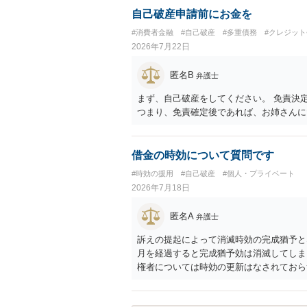
自己破産申請前にお金を
#消費者金融
#自己破産
#多重債務
#クレジッ
2026年7月22日
匿名B
弁護士
まず、自己破産をしてください。 免責決
つまり、免責確定後であれば、お姉さんに
借金の時効について質問です
#時効の援用
#自己破産
#個人・プライベート
2026年7月18日
匿名A
弁護士
訴えの提起によって消滅時効の完成猶予と
月を経過すると完成猶予効は消滅してしまい
権者については時効の更新はなされておらず
月以内に再提訴しなければやはり時効は更
い日ではなく期限の利益喪失日（通常は所