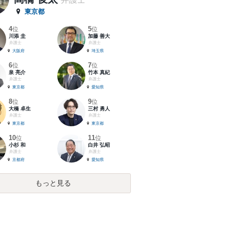
東京都
4
5
位
位
川添 圭
加藤 善大
弁護士
弁護士
大阪府
埼玉県
6
7
位
位
泉 亮介
竹本 真紀
弁護士
弁護士
東京都
愛知県
8
9
位
位
大橋 卓生
三村 勇人
弁護士
弁護士
東京都
東京都
10
11
位
位
小杉 和
白井 弘昭
弁護士
弁護士
京都府
愛知県
もっと見る