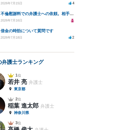
4
2026年7月15日
不倫慰謝料での弁護士への依頼。相手が自己破産、弁護士との契約範囲は？
2026年7月16日
借金の時効について質問です
2
2026年7月18日
の弁護士ランキング
1
位
若井 亮
弁護士
東京都
2
位
稲葉 進太郎
弁護士
神奈川県
3
位
髙橋 俊太
弁護士