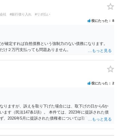
ト会社
#銀行借り入れ
#リボ払い
役にたった
8
定が確定すれば自然債務という強制力のない債務になります。
だけ２万円支払っても問題ありません。
役にたった
2
なりますが、訴えを取り下げた場合には、取下げの日から6か
ます（民法147条1項）。 本件ては、2023年に提訴された債
、2026年5月に提訴された債権者については取下げ日から6か
新しないことになります。ただし、消滅時効の起算点は、不払
定の分割の支払期日から1～2か月程度経過しても支払いがなけ