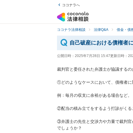
ココナラへ
ココナラ法律相談
法律Q&A
借金・債
自己破産における債権者
公開日時：
2025年7月28日 15:47
更新日時：
20
裁判官と委任された弁護士が協議するの
①どのようなケースにおいて、債権者に
例：毎月の収支に余裕がある場合など。

②配当の積み立てをするよう打診がくる
③弁護士の先生と交渉力や力量で裁判官
でしょうか？