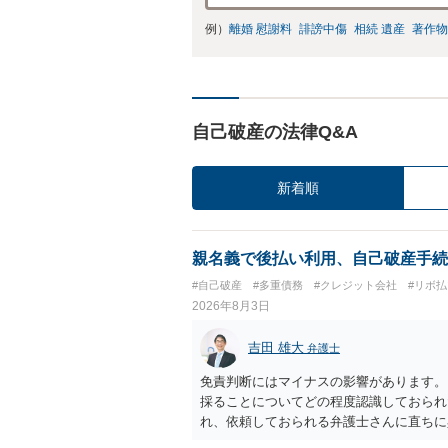
例）
離婚 慰謝料
誹謗中傷
相続 遺産
著作物
自己破産の法律Q&A
新着順
親名義で後払い利用、自己破産手続
#自己破産
#多重債務
#クレジット会社
#リボ払
2026年8月3日
吉田 雄大
弁護士
免責判断にはマイナスの影響があります。
採ることについてどの程度認識しておられ
れ、依頼しておられる弁護士さんに直ちに
勧めします。