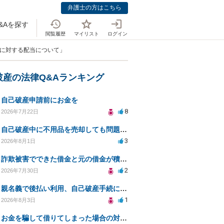
弁護士の方はこちら
&Aを探す
閲覧履歴
マイリスト
ログイン
者に対する配当について」
破産の法律Q&Aランキング
自己破産申請前にお金を
8
2026年7月22日
自己破産中に不用品を売却しても問題ないか？
3
2026年8月1日
詐欺被害でできた借金と元の借金が積み重なり返済困難
2
2026年7月30日
親名義で後払い利用、自己破産手続に影響はあるか？
1
2026年8月3日
お金を騙して借りてしまった場合の対処法と今後の対応策