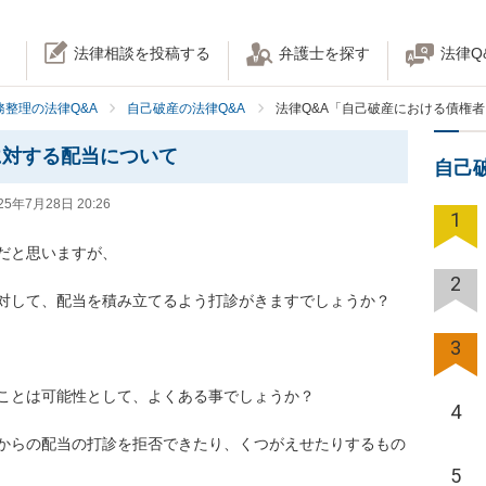
法律相談を投稿する
弁護士を探す
法律Q
務整理の法律Q&A
自己破産の法律Q&A
法律Q&A「自己破産における債権
に対する配当について
自己
25年7月28日 20:26
1
だと思いますが、

2
対して、配当を積み立てるよう打診がきますでしょうか？

3
ことは可能性として、よくある事でしょうか？

4
からの配当の打診を拒否できたり、くつがえせたりするもの
5