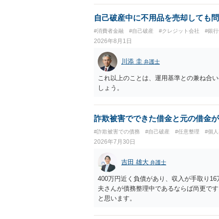
自己破産中に不用品を売却しても問
#消費者金融
#自己破産
#クレジット会社
#銀
2026年8月1日
川添 圭
弁護士
これ以上のことは、運用基準との兼ね合い
しょう。
詐欺被害でできた借金と元の借金が
#詐欺被害での債務
#自己破産
#任意整理
#個
2026年7月30日
吉田 雄大
弁護士
400万円近く負債があり、収入が手取り1
夫さんが債務整理中であるならば尚更です
と思います。