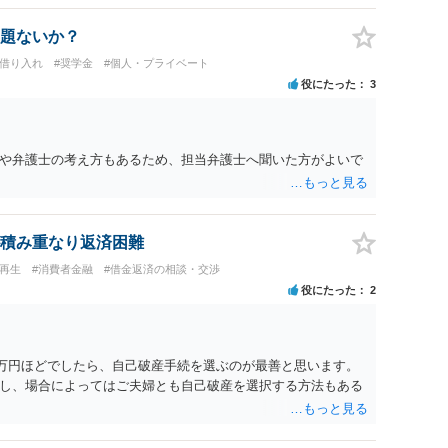
題ないか？
行借り入れ
#奨学金
#個人・プライベート
役にたった
3
や弁護士の考え方もあるため、担当弁護士へ聞いた方がよいで
積み重なり返済困難
人再生
#消費者金融
#借金返済の相談・交渉
役にたった
2
6万円ほどでしたら、自己破産手続を選ぶのが最善と思います。
し、場合によってはご夫婦とも自己破産を選択する方法もある