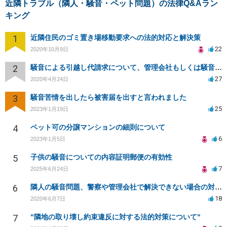
近隣トラブル（隣人・騒音・ペット問題）の法律Q&Aラン
キング
1
近隣住民のゴミ置き場移動要求への法的対応と解決策
22
2020年10月9日
2
騒音による引越し代請求について、管理会社もしくは騒音主から請求できるか？
27
2020年4月24日
3
騒音苦情を出したら被害届を出すと言われました
25
2023年1月19日
4
ペット可の分譲マンションの細則について
6
2023年1月5日
5
子供の騒音についての内容証明郵便の有効性
7
2025年6月24日
6
隣人の騒音問題、警察や管理会社で解決できない場合の対策は？
18
2020年6月7日
7
"隣地の取り壊し約束違反に対する法的対策について"