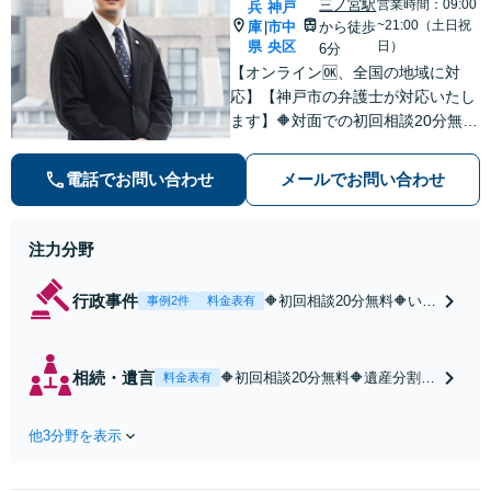
三ノ宮駅
営業時間：09:00
兵
神戸
~21:00（土日祝
庫
市中
から徒歩
|
県
央区
日）
6分
【オンライン🆗、全国の地域に対
応】【神戸市の弁護士が対応いたし
ます】🔶対面での初回相談20分無料
🔶いじめ問題や学校問題に精通。法
的な解決だけでなく、依頼者が再び
電話でお問い合わせ
メールでお問い合わせ
前を向けるような支援を心がけてい
ます。【三ノ宮駅6分】
注力分野
行政事件
🔶初回相談20分無料🔶いじ
事例2件
料金表有
め問題や学校問題に精通🔶
学校生活でお悩みのお子さ
まと保護者の方、学校関係
相続・遺言
🔶初回相談20分無料🔶遺産分割協
料金表有
者の方のお気持ちに寄り添
議や調停、不動産・株式の相続手
い、「適切な問題解決」を
続き、遺留分侵害額請求、相続放
目指します。【オンライン
他3分野を表示
棄など。依頼者さまの思いを尊重
相談可】【三ノ宮駅6分】
し、納得できる相続の実現を目指
します【オンライン相談OK】