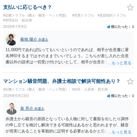
支払いに応じるべき？
#近隣トラブル（隣人・騒音・ペット問題）
#売買トラブル
#賃貸契約トラブル
#管理会社・組合側
2026年7月9日
役にたった
1
菊地 陽介
弁護士
11,000円であれば払ってもいいというのであれば、相手が合意書に署
名押印するまではそのままでいいでしょう。こちらが差し入れた合意
書以外の請求は一切受け付けないとして、相手が合意書を作成するま
では支払いをしない方がいいと思います。 他方で、既に合意書を差し
入れてしまっているということなので、もし11,000円の支払い合意も
撤回したいというのであれば、できれば内容証明で先方の支払いの請
マンション騒音問題、弁護士相談で解決可能性あり？
求について一切応じるつもりがない旨を書面で伝えたうえで、先に差
#近隣トラブル（隣人・騒音・ペット問題）
#住民・入居者・買主側
し入れた合意書は撤回すると明確に示す必要があります。
2026年6月23日
役にたった
1
泉 亮介
弁護士
弁護士から騒音の原因となっている人物に対して書面を出したり調停
の申し立てを検討し解決できる可能性はあるかと思われますが、騒音
が現実にあることを客観的に証明する必要があるかと思われます。