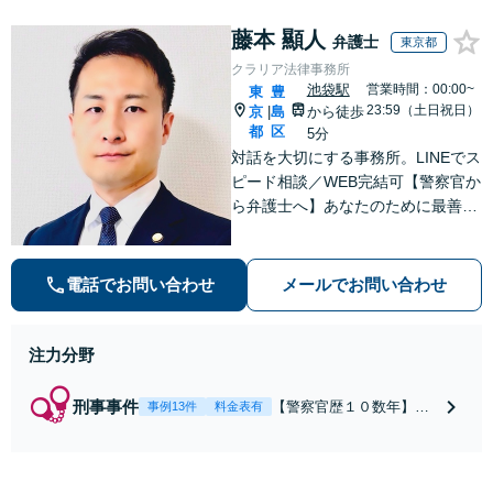
【出張相談（応相談）】【三宮駅
藤本 顯人
6分】
弁護士
東京都
クラリア法律事務所
池袋駅
営業時間：00:00~
東
豊
23:59（土日祝日）
京
島
から徒歩
|
都
区
5分
対話を大切にする事務所。LINEでス
ピード相談／WEB完結可【警察官か
ら弁護士へ】あなたのために最善の
解決を目指します。洞察力と交渉力
を強みに、相続問題、交通事故や離
婚などの民事から刑事事件まで幅広
電話でお問い合わせ
メールでお問い合わせ
く支援【完全個室】
注力分野
刑事事件
【警察官歴１０数年】
事例13件
料金表有
【元警部補】夜間・休日
でも即対応！【即日接
見】呼び出し直後や逮捕