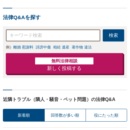
直後の対応により不起
訴・身柄釈放実績多数！
捜査経験を活かした先回
法律Q&Aを探す
りのサポートが強み。高
い交渉力で示談成立へ尽
力。少年事件／告訴・告
検索
発の経験多数有り
例）
離婚 慰謝料
誹謗中傷
相続 遺産
著作物 違法
無料法律相談
新しく投稿する
近隣トラブル（隣人・騒音・ペット問題）の法律Q&A
新着順
回答数が多い順
役にたった順