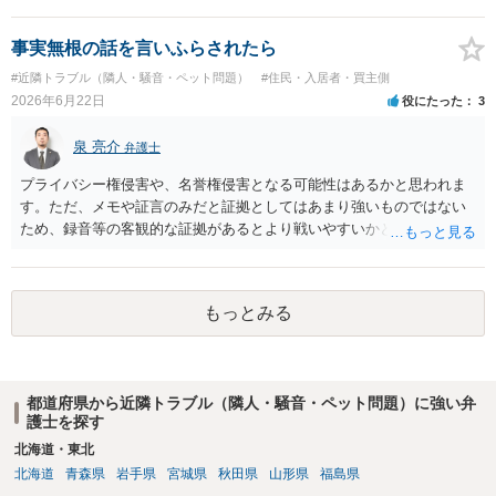
事実無根の話を言いふらされたら
#近隣トラブル（隣人・騒音・ペット問題）
#住民・入居者・買主側
2026年6月22日
役にたった
3
泉 亮介
弁護士
プライバシー権侵害や、名誉権侵害となる可能性はあるかと思われま
す。ただ、メモや証言のみだと証拠としてはあまり強いものではない
ため、録音等の客観的な証拠があるとより戦いやすいかと思われま
す。
もっとみる
都道府県から近隣トラブル（隣人・騒音・ペット問題）に強い弁
護士を探す
北海道・東北
北海道
青森県
岩手県
宮城県
秋田県
山形県
福島県