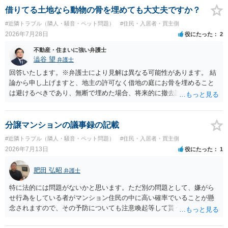
借りてる土地なら動物の骨を埋めても大丈夫ですか？
#近隣トラブル（隣人・騒音・ペット問題）
#住民・入居者・買主側
2026年7月28日
役にたった
2
不動産・住まいに強い弁護士
澁谷 望
弁護士
回答いたします。※弁護士により見解は異なる可能性があります。 結
論から申し上げますと、地主の許可なく借地の庭にお骨を埋めること
は避けるべきであり、無断で埋めた場合、将来的に撤去請求や退去時
の損害賠償（原状回復費用）を求められるリスクがあります。 法律
上、自分のペットの遺骨を埋める行為自体は墓地埋葬法違反や不法投
棄には該当しないため、犯罪になるわけではありません。しかし、建
分譲マンションの議事録の記載
物の所有者は質問者様であっても、土地の所有権はあくまで地主にあ
#近隣トラブル（隣人・騒音・ペット問題）
#住民・入居者・買主側
ります。そのため、地主に無断でお骨を埋める行為は、他人の所有権
2026年7月13日
役にたった
1
を侵害する行為や、借地人としての善管注意義務違反とみなされる可
能性が高いのが私見です。 どうしてもお近くで供養されたい場合は、
肥田 弘昭
弁護士
事前に地主へ相談して許可を得るか、土地に直接埋めずに大きめの鉢
植え等で供養する「プランター葬」や、ペット霊園等への納骨を検討
特に法的には問題がないかと思います。ただ別の問題として、嫌がら
されるのが確実かと思います。
せ行為をしている者がマンション住民の中に高い確率でいることが懸
念されますので、その予防についても注意喚起等して貰うと良いかと
思います。ご参考にしてください。