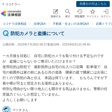
弁護士の方はこちら
ココナラへ
投稿する
探す
閲覧履歴
マイリスト
ログイン
ココナラ法律相談
法律Q&A
不動産・住まいの法律Q&A
近隣トラブ
防犯カメラと盗撮について
公開日時：
2025年7月29日 08:37
更新日時：
2025年8月1日 09:40
一カ月後を目処に　自宅に防犯カメラを取り付ける予定なのです
が　盗撮にならないかご教示いただけますか？

使用目的は防犯で　撮影箇所は自宅の出入り口近隣　駐車場で　自
宅の範囲外は家の前にある公共の道路　隣家の庭で隣家には出張に
行くので防犯の為と伝え　承認は得ています。　もちろんですが下
着や裸が写ると想定される場所はありません。

特別な理由がない限り他人にも開示する気はありません。警察の任
意協力ぐらいしか想定していません。

よろしくお願いします
マツダ さん