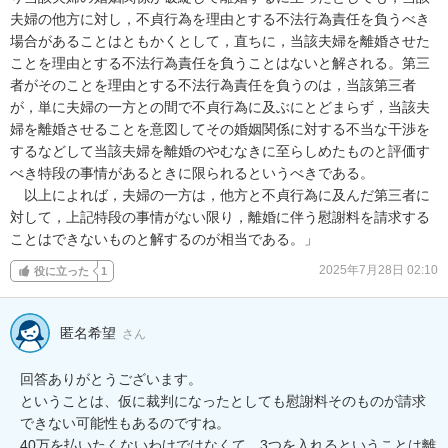
夫婦の他方に対し，不貞行為を理由とする不法行為責任を負うべき
場合があることはともかくとして，直ちに，当該夫婦を離婚させた
ことを理由とする不法行為責任を負うことはないと解される。第三
者がそのことを理由とする不法行為責任を負うのは，当該第三者
が，単に夫婦の一方との間で不貞行為に及ぶにとどまらず，当該夫
婦を離婚させることを意図してその婚姻関係に対する不当な干渉を
するなどして当該夫婦を離婚のやむなきに至らしめたものと評価す
べき特段の事情があるときに限られるというべきである。 

　以上によれば，夫婦の一方は，他方と不貞行為に及んだ第三者に
対して，上記特段の事情がない限り，離婚に伴う慰謝料を請求する
ことはできないものと解するのが相当である。」
2025年7月28日 02:10
役に立った
1
匿名希望
さん
回答ありがとうございます。

ということは、仮に裁判になったとしても慰謝料そのものが請求
できない可能性もあるのですね。

40万を払いたくないわけではなくて、3つを入れるということは離