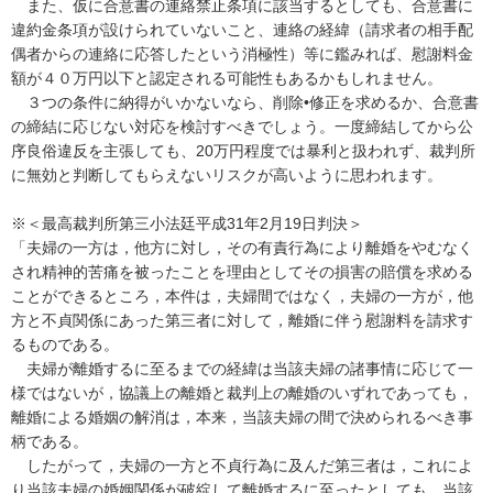
　また、仮に合意書の連絡禁止条項に該当するとしても、合意書に
違約金条項が設けられていないこと、連絡の経緯（請求者の相手配
偶者からの連絡に応答したという消極性）等に鑑みれば、慰謝料金
額が４０万円以下と認定される可能性もあるかもしれません。

　３つの条件に納得がいかないなら、削除•修正を求めるか、合意書
の締結に応じない対応を検討すべきでしょう。一度締結してから公
序良俗違反を主張しても、20万円程度では暴利と扱われず、裁判所
に無効と判断してもらえないリスクが高いように思われます。

※＜最高裁判所第三小法廷平成31年2月19日判決＞

「夫婦の一方は，他方に対し，その有責行為により離婚をやむなく
され精神的苦痛を被ったことを理由としてその損害の賠償を求める
ことができるところ，本件は，夫婦間ではなく，夫婦の一方が，他
方と不貞関係にあった第三者に対して，離婚に伴う慰謝料を請求す
るものである。 

　夫婦が離婚するに至るまでの経緯は当該夫婦の諸事情に応じて一
様ではないが，協議上の離婚と裁判上の離婚のいずれであっても，
離婚による婚姻の解消は，本来，当該夫婦の間で決められるべき事
柄である。 

　したがって，夫婦の一方と不貞行為に及んだ第三者は，これによ
り当該夫婦の婚姻関係が破綻して離婚するに至ったとしても，当該