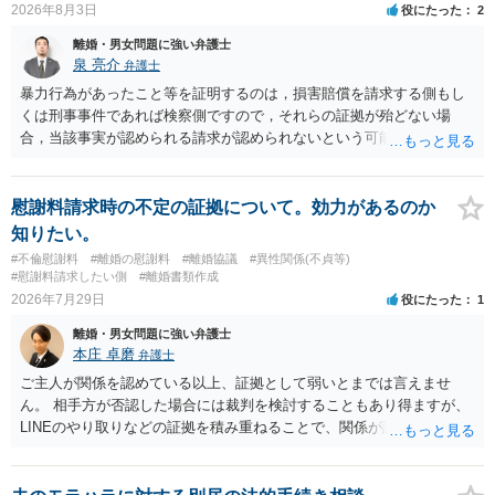
2026年8月3日
役にたった
2
担すべきかについては、離婚時の合意内容のほか、子どもの年齢、大
学進学についての父母の認識、父母の学歴・収入・資産状況、進学先
離婚・男女問題に強い弁護士
や費用などを踏まえて個別に検討することになります。公正証書の他
泉 亮介
弁護士
の条項において、養育費の終期についてどのように定められている
暴力行為があったこと等を証明するのは，損害賠償を請求する側もし
か、大学進学に関する定めの有無、「教育費」「進学費用」に関する
くは刑事事件であれば検察側ですので，それらの証拠が殆どない場
定めの有無等について確認する必要があると考えられます。
合，当該事実が認められる請求が認められないという可能性はあるで
しょう。
慰謝料請求時の不定の証拠について。効力があるのか
知りたい。
#不倫慰謝料
#離婚の慰謝料
#離婚協議
#異性関係(不貞等)
#慰謝料請求したい側
#離婚書類作成
2026年7月29日
役にたった
1
離婚・男女問題に強い弁護士
本庄 卓磨
弁護士
ご主人が関係を認めている以上、証拠として弱いとまでは言えませ
ん。 相手方が否認した場合には裁判を検討することもあり得ますが、
LINEのやり取りなどの証拠を積み重ねることで、関係が認定される余
地は十分にあります。 ただし、手元の証拠でどこまで認定できるかは
個別の事情によりますので、お早めに弁護士に相談されることをおす
すめします。