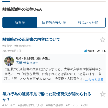
離婚慰謝料の法律Q&A
新着順
回答数が多い順
役にたった順
離婚時の公正証書の内容について
#養育費
#離婚の慰謝料
2026年8月3日
役にたった
6
離婚・男女問題に強い弁護士
髙橋 俊太
弁護士
ご記載の公正証書の文言だけからすると、大学の入学金や授業料等が
当然にこの「特別な費用」に含まれるとは言いにくいと思います。条
項に「等」という文言があるため、治療費・入院費だけに限定される
わけではありませんが、その前に「病気・事故に伴う費用」と明記さ
れていますので、通常は、病気や事故によって臨時に必要となった医
療費その他これに類する特別支出を念頭に置いた条項と読むのが自然
暴力行為の証拠不足で酔った記憶喪失が認められる
です。したがって、大学の入学金、授業料、受験費用などの教育費に
か？
ついてまで、「この条項があるから当然に半額を請求できる」とまで
#DV・暴力
#慰謝料請求したい側
#離婚の慰謝料
#モラハラ
#裁判
は言いにくいと思われます。なお、通常、大学進学費用をどこまで負