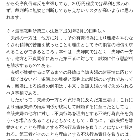
から公序良俗違反を主張しても、20万円程度では暴利と扱われ
ず、裁判所に無効と判断してもらえないリスクが高いように思わ
れます。

※＜最高裁判所第三小法廷平成31年2月19日判決＞

「夫婦の一方は，他方に対し，その有責行為により離婚をやむな
くされ精神的苦痛を被ったことを理由としてその損害の賠償を求
めることができるところ，本件は，夫婦間ではなく，夫婦の一方
が，他方と不貞関係にあった第三者に対して，離婚に伴う慰謝料
を請求するものである。 

　夫婦が離婚するに至るまでの経緯は当該夫婦の諸事情に応じて
一様ではないが，協議上の離婚と裁判上の離婚のいずれであって
も，離婚による婚姻の解消は，本来，当該夫婦の間で決められる
べき事柄である。 

　したがって，夫婦の一方と不貞行為に及んだ第三者は，これに
より当該夫婦の婚姻関係が破綻して離婚するに至ったとしても，
当該夫婦の他方に対し，不貞行為を理由とする不法行為責任を負
うべき場合があることはともかくとして，直ちに，当該夫婦を離
婚させたことを理由とする不法行為責任を負うことはないと解さ
れる。第三者がそのことを理由とする不法行為責任を負うのは，