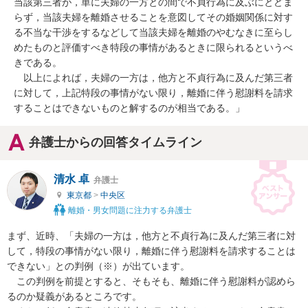
当該第三者が，単に夫婦の一方との間で不貞行為に及ぶにとどま
らず，当該夫婦を離婚させることを意図してその婚姻関係に対す
る不当な干渉をするなどして当該夫婦を離婚のやむなきに至らし
めたものと評価すべき特段の事情があるときに限られるというべ
きである。 

　以上によれば，夫婦の一方は，他方と不貞行為に及んだ第三者
に対して，上記特段の事情がない限り，離婚に伴う慰謝料を請求
することはできないものと解するのが相当である。」
弁護士からの回答タイムライン
清水 卓
弁護士
東京都
>
中央区
離婚・男女問題に注力する弁護士
まず、近時、「夫婦の一方は，他方と不貞行為に及んだ第三者に対
して，特段の事情がない限り，離婚に伴う慰謝料を請求することは
できない」との判例（※）が出ています。

　この判例を前提とすると、そもそも、離婚に伴う慰謝料が認めら
るのか疑義があるところです。
