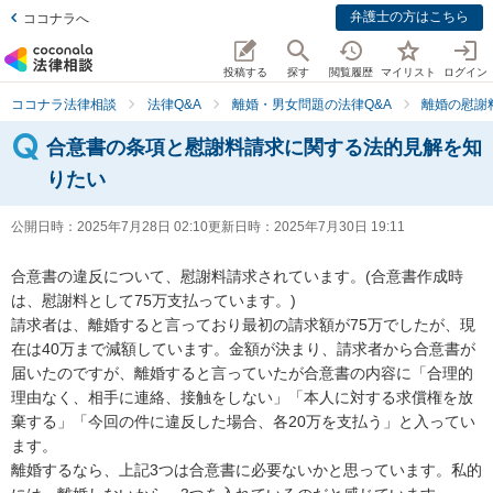
弁護士の方はこちら
ココナラへ
投稿する
探す
閲覧履歴
マイリスト
ログイン
ココナラ法律相談
法律Q&A
離婚・男女問題の法律Q&A
離婚の慰謝
合意書の条項と慰謝料請求に関する法的見解を知
りたい
公開日時：
2025年7月28日 02:10
更新日時：
2025年7月30日 19:11
合意書の違反について、慰謝料請求されています。(合意書作成時
は、慰謝料として75万支払っています。)

請求者は、離婚すると言っており最初の請求額が75万でしたが、現
在は40万まで減額しています。金額が決まり、請求者から合意書が
届いたのですが、離婚すると言っていたが合意書の内容に「合理的
理由なく、相手に連絡、接触をしない」「本人に対する求償権を放
棄する」「今回の件に違反した場合、各20万を支払う」と入ってい
ます。

離婚するなら、上記3つは合意書に必要ないかと思っています。私的