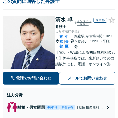
この質問に回答した弁護士
清水 卓
東京都
インタビュ
ーを見る
弁護士
しみず法律事務所
銀座駅
か
営業時間：10:00
東
中
~19:00（平日）
京
央
ら徒歩3
|
都
区
分
【電話・WEBによる初回無料相談も
可】弊事務所では、来所頂いての面
談以外にも、電話・オンライン形式
での初回無料相談も実施中。すぐに
弁護士にご相談頂くことで、今のご
電話でお問い合わせ
メールでお問い合わせ
不安が和らぐとともに、問題解決の
ために前に進むことができます。
注力分野
離婚・男女問題
【初回相談無料】
事例1件
料金表有
【電話・オンライ
ン相談対応】あな