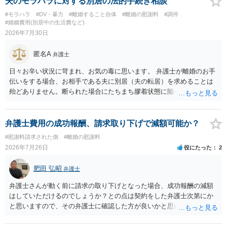
夫のモラハラに対する別居の法的手続き相談
#モラハラ
#DV・暴力
#離婚すること自体
#離婚の慰謝料
#調停
#婚姻費用(別居中の生活費など)
2026年7月30日
匿名A
弁護士
日々お辛い状況に苛まれ、お気の毒に思います。 弁護士が離婚のお手
伝いをする場合、お相手である夫に別居（夫の転居）を求めることは
殆どありません。断られた場合にたちまち膠着状態に陥ってしまうの
と、同居中の依頼者ご本人をますます窮地に陥らせてしまう可能性が
高いためです。 実務的には、ご相談者さまが転居する形で離婚協議等
を進める選択を採らざるを得ないことが圧倒的多数です。
弁護士費用の成功報酬、請求取り下げで減額可能か？
#慰謝料請求された側
#離婚の慰謝料
2026年7月26日
役にたった
2
肥田 弘昭
弁護士
弁護士さんが動く前に請求の取り下げとなった場合、成功報酬の減額
はしていただけるのでしょうか？との点は契約をした弁護士次第にか
と思いますので、その弁護士に確認した方が良いかと思います。ご参
考にしてください。