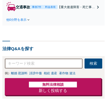
たにとって有利な
交通事故
【重大後遺障害・死亡事案
事例7件
料金表有
条件で離婚ができ
などの実績多数】「被害者
るよう、経験豊富
救済を第一に」一日でも早
な弁護士が多角的
他6分野を表示
く日常を取り戻せるよう、
な視点でアドバイ
私が力になります【初回相
ス「親権・監護
談無料】【電話・オンライ
権・面会交流に実
ン相談対応】「スピード対
績あり」子の引渡
応・納得できる解決を」
し・認知・親子関
「刑事裁判のニーズにも対
係不存在確認など
法律Q&Aを探す
応」【休日・夜間相談可】
もご相談下さい
【子連れ相談可】
検索
例）
離婚 慰謝料
誹謗中傷
相続 遺産
著作物 違法
無料法律相談
新しく投稿する