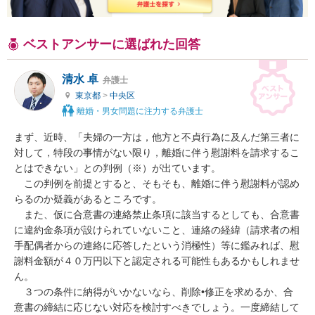
ベストアンサーに選ばれた回答
清水 卓
弁護士
東京都
>
中央区
離婚・男女問題に注力する弁護士
まず、近時、「夫婦の一方は，他方と不貞行為に及んだ第三者に
対して，特段の事情がない限り，離婚に伴う慰謝料を請求するこ
とはできない」との判例（※）が出ています。

　この判例を前提とすると、そもそも、離婚に伴う慰謝料が認め
らるのか疑義があるところです。

　また、仮に合意書の連絡禁止条項に該当するとしても、合意書
に違約金条項が設けられていないこと、連絡の経緯（請求者の相
手配偶者からの連絡に応答したという消極性）等に鑑みれば、慰
謝料金額が４０万円以下と認定される可能性もあるかもしれませ
ん。

　３つの条件に納得がいかないなら、削除•修正を求めるか、合
意書の締結に応じない対応を検討すべきでしょう。一度締結して