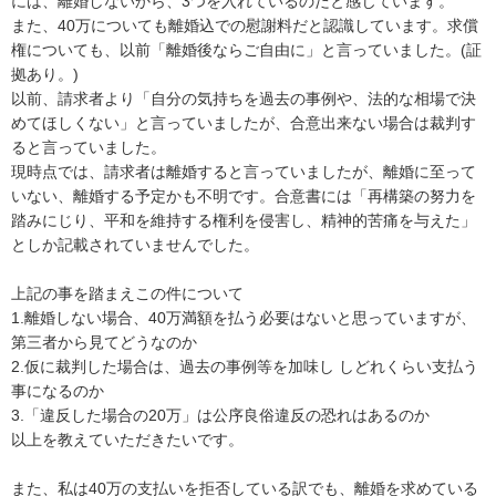
には、離婚しないから、3つを入れているのだと感じています。

また、40万についても離婚込での慰謝料だと認識しています。求償
権についても、以前「離婚後ならご自由に」と言っていました。(証
拠あり。)

以前、請求者より「自分の気持ちを過去の事例や、法的な相場で決
めてほしくない」と言っていましたが、合意出来ない場合は裁判す
ると言っていました。

現時点では、請求者は離婚すると言っていましたが、離婚に至って
いない、離婚する予定かも不明です。合意書には「再構築の努力を
踏みにじり、平和を維持する権利を侵害し、精神的苦痛を与えた」
としか記載されていませんでした。

上記の事を踏まえこの件について

1.離婚しない場合、40万満額を払う必要はないと思っていますが、
第三者から見てどうなのか

2.仮に裁判した場合は、過去の事例等を加味し しどれくらい支払う
事になるのか

3.「違反した場合の20万」は公序良俗違反の恐れはあるのか

以上を教えていただきたいです。

また、私は40万の支払いを拒否している訳でも、離婚を求めている