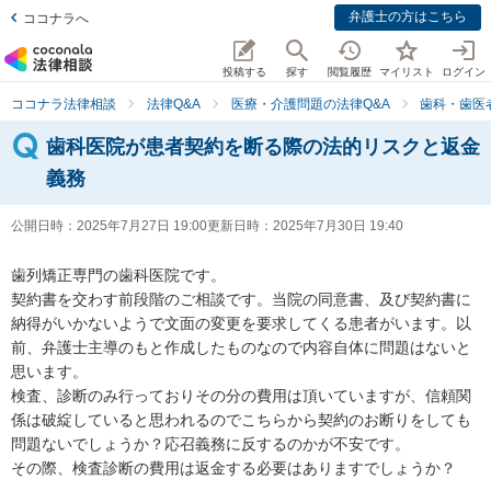
弁護士の方はこちら
ココナラへ
投稿する
探す
閲覧履歴
マイリスト
ログイン
ココナラ法律相談
法律Q&A
医療・介護問題の法律Q&A
歯科・歯医
歯科医院が患者契約を断る際の法的リスクと返金
義務
公開日時：
2025年7月27日 19:00
更新日時：
2025年7月30日 19:40
歯列矯正専門の歯科医院です。

契約書を交わす前段階のご相談です。当院の同意書、及び契約書に
納得がいかないようで文面の変更を要求してくる患者がいます。以
前、弁護士主導のもと作成したものなので内容自体に問題はないと
思います。

検査、診断のみ行っておりその分の費用は頂いていますが、信頼関
係は破綻していると思われるのでこちらから契約のお断りをしても
問題ないでしょうか？応召義務に反するのかが不安です。

その際、検査診断の費用は返金する必要はありますでしょうか？