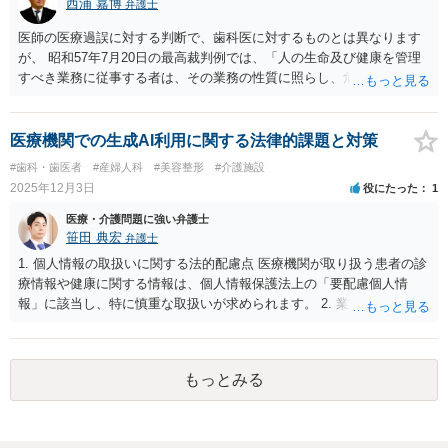
西浦 嘉博
弁護士
医師の医療過誤に対する判断で、歯科医に対するものとは異なります
が、 昭和57年7月20日の最高裁判例では、「人の生命及び健康を管理
すべき業務に従事する者は、その業務の性質に照らし、危険防止のた
めに実験上必要とされる最善の注意義務を要求されるが」「右注意義
務の基準となるべきものは、診療当時のいわゆる臨床医学の実践にお
ける医療水準である」と判示されています。 したがって一般論とし
医療機関での生成AI利用に関する法律的課題と対策
て、少なくとも医師に対する医療過誤の責任を追及する場合、「診療
#歯科・歯医者
#産婦人科
#美容整形
#介護施設
当時のいわゆる臨床医学の実践における医療水準」に照らして判断さ
2025年12月3日
役にたった
1
れることになります。 また、歯科医と相談者さんの間の診療契約に基
づく説明義務を果たさず（患者への十分な説明義務を果たさなかっ
医療・介護問題に強い弁護士
た）、契約上の債務を履行しなかったという債務不履行に基づく構成
笹田 典宏
弁護士
を検討することも可能です。 他方、いずれの請求の場合も、証拠等の
1. 個人情報の取扱いに関する法的配慮点 医療機関が取り扱う患者の診
準備が必要となりますので、最寄りの法律事務所で相談されることを
療情報や健康に関する情報は、個人情報保護法上の「要配慮個人情
検討ください。 上記、ご参考ください。
報」に該当し、特に慎重な取扱いが求められます。 2. 業法規制に関す
る法的配慮点 医療機器プログラム該当性 生成AIの利用目的や機能によ
っては、そのAIが「医療機器プログラム」に該当する可能性がありま
す。その場合、「プログラム医療機器該当性に関するガイドライン」
もっとみる
などを遵守する必要があるため、開発・提供前に該当性を十分に確認
する必要があります。 医師法との関係 厚生労働省の見解によれば、AI
を用いて診断や治療の支援を行うプログラムを利用する場合であって
も、診断・治療を行う主体はあくまで医師であり、最終的な判断の責