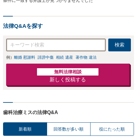
条件に一致する弁護士が見つかりませんでした
法律Q&Aを探す
検索
例）
離婚 慰謝料
誹謗中傷
相続 遺産
著作物 違法
無料法律相談
新しく投稿する
歯科治療ミスの法律Q&A
新着順
回答数が多い順
役にたった順