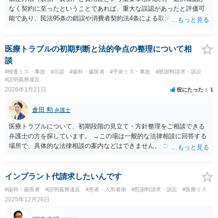
なく契約に至ったということであれば、重大な誤認があったと評価可
能であり、民法95条の錯誤や消費者契約法4条による取消が認められる
可能性があるように思われます。また、治療未開始・器具未発注で実
費損害はなく、「解約不可」や根拠不明の手数料請求は消費者契約法9
条により無効と判断されるのではないかと考えられます。デンタルロ
医療トラブルの初期判断と法的争点の整理について相
ーンについては、消費生活センターで抗弁書の交付を受け、支払停止
談
を主張するという対応が現実的だと思います。いずれにしても、第三
#検査ミス・事故
#示談
#歯科・歯医者
#手術ミス・事故
#慰謝料請求・訴訟
者機関（消費生活センター）に相談して対応していくことが望ましい
#説明義務違反
でしょう。
2026年1月21日
役にたった
1
倉田 勲
弁護士
医療トラブルについて、初期段階の見立て・方針整理をご相談できる
弁護士の方を探しています。 →この場は一般的な法律相談に回答する
場所で、具体的な法律相談の案内などはできません。 ココナラ法律相
談の弁護士検索で医療過誤に対応している法律事務所を検索の上、相
談の日程調整含めて個別にご連絡なさってください。
インプラント代請求したいんです
#歯科・歯医者
#説明義務違反
#患者・入所者側
#慰謝料請求・訴訟
#医療ミス
2025年12月26日