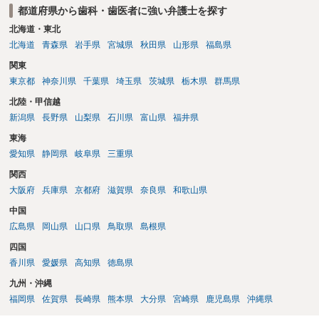
都道府県から歯科・歯医者に強い弁護士を探す
任は医師が負うことになります。 3. 具体的な対応策 上記のリスクを
踏まえ、医療機関が生成AIを安全に利用するためには、以下の対応策
北海道・東北
を講じることが重要です。 院内ガイドラインの策定と体制整備 職員が
北海道
青森県
岩手県
宮城県
秋田県
山形県
福島県
遵守すべきルールを明確にするため、院内ガイドラインを策定するこ
関東
とが不可欠です。ガイドラインには、以下の事項を盛り込むことが望
東京都
神奈川県
千葉県
埼玉県
茨城県
栃木県
群馬県
ましいです。 利用可能なサービスの特定: 入力した情報が機械学習に
利用されないことを利用規約等で明記しているサービスを選定する。
北陸・甲信越
入力情報の範囲の明確化: 患者の個人情報や院内の機密情報など、原則
新潟県
長野県
山梨県
石川県
富山県
福井県
としてプロンプトに入力してはならない情報を具体的に定める。 利用
東海
規約の確認: 生成AIサービスを利用する際は、利用規約やプライバシー
ポリシーを十分に確認することを義務付ける。 また、職員からの相談
愛知県
静岡県
岐阜県
三重県
に対応する窓口を設置したり、リスク評価を行う体制を構築したりす
関西
ることも重要です。 職員への教育・周知徹底 生成AIの特性、リスク、
大阪府
兵庫県
京都府
滋賀県
奈良県
和歌山県
院内ガイドラインの内容について、全職員を対象とした研修を実施
し、適切な利用に関するリテラシーの向上とルールの周知徹底を図る
中国
必要があります。 患者への説明 生成AIを診療の補助などに利用する場
広島県
岡山県
山口県
鳥取県
島根県
合、その利用目的、取り扱う情報の範囲、安全管理措置などについ
四国
て、患者に丁寧に説明することが重要です。これは、インフォーム
香川県
愛媛県
高知県
徳島県
ド・コンセントの観点からも、患者の自己決定権を尊重するために求
められる対応と考えられます。
九州・沖縄
福岡県
佐賀県
長崎県
熊本県
大分県
宮崎県
鹿児島県
沖縄県