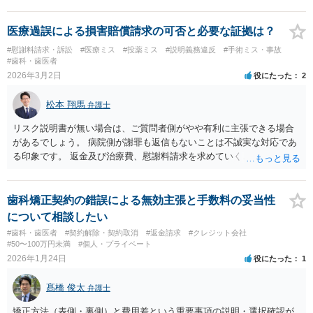
医療過誤による損害賠償請求の可否と必要な証拠は？
#慰謝料請求・訴訟
#医療ミス
#投薬ミス
#説明義務違反
#手術ミス・事故
#歯科・歯医者
2026年3月2日
役にたった
2
松本 翔馬
弁護士
リスク説明書が無い場合は、ご質問者側がやや有利に主張できる場合
があるでしょう。 病院側が謝罪も返信もないことは不誠実な対応であ
る印象です。 返金及び治療費、慰謝料請求を求めていくことになるか
と思います。 ご自身で内容証明を出すこともあり得ますが、弁護士が
代理人として病院側との交渉窓口となることも方法の一つです。 ご自
身で内容証明を出される場合、書面にご質問者の不利になる事情を記
歯科矯正契約の錯誤による無効主張と手数料の妥当性
載した場合はそれ以降の交渉ハードルが上がってしまうため慎重に検
について相談したい
討されるとよいでしょう。
#歯科・歯医者
#契約解除・契約取消
#返金請求
#クレジット会社
#50〜100万円未満
#個人・プライベート
2026年1月24日
役にたった
1
髙橋 俊太
弁護士
矯正方法（表側・裏側）と費用差という重要事項の説明・選択確認が