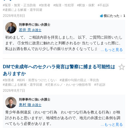
#冤罪・無実・正当防衛
#加害者
#痴漢・性犯罪
#釈放・保釈
#不起訴
#逮捕による解雇・退学回避
2026年8月8日
役にたった
1
刑事事件に強い弁護士
若井 亮
弁護士
初めまして。 ご相談内容を拝見しました。 以下、ご質問に回答いたし
ます。 ①女性に故意に触れたと判断されるか 当たってしまった際に、
私はお酒を飲んでおり少し手の振りが大きくなってしまっていたこと
も事実です。それが仮に、私が気がついていない防犯カメラに写って
いた場合、故意だと判定されやすいのでしょうか？ お伺いする限り、
故意があると判断されることは無いかと思います。 ②逮捕、呼び出し
DMで未成年へのセクハラ発言は警察に捕まる可能性は
の可能性 この行為により、痴漢やその他の犯罪を犯したとして、逮
ありますか
捕、呼び出しされる可能性はどれほどでしょうか？ 誤って当たってし
#加害者
#前科・前歴をつけたくない
#逮捕や勾留の阻止・準抗告
まっただけであり、さらにその場で女性等のアクションが無かったこ
#逮捕による解雇・退学回避
#児童ポルノ・わいせつ物頒布等
#不起訴
とからすると、この後に呼び出される可能性は極めて低いと思いま
2026年8月7日
す。 ③逮捕呼び出しまでの期間 大体どれほどの期間逮捕呼び出しの可
刑事事件に強い弁護士
能性があると考えれば良いのでしょうか？ 逮捕や呼び出しの可能性は
奥村 徹
弁護士
極めて低いと思います。 連絡が来ることはないでしょう。
青少年条例違反（わいせつ行為 わいせつな行為を教える行為）が検
討されると思いますが、地域性があるので、地元の弁護士に条例を調
べてもらう必要があります。