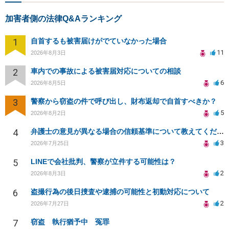
加害者側の法律Q&Aランキング
1
自首するも被害届けがでていなかった場合
11
2026年8月3日
2
車内での事故による被害届対応についての相談
6
2026年8月5日
3
警察から窃盗の件で呼び出し、財布返却で自首すべきか？
5
2026年8月2日
4
弁護士の意見が異なる場合の信頼基準について教えてください
3
2026年7月25日
5
LINEで会社批判、警察が立件する可能性は？
2
2026年8月3日
6
盗撮行為の後日捜査や逮捕の可能性と初動対応について
2
2026年7月27日
7
窃盗 執行猶予中 冤罪