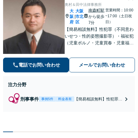
奥村＆田中法律事務所
南森町駅
営業時間：10:00
大
大阪
~17:00（土日祝
阪
市北
から徒歩
|
府
区
日）
7分
【簡易相談無料】性犯罪（不同意わ
いせつ・性的姿態撮影罪）・福祉犯
（児童ポルノ・児童買春・児童福祉
法・青少年条例）・ネット犯罪（名
誉毀損・わいせつ物・不正アクセス
等）に非常に詳しい弁護士です
電話でお問い合わせ
メールでお問い合わせ
注力分野
刑事事件
【簡易相談無料】性犯罪
事例5件
料金表有
（不同意性交・不同意わい
せつ）・福祉犯（児童ポル
ノ・児童買春・児童福祉
法・青少年条例）・ネット
犯罪（名誉毀損・わいせつ
物・不正アクセス・リベン