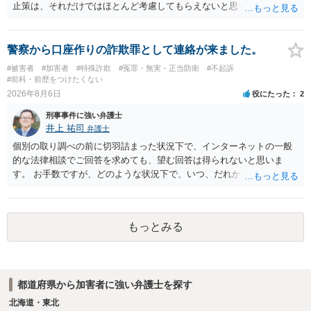
止策は、それだけではほとんど考慮してもらえないと思った方が良い
です。 提出するのであれば、 ・具体的に自身が受けているプログラム
やカウンセリング・治療の内容 ・利用している再犯防止策（例えば保
護観察所と連携した職業支援の内容や具体的な就労・監督状況） ・監
警察から口座作りの詐欺罪として連絡が来ました。
督者の証言 など、証拠で担保された客観性と実現可能性があるもので
#被害者
#加害者
#特殊詐欺
#冤罪・無実・正当防衛
#不起訴
なければあまり意味がありません。 もともと執行猶予が狙える事案で
#前科・前歴をつけたくない
あれば本人の反省の言葉だけで十分であり、実刑となるか微妙な事案
2026年8月6日
役にたった
2
では、本人が再発防止策をいくら述べてもほとんど効果は望めないと
刑事事件に強い弁護士
いうのが実感です。
井上 祐司
弁護士
個別の取り調べの前に切羽詰まった状況下で、インターネットの一般
的な法律相談でご回答を求めても、望む回答は得られないと思いま
す。 お手数ですが、どのような状況下で、いつ、だれからどのような
経緯で口座の提供を頼まれ開設したか、それによる詐欺等の収益がど
の程度だと聞いているのかということについて、お近くで詳細な法律
相談を受けられたうえで対処方法を探された方がよいと思われます。
もっとみる
一般論でいえば、任意取り調べの場合、ＩＣレコーダーを持参して取
り調べ内容を録音することは必須だと考えます。
都道府県から加害者に強い弁護士を探す
北海道・東北