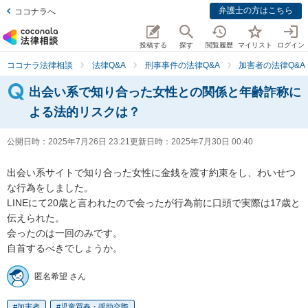
弁護士の方はこちら
ココナラへ
投稿する
探す
閲覧履歴
マイリスト
ログイン
ココナラ法律相談
法律Q&A
刑事事件の法律Q&A
加害者の法律Q&A
出会い系で知り合った女性との関係と年齢詐称に
よる法的リスクは？
公開日時：
2025年7月26日 23:21
更新日時：
2025年7月30日 00:40
出会い系サイトで知り合った女性に金銭を渡す約束をし、わいせつ
な行為をしました。

LINEにて20歳と言われたので会ったが行為前に口頭で実際は17歳と
伝えられた。

会ったのは一回のみです。

自首するべきでしょうか。
匿名希望 さん
加害者
児童買春・援助交際