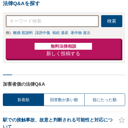
法律Q&Aを探す
ジポルノ罪等）に非常に詳
しい弁護士です
検索
例）
離婚 慰謝料
誹謗中傷
相続 遺産
著作物 違法
無料法律相談
新しく投稿する
加害者側の法律Q&A
新着順
回答数が多い順
役にたった順
駅での接触事故、故意と判断される可能性と対応につ
いて