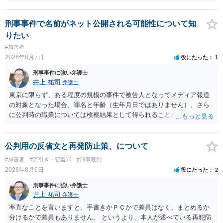
刑事事件で名前がネット公開される可能性について知
りたい
#加害者
2026年8月7日
役にたった
1
刑事事件に強い弁護士
井上 祐司
弁護士
東京に限らず、ある程度の規模の事件で被告人となってメディア報道
の対象となった場合、罪名と年齢（生年月日ではありません）、さら
に公判時の職業については検察結果として得られることが通常です。
公判用の反省文と再発防止策、について
#加害者
#万引き・窃盗罪
#刑事裁判
2026年8月6日
役にたった
2
刑事事件に強い弁護士
井上 祐司
弁護士
率直なことを言いますと、手書きかＰＣかで差異はなく、まとめるか
分けるかで差異もありません。 というより、本人が述べている再犯防