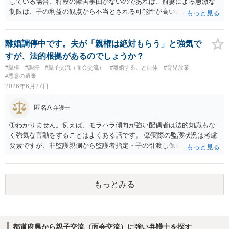
している場合、特段の障害事由がないのであれば、前妻による急激な
制限は、子の利益の観点から不当とされる可能性が高いと考えられま
す。 審判においては、これまでの実績を踏まえ、子供の成長に応じた
面会交流となることが期待できるかと思われます。
離婚調停中です。夫が「親権は絶対もらう」と強気で
すが、法的根拠があるのでしょうか？
#親権
#調停
#親子交流（面会交流）
#離婚すること自体
#育児放棄
#悪意の遺棄
2026年6月27日
匿名A
弁護士
①わかりません。例えば、モラハラ傾向が強い配偶者は法的知識もな
く強気な言動をすることはよくある話です。 ②実際の監護状況は考慮
要素ですが、非監護親側から監護者指定・子の引渡し保全処分が申し
立てられている期間中の監護状況は、監護期間の判断においては重視
すべきでないというのが実務の考え方ではないかと思います。 ③あな
たが主たる監護者なのであれば監護者指定等の審判が認められる可能
もっとみる
性はあるでしょう。ただ、本案の前に保全処分（仮処分）を先行して
出すことには慎重になる（本案と同時に判断する）事案もあります。
弁護士へ依頼済みであれば、見通しについては担当弁護士の意見が最
も信頼できると思います。
都道府県から親子交流（面会交流）に強い弁護士を探す