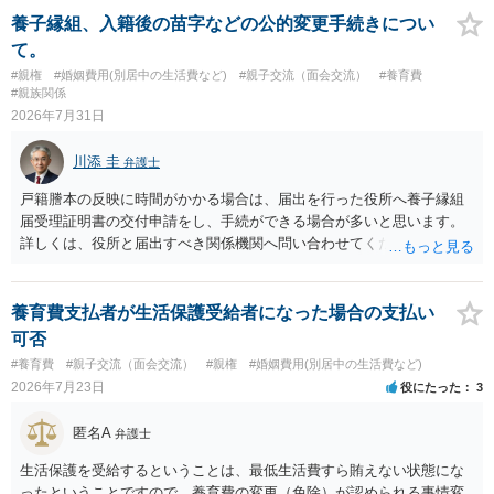
養子縁組、入籍後の苗字などの公的変更手続きについ
て。
#親権
#婚姻費用(別居中の生活費など)
#親子交流（面会交流）
#養育費
#親族関係
2026年7月31日
川添 圭
弁護士
戸籍謄本の反映に時間がかかる場合は、届出を行った役所へ養子縁組
届受理証明書の交付申請をし、手続ができる場合が多いと思います。
詳しくは、役所と届出すべき関係機関へ問い合わせてください。
養育費支払者が生活保護受給者になった場合の支払い
可否
#養育費
#親子交流（面会交流）
#親権
#婚姻費用(別居中の生活費など)
2026年7月23日
役にたった
3
匿名A
弁護士
生活保護を受給するということは、最低生活費すら賄えない状態にな
ったということですので、養育費の変更（免除）が認められる事情変