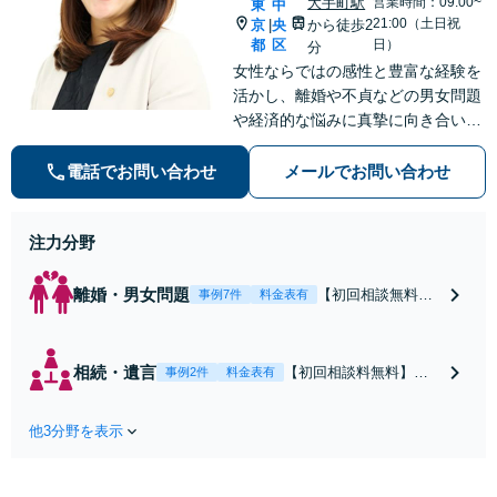
大手町駅
営業時間：09:00~
東
中
21:00（土日祝
京
央
から徒歩2
|
都
区
日）
分
女性ならではの感性と豊富な経験を
活かし、離婚や不貞などの男女問題
や経済的な悩みに真摯に向き合い、
個別のニーズに合わせたサービスを
提供しています。信頼関係を築きな
電話でお問い合わせ
メールでお問い合わせ
がら丁寧にサポートしていきます。
お気軽にご相談ください。【お子様
注力分野
連れ相談可】
離婚・男女問題
【初回相談無料】
事例7件
料金表有
離婚問題に直面し
た女性の気持ちに
寄り添いながら、
相続・遺言
【初回相談料無料】住
事例2件
料金表有
将来の生活を見据
宅・マンション・アパ
えた解決案をご提
ート等の相続にお困り
案します【年間相
他3分野を表示
の方も安心！遺産分割
談件数1000件以
協議の代理交渉から名
上】蓄積したノウ
義変更までフルサポー
ハウと交渉術を武