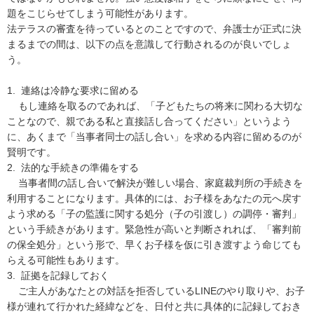
題をこじらせてしまう可能性があります。

法テラスの審査を待っているとのことですので、弁護士が正式に決
まるまでの間は、以下の点を意識して行動されるのが良いでしょ
う。

1.  連絡は冷静な要求に留める

    もし連絡を取るのであれば、「子どもたちの将来に関わる大切な
ことなので、親である私と直接話し合ってください」というよう
に、あくまで「当事者同士の話し合い」を求める内容に留めるのが
賢明です。

2.  法的な手続きの準備をする

    当事者間の話し合いで解決が難しい場合、家庭裁判所の手続きを
利用することになります。具体的には、お子様をあなたの元へ戻す
よう求める「子の監護に関する処分（子の引渡し）の調停・審判」
という手続きがあります。緊急性が高いと判断されれば、「審判前
の保全処分」という形で、早くお子様を仮に引き渡すよう命じても
らえる可能性もあります。

3.  証拠を記録しておく

    ご主人があなたとの対話を拒否しているLINEのやり取りや、お子
様が連れて行かれた経緯などを、日付と共に具体的に記録しておき