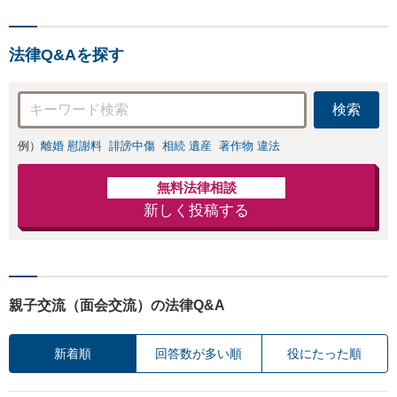
ト！【全国対応可】豊
器に慰謝料、養育
富な拠点と組織力を活
費、親権などの獲
かし円満かつスピーデ
得を目指します
法律Q&Aを探す
ィーに相続手続きをお
【夜間・休日面談
手伝いします【取扱い
可】
実績2000件以上】
検索
例）
離婚 慰謝料
誹謗中傷
相続 遺産
著作物 違法
無料法律相談
新しく投稿する
親子交流（面会交流）の法律Q&A
新着順
回答数が多い順
役にたった順