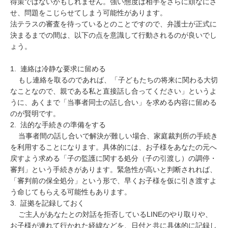
得策ではないかもしれません。強い態度は相手をさらに頑なにさ
せ、問題をこじらせてしまう可能性があります。

法テラスの審査を待っているとのことですので、弁護士が正式に
決まるまでの間は、以下の点を意識して行動されるのが良いでし
ょう。

1.  連絡は冷静な要求に留める

    もし連絡を取るのであれば、「子どもたちの将来に関わる大切
なことなので、親である私と直接話し合ってください」というよ
うに、あくまで「当事者同士の話し合い」を求める内容に留める
のが賢明です。

2.  法的な手続きの準備をする

    当事者間の話し合いで解決が難しい場合、家庭裁判所の手続き
を利用することになります。具体的には、お子様をあなたの元へ
戻すよう求める「子の監護に関する処分（子の引渡し）の調停・
審判」という手続きがあります。緊急性が高いと判断されれば、
「審判前の保全処分」という形で、早くお子様を仮に引き渡すよ
う命じてもらえる可能性もあります。

3.  証拠を記録しておく

    ご主人があなたとの対話を拒否しているLINEのやり取りや、
お子様が連れて行かれた経緯などを、日付と共に具体的に記録し