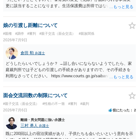
更に該当することになります。生活保護費は所得ではないので、「保
護費から養育費を支払え」という結論にはなりません。ただ、実際に
支払った場合に返還請求権が認められたり役所から何らかのペナルテ
ィが課されたりするわけではなく、「残りのお金で自己責任で生活せ
娘の引渡し距離について
よ」ということになるので、生活保護を受給することになった時はす
#親権
#調停
#審判
#親子交流（面会交流）
#親族関係
みやかに合意のための話し合いあるいは調停申立てをすべきでしょ
2026年7月9日
う。
倉田 勲
弁護士
どうしたらいいでしょうか？ →話し合いにならないようでしたら、家
庭裁判所では子どもの引渡しの手続きがありますので、その手続きを
利用なさってください。 https://www.courts.go.jp/saiban/syurui/syurui
_kazi/kazi_07_09/index.html
面会交流回数の制限について
#親子交流（面会交流）
#性格の不一致
#審判
#裁判
2026年7月6日
役にたった
2
離婚・男女問題に強い弁護士
三村 勇人
弁護士
既に200回以上の宿泊実績があり、子供たちも会いたいという意向を示