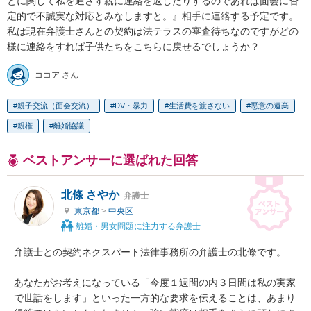
とに関して私を通さず親に連絡を返したりするのであれば面会に否
定的で不誠実な対応とみなしますと。』相手に連絡する予定です。
私は現在弁護士さんとの契約は法テラスの審査待ちなのですがどの
様に連絡をすれば子供たちをこちらに戻せるでしょうか？
ココア さん
親子交流（面会交流）
DV・暴力
生活費を渡さない
悪意の遺棄
親権
離婚協議
ベストアンサーに選ばれた回答
北條 さやか
弁護士
東京都
>
中央区
離婚・男女問題に注力する弁護士
弁護士との契約ネクスパート法律事務所の弁護士の北條です。

あなたがお考えになっている「今度１週間の内３日間は私の実家
で世話をします」といった一方的な要求を伝えることは、あまり