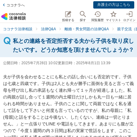
弁護士の方はこちら
ココナラへ
投稿する
探す
閲覧履歴
マイリスト
ログイン
ココナラ法律相談
法律Q&A
離婚・男女問題の法律Q&A
親子交流（
私との連絡を否定拒否する夫から子供を取り戻し
たいです。どうか知恵を頂けませんでしょうか？
公開日時：
2025年7月28日 10:02
更新日時：
2025年8月1日 13:39
夫が子供を会わせることにも私との話し合いにも否定的です。子供
は七歳と四歳です。子供は2人とも夫が勝手に面倒を見ると言って義
母を呼び出し私の承諾もなく連れ帰って１ヶ月が経過しました。私
の両親が話し合って１週間の内土曜日だけしかも丸一日も一緒に居
られる時間がありません。子供のことに関して両親ではなく私を通
して話をして下さいと何度も言っているのですが、私の母親に「私
(母親)と話をすることは今後ない、したくない。連絡は一切とりま
せん。」と一点張りでLINE や電話をしてきます。あまりにも腹が立
つので『今度１週間の内３日間は私の実家で世話をします、このこ