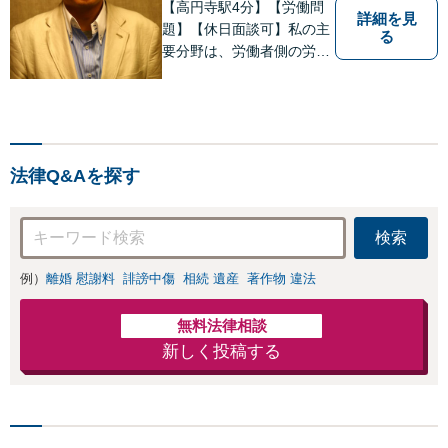
【高円寺駅4分】【労働問
詳細を見
題】【休日面談可】私の主
る
要分野は、労働者側の労働
事件、企業法務（顧問先約
４０社）、破産・再生・任
意整理です。相談件数、訴
訟案件、交渉案件を数多く
担当しています。依頼人さ
法律Q&Aを探す
まにとって、最大限の効用
を得られるように頑張って
います。
検索
例）
離婚 慰謝料
誹謗中傷
相続 遺産
著作物 違法
無料法律相談
新しく投稿する