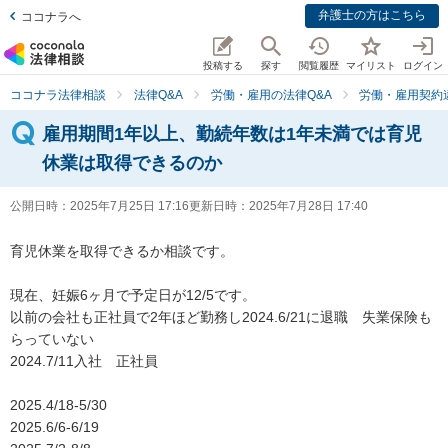
弁護士の方はこちら
ココナラへ
投稿する
探す
閲覧履歴
マイリスト
ログイン
ココナラ法律相談
法律Q&A
労働・雇用の法律Q&A
労働・雇用契約
雇用期間1年以上、勤続年数は1年未満では育児
休業は取得できるのか
公開日時：
2025年7月25日 17:16
更新日時：
2025年7月28日 17:40
育児休業を取得できるか相談です。

現在、妊娠6ヶ月で予定日が12/5です。

以前の会社も正社員で2年ほど勤務し2024.6/21に退職　失業保険も
らっていない

2024.7/11入社　正社員　

2025.4/18-5/30 

2025.6/6-6/19 
