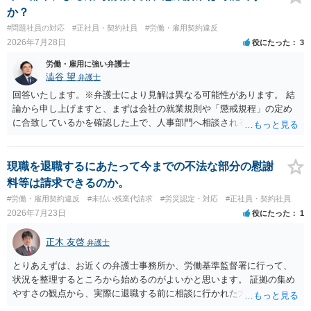
か？
#問題社員の対応
#正社員・契約社員
#労働・雇用契約違反
2026年7月28日
役にたった
3
労働・雇用に強い弁護士
澁谷 望
弁護士
回答いたします。※弁護士により見解は異なる可能性があります。 結
論から申し上げますと、まずは会社の就業規則や「懲戒規程」の定め
に合致しているかを確認した上で、人事部門へ相談されることが最優
先となります。 その上で、いきなりの懲戒解雇は法的ハードルが高い
ものの、重い懲戒処分の対象には十分なり得ます。 名誉や評価の回復
については、会社側に「部下の不正行為による情報漏洩」と正式に認
現職を退職するにあたって今までの不法な部分の慰謝
定させ、誤認した他部署への適切なフォローや周知を求めるのが有効
料等は請求できるのか。
です。 あるいは、懲戒があったことを社内で周知される手続があるの
#労働・雇用契約違反
#未払い残業代請求
#労災認定・対応
#正社員・契約社員
ならば、それにより軽微ながら回復はできるかもしれません。 さらに
2026年7月23日
役にたった
1
個人としても、相手に対してプライバシー侵害等に基づく損害賠償
（慰謝料）を請求する選択肢がありえます（ただし、金額は多額にな
正木 友啓
弁護士
らない可能性があります。）。
とりあえずは、お近くの弁護士事務所か、労働基準監督署に行って、
状況を整理するところから始めるのがよいかと思います。 証拠の集め
やすさの観点から、実際に退職する前に相談に行かれた方がよいかと
思います