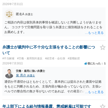
交渉は一般的です。 交渉の方向としては、上限額を設ける、実損害ベ
2026年7月31日
ースにする、算定根拠を明確化する、違約金ではなく「合理的な実
費・未回収費用のみ」に限定する、などが典型です。 ・弁護士に契約
匿名A
弁護士
前に契約書の内容をレビューしてもらう価値は十分にあると思われま
す。 争点は、契約類型が雇用か業務委託か、実態として労働者性があ
ご相談の内容は個別具体的事情を確認しないと判断しようがありませ
るか、解除事由が双方にどう定められているか、違約金の算定根拠が
ん。 ココナラで労働問題を取り扱う弁護士に個別相談をされることを
合理的か、という複数論点に分かれます。契約前なら、交渉のパワー
お薦めします。
バランスの問題もありますが、修正余地があるうえ、後から争うより
コストを抑えやすいので、資料等を持参の上弁護士に確認されること
をお勧めします。 ・事務所側の解除でも、解除理由によってはタレン
弁護士が裁判中に不十分な主張をすることの影響につ
ト側に損害賠償が発生する建付けになっていることはあります。ただ
いて
し、事務所側が一方的に解除したのにタレントへ違約金を課す設計
#不当解雇
#労働・雇用契約違反
#経営者・会社側
#退職勧奨
は、合理性や対価性を欠くとして争いやすいです。逆に、タレント側
2026年7月30日
役にたった
1
の重大な契約違反がある場合は、実損害の範囲で請求される可能性は
あります。
労働・雇用に強い弁護士
泉 亮介
弁護士
適切か不適切かはともかくとして、基本的には提出された書面や証拠
をもとに判断されるため、主張内容が噛み合ってないなどの、主張レ
ベルでの整合性の無さ等がないのであれば、その発言のみで大きく不
利になるということはないように思われます。
年上部下による給与情報暴露、懲戒解雇は可能です