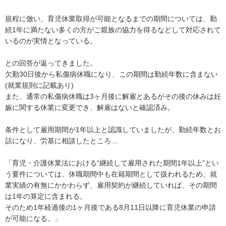
規程に倣い、育児休業取得が可能となるまでの期間については、勤
続1年に満たない多くの方がご親族の協力を得るなどして対応されて
いるのが実情となっている。

との回答が返ってきました。

欠勤30日後から私傷病休職になり、この期間は勤続年数に含まない
(就業規則に記載あり)

また、通常の私傷病休職は3ヶ月後に解雇とあるがその後の休みは妊
娠に関する休業に変更でき、解雇はないと確認済み。

条件として雇用期間が1年以上と認識していましたが、勤続年数とお
話になり、労基に相談したところ…

「育児・介護休業法における“継続して雇用された期間1年以上”とい
う要件については、休職期間中も在籍期間として扱われるため、就
業実績の有無にかかわらず、雇用契約が継続していれば、その期間
は1年の算定に含まれる。

そのため1年経過後の1ヶ月後である8月11日以降に育児休業の申請
が可能になる。」
