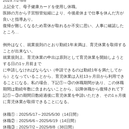
2025.7/2-8/8 

上記全て、母子健康カードを使用し休職。

医師の方から子宮頸管短縮により、今後産休まで仕事を休んだ方が
良いと指導あり。

復帰が難しくなるため育休が取れるか不安に思い、人事に確認した
ところ…

例外はなく、就業規則のとおり勤続1年未満は、育児休業を取得する
ことが出来ない。

就業規則上、育児休業の申出は原則として育児休業を開始しようと
する日の1ヶ月前まで

に申請しなければならない（申請できるのは勤続1年を満たしてか
ら）となっていることから、育児休業は入社13ヶ月目から利用でき
ることになる。私の場合、下記①～③の休職期間があり、この休職
期間は勤続年数に含まれないことから、以降休職から復帰されて下
記①～③の期間日数経過後に育児休業を申請いただき、その1ヵ月後
に育児休業が取得できることになる。

休職①：2025/5/17～2025/5/30（14日間）

休職②：2025/6/6～2025/6/19（14日間）

休職③：2025/7/2～2025/8/8（38日間）
