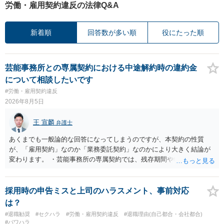
労働・雇用契約違反の法律Q&A
新着順
回答数が多い順
役にたった順
芸能事務所との専属契約における中途解約時の違約金
について相談したいです
#労働・雇用契約違反
2026年8月5日
王 宣麟
弁護士
あくまでも一般論的な回答になってしまうのですが、本契約の性質
が、「雇用契約」なのか「業務委託契約」なのかにより大きく結論が
変わります。 ・芸能事務所の専属契約では、残存期間や報酬額、投下
コストを基準に違約金や損害金を設定する例はあります。ただし、実
務上よくあるからといって当然に適法という意味ではなく、実際の損
害との対応関係や合理性が重要です。 ・違約金に上限がなくても、常
採用時の申告ミスと上司のハラスメント、事前対応
に有効になるわけではありません。契約が労働契約に近い実態なら労
は？
基法16条で無効となる余地があり、そうでなくても、金額が事務所の
#退職勧奨
#セクハラ
#労働・雇用契約違反
#退職理由(自己都合・会社都合)
損害と比べて過大なら無効や減額が争点になります。 ・契約前の修正
#パワハラ