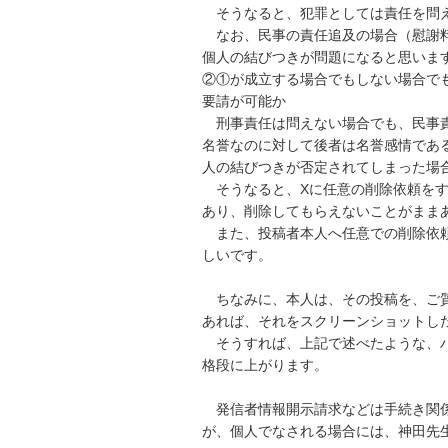
　そうなると、犯罪としては責任を問え
　なお、民事の責任追及の場合（慰謝
個人の結びつきが問題になると思います
②①が成立する場合でもしない場合で
要請が可能か

　刑事責任は問えない場合でも、民事
名誉なのに対して後者は名誉感情であ
人の結びつきが否定されてしまった場合
　そうなると、Xに任意の削除依頼を
あり、削除してもらえないことがままあ
　また、投稿者本人へ任意での削除依
しいです。

　ちなみに、本人は、その投稿を、ご
あれば、それをスクリーンショットした
　そうすれば、上記で述べたような、
格段に上がります。

　発信者情報開示請求などは手続き関
が、個人でなされる場合には、神田先