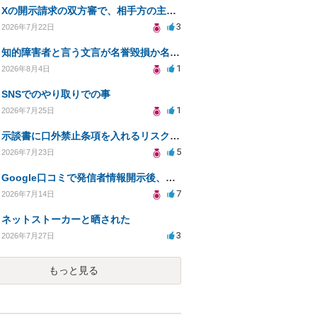
Xの開示請求の双方審で、相手方の主張が口頭ばかりで把握しきれません
3
2026年7月22日
知的障害者と言う文言が名誉毀損か名誉感情の侵害になるか教えてほしい。
1
2026年8月4日
SNSでのやり取りでの事
1
2026年7月25日
示談書に口外禁止条項を入れるリスクはありますか？
5
2026年7月23日
Google口コミで発信者情報開示後、損害賠償請求を受けています。示談について相談です。
7
2026年7月14日
ネットストーカーと晒された
3
2026年7月27日
もっと見る