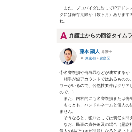
　また、プロバイダに対してIPアドレ
グには保存期限が（数ヶ月）あります
ね。
弁護士からの回答タイム
藤本 顯人
弁護士
東京都
>
豊島区
①名誉毀損や侮辱罪などが成立するか

　相手が鍵アカウントではあるものの、
ワーがいるので、公然性要件はクリア
ので。）

　また、内容的にも名誉毀損または侮辱
　もっとも、ハンドルネームと個人の
ません。

　そうなると、犯罪としては責任を問え
　なお、民事の責任追及の場合（慰謝
個人の結びつきが問題になると思います