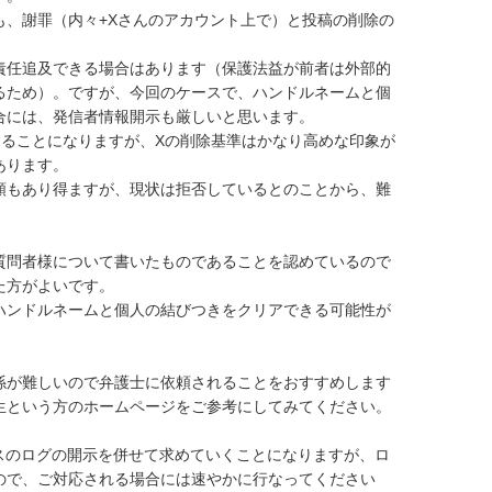
も、謝罪（内々+Xさんのアカウント上で）と投稿の削除の
責任追及できる場合はあります（保護法益が前者は外部的
るため）。ですが、今回のケースで、ハンドルネームと個
には、発信者情報開示も厳しいと思います。

することになりますが、Xの削除基準はかなり高めな印象が
ります。

頼もあり得ますが、現状は拒否しているとのことから、難
質問者様について書いたものであることを認めているので
方がよいです。

ハンドルネームと個人の結びつきをクリアできる可能性が
係が難しいので弁護士に依頼されることをおすすめします
生という方のホームページをご参考にしてみてください。

スのログの開示を併せて求めていくことになりますが、ロ
ので、ご対応される場合には速やかに行なってください