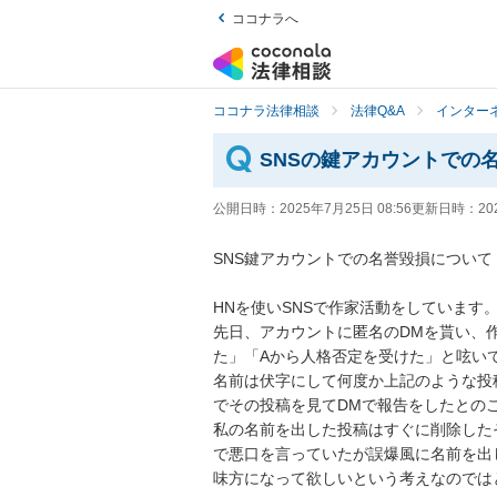
ココナラへ
ココナラ法律相談
法律Q&A
インター
SNSの鍵アカウントでの
公開日時：
2025年7月25日 08:56
更新日時：
20
SNS鍵アカウントでの名誉毀損について

HNを使いSNSで作家活動をしています。
先日、アカウントに匿名のDMを貰い、
た」「Aから人格否定を受けた」と呟い
名前は伏字にして何度か上記のような投
でその投稿を見てDMで報告をしたとのこ
私の名前を出した投稿はすぐに削除した
で悪口を言っていたが誤爆風に名前を出
味方になって欲しいという考えなのでは