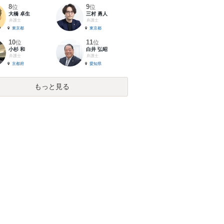
8
9
位
位
大橋 卓生
三村 勇人
弁護士
弁護士
東京都
東京都
10
11
位
位
小杉 和
白井 弘昭
弁護士
弁護士
京都府
愛知県
もっと見る