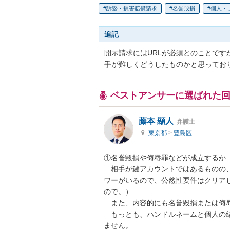
訴訟・損害賠償請求
名誉毀損
個人・
追記
開示請求にはURLが必須とのことです
手が難しくどうしたものかと思ってお
ベストアンサーに選ばれた
藤本 顯人
弁護士
東京都
>
豊島区
①名誉毀損や侮辱罪などが成立するか

　相手が鍵アカウントではあるものの、
ワーがいるので、公然性要件はクリア
ので。）

　また、内容的にも名誉毀損または侮辱
　もっとも、ハンドルネームと個人の
ません。
