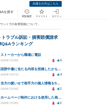
弁護士の方はこちら
&Aを探す
閲覧履歴
マイリスト
ログイン
アカウントでの名誉毀損について」
トトラブル訴訟・損害賠償請求
律Q&Aランキング
ストーカーから職場に電話
6
2026年7月28日
誹謗中傷に当たる内容を投稿したかもしれない。開示請求や民事刑事裁判に発展しうるのか教えて欲しい。
4
2026年7月27日
当方の腹いせで相手方の個人情報をSNSで晒してしまい名誉毀損させてしまったかもしれない
2
2026年7月29日
ホームページ制作における使用した画像や文章の著作権について
2
2026年7月29日