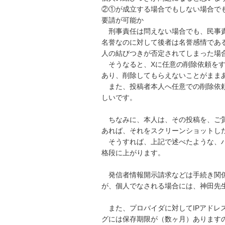
②①が成立する場合でもしない場合で
要請が可能か

　刑事責任は問えない場合でも、民事
名誉なのに対して後者は名誉感情であ
人の結びつきが否定されてしまった場合
　そうなると、Xに任意の削除依頼を
あり、削除してもらえないことがままあ
　また、投稿者本人へ任意での削除依
しいです。

　ちなみに、本人は、その投稿を、ご
あれば、それをスクリーンショットした
　そうすれば、上記で述べたような、
格段に上がります。

　発信者情報開示請求などは手続き関
が、個人でなされる場合には、神田先
　また、プロバイダに対してIPアドレ
グには保存期限が（数ヶ月）あります