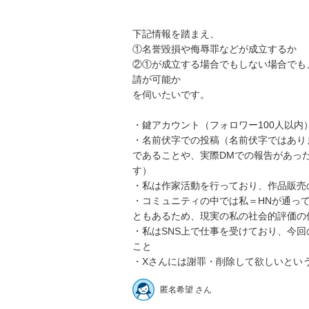
下記情報を踏まえ、

①名誉毀損や侮辱罪などが成立するか

②①が成立する場合でもしない場合でも
請が可能か

を伺いたいです。

・鍵アカウント（フォロワー100人以内）
・名前伏字での投稿（名前伏字ではあり
であることや、実際DMでの報告があっ
す）

・私は作家活動を行っており、作品販売
・コミュニティの中では私＝HNが通っ
ともあるため、現実の私の社会的評価の
・私はSNS上で仕事を受けており、今
こと

・Xさんには謝罪・削除して欲しいとい
匿名希望 さん