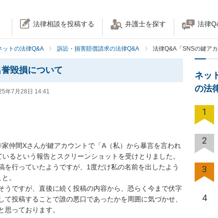
法律相談を投稿する
弁護士を探す
法律Q
ネットの法律Q&A
訴訟・損害賠償請求の法律Q&A
法律Q&A「SNSの鍵
名誉毀損について
ネッ
の法
25年7月28日 14:41
1


2
作家仲間Xさんが鍵アカウントで「A（私）から暴言を言われ
ているという報告とスクリーンショットを受けとりました。

稿を行っていたようですが、1度だけ私の名前を出したよう
3
と。

そうですが、直後に続く投稿の内容から、恐らく今まで伏字
4
して投稿することで誰の悪口であったかを周囲に気づかせ、
と思っております。
