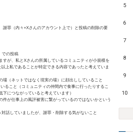
5
6
、謝罪（内々+Xさんのアカウント上で）と投稿の削除の要
7
での投稿

8
ますが、私とXさんの所属しているコミュニティが小規模を
た以上私であることが特定できる内容であったと考えていま
9
の場（ネットではなく現実の場）に顔出ししていること

ていること（コミュニティの仲間内で食事に行ったりするこ
10
低下につながっていると考えています）

回の件が仕事上の風評被害に繋がっているのではないかという
う対話していましたが、謝罪・削除する気がないこと