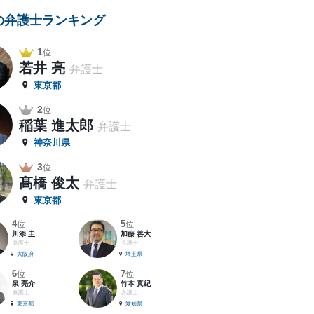
の弁護士ランキング
1
位
若井 亮
弁護士
東京都
2
位
稲葉 進太郎
弁護士
神奈川県
3
位
髙橋 俊太
弁護士
東京都
4
5
位
位
川添 圭
加藤 善大
弁護士
弁護士
大阪府
埼玉県
6
7
位
位
泉 亮介
竹本 真紀
弁護士
弁護士
東京都
愛知県