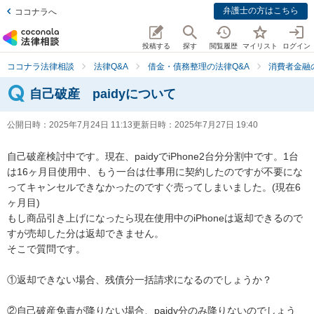
弁護士の方はこちら
ココナラへ
投稿する
探す
閲覧履歴
マイリスト
ログイン
ココナラ法律相談
法律Q&A
借金・債務整理の法律Q&A
消費者金融
自己破産 paidyについて
公開日時：
2025年7月24日 11:13
更新日時：
2025年7月27日 19:40
自己破産検討中です。現在、paidyでiPhone2台分分割中です。1台
は16ヶ月目使用中、もう一台は仕事用に契約したのですが不要にな
ってキャンセルできなかったのですぐ売ってしまいました。(現在6
ヶ月目)

もし商品引き上げになったら現在使用中のiPhoneは返却できるので
すが売却した分は返却できません。

そこで質問です。

①返却できない場合、残債分一括請求になるのでしょうか？

②自己破産免責が降りない場合、paidy分のみ降りないのでしょう