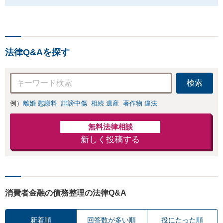
法律Q&Aを探す
検索
例）
離婚 慰謝料
誹謗中傷
相続 遺産
著作物 違法
無料法律相談
新しく投稿する
消費者金融の債務整理の法律Q&A
新着順
回答数が多い順
役にたった順