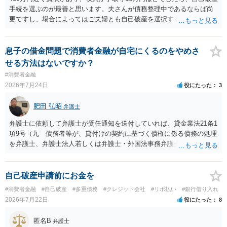
手続を選ぶのが最善と思います。夫さんが債務整理中であるならば尚
更ですし、場合によってはご夫婦とも自己破産を選択する方法もある
と思います。
息子の借金問題で消費者金融が自宅にくるのをやめさ
せる方法はないですか？
#消費者金融
2026年7月24日
役にたった
3
肥田 弘昭
弁護士
弁護士に依頼して弁護士が受任通知を送付していれば、貸金業法21条1
項9号（九 債務者等が、貸付けの契約に基づく債権に係る債務の処理
を弁護士、弁護士法人若しくは弁護士・外国法事務弁護士共同法人若
しくは司法書士若しくは司法書士法人（以下この号において「弁護士
等」という。）に委託し、又はその処理のため必要な裁判所における
民事事件に関する手続をとり、弁護士等又は裁判所から書面によりそ
自己破産申請前にお金を
の旨の通知があつた場合において、正当な理由がないのに、債務者等
#消費者金融
#自己破産
#多重債務
#クレジット会社
#リボ払い
#銀行借り入れ
に対し、電話をかけ、電報を送達し、若しくはファクシミリ装置を用
2026年7月22日
役にたった
8
いて送信し、又は訪問する方法により、当該債務を弁済することを要
求し、これに対し債務者等から直接要求しないよう求められたにもか
匿名B
弁護士
かわらず、更にこれらの方法で当該債務を弁済することを要求するこ