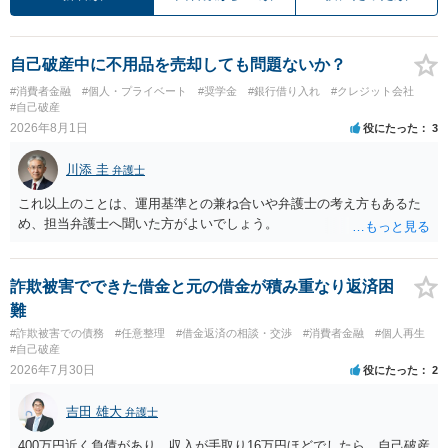
自己破産中に不用品を売却しても問題ないか？
#消費者金融
#個人・プライベート
#奨学金
#銀行借り入れ
#クレジット会社
#自己破産
2026年8月1日
役にたった
3
川添 圭
弁護士
これ以上のことは、運用基準との兼ね合いや弁護士の考え方もあるた
め、担当弁護士へ聞いた方がよいでしょう。
詐欺被害でできた借金と元の借金が積み重なり返済困
難
#詐欺被害での債務
#任意整理
#借金返済の相談・交渉
#消費者金融
#個人再生
#自己破産
2026年7月30日
役にたった
2
吉田 雄大
弁護士
400万円近く負債があり、収入が手取り16万円ほどでしたら、自己破産