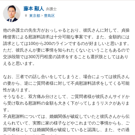
藤本 顯人
弁護士
東京都
>
豊島区
他の弁護士の先生方がおっしゃるとおり、彼氏さんに対して、貞操
権侵害による慰謝料請求は十分可能な事案です。また、金額的には
請求としては100から200のラインでするのが好ましいと思います。
ただ、彼氏さんが妻に事情を知られたくないということもあるので
交渉段階では300万円程度の請求をすることも選択肢としてはあり
えると思います。

なお、三者での話し合いをしてしまうと、場合によっては彼氏さん
の妻から、逆にご質問者様に対して不貞慰謝料請求をしてくる可能
性があります。

そうなると、双方痛み分けとして、ご質問者様が彼氏さんサイドか
ら受け取れる慰謝料の金額も大きく下がってしまうリスクがありま
す。

不貞慰謝料については、婚姻関係が破綻していたと彼氏さんから伝
えられていて、実際に家の様子などやこれまでのご事情からも、ご
質問者様としては婚姻関係が破綻していると認識し、また、その過