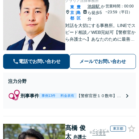
クラリア法律事務所
得を目指します
ィーに相続手続きをお
池袋駅
か
営業時間：00:00
東
豊
【夜間・休日面談
手伝いします【取扱い
~23:59（平日）
京
島
ら徒歩5
|
可】
実績2000件以上】
都
区
分
対話を大切にする事務所。LINEでス
ピード相談／WEB完結可【警察官か
ら弁護士へ】あなたのために最善の
解決を目指します。洞察力と交渉力
を強みに、相続問題、交通事故や離
婚などの民事から刑事事件まで幅広
電話でお問い合わせ
メールでお問い合わせ
く支援【完全個室】
注力分野
刑事事件
【警察官歴１０数年】
事例13件
料金表有
【元警部補】夜間・休日
でも即対応！【即日接
見】呼び出し直後や逮捕
直後の対応により不起
髙橋 俊
訴・身柄釈放実績多数！
東京都
インタビュ
捜査経験を活かした先回
ーを見る
太
弁護士