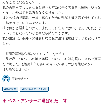
んなことになるなんて…。 

私の両親まで悲しませると思うと本当に辛くて食事も睡眠も取れな
くなり、外出する気力もなくなりました。

彼との婚約で退職、一緒に暮らすための部屋を彼名義で借りてくれ
て私は今そこに住んでいます。

彼は何かと理由をつけて、まだここに住んではいませんでしたがそ
ういうことだったのかと今なら納得できます。

私の生活は、市外への引越しなど私の生活環境はガラリと変わりま
した。

・慰謝料請求(相場はいくらくらいなのか)

・彼が私についていた嘘と奥様についていた嘘を照らし合わせ真実
を確認したい(弁護士立ち会いの元3人で会うのは可能なのか)

は可能でしょうか
匿名希望 さん
婚約破棄
慰謝料請求したい側
ベストアンサーに選ばれた回答