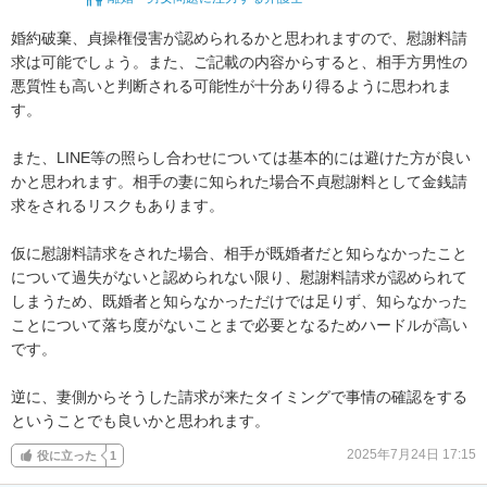
婚約破棄、貞操権侵害が認められるかと思われますので、慰謝料請
求は可能でしょう。また、ご記載の内容からすると、相手方男性の
悪質性も高いと判断される可能性が十分あり得るように思われま
す。

また、LINE等の照らし合わせについては基本的には避けた方が良い
かと思われます。相手の妻に知られた場合不貞慰謝料として金銭請
求をされるリスクもあります。

仮に慰謝料請求をされた場合、相手が既婚者だと知らなかったこと
について過失がないと認められない限り、慰謝料請求が認められて
しまうため、既婚者と知らなかっただけでは足りず、知らなかった
ことについて落ち度がないことまで必要となるためハードルが高い
です。

逆に、妻側からそうした請求が来たタイミングで事情の確認をする
ということでも良いかと思われます。
2025年7月24日 17:15
役に立った
1