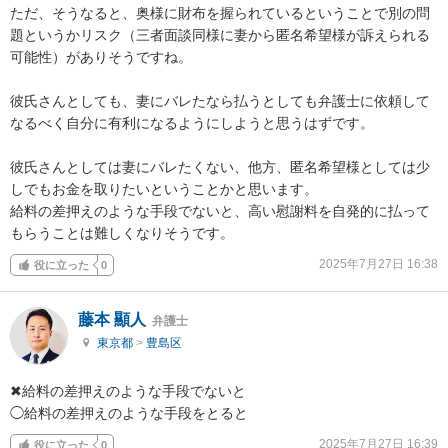
ただ、そうなると、奥様に財布を握られているということで別の問
題というかリスク（三者面談同様に妻から匿名希望様が訴えられる
可能性）がありそうですね。

彼氏さんとしても、妻にバレたなら払うとしても弁護士に依頼して
なるべく自分に有利になるようにしようと思うはずです。

彼氏さんとしては妻にバレたくない、他方、匿名希望様としては少
しでもお金を取りたいということかと思います。

給料の差押えのような手段でないと、高い慰謝料を自発的に払って
もらうことは難しくなりそうです。
2025年7月27日 16:38
役に立った
0
藤本 顯人
弁護士
東京都
>
豊島区
✖︎給料の差押えのような手段でないと

◯給料の差押えのような手段をとると
2025年7月27日 16:39
役に立った
0