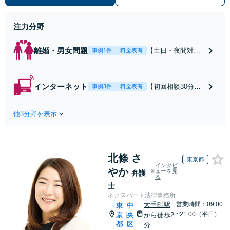
働】不当解雇・残業代請求はおまか
せください
注力分野
離婚・男女問題
【土日・夜間対応
事例1件
料金表有
可】【初回相談30
分無料】「相手方
から書面を提示さ
インターネット
【初回相談30分無
事例3件
料金表有
れたら、サインす
料】状況に応じて
る前にご相談を」
手段を使い分け、
経験豊富な弁護士
他3分野を表示
適切な方法で投稿
が全力で交渉にあ
の削除・発信者情
たります！相手方
報開示請求をおこ
と直接話す精神的
ないます「企業や
負担を軽減「弁護
北條 さ
お店の風評被害対
東京都
士の交渉で慰謝料
インタビ
策／売り上げ低下
やか
ューを見
弁護
金額アップ／減額
る
防止のために尽
交渉も対応可」
士
力」加害者側の対
【完全個室対応】
ネクスパート法律事務所
応可：開示請求の
大手町駅
営業時間：09:00
東
中
意見照会が来たと
~21:00（平日）
京
央
から徒歩2
|
きの対処法、被害
都
区
分