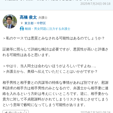
2025年7月24日 09:18
髙橋 俊太
弁護士
東京都
>
中野区
離婚・男女問題に注力する弁護士
＞私のケースでは悪質とみなされる可能性はあるのでしょうか？

証拠等に照らして詳細な検討は必要ですが、悪質性が高いと評価さ
れる可能性はあると思います。

＞やはり、当人同士は会わないほうがよろしいですよね…。

＞弁護士から、奥様へ伝えていただくことはいかがですか？

相手男性と相手妻との共謀等の特殊な事情があれば別ですが、慰謝
料請求の相手方は相手男性のみとなるので、弁護士から相手妻に連
絡を入れるという方針は考えにくいところです。逆に、相手妻から
貴方に対して不貞慰謝料がされてしまうリスクを生じさせてしまう
という意味で藪蛇になってしまう可能性があります。
2025年7月24日 09:24
役に立った
1