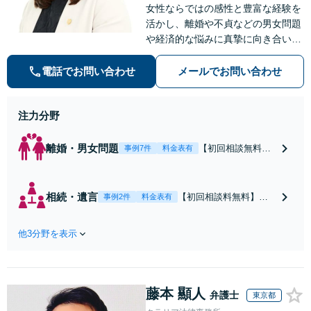
者との示談交渉
女性ならではの感性と豊富な経験を
活かし、離婚や不貞などの男女問題
や経済的な悩みに真摯に向き合い、
個別のニーズに合わせたサービスを
提供しています。信頼関係を築きな
電話でお問い合わせ
メールでお問い合わせ
がら丁寧にサポートしていきます。
お気軽にご相談ください。【お子様
注力分野
連れ相談可】
離婚・男女問題
【初回相談無料】
事例7件
料金表有
離婚問題に直面し
た女性の気持ちに
寄り添いながら、
相続・遺言
【初回相談料無料】住
事例2件
料金表有
将来の生活を見据
宅・マンション・アパ
えた解決案をご提
ート等の相続にお困り
案します【年間相
他3分野を表示
の方も安心！遺産分割
談件数1000件以
協議の代理交渉から名
上】蓄積したノウ
義変更までフルサポー
ハウと交渉術を武
ト！【全国対応可】豊
器に慰謝料、養育
藤本 顯人
富な拠点と組織力を活
弁護士
東京都
費、親権などの獲
かし円満かつスピーデ