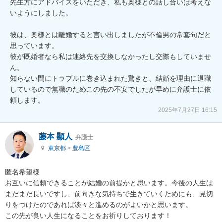
先生方にアドバイスをいただき、私も奥様との話し合いは考えな
いようにしました。

彼は、奥様とは離婚すると言い出しましたが不倫男の常套句だと
思っています。

彼が既婚者なら私は連絡先を交換しなかったし交際もしていませ
ん。

知らない間にトラブルに巻き込まれた驚きと、結婚を理由に退職
しているので無職のためこの先の不安でしたが早めに弁護士に依
2025年7月27日 16:15
藤本 顯人
弁護士
東京都
>
豊島区
匿名希望様

お互いに信頼できることが結婚の前提かと思います。今後の人生は
まだまだ長いですし、前向きな気持ちで生きていくためにも、見切
りをつけたのであれば淡々と進めるのがよいかと思います。

この先が良い人生になることをお祈りしております！