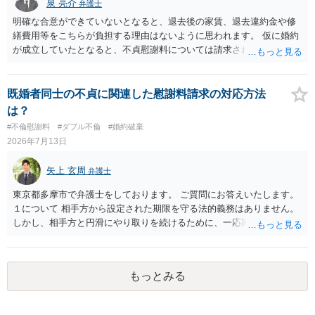
泉 亮介
弁護士
明確な合意ができていないとなると、退去後の家賃、退去違約金や修
繕費用等をこちらが負担する理由はないように思われます。 仮に婚約
が成立していたとなると、不貞慰謝料については請求される可能性が
あるため検討しておく必要があるでしょう。 弁護士を立てる予定であ
れば早めに弁護士に相談し、弁護士から回答をさせると良いでしょ
う。
既婚者同士の不貞に関連した慰謝料請求の対応方法
は？
#不倫慰謝料
#ダブル不倫
#婚約破棄
2026年7月13日
矢上 玄周
弁護士
東京都多摩市で弁護士をしております。 ご質問にお答えいたします。
１について 相手方から設定された期限を守る法的義務はありません。
しかし、相手方と円滑にやり取りを続けるために、一応期限を守って
連絡を取ることもあり得ます。 弁護士に相談してから連絡をしたい
が、期限を守らないのもご不安という場合には、「弁護士に相談して
から連絡するので少々お待ちください」という旨の連絡を入れておく
もっとみる
こともあります。 ２について 求償権の請求と婚約破棄の慰謝料請求
は、法的には別の議論ではありますが、事実上の繋がりがないわけで
はありません。 例えば、既婚者であるにもかかわらず、結婚するとい