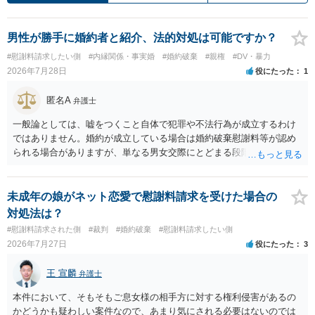
男性が勝手に婚約者と紹介、法的対処は可能ですか？
#慰謝料請求したい側
#内縁関係・事実婚
#婚約破棄
#親権
#DV・暴力
2026年7月28日
役にたった
1
匿名A
弁護士
一般論としては、嘘をつくこと自体で犯罪や不法行為が成立するわけ
ではありません。婚約が成立している場合は婚約破棄慰謝料等が認め
られる場合がありますが、単なる男女交際にとどまる段階の場合、独
身偽装その他貞操権侵害事案は別として、信頼関係破壊行為について
慰謝料は生じないことが多いと思われます。 お怒りはごもっともです
が、仮に交際を進めたとしても後に相手を信頼できなくなる可能性が
未成年の娘がネット恋愛で慰謝料請求を受けた場合の
高かったということですので、むしろ結婚しなくてよかったと割り切
対処法は？
って、交際を終わらせるのがよいと思います。
#慰謝料請求された側
#裁判
#婚約破棄
#慰謝料請求したい側
2026年7月27日
役にたった
3
王 宣麟
弁護士
本件において、そもそもご息女様の相手方に対する権利侵害があるの
かどうかも疑わしい案件なので、あまり気にされる必要はないのでは