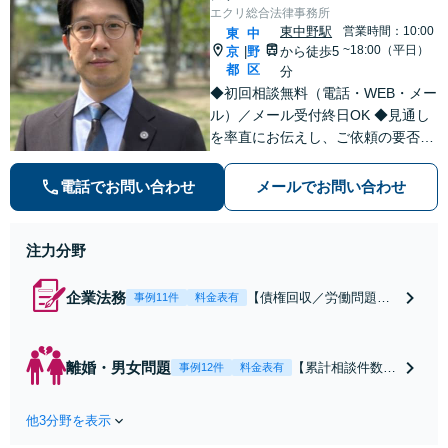
りのサポートが強み。高
エクリ総合法律事務所
い交渉力で示談成立へ尽
東中野駅
営業時間：10:00
東
中
力。少年事件／告訴・告
~18:00（平日）
京
野
から徒歩5
|
発の経験多数有り
都
区
分
◆初回相談無料（電話・WEB・メー
ル）／メール受付終日OK ◆見通し
を率直にお伝えし、ご依頼の要否も
含めてご案内いたします。受任から
解決まで弁護士本人が一貫してスピ
電話でお問い合わせ
メールでお問い合わせ
ーディーに対応いたします。 ◆累計
相談2000件以上・解決実績500件以
上
注力分野
企業法務
【債権回収／労働問題／
事例11件
料金表有
契約関係・契約書チェッ
ク／裁判対応】取引先と
のトラブル・会社内のト
離婚・男女問題
【累計相談件数20
事例12件
料金表有
ラブルなど、事後の解決
00件、解決事例50
だけでなく予防法務まで
0件以上】【初回
ワンストップで対応！顧
他3分野を表示
相談（電話・WE
問弁護士をお探しの方も
B）無料】「オー