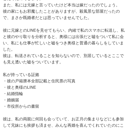
また、私には元嫁と言っていたけど本当は嫁だったのでしょう。

彼の家にもお邪魔したことがありますが、殺風景な部屋だったの
で、まさか既婚者だとは思っていませんでした。

彼に元嫁とのLINEを見せてもらい、内緒で私のスマホに転送し、私
と彼のやり取りを分析すると、奥様には出張だと嘘をついて私に会
い、私にも仕事が忙しいと嘘をつき奥様と普通の暮らしをしていま
した。

彼は、転送されていることを知らないので、別居しているとここで
も見え透いた嘘をついています。

私が持っている証拠

・彼の戸籍謄本全部記載と住民票の写真

・彼と奥様のLINE

・結婚指輪

・婚姻届

・市役所からの書留

彼は、私の両親に何回も会っていて、お正月の集まりなどにも参加
して兄妹にも挨拶も済ませ、みんな再婚を喜んでくれていたのにこ