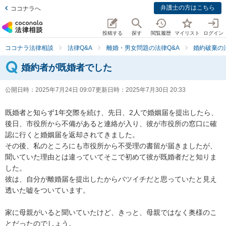
弁護士の方はこちら
ココナラへ
投稿する
探す
閲覧履歴
マイリスト
ログイン
ココナラ法律相談
法律Q&A
離婚・男女問題の法律Q&A
婚約破棄の
婚約者が既婚者でした
公開日時：
2025年7月24日 09:07
更新日時：
2025年7月30日 20:33
既婚者と知らず1年交際を続け、先日、2人で婚姻届を提出したら、
後日、市役所から不備があると連絡が入り、彼が市役所の窓口に確
認に行くと婚姻届を返却されてきました。

その後、私のところにも市役所から不受理の書留が届きましたが、
聞いていた理由とは違っていてそこで初めて彼が既婚者だと知りま
した。

彼は、自分が離婚届を提出したからバツイチだと思っていたと見え
透いた嘘をついています。

家に母親がいると聞いていたけど、きっと、母親ではなく奥様のこ
とだったのでしょう。
