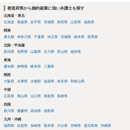
うことを匂わせて不貞関係になったというような場合には、求償権の
都道府県から婚約破棄に強い弁護士を探す
負担割合が高くなり、婚約破棄の慰謝料も払う必要が生じるという可
能性もないわけではありません。 ただし、法律上重婚は認められてい
北海道・東北
ないので、既婚者同士の婚約が成立するかといわれると、成立しない
北海道
青森県
岩手県
宮城県
秋田県
山形県
福島県
と判断される可能性の方が高いと思われます。 ３について 和解をする
関東
際には、清算条項という定めを設けることがほとんどです。 清算条項
東京都
神奈川県
千葉県
埼玉県
茨城県
栃木県
群馬県
を定めることによって、「これをもってお互いに今後一切請求しな
い」ことを双方が誓約することになります。 上記はあくまでも一般論
北陸・甲信越
としての回答となります。 詳細なご事情をお伺いすればより適切な回
新潟県
長野県
山梨県
石川県
富山県
福井県
答ができるかと存じます。 弁護士に相談すべき事案かと存じますの
東海
で、お早めにご相談されることをお勧めいたします。
愛知県
静岡県
岐阜県
三重県
関西
大阪府
兵庫県
京都府
滋賀県
奈良県
和歌山県
中国
広島県
岡山県
山口県
鳥取県
島根県
四国
香川県
愛媛県
高知県
徳島県
九州・沖縄
福岡県
佐賀県
長崎県
熊本県
大分県
宮崎県
鹿児島県
沖縄県