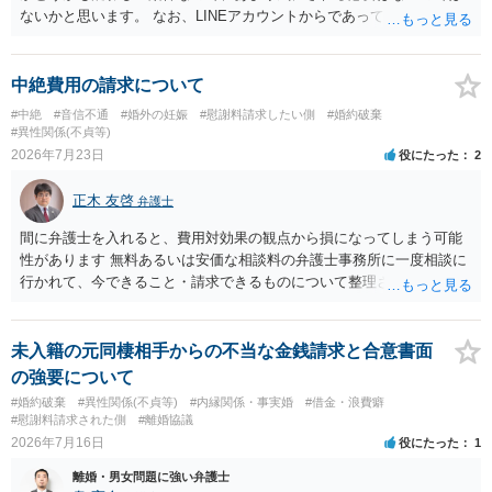
ないかと思います。 なお、LINEアカウントからであっても、そこに紐
づけられた電話番号の開示→携帯電話会社から氏名・住所が開示され
るパターンはありえるものの、本件のような精神的損害が発生したと
明確にいえないような案件において開示がなされる可能性も低いので
中絶費用の請求について
はないかと推察します。
#中絶
#音信不通
#婚外の妊娠
#慰謝料請求したい側
#婚約破棄
#異性関係(不貞等)
2026年7月23日
役にたった
2
正木 友啓
弁護士
間に弁護士を入れると、費用対効果の観点から損になってしまう可能
性があります 無料あるいは安価な相談料の弁護士事務所に一度相談に
行かれて、今できること・請求できるものについて整理されるのがよ
いかと思います
未入籍の元同棲相手からの不当な金銭請求と合意書面
の強要について
#婚約破棄
#異性関係(不貞等)
#内縁関係・事実婚
#借金・浪費癖
#慰謝料請求された側
#離婚協議
2026年7月16日
役にたった
1
離婚・男女問題に強い弁護士