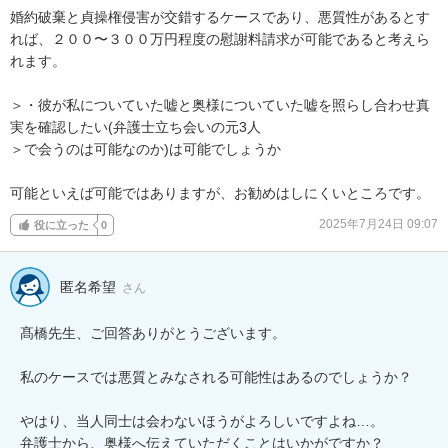
婚約破棄と貞操権侵害が交錯するケースであり、悪質性があるとす
れば、２００〜３００万円程度の慰謝料請求が可能であると考えら
れます。

＞・彼が私についていた嘘と奥様についていた嘘を照らし合わせ真
実を確認したい(弁護士立ち会いの元3人

＞で会うのは可能なのか)は可能でしょうか

可能といえば可能ではありますが、お勧めはしにくいところです。
2025年7月24日 09:07
役に立った
0
匿名希望
さん
髙橋先生、ご回答ありがとうございます。

私のケースでは悪質とみなされる可能性はあるのでしょうか？

やはり、当人同士は会わないほうがよろしいですよね…。

弁護士から、奥様へ伝えていただくことはいかがですか？