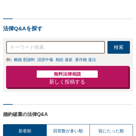
ご相談ください！【顧問
ダーメイドの解決
経験豊富】【個別案件も
策を提示」依頼者
対応OK】
様の話を丁寧にう
かがい、どんな不
法律Q&Aを探す
安があるのか、何
を解決したいのか
を正確に読み取り
検索
ます。【東京都在
住以外の方も対
例）
離婚 慰謝料
誹謗中傷
相続 遺産
著作物 違法
応】
無料法律相談
新しく投稿する
婚約破棄の法律Q&A
新着順
回答数が多い順
役にたった順