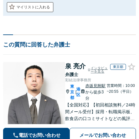
マイリストに入れる
この質問に回答した弁護士
泉 亮介
東京都
インタビュ
ーを見る
弁護士
彩結法律事務所
赤坂見附駅
営業時間：10:00
東
港
~20:55（平日）
京
から徒歩3
|
区
都
分
【全国対応】【初回相談無料／24時
間メール受付】採用・転職掲示板、
飲食店の口コミサイトなどの風評被
害対策など実績あり！【刑事】犯罪
の種類を問わず相談可。可能な限り
電話でお問い合わせ
メールでお問い合わせ
早期対応で駆けつけサポート【労