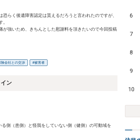
6
は恐らく後遺障害認定は貰えるだろうと言われたのですが、
。

痛が強いため、きちんとした慰謝料を頂きたいので今回投稿
7
8
保険会社との交渉
被害者
9
ライン
10
いる側（患側）と怪我をしていない側（健側）の可動域を