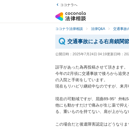
ココナラへ
ココナラ法律相談
法律Q&A
交通事故の
交通事故による右肩鎖関
公開日時：
2025年7月24日 04:19
更新日時：
20
誤字があった為再投稿させて頂きます。

今年の2月頃に交通事故で後ろから追突
の入院と手術をしています。

現在もリハビリ継続中なのですが、来月
現在の可動域ですが、屈曲89-95°  外転
他にも動かすだけで痛みが生じ薬で抑え
る、重いものを持てない、肩が上がらな
この場合だと後遺障害認定はどうなりま