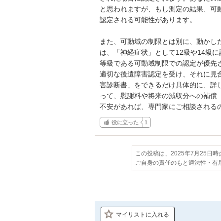
と思われますが、もし測定の結果、可
認定される可能性があります。

また、可動域の制限とは別に、動かし
は、「神経症状」として12級や14級
等級である可動域制限での認定が優先さ
適切な後遺障害認定を受け、それに見
害診断書」をできるだけ具体的に、詳
って、慰謝料や将来の減収分への補償
不安があれば、専門家にご相談される
役に立った
1
この投稿は、2025年7月25日
ご自身の責任のもと適法性・有
マイリストに入れる