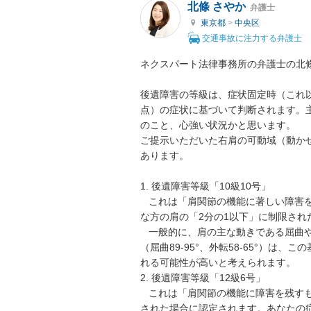
北條 さやか
弁護士
東京都
>
中央区
交通事故に注力する弁護士
ネクスパート法律事務所の弁護士の北條
後遺障害の等級は、症状固定時（これ
点）の症状に基づいて判断されます。
のこと、心強い状況かと思います。

ご提示いただいた右肩の可動域（動か
あります。

1. 後遺障害等級「10級10号」

   これは「肩関節の機能に著しい障害を残すもの」とされ、けがをした方の肩の可動域が、健康
な方の肩の「2分の1以下」に制限され
   一般的に、肩の主な動きである屈曲や外転の参考可動域は180度です。あなたの現在の可動域
（屈曲89-95°、外転58-65°）は
れる可能性が高いと考えられます。

2. 後遺障害等級「12級6号」

   これは「肩関節の機能に障害を残すもの」とされ、可動域が健康な方の「4分の3以下」に制限
された場合に認定されます。あなたの