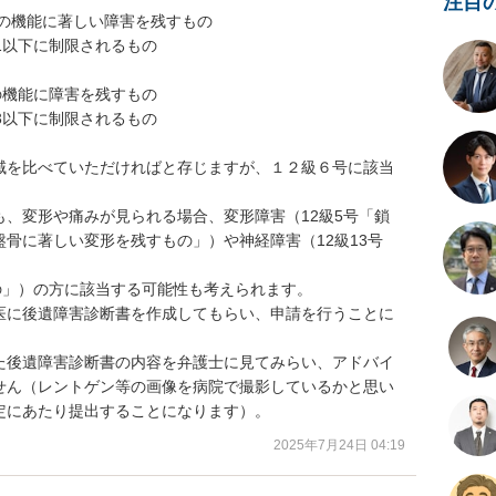
注目
節の機能に著しい障害を残すもの

1以下に制限されるもの

の機能に障害を残すもの

3以下に制限されるもの

域を比べていただければと存じますが、１２級６号に該当
、変形や痛みが見られる場合、変形障害（12級5号「鎖
骨に著しい変形を残すもの」）や神経障害（12級13号
の」）の方に該当する可能性も考えられます。

医に後遺障害診断書を作成してもらい、申請を行うことに
た後遺障害診断書の内容を弁護士に見てみらい、アドバイ
せん（レントゲン等の画像を病院で撮影しているかと思い
定にあたり提出することになります）。
2025年7月24日 04:19