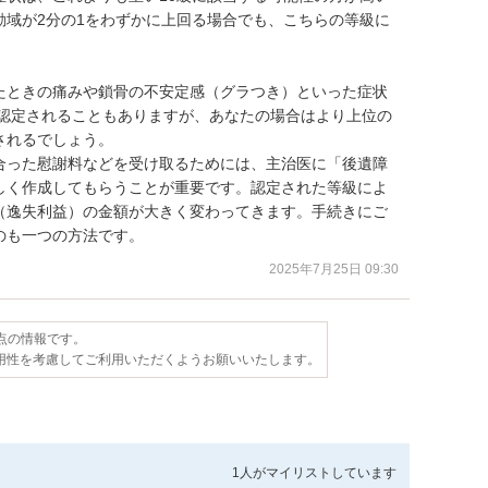
動域が2分の1をわずかに上回る場合でも、こちらの等級に
たときの痛みや鎖骨の不安定感（グラつき）といった症状
に認定されることもありますが、あなたの場合はより上位の
れるでしょう。

合った慰謝料などを受け取るためには、主治医に「後遺障
しく作成してもらうことが重要です。認定された等級によ
（逸失利益）の金額が大きく変わってきます。手続きにご
のも一つの方法です。
2025年7月25日 09:30
時点の情報です。
用性を考慮してご利用いただくようお願いいたします。
1人が
マイリストしています