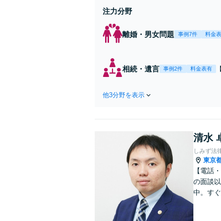
注力分野
離婚・男女問題
事例7件
料金
相続・遺言
事例2件
料金表有
他3分野を表示
清水 
しみず法
東京
【電話・
の面談以
中。すぐ
に、問題