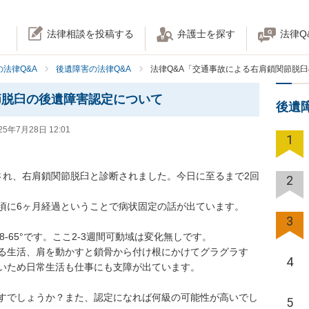
法律相談を投稿する
弁護士を探す
法律Q
法律Q&A
後遺障害の法律Q&A
法律Q&A「交通事故による右肩鎖関節脱
節脱臼の後遺障害認定について
後遺
25年7月28日 12:01
1
され、右肩鎖関節脱臼と診断されました。今日に至るまで2回
2
頃に6ヶ月経過ということで病状固定の話が出ています。

3
58-65°です。ここ2-3週間可動域は変化無しです。

る生活、肩を動かすと鎖骨から付け根にかけてグラグラす
4
いため日常生活も仕事にも支障が出ています。

すでしょうか？また、認定になれば何級の可能性が高いでし
5