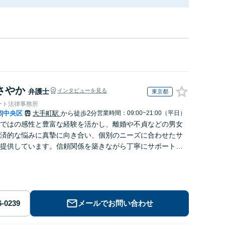
さやか
弁護士
インタビューを見る
東京都
ート法律事務所
都
中央区
大手町駅
から徒歩2分
営業時間：09:00~21:00（平日）
|
ではの感性と豊富な経験を活かし、離婚や不貞などの男女
済的な悩みに真摯に向き合い、個別のニーズに合わせたサ
提供しています。信頼関係を築きながら丁寧にサポートし
す。お気軽にご相談ください。【お子様連れ相談可】
メールでお問い合わせ