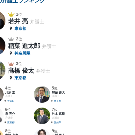
の弁護士ランキング
1
位
若井 亮
弁護士
東京都
2
位
稲葉 進太郎
弁護士
神奈川県
3
位
髙橋 俊太
弁護士
東京都
4
5
位
位
川添 圭
加藤 善大
弁護士
弁護士
大阪府
埼玉県
6
7
位
位
泉 亮介
竹本 真紀
弁護士
弁護士
東京都
愛知県
8
9
位
位