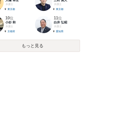
大橋 卓生
三村 勇人
弁護士
弁護士
東京都
東京都
10
11
位
位
小杉 和
白井 弘昭
弁護士
弁護士
京都府
愛知県
もっと見る