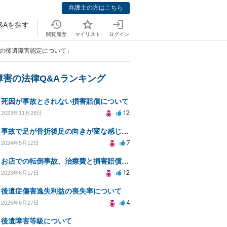
弁護士の方はこちら
&Aを探す
閲覧履歴
マイリスト
ログイン
臼の後遺障害認定について」
障害の法律Q&Aランキング
死因が事故とされない損害賠償について
12
2023年11月28日
事故で足が骨折後足の向きが変な感じに 後遺障害認定や慰謝料増額できるか
7
2024年5月12日
お店での転倒事故、治療費と損害賠償の相談方法は？
12
2023年6月17日
後遺症傷害逸失利益の喪失率について
4
2025年8月27日
後遺障害等級について