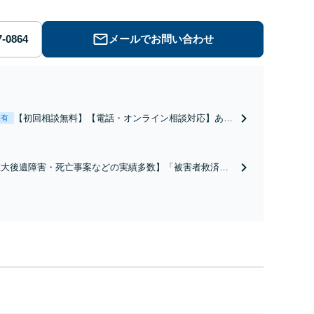
メールでお問い合わせ
【初回相談無料】【電話・オンライン相談対応】あな
表有
たにとって有利な条件で離婚ができるよう、経験豊富
な弁護士が多角的な視点でアドバイス「親権・監護
権・面会交流に実績あり」子の引渡し・認知・親子関
重大後遺障害・死亡事案などの実績多数】「被害者救済を
係不存在確認などもご相談下さい【子連れ相談可】
一に」一日でも早く日常を取り戻せるよう、私が力になり
す【初回相談無料】【電話・オンライン相談対応】「スピ
ド対応・納得できる解決を」「刑事裁判のニーズにも対
」【休日・夜間相談可】