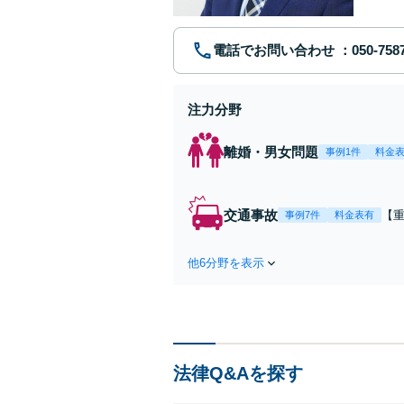
電話でお問い合わせ
注力分野
離婚・男女問題
事例1件
料金
交通事故
【
事例7件
料金表有
第
ま
他6分野を表示
ー
応
法律Q&Aを探す