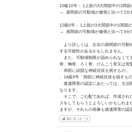
10級10号： 1上肢の3大関節中の1関
→  肩関節の可動域が健側と比べて2分
12級6号： 1上肢の3大関節中の1関節
→  肩関節の可動域が健側と比べて4分
　より詳しくは、左右の肩関節の可動
する可能性があるかもしれません。

　また、可動域制限が認められなくても
骨、胸骨、ろく骨、けんこう骨又は骨盤
「局部に頑固な神経症状を残すもの」

、14級9号「局部に神経症状を残すも
　後遺障害の認定にあたっては、主治
なります。

　そこで、ご心配であれば、作成され
スをしてもらうとよろしいかもしれま
ますが、それらの画像も後遺障害の認
役に立った
1