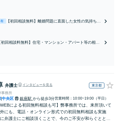
【初回相談無料】離婚問題に直面した女性の気持ちに
表有
寄り添いながら、将来の生活を見据えた解決案をご提
案します【年間相談件数1000件以上】蓄積したノウハ
ウと交渉術を武器に慰謝料、養育費、親権などの獲得
【初回相談料無料】住宅・マンション・アパート等の相続
を目指します【夜間・休日面談可】
にお困りの方も安心！遺産分割協議の代理交渉から名義変
更までフルサポート！【全国対応可】豊富な拠点と組織力
を活かし円満かつスピーディーに相続手続きをお手伝いし
ます【取扱い実績2000件以上】
卓
弁護士
インタビューを見る
東京都
律事務所
都
中央区
銀座駅
から徒歩3分
営業時間：10:00~19:00（平日）
|
WEBによる初回無料相談も可】弊事務所では、来所頂いて
外にも、電話・オンライン形式での初回無料相談も実施
に弁護士にご相談頂くことで、今のご不安が和らぐととも
解決のために前に進むことができます。