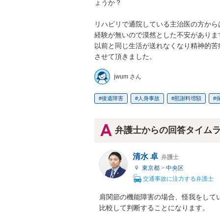
ょうか？

リハビリで通院している主治医の方から
経験が無いので漠然とした不安があります
以前と同じ生活が送れなくなり精神的苦
させて頂きました。
jwum さん
後遺障害
人身事故
慰謝料増額
弁護士からの回答タイム
清水 卓
弁護士
東京都
>
中央区
交通事故に注力する弁護士
肩関節の機能障害の場合、怪我をして
比較して判断することになります。
