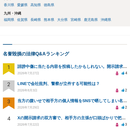
香川県
愛媛県
高知県
徳島県
九州・沖縄
福岡県
佐賀県
長崎県
熊本県
大分県
宮崎県
鹿児島県
沖縄県
名誉毀損の法律Q&Aランキング
1
誹謗中傷に当たる内容を投稿したかもしれない。開示請求や民事刑事裁判に発展しうるのか教えて欲しい。
4
2026年7月27日
2
LINEで会社批判、警察が立件する可能性は？
2
2026年8月3日
3
当方の腹いせで相手方の個人情報をSNSで晒してしまい名誉毀損させてしまったかもしれない
2
2026年7月29日
4
Xの開示請求の双方審で、相手方の主張が口頭ばかりで把握しきれません
3
2026年7月22日