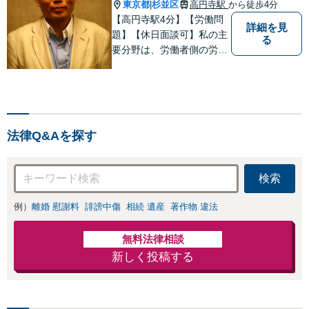
応」【休日・夜間相談可】
東京都
杉並区
高円寺駅
から徒歩4分
|
もご相談下さい
【高円寺駅4分】【労働問
【子連れ相談可】
詳細を見
題】【休日面談可】私の主
る
要分野は、労働者側の労働
事件、企業法務（顧問先約
４０社）、破産・再生・任
意整理です。相談件数、訴
訟案件、交渉案件を数多く
担当しています。依頼人さ
法律Q&Aを探す
まにとって、最大限の効用
を得られるように頑張って
います。
検索
例）
離婚 慰謝料
誹謗中傷
相続 遺産
著作物 違法
無料法律相談
新しく投稿する