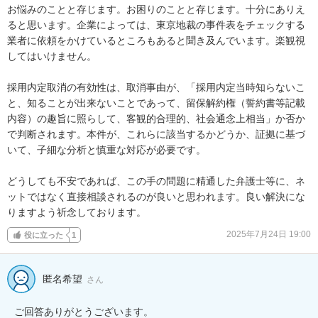
お悩みのことと存じます。お困りのことと存じます。十分にありえ
ると思います。企業によっては、東京地裁の事件表をチェックする
業者に依頼をかけているところもあると聞き及んでいます。楽観視
してはいけません。

採用内定取消の有効性は、取消事由が、「採用内定当時知らないこ
と、知ることが出来ないことであって、留保解約権（誓約書等記載
内容）の趣旨に照らして、客観的合理的、社会通念上相当」か否か
で判断されます。本件が、これらに該当するかどうか、証拠に基づ
いて、子細な分析と慎重な対応が必要です。

どうしても不安であれば、この手の問題に精通した弁護士等に、ネ
ットではなく直接相談されるのが良いと思われます。良い解決にな
りますよう祈念しております。
2025年7月24日 19:00
役に立った
1
匿名希望
さん
ご回答ありがとうございます。
