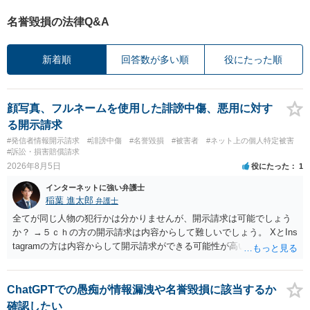
名誉毀損の法律Q&A
新着順
回答数が多い順
役にたった順
顔写真、フルネームを使用した誹謗中傷、悪用に対す
る開示請求
#発信者情報開示請求
#誹謗中傷
#名誉毀損
#被害者
#ネット上の個人特定被害
#訴訟・損害賠償請求
2026年8月5日
役にたった
1
インターネットに強い弁護士
稲葉 進太郎
弁護士
全てが同じ人物の犯行かは分かりませんが、開示請求は可能でしょう
か？ →５ｃｈの方の開示請求は内容からして難しいでしょう。 XとIns
tagramの方は内容からして開示請求ができる可能性が高いでしょう。
ただ、アカウントが削除されていると開示請求は失敗する可能性が高
いでしょう。７月中にアカウントが削除されている場合、今から進め
ても失敗する可能性が高いように思われます。 相手を特定できた場
ChatGPTでの愚痴が情報漏洩や名誉毀損に該当するか
合、相手に全ての弁護士費用を負担させることは可能でしょうか？ →
確認したい