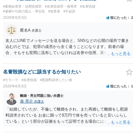
#業務妨害罪・信用毀損罪
#名誉毀損罪・侮辱罪
#名誉毀損
#逮捕や勾留の阻止・準抗告
#加害者
#不起訴
2026年8月3日
役にたった
2
匿名A
弁護士
友人にLINEでメッセージを送る場合と、SNSなどの公開の場所で書き
込むのとでは、犯罪の成否から全く違うことになります。前者の場
合、そもそも世間に流布していなければ名誉や信用、業務にかかる犯
罪は成立しないことになります。
名誉毀損などに該当するか知りたい
#モラハラ
#名誉毀損
#慰謝料請求したい側
2026年8月3日
役にたった
1
離婚・男女問題に強い弁護士
泉 亮介
弁護士
「結婚していたが、不倫して離婚をされ、また再婚して離婚をし慰謝
料請求されている お金に困って8万円で体を売っていると言いふらし
ている」という部分が証拠をもって証明できる場合には名誉権侵害や
プライバシー権侵害等を主張し慰謝料請求ができる可能性はあるでし
ょう。 既に弁護士にご依頼されているとのことですので，依頼中の弁