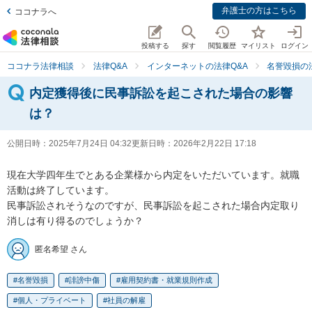
弁護士の方はこちら
ココナラへ
投稿する
探す
閲覧履歴
マイリスト
ログイン
ココナラ法律相談
法律Q&A
インターネットの法律Q&A
名誉毀損の
内定獲得後に民事訴訟を起こされた場合の影響
は？
公開日時：
2025年7月24日 04:32
更新日時：
2026年2月22日 17:18
現在大学四年生でとある企業様から内定をいただいています。就職
活動は終了しています。

民事訴訟されそうなのですが、民事訴訟を起こされた場合内定取り
消しは有り得るのでしょうか？
匿名希望 さん
名誉毀損
誹謗中傷
雇用契約書・就業規則作成
個人・プライベート
社員の解雇