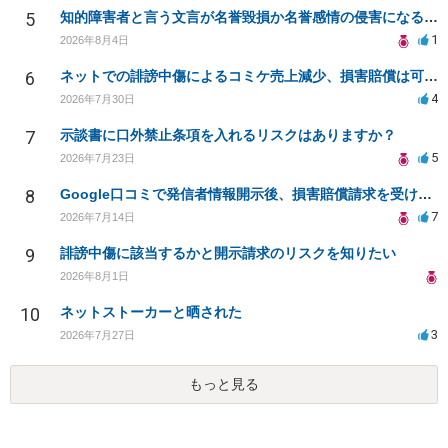
5
知的障害者と言う文言が名誉毀損か名誉感情の侵害になるか教えてほしい。
1
2026年8月4日
6
ネットでの誹謗中傷によるコミケ売上減少、損害賠償は可能か？
4
2026年7月30日
7
示談書に口外禁止条項を入れるリスクはありますか？
5
2026年7月23日
8
Google口コミで発信者情報開示後、損害賠償請求を受けています。示談について相談です。
7
2026年7月14日
9
誹謗中傷に該当するかと開示請求のリスクを知りたい
2026年8月1日
10
ネットストーカーと晒された
3
2026年7月27日
もっと見る