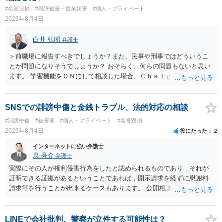
訴訟外の交渉で相手方が認めれば負担させることができるでしょう。
#名誉毀損
#風評被害・営業妨害
#個人・プライベート
訴訟で判決となった場合は、実際の弁護士費用が認められる場合と認
2026年8月4日
められない場合があり何ともいえないところでしょう。
白井 弘昭
弁護士
＞前職場に報告すべきでしょうか？また、民事や刑事ではどういうこ
とが問題になりそうでしょうか？ おそらく、何らの問題もないと思い
ます。 学習機能をＯＮにして相談した場合、Ｃｈａｔｇｐｔがｏｐｅ
ｎＡＩに相談内容を蓄積し、他の質問者への何らかの回答の際に参照
する可能性がありますが、個人名や会社名を特定していない限り、一
般論として抽象化されて回答に織り込まれる可能性が生じるにすぎま
SNSでの誹謗中傷と金銭トラブル、法的対応の相談
せんので、その情報自体が、秘密情報に当たるとは思えませんし、名
#誹謗中傷
#被害者
#個人・プライベート
#名誉毀損
誉棄損として、個人や会社に対する誹謗中傷の不特定多数への公開に
2026年8月4日
役にたった
2
当たるとも思われません。 もちろん、誰がその内容をｃｈａｔｇｐｔ
に入力したかも第三者にしられることはないので、個人や会社の特定
インターネットに強い弁護士
をせずに書き込んだことで（おそらく特定して書き込んだとして
泉 亮介
弁護士
も）、相談者さんが刑事民事の責任に問われることはないでしょう。
実際にその人が権利侵害行為をしたと認められるものであり，それが
私見ながらご参考まで。
証明できる証拠があるということであれば，開示請求を経ずに慰謝料
請求等を行うことが出来るケースもあります。 公開相談の場では回答
は難しいかと思われますので，お手持ちの証拠資料を持参の上弁護士
に個別に相談されると良いでしょう。
LINEで会社批判、警察が立件する可能性は？