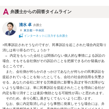
弁護士からの回答タイムライン
清水 卓
弁護士
東京都
>
中央区
インターネットに注力する弁護士
>民事訴訟されそうなのですが、民事訴訟を起こされた場合内定取り
消しは有り得るのでしょうか？

  →  内定をもらった会社とは関係のない個人的な事情による訴訟の
場合、そもそも会社側がその訴訟のことを把握できるのか疑義があ
るところです。

　また、会社側が何らかのきっかけであなたが何らかの民事訴訟を
提起されていることを知ったとしても、会社の社会的信用を失墜さ
せる、あなたの会社に対する労務提供に影響を及ぼす等の支障がな
いような場合には、単に民事訴訟を提起されたことを理由に会社が
内定を取り消すことは違反•無効となる可能性が高いと思われます。

　そのため、余り心配し過ぎなくてもいいように思います。

　なお、仮に内定取消しのような事態に発展しそうな場合には、弁
護士に直接相談する等して、具体的な状況に応じたアドバイスをし