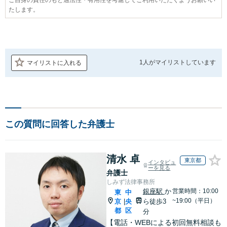
たします。
1人が
マイリストしています
マイリストに入れる
この質問に回答した弁護士
清水 卓
東京都
インタビュ
ーを見る
弁護士
しみず法律事務所
銀座駅
か
営業時間：10:00
東
中
~19:00（平日）
京
央
ら徒歩3
|
都
区
分
【電話・WEBによる初回無料相談も