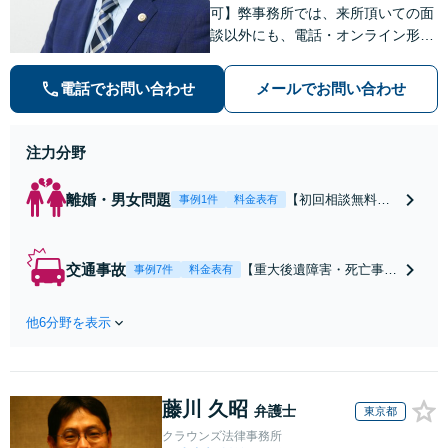
可】弊事務所では、来所頂いての面
談以外にも、電話・オンライン形式
での初回無料相談も実施中。すぐに
弁護士にご相談頂くことで、今のご
電話でお問い合わせ
メールでお問い合わせ
不安が和らぐとともに、問題解決の
ために前に進むことができます。
注力分野
離婚・男女問題
【初回相談無料】
事例1件
料金表有
【電話・オンライ
ン相談対応】あな
たにとって有利な
交通事故
【重大後遺障害・死亡事案
事例7件
料金表有
条件で離婚ができ
などの実績多数】「被害者
るよう、経験豊富
救済を第一に」一日でも早
な弁護士が多角的
他6分野を表示
く日常を取り戻せるよう、
な視点でアドバイ
私が力になります【初回相
ス「親権・監護
談無料】【電話・オンライ
権・面会交流に実
ン相談対応】「スピード対
績あり」子の引渡
藤川 久昭
応・納得できる解決を」
弁護士
東京都
し・認知・親子関
「刑事裁判のニーズにも対
クラウンズ法律事務所
係不存在確認など