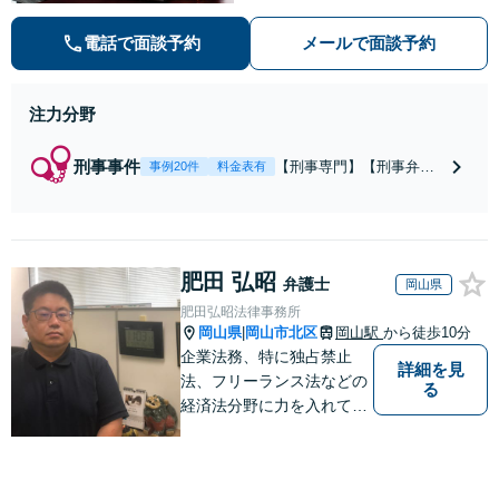
２５万円、成功報酬原則３３万円】
【弁護士泉義孝が相談、刑事弁護を
電話で面談予約
メールで面談予約
担当】【逮捕・勾留でお悩みの方は
ご相談下さい】
注力分野
刑事事件
【刑事専門】【刑事弁護
事例20件
料金表有
歴24年】【事務所全体刑
事相談実績7766件】【釈
放・不起訴実績多数】
【京大法学部卒】【着手
肥田 弘昭
金原則２２万円（税
弁護士
岡山県
込）】【弁護士泉義孝が
肥田弘昭法律事務所
相談、弁護を直接担当】
岡山県
岡山市北区
岡山駅
から徒歩10分
|
逮捕されお困りの方は是
企業法務、特に独占禁止
非弁護士泉義孝にご相談
詳細を見
法、フリーランス法などの
る
ご依頼下さい。
経済法分野に力を入れてい
ます！！！