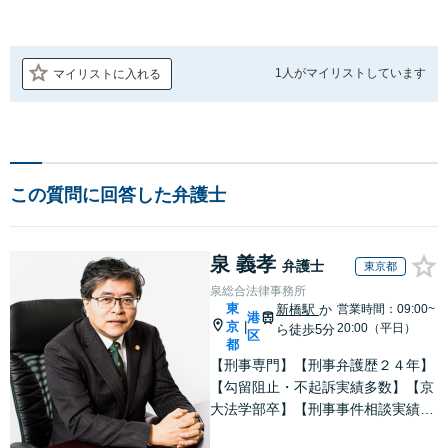
1人が
マイリストしています
マイリストに入れる
この質問に回答した弁護士
泉 義孝
弁護士
東京都
泉総合法律事務所
東
新橋駅
か
営業時間：09:00~
港
京
|
20:00（平日）
ら徒歩5分
区
都
【刑事専門】【刑事弁護歴２４年】
【勾留阻止・不起訴実績多数】【京
大法学部卒】【刑事事件相談実績77
66件（事務所全体）】【着手金原則