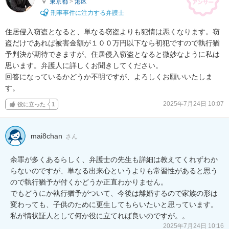
東京都
>
港区
刑事事件に注力する弁護士
住居侵入窃盗となると、単なる窃盗よりも犯情は悪くなります。窃
盗だけであれば被害金額が１００万円以下なら初犯ですので執行猶
予判決が期待できますが、住居侵入窃盗となると微妙なように私は
思います。弁護人に詳しくお聞きしてください。

回答になっているかどうか不明ですが、よろしくお願いいたしま
す。
2025年7月24日 10:07
役に立った
1
mai8chan
さん
余罪が多くあるらしく、弁護士の先生も詳細は教えてくれずわか
らないのですが、単なる出来心というよりも常習性があると思う
ので執行猶予が付くかどうか正直わかりません。

でもどうにか執行猶予がついて、今後は離婚するので家族の形は
変わっても、子供のために更生してもらいたいと思っています。

私が情状証人として何か役に立てれば良いのですが。。
2025年7月24日 10:16