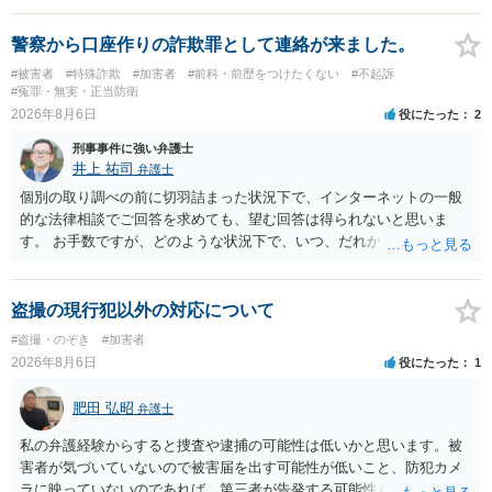
います。 したがいまして、いずれも良いかと考えます。
警察から口座作りの詐欺罪として連絡が来ました。
#被害者
#特殊詐欺
#加害者
#前科・前歴をつけたくない
#不起訴
#冤罪・無実・正当防衛
2026年8月6日
役にたった
2
刑事事件に強い弁護士
井上 祐司
弁護士
個別の取り調べの前に切羽詰まった状況下で、インターネットの一般
的な法律相談でご回答を求めても、望む回答は得られないと思いま
す。 お手数ですが、どのような状況下で、いつ、だれからどのような
経緯で口座の提供を頼まれ開設したか、それによる詐欺等の収益がど
の程度だと聞いているのかということについて、お近くで詳細な法律
相談を受けられたうえで対処方法を探された方がよいと思われます。
盗撮の現行犯以外の対応について
一般論でいえば、任意取り調べの場合、ＩＣレコーダーを持参して取
#盗撮・のぞき
#加害者
り調べ内容を録音することは必須だと考えます。
2026年8月6日
役にたった
1
肥田 弘昭
弁護士
私の弁護経験からすると捜査や逮捕の可能性は低いかと思います。被
害者が気づいていないので被害届を出す可能性が低いこと、防犯カメ
ラに映っていないのであれば、第三者が告発する可能性も低いこと、