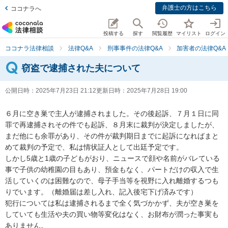
弁護士の方はこちら
ココナラへ
投稿する
探す
閲覧履歴
マイリスト
ログイン
ココナラ法律相談
法律Q&A
刑事事件の法律Q&A
加害者の法律Q&A
窃盗で逮捕された夫について
公開日時：
2025年7月23日 21:12
更新日時：
2025年7月28日 19:00
６月に空き巣で主人が逮捕されました。その後起訴、７月１日に同
罪で再逮捕されその件でも起訴、８月末に裁判が決定しましたが、
まだ他にも余罪があり、その件が裁判期日までに起訴になればまと
めて裁判の予定で、私は情状証人として出廷予定です。

しかし5歳と1歳の子どもがおり、ニュースで顔や名前がバレている
事で子供の幼稚園の目もあり、預金もなく、パートだけの収入で生
活していくのは困難なので、母子手当等を視野に入れ離婚するつも
りでいます。（離婚届は差し入れ、記入後宅下げ済みです）

犯行については私は逮捕されるまで全く気づかかず、夫が空き巣を
していても生活や夫の買い物等変化はなく、お財布が潤った事実も
ありません。
