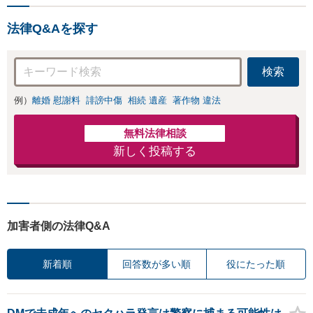
法律Q&Aを探す
検索
例）
離婚 慰謝料
誹謗中傷
相続 遺産
著作物 違法
無料法律相談
新しく投稿する
加害者側の法律Q&A
新着順
回答数が多い順
役にたった順