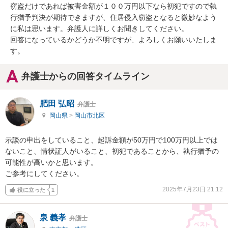
窃盗だけであれば被害金額が１００万円以下なら初犯ですので執
行猶予判決が期待できますが、住居侵入窃盗となると微妙なよう
に私は思います。弁護人に詳しくお聞きしてください。

回答になっているかどうか不明ですが、よろしくお願いいたしま
す。
弁護士からの回答タイムライン
肥田 弘昭
弁護士
岡山県
>
岡山市北区
示談の申出をしていること、起訴金額が50万円で100万円以上では
ないこと、情状証人がいること、初犯であることから、執行猶予の
可能性が高いかと思います。

ご参考にしてください。
2025年7月23日 21:12
役に立った
1
泉 義孝
弁護士