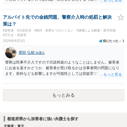
証拠は削除されていることからです。但し、「電車内で携帯で対面に
座る女性を盗撮(全体像写真1枚と5秒程度の動画)してしまいました。下
着や胸など強調したものではありません。」とありますが、少なくと
アルバイト先での金銭問題、警察介入時の処罰と解決
も捜査段階では性的姿態等撮影罪の被疑事実で逮捕勾留されるケース
策は？
が私の弁護経験では多くなった印象です（最終的には不起訴ないし各
#加害者
#示談交渉
#前科・前歴をつけたくない
#逮捕による解雇・退学回避
都道府県の迷惑防止条例違反になることもあります）。2度としないこ
#万引き・窃盗罪
とをお勧めいたします。ご参考にしてください。
2026年8月5日
役にたった
1
肥田 弘昭
弁護士
警察は民事不介入ですので示談斡旋のようなことはしません。被害者
にお金を返すかどうか、被害者が受け取るかは当事者間の問題になり
ます。前科なども影響しますが可能性としては窃盗罪ですので、逮捕
勾留や略式起訴などの可能性もあります。ご参考にしてください。
もっとみる
都道府県から加害者に強い弁護士を探す
北海道・東北