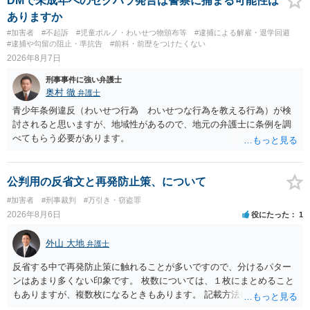
DMで未成年へのセクハラ発言は警察に捕まる可能性は
ありますか
#加害者
#不起訴
#児童ポルノ・わいせつ物頒布等
#逮捕による解雇・退学回避
#逮捕や勾留の阻止・準抗告
#前科・前歴をつけたくない
2026年8月7日
刑事事件に強い弁護士
奥村 徹
弁護士
青少年条例違反（わいせつ行為 わいせつな行為を教える行為）が検
討されると思いますが、地域性があるので、地元の弁護士に条例を調
べてもらう必要があります。
公判用の反省文と再発防止策、について
#加害者
#刑事裁判
#万引き・窃盗罪
2026年8月6日
役にたった
1
外山 大地
弁護士
反省する中で再発防止策に触れることが多いですので、分けるパター
ンはあまり多くない印象です。 枚数については、１枚にまとめること
もありますが、複数枚になるときもあります。 記載方法については、
手書きかどうかで裁判官に与える印象が大きく変わることはないと思