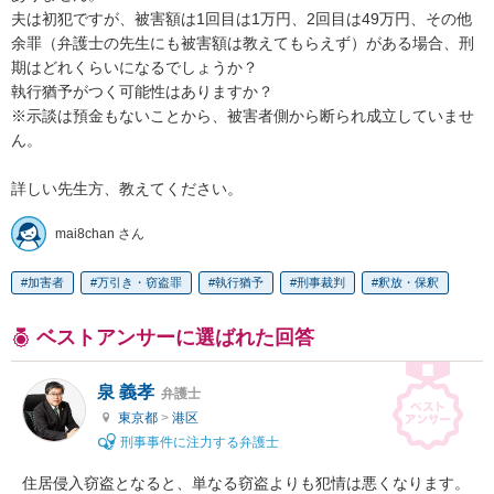
夫は初犯ですが、被害額は1回目は1万円、2回目は49万円、その他
余罪（弁護士の先生にも被害額は教えてもらえず）がある場合、刑
期はどれくらいになるでしょうか？

執行猶予がつく可能性はありますか？

※示談は預金もないことから、被害者側から断られ成立していませ
ん。

詳しい先生方、教えてください。
mai8chan さん
加害者
万引き・窃盗罪
執行猶予
刑事裁判
釈放・保釈
ベストアンサーに選ばれた回答
泉 義孝
弁護士
東京都
>
港区
刑事事件に注力する弁護士
住居侵入窃盗となると、単なる窃盗よりも犯情は悪くなります。