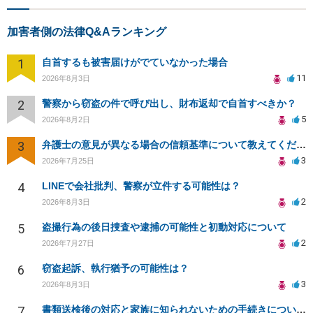
加害者側の法律Q&Aランキング
1
自首するも被害届けがでていなかった場合
11
2026年8月3日
2
警察から窃盗の件で呼び出し、財布返却で自首すべきか？
5
2026年8月2日
3
弁護士の意見が異なる場合の信頼基準について教えてください
3
2026年7月25日
4
LINEで会社批判、警察が立件する可能性は？
2
2026年8月3日
5
盗撮行為の後日捜査や逮捕の可能性と初動対応について
2
2026年7月27日
6
窃盗起訴、執行猶予の可能性は？
3
2026年8月3日
7
書類送検後の対応と家族に知られないための手続きについて相談