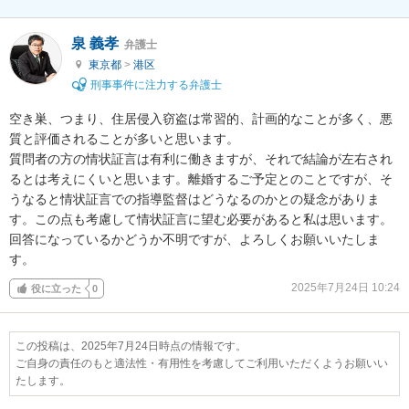
泉 義孝
弁護士
東京都
>
港区
刑事事件に注力する弁護士
空き巣、つまり、住居侵入窃盗は常習的、計画的なことが多く、悪
質と評価されることが多いと思います。

質問者の方の情状証言は有利に働きますが、それで結論が左右され
るとは考えにくいと思います。離婚するご予定とのことですが、そ
うなると情状証言での指導監督はどうなるのかとの疑念がありま
す。この点も考慮して情状証言に望む必要があると私は思います。

回答になっているかどうか不明ですが、よろしくお願いいたしま
す。
2025年7月24日 10:24
役に立った
0
この投稿は、2025年7月24日時点の情報です。
ご自身の責任のもと適法性・有用性を考慮してご利用いただくようお願いい
たします。