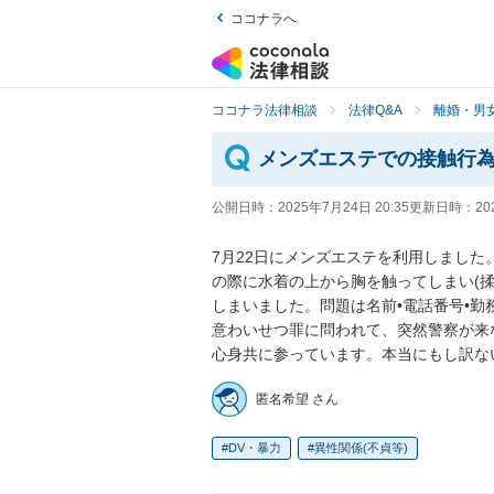
ココナラへ
ココナラ法律相談
法律Q&A
離婚・男
メンズエステでの接触行
公開日時：
2025年7月24日 20:35
更新日時：
20
7月22日にメンズエステを利用しました
の際に水着の上から胸を触ってしまい(揉
しまいました。問題は名前•電話番号•
意わいせつ罪に問われて、突然警察が来
心身共に参っています。本当にもし訳な
匿名希望 さん
DV・暴力
異性関係(不貞等)