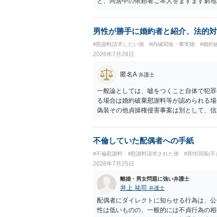
と、同居中の依頼者ご本人をますます窮地
者さまが転居する形で離婚協議等を進める
男性が勝手に婚約者と紹介、法的対
#慰謝料請求したい側
#内縁関係・事実婚
#婚約
2026年7月28日
匿名A
弁護士
一般論としては、嘘をつくこと自体で犯罪
る場合は婚約破棄慰謝料等が認められる場
偽装その他貞操権侵害事案は別として、信
ます。 お怒りはごもっともですが、仮に
ったということですので、むしろ結婚しな
ます。
不倫していた配偶者への手紙
#不倫慰謝料
#慰謝料請求された側
#異性関係(不
2026年7月25日
離婚・男女問題に強い弁護士
井上 祐司
弁護士
配偶者にダイレクトに知らせる行為は、公
性は低いものの、一般的には不貞行為の相