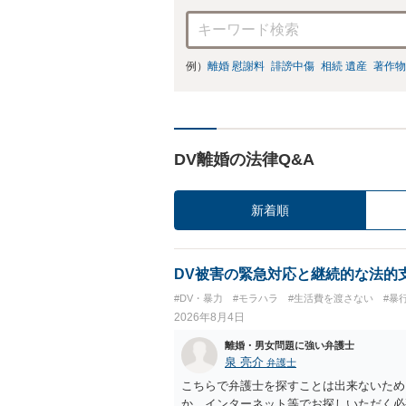
例）
離婚 慰謝料
誹謗中傷
相続 遺産
著作物
DV離婚の法律Q&A
新着順
DV被害の緊急対応と継続的な法的
#DV・暴力
#モラハラ
#生活費を渡さない
#暴
2026年8月4日
離婚・男女問題に強い弁護士
泉 亮介
弁護士
こちらで弁護士を探すことは出来ないため
か，インターネット等でお探しいただく必