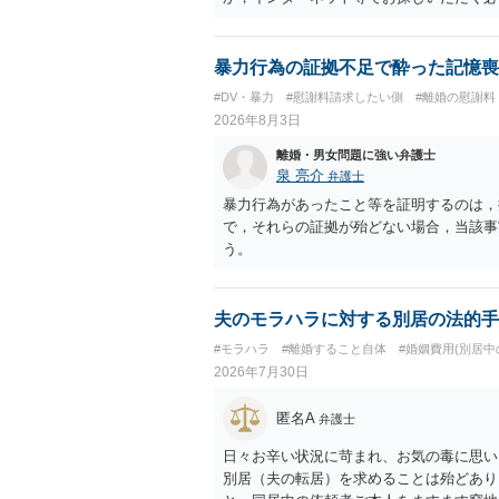
暴力行為の証拠不足で酔った記憶喪
#DV・暴力
#慰謝料請求したい側
#離婚の慰謝料
2026年8月3日
離婚・男女問題に強い弁護士
泉 亮介
弁護士
暴力行為があったこと等を証明するのは，
で，それらの証拠が殆どない場合，当該事
う。
夫のモラハラに対する別居の法的手
#モラハラ
#離婚すること自体
#婚姻費用(別居中
2026年7月30日
匿名A
弁護士
日々お辛い状況に苛まれ、お気の毒に思い
別居（夫の転居）を求めることは殆どあり