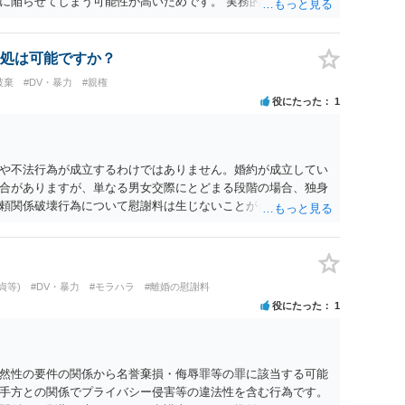
に陥らせてしまう可能性が高いためです。 実務的には、ご相談
選択を採らざるを得ないことが圧倒的多数です。
処は可能ですか？
破棄
#DV・暴力
#親権
役にたった
1
や不法行為が成立するわけではありません。婚約が成立してい
合がありますが、単なる男女交際にとどまる段階の場合、独身
頼関係破壊行為について慰謝料は生じないことが多いと思われ
交際を進めたとしても後に相手を信頼できなくなる可能性が高か
くてよかったと割り切って、交際を終わらせるのがよいと思い
貞等)
#DV・暴力
#モラハラ
#離婚の慰謝料
役にたった
1
然性の要件の関係から名誉棄損・侮辱罪等の罪に該当する可能
手方との関係でプライバシー侵害等の違法性を含む行為です。