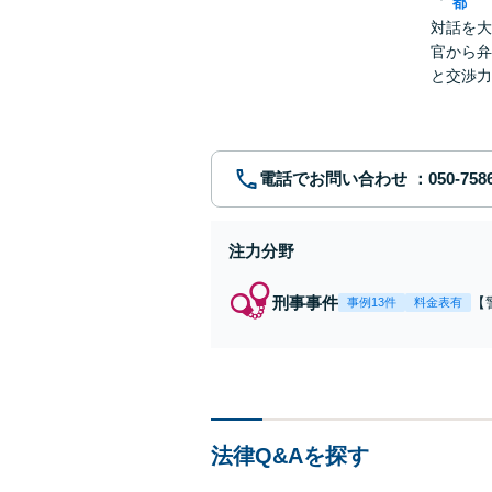
都
対話を大
官から弁
と交渉力
事件まで
電話でお問い合わせ
注力分野
刑事事件
【
事例13件
料金表有
【
身
強
の
法律Q&Aを探す