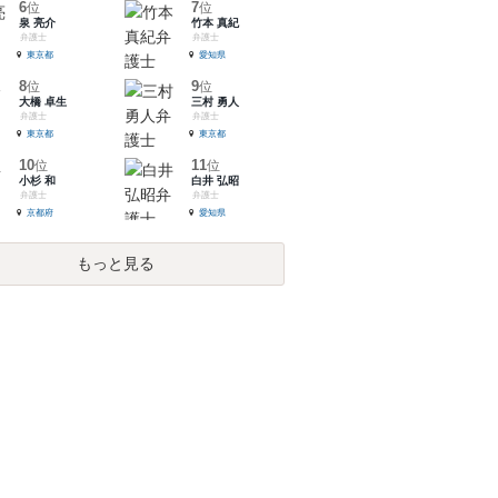
6
7
位
位
泉 亮介
竹本 真紀
弁護士
弁護士
東京都
愛知県
8
9
位
位
大橋 卓生
三村 勇人
弁護士
弁護士
東京都
東京都
10
11
位
位
小杉 和
白井 弘昭
弁護士
弁護士
京都府
愛知県
もっと見る