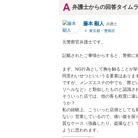
弁護士からの回答タイム
藤本 顯人
弁護士
東京都
>
豊島区
元警察官弁護士です。

記載されたご事情からすると、警察に捕
まず、NG行為として胸を触ることが
同意わいせつといいうる要素はあります
ですが、メンズエステの中でも、際ど
リヘルなど）と類似したものと認識され
そういった店では、他の客も程度に違
うか？

私の経験上、こういった店側としても
ない）営業しているので、痛い腹を探
質なケース（強姦したり、盗撮など）
ように思われます。