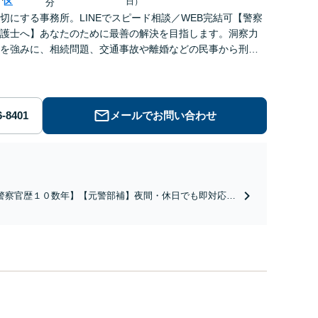
区
日）
分
切にする事務所。LINEでスピード相談／WEB完結可【警察
護士へ】あなたのために最善の解決を目指します。洞察力
を強みに、相続問題、交通事故や離婚などの民事から刑事
幅広く支援【完全個室】
メールでお問い合わせ
警察官歴１０数年】【元警部補】夜間・休日でも即対応！
即日接見】呼び出し直後や逮捕直後の対応により不起訴・
柄釈放実績多数！捜査経験を活かした先回りのサポートが
み。高い交渉力で示談成立へ尽力。少年事件／告訴・告発
経験多数有り