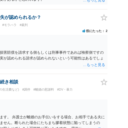
失が認められるか？
#モラハラ
#裁判
役にたった
2
損害賠償を請求する側もしくは刑事事件であれば検察側ですの
実が認められる請求が認められないという可能性はあるでしょ
続き相談
の生活費など)
#調停
#離婚の慰謝料
#DV・暴力
ます。 弁護士が離婚のお手伝いをする場合、お相手である夫に
ません。断られた場合にたちまち膠着状態に陥ってしまうの