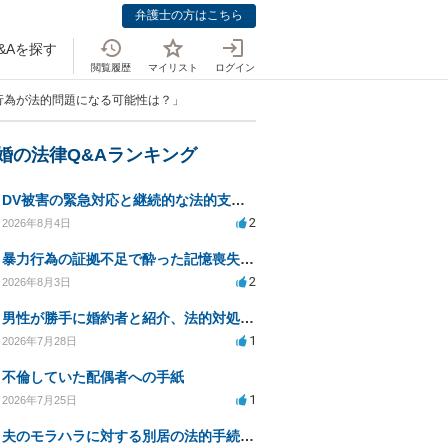
弁護士の方はこちら
&Aを探す
閲覧履歴
マイリスト
ログイン
行為が法的問題になる可能性は？」
離婚の法律Q&Aランキング
DV被害の緊急対応と継続的な法的支援を求む
2
2026年8月4日
暴力行為の証拠不足で酔った記憶喪失が認められるか？
2
2026年8月3日
男性が勝手に婚約者と紹介、法的対処は可能ですか？
1
2026年7月28日
不倫していた配偶者への手紙
1
2026年7月25日
夫のモラハラに対する別居の法的手続き相談