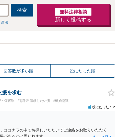
検索
無料法律相談
新しく投稿する
 違法
回答数が多い順
役にたった順
支援を求む
行・傷害罪
#慰謝料請求したい側
#離婚協議
役にたった
2
，ココナラの中でお探しいただいてご連絡をお取りいただく
要があるかと思われます。