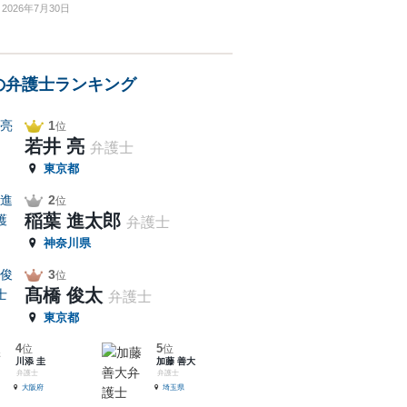
2026年7月30日
の弁護士ランキング
1
位
若井 亮
弁護士
東京都
2
位
稲葉 進太郎
弁護士
神奈川県
3
位
髙橋 俊太
弁護士
東京都
4
5
位
位
川添 圭
加藤 善大
弁護士
弁護士
大阪府
埼玉県