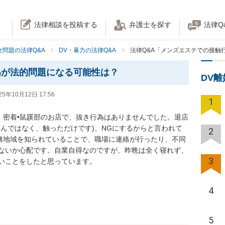
法律相談を投稿する
弁護士を探す
法律Q
女問題の法律Q&A
DV・暴力の法律Q&A
法律Q&A「メンズエステでの接触
為が法的問題になる可能性は？
DV
25年10月12日 17:56
1
。密着•鼠蹊部のお店で、抜き行為はありませんでした。退店
んではなく、触っただけです)、NGにするからと言われて
2
勤務地域を知られていることで、職場に連絡が行ったり、不同
ないか心配です。自業自得なのですが、昨晩は全く寝れず、
3
いことをしたと思っています。
4
5