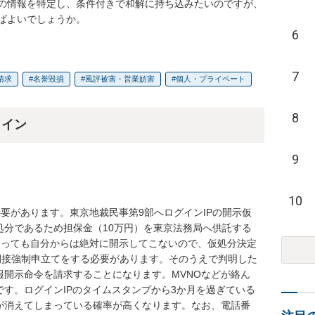
の情報を特定し、条件付きで和解に持ち込みたいのですが、
ばよいでしょうか。
6
7
請求
名誉毀損
風評被害・営業妨害
個人・プライベート
8
ライン
9
10
要があります。東京地裁民事第9部へログインIPの開示仮
処分であるため担保金（10万円）を東京法務局へ供託する
あっても自分からは絶対に開示してこないので、仮処分決定
間接強制申立てをする必要があります。そのうえで判明した
報開示命令を請求することになります。MVNOなどが絡ん
す。ログインIPのタイムスタンプから3か月を過ぎている
が消えてしまっている確率が高くなります。なお、電話番