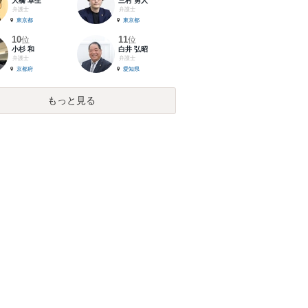
大橋 卓生
三村 勇人
弁護士
弁護士
東京都
東京都
10
11
位
位
小杉 和
白井 弘昭
弁護士
弁護士
京都府
愛知県
もっと見る