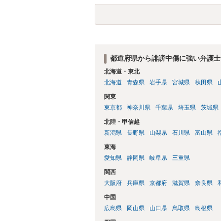
スバイケースであり、数万円から１００万
額から減額することを試みることとなるで
都道府県から誹謗中傷に強い弁護士
北海道・東北
北海道
青森県
岩手県
宮城県
秋田県
関東
東京都
神奈川県
千葉県
埼玉県
茨城県
北陸・甲信越
新潟県
長野県
山梨県
石川県
富山県
東海
愛知県
静岡県
岐阜県
三重県
関西
大阪府
兵庫県
京都府
滋賀県
奈良県
中国
広島県
岡山県
山口県
鳥取県
島根県