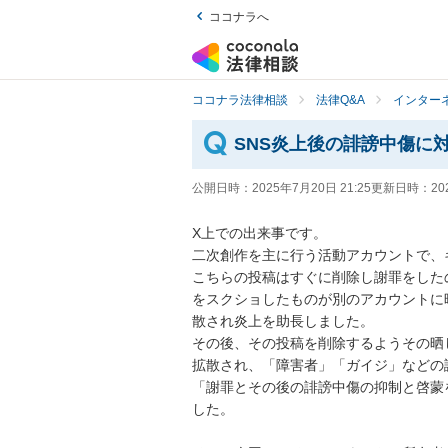
ココナラへ
ココナラ法律相談
法律Q&A
インター
SNS炎上後の誹謗中傷に
公開日時：
2025年7月20日 21:25
更新日時：
20
X上での出来事です。

二次創作を主に行う活動アカウントで、
こちらの投稿はすぐに削除し謝罪をした
をスクショしたものが別のアカウントに晒
散され炎上を助長しました。

その後、その投稿を削除するようその晒
拡散され、「障害者」「ガイジ」などの
「謝罪とその後の誹謗中傷の抑制と啓蒙
した。
