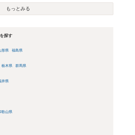
単位まで様々でしょう。裁判外であれば交渉して相手方の請求
もっとみる
しょう。
を探す
山形県
福島県
栃木県
群馬県
福井県
和歌山県