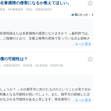
名誉感情の侵害になるか教えてほしい。
被害者
#肖像権侵害
#訴訟・損害賠償請求
役にたった
1
名誉毀損または名誉感情の侵害になりますか？ →裁判所では、
。ご指摘のとおり、文脈上侮辱の意味で言っている点も加味さ
償の可能性は？
訟・損害賠償請求
#加害者
#名誉毀損
#誹謗中傷
しょうか？ →その相手方に向けたものだということが見て分か
対象となる可能性が高いでしょう。また、相手方の投稿した文
がなされる可能性があると存じます。発信者情報開示請求が進
に、意見照会がなされます。アカウント情報開示の場合は、ア
ます。 また、された場合賠償金はいくらでしょうか。 →ケー