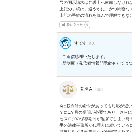
号の開示請求は弁護士へ依頼しなければ
上記の手続は、速やかに、かつ間断な
上記の手続の流れを読んで理解できな
役に立った
0
すです
さん
ご返信感謝いたします。

新制度（発信者情報開示命令）では
匿名A
弁護士
Xは裁判所の命令があっても対応が遅
でに1か月の期間が必要であり、さら
セスログの保存期間が過ぎてしまい時
手の法律事務所が代理人に就いている
態度に対する刑事罰などが規定されて