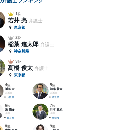
の弁護士ランキング
1
位
若井 亮
弁護士
東京都
2
位
稲葉 進太郎
弁護士
神奈川県
3
位
髙橋 俊太
弁護士
東京都
4
5
位
位
川添 圭
加藤 善大
弁護士
弁護士
大阪府
埼玉県
6
7
位
位
泉 亮介
竹本 真紀
弁護士
弁護士
東京都
愛知県
8
9
位
位