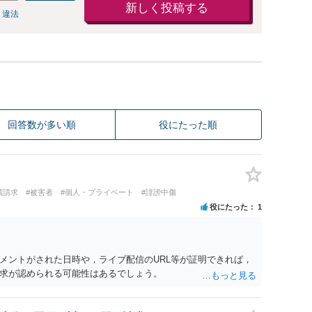
新しく投稿する
 違法
回答数が多い順
役にたった順
償請求
#被害者
#個人・プライベート
#誹謗中傷
役にたった
1
メントがされた日時や，ライブ配信のURL等が証明できれば，
求が認められる可能性はあるでしょう。