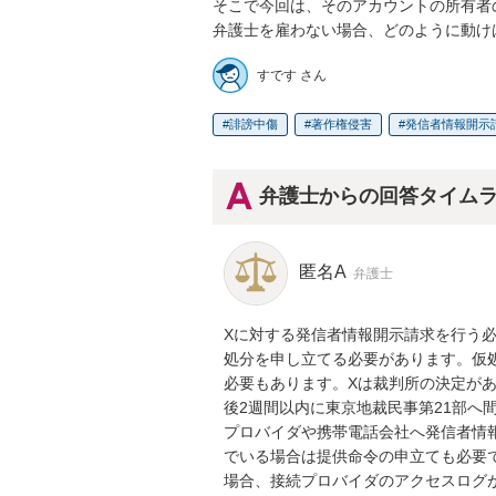
そこで今回は、そのアカウントの所有者
弁護士を雇わない場合、どのように動け
すです さん
誹謗中傷
著作権侵害
発信者情報開示
弁護士からの回答タイム
匿名A
弁護士
Xに対する発信者情報開示請求を行う必
処分を申し立てる必要があります。仮
必要もあります。Xは裁判所の決定が
後2週間以内に東京地裁民事第21部へ
プロバイダや携帯電話会社へ発信者情
でいる場合は提供命令の申立ても必要で
場合、接続プロバイダのアクセスログ