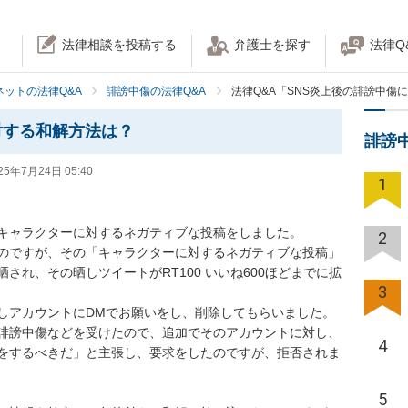
法律相談を投稿する
弁護士を探す
法律Q
ネットの法律Q&A
誹謗中傷の法律Q&A
法律Q&A「SNS炎上後の誹謗中傷
対する和解方法は？
誹謗
25年7月24日 05:40
1
キャラクターに対するネガティブな投稿をしました。

2
のですが、その「キャラクターに対するネガティブな投稿」
され、その晒しツイートがRT100 いいね600ほどまでに拡
3
しアカウントにDMでお願いをし、削除してもらいました。

誹謗中傷などを受けたので、追加でそのアカウントに対し、
4
をするべきだ」と主張し、要求をしたのですが、拒否されま
5