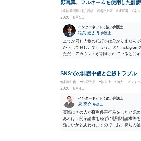
顔写真、フルネームを使用した誹謗
#発信者情報開示請求
#誹謗中傷
#被害者
#ネ
2026年8月5日
インターネットに強い弁護士
稲葉 進太郎
弁護士
全てが同じ人物の犯行かは分かりませんが
からして難しいでしょう。 XとInstag
ただ、アカウントが削除されていると開示
削除されている場合、今から進めても失敗
相手に全ての弁護士費用を負担させること
せることができるでしょう。訴訟で判決と
SNSでの誹謗中傷と金銭トラブル
ない場合があり何ともいえないところでし
#誹謗中傷
#名誉毀損
#被害者
#個人・プライベ
2026年8月4日
インターネットに強い弁護士
泉 亮介
弁護士
実際にその人が権利侵害行為をしたと認め
あれば，開示請求を経ずに慰謝料請求等を
難しいかと思われますので，お手持ちの証