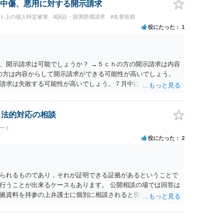
中傷、悪用に対する開示請求
ット上の個人特定被害
#訴訟・損害賠償請求
#名誉毀損
役にたった
1
、開示請求は可能でしょうか？ →５ｃｈの方の開示請求は内容
ramの方は内容からして開示請求ができる可能性が高いでしょう。
請求は失敗する可能性が高いでしょう。７月中にアカウントが
する可能性が高いように思われます。 相手を特定できた場合、
は可能でしょうか？ →訴訟外の交渉で相手方が認めれば負担さ
なった場合は、実際の弁護士費用が認められる場合と認められ
、法的対応の相談
ょう。
ート
役にたった
2
られるものであり，それが証明できる証拠があるということで
行うことが出来るケースもあります。 公開相談の場では回答は
拠資料を持参の上弁護士に個別に相談されると良いでしょう。