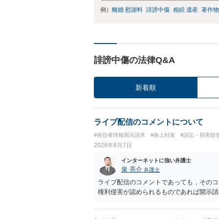
例）
離婚 慰謝料
誹謗中傷
相続 遺産
著作物
誹謗中傷の法律Q&A
新着順
ライブ配信のコメントについて
#発信者情報開示請求
#炎上対策
#訴訟・損害賠
2026年8月7日
インターネットに強い弁護士
泉 亮介
弁護士
ライブ配信のコメントであっても，そのコ
権利侵害が認められるものであれば開示請