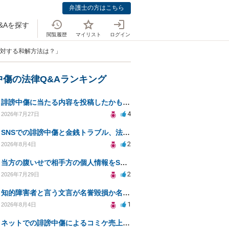
弁護士の方はこちら
&Aを探す
閲覧履歴
マイリスト
ログイン
に対する和解方法は？」
中傷の法律Q&Aランキング
誹謗中傷に当たる内容を投稿したかもしれない。開示請求や民事刑事裁判に発展しうるのか教えて欲しい。
4
2026年7月27日
SNSでの誹謗中傷と金銭トラブル、法的対応の相談
2
2026年8月4日
当方の腹いせで相手方の個人情報をSNSで晒してしまい名誉毀損させてしまったかもしれない
2
2026年7月29日
知的障害者と言う文言が名誉毀損か名誉感情の侵害になるか教えてほしい。
1
2026年8月4日
ネットでの誹謗中傷によるコミケ売上減少、損害賠償は可能か？