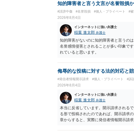
知的障害者と言う文言が名誉毀損か
#誹謗中傷
#名誉毀損
#個人・プライベート
#
2026年8月4日
インターネットに強い弁護士
稲葉 進太郎
弁護士
知的障害がないのに知的障害者と言うのは
名誉感情侵害とされることが多い印象です
れていると思います。
侮辱的な投稿に対する法的対応と賠
#発信者情報開示請求
#個人・プライベート
#訴
2026年8月4日
インターネットに強い弁護士
稲葉 進太郎
弁護士
本当に反省しています。開示請求されるで
る形で投稿されたのであれば、開示請求の
章からすると、実際に発信者情報開示請求
むと、投稿に使った回線の契約者のところ
カウントの登録メールに意見照会がなされ