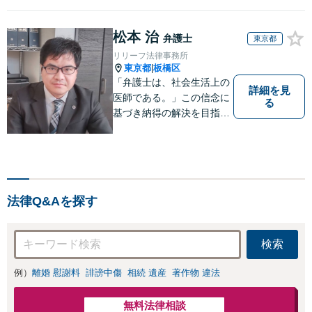
松本 治
弁護士
東京都
リリーフ法律事務所
東京都
板橋区
|
「弁護士は、社会生活上の
詳細を見
医師である。」この信念に
る
基づき納得の解決を目指し
ます。
法律Q&Aを探す
検索
例）
離婚 慰謝料
誹謗中傷
相続 遺産
著作物 違法
無料法律相談