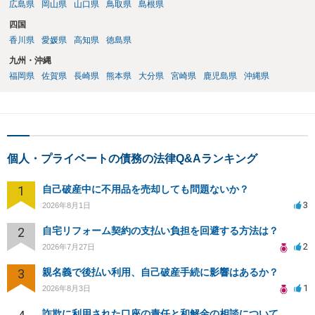
広島県
岡山県
山口県
鳥取県
島根県
四国
香川県
愛媛県
高知県
徳島県
九州・沖縄
福岡県
佐賀県
長崎県
熊本県
大分県
宮崎県
鹿児島県
沖縄県
個人・プライベートの債務の法律Q&Aランキング
1
自己破産中に不用品を売却しても問題ないか？
3
2026年8月1日
2
自宅リフォーム契約の支払い負担を回避する方法は？
2
2026年7月27日
3
親名義で後払い利用、自己破産手続に影響はあるか？
1
2026年8月3日
詐欺に利用された口座の責任と和解金の相談について