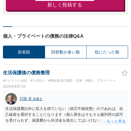
新しく投稿する
個人・プライベートの債務の法律Q&A
新着順
回答数が多い順
役にたった順
生活保護後の債務整理
#クレジット会社
#リボ払い
#借金返済の相談・交渉
#個人・プライベート
2026年8月7日
川添 圭
弁護士
生活保護費以外に収入を得ていない（就労不能状態）のであれば、自
己破産を選択することになります（個人再生はそもそも裁判所の認可
を受けられず、保護費から弁済金を捻出してはいけないため任意整理
という選択肢もありません）。法テラスの法律扶助を利用すれば弁護