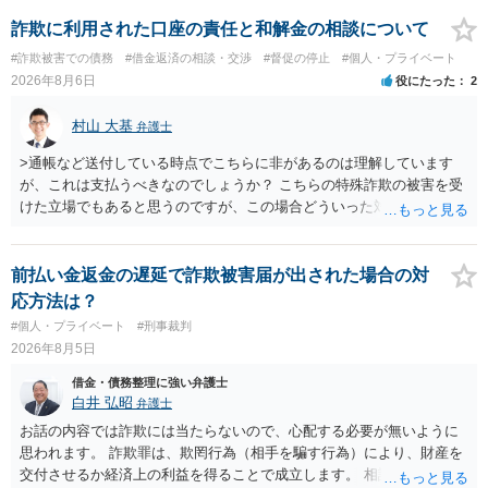
士費用は法テラスが負担し、裁判所の予納金等も法テラスが援助して
くれるため、弁護士へ自己破産を任せれば解決します。
詐欺に利用された口座の責任と和解金の相談について
#詐欺被害での債務
#借金返済の相談・交渉
#督促の停止
#個人・プライベート
2026年8月6日
役にたった
2
村山 大基
弁護士
>通帳など送付している時点でこちらに非があるのは理解しています
が、これは支払うべきなのでしょうか？ こちらの特殊詐欺の被害を受
けた立場でもあると思うのですが、この場合どういった対処が必要で
しょうか？ →依頼するかどうかは別にして、弁護士に相談に行った方
がいいとは思います。 そもそも、特殊詐欺関係なく旦那さんの行為
は法に触れる可能性もあります。 ＞100万を支払わず穏便に和解する
前払い金返金の遅延で詐欺被害届が出された場合の対
ことは可能でしょうか？ →一般的には難しいです。相談者さんも１０
応方法は？
０万円の被害を受けたとして、１円も払わないで和解したいと言われ
#個人・プライベート
#刑事裁判
たら、 できるだけ重い刑罰を与えて欲しい、と思われるのではない
2026年8月5日
でしょうか。 ＞弁護士さんに入ってもらうことで支払額が下がること
はありますか？ そこはあり得ます、ただ、弁護士費用かけるならその
借金・債務整理に強い弁護士
分賠償に回すことも考えられるので、 兼ね合いは考えてみましょう。
白井 弘昭
弁護士
お話の内容では詐欺には当たらないので、心配する必要が無いように
思われます。 詐欺罪は、欺罔行為（相手を騙す行為）により、財産を
交付させるか経済上の利益を得ることで成立します。 相談者さんは、