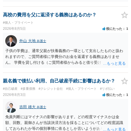
お金が返金できないというだけで、何ら相手を騙していません。 です
ので、詐欺罪の実行行為性が無く罪に問うことはできません。 おそら
く、相手が真実を話せば警察も取り合わないと思いますが、虚偽の内
高校の費用を父に返済する義務はあるのか？
容を述べた場合は、捜査はあるかもしれません。 ただし、捜査におい
#個人・プライベート
て、真実を説明すれば、「ちゃんと返しなさいよ」程度の注意で済む
2026年8月5日
役にたった
1
ことだと思われます。 また、返せるお金が無いのであれば、返せない
のは致し方ありません。真摯に分割して支払うことを相手に告げてい
外山 大地
弁護士
くのみでしょう。 以上、ご参考まで。
子供の学費は、通常父親が扶養義務の一環として支出したものと扱わ
れますので、ご質問者様に学費分のお金を返還する義務はありませ
ん。 学費を貸し付ける（ご質問者様からみると借り受ける）といった
合意がない限りは、法的に返す義務があると主張するのは難しいでし
ょう。
親名義で後払い利用、自己破産手続に影響はあるか？
#自己破産
#多重債務
#クレジット会社
#個人・プライベート
#リボ払い
2026年8月3日
役にたった
1
吉田 雄大
弁護士
免責判断にはマイナスの影響があります。どの程度マイナスかは金
額、回数、親御さんが当該決済方法を採ることについてどの程度認識
しておられたか等の個別事情に依るとしか言いようがありません。 と