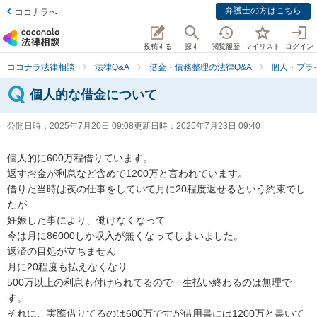
弁護士の方はこちら
ココナラへ
投稿する
探す
閲覧履歴
マイリスト
ログイン
ココナラ法律相談
法律Q&A
借金・債務整理の法律Q&A
個人・プラ
個人的な借金について
公開日時：
2025年7月20日 09:08
更新日時：
2025年7月23日 09:40
個人的に600万程借りています。

返すお金が利息など含めて1200万と言われています。

借りた当時は夜の仕事をしていて月に20程度返せるという約束でし
たが

妊娠した事により、働けなくなって

今は月に86000しか収入が無くなってしまいました。

返済の目処が立ちません

月に20程度も払えなくなり

500万以上の利息も付けられてるので一生払い終わるのは無理で
す。

それに、実際借りてるのは600万ですが借用書には1200万と書いて