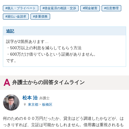
個人・プライベート
借金返済の相談・交渉
闇金被害
任意整理
過払い金請求
多重債務
追記
誤字が2箇所あります…

・500万以上の利息を減らしてもらう方法

・600万だけ借りているという証拠がありません。

です。
弁護士からの回答タイムライン
松本 治
弁護士
東京都
>
板橋区
何のための６００万円だったか、貸主はどう調達したかなどが、は
っきりすれば、立証は可能かもしれません。借用書は重視されるも