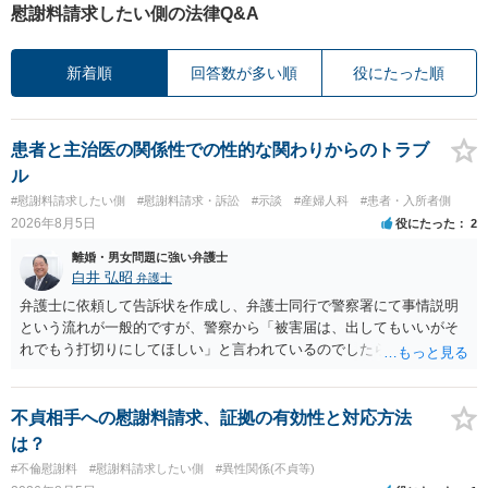
慰謝料請求したい側の法律Q&A
新着順
回答数が多い順
役にたった順
患者と主治医の関係性での性的な関わりからのトラブ
ル
#慰謝料請求したい側
#慰謝料請求・訴訟
#示談
#産婦人科
#患者・入所者側
2026年8月5日
役にたった
2
離婚・男女問題に強い弁護士
白井 弘昭
弁護士
弁護士に依頼して告訴状を作成し、弁護士同行で警察署にて事情説明
という流れが一般的ですが、警察から「被害届は、出してもいいがそ
れでもう打切りにしてほしい」と言われているのでしたら、あまり結
論は変わらないかもしれないですね。 所轄の警察を飛び越えて、直接
検察庁に訴えるのもありかもしれないですが、実際に捜査をするの
は、結局所轄だと思われますので、やはり結論は変わらないかもしれ
不貞相手への慰謝料請求、証拠の有効性と対応方法
ないです。 一度、最寄りの「刑事に強い」とうたっている弁護士に相
は？
談してみてはいかがでしょうか。 以上、ご参考まで。
#不倫慰謝料
#慰謝料請求したい側
#異性関係(不貞等)