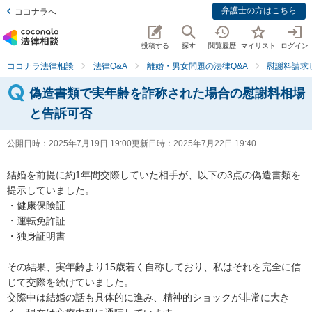
弁護士の方はこちら
ココナラへ
投稿する
探す
閲覧履歴
マイリスト
ログイン
ココナラ法律相談
法律Q&A
離婚・男女問題の法律Q&A
慰謝料請求
偽造書類で実年齢を詐称された場合の慰謝料相場
と告訴可否
公開日時：
2025年7月19日 19:00
更新日時：
2025年7月22日 19:40
結婚を前提に約1年間交際していた相手が、以下の3点の偽造書類を
提示していました。

・健康保険証

・運転免許証

・独身証明書

その結果、実年齢より15歳若く自称しており、私はそれを完全に信
じて交際を続けていました。

交際中は結婚の話も具体的に進み、精神的ショックが非常に大き