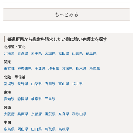
かと思います。有責配偶者ですので相手方からの離婚は拒否しても仮
に訴訟されても法的に成立しません。質問５は認知すると養育費支払
もっとみる
い、相続権が発生します。合意があれば法的に可能ですが法律で強制
することはできません。質問６は可能です。質問７は不貞行為の写真
データ（ハメ撮り）、第三者撮影の腕組み写真、夫の自白録音まであ
るのであれば十分かと思います。ご参考にしてください。
都道府県から慰謝料請求したい側に強い弁護士を探す
北海道・東北
北海道
青森県
岩手県
宮城県
秋田県
山形県
福島県
関東
東京都
神奈川県
千葉県
埼玉県
茨城県
栃木県
群馬県
北陸・甲信越
新潟県
長野県
山梨県
石川県
富山県
福井県
東海
愛知県
静岡県
岐阜県
三重県
関西
大阪府
兵庫県
京都府
滋賀県
奈良県
和歌山県
中国
広島県
岡山県
山口県
鳥取県
島根県