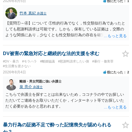
2026年8月5日
役にたった
1
竹本 真紀
弁護士
【質問①～④】について ①性的行為でなく，性交類似行為であったと
しても慰謝料請求は可能です。しかも，保有している証拠は，交際の
ような関係にあり，少なくとも性交類似行為の存在を確実に証明でき
るものです（裏を返せば，証拠で認められる範囲でしか認めていない
ことを窺わせるものです。）。ですから，慰謝料請求を進めることで
よいと思います。 ただ．慰謝料額については，婚姻破綻に至っていな
DV被害の緊急対応と継続的な法的支援を求む
いとして，この点を考慮されることになるかもしれません。 ②夫との
#DV・暴力
#モラハラ
#離婚協議
#慰謝料請求したい側
#暴行・傷害罪
今後のことを考えて書いてもらうか否かを検討するのがよいと思いま
#生活費を渡さない
す。今ある証拠以上のことを証明（証明力を強めることも含む）でき
2026年8月4日
役にたった
2
るのであれば，前向きに検討を進めるという考え方でもよいでしょ
離婚・男女問題に強い弁護士
う。慰謝料請求としては証拠として使えることが前提であり，その価
泉 亮介
弁護士
値と夫との関係との均衡のように思います。 ③行政書士に委任をして
いるのであれば，どのような内容の委任なのか不明ですが，その行政
こちらで弁護士を探すことは出来ないため，ココナラの中でお探しい
書士との協議になると思います。請求するか，訴訟にするか，その点
ただいてご連絡をお取りいただくか，インターネット等でお探しいた
の見極めや，相手方は性交類似行為は認めているのか，それさえも否
だく必要があるかと思われます。
定しているのかによって，考え方・進め方は変わってくると思いま
す。 ④性交類似行為を認めているにもかかわらず支払を拒否するので
あれば，本人（行政書士でも同じだと思います。）への対応ではあま
暴力行為の証拠不足で酔った記憶喪失が認められる
り変わらないように思います。減額で折り合えるなら本人様の交渉で
か？