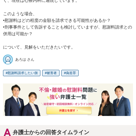
く、現在は心療内科に通院しています。

このような場合、

•慰謝料はどの程度の金額を請求できる可能性があるか？

•刑事事件として告訴することも検討していますが、慰謝料請求との
併用は可能か？

について、見解をいただきたいです。
あろは さん
慰謝料請求したい側
被害者
偽造罪
弁護士からの回答タイムライン