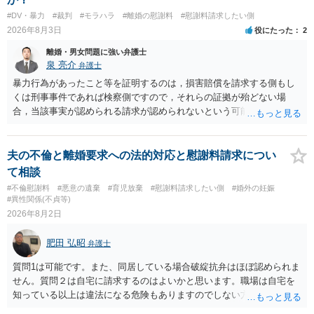
もよいように思いますが，ゼロかどうかの観点であれば，訴訟に進む
#DV・暴力
#裁判
#モラハラ
#離婚の慰謝料
#慰謝料請求したい側
しかなくなるようにも思います。そうしますと，お近くの弁護士に相
2026年8月3日
役にたった
2
談して進めることを検討した方がよいようにも思います。
離婚・男女問題に強い弁護士
泉 亮介
弁護士
暴力行為があったこと等を証明するのは，損害賠償を請求する側もし
くは刑事事件であれば検察側ですので，それらの証拠が殆どない場
合，当該事実が認められる請求が認められないという可能性はあるで
しょう。
夫の不倫と離婚要求への法的対応と慰謝料請求につい
て相談
#不倫慰謝料
#悪意の遺棄
#育児放棄
#慰謝料請求したい側
#婚外の妊娠
#異性関係(不貞等)
2026年8月2日
肥田 弘昭
弁護士
質問1は可能です。また、同居している場合破綻抗弁はほぼ認められま
せん。質問２は自宅に請求するのはよいかと思います。職場は自宅を
知っている以上は違法になる危険もありますのでしない方が良いで
す。質問３は可能かと思います。質問４は悪意の遺棄などに該当する