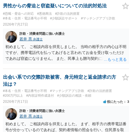
男性からの脅迫と窃盗疑いについての法的対処法
#恐喝・脅迫への対応
#悪徳商法
#詐欺の法的措置
#本名・住所・電話番号が不明
#少額訴訟サポート
#マッチングアプリ詐欺
2026年7月27日
詐欺・消費者問題に強い弁護士
若井 亮
弁護士
初めまして。 ご相談内容を拝見しました。 当時の相手方の内心は不明
ですが、携帯電話代を払ってあげると言われてお金を受け取っただけ
であれば窃盗になりません。 また、民事上も贈与契約に該当すると思
われるところ、返済の義務はありません。 これ以上のやり取りをせ
ず、可能であればブロックをするようにしてください。 ご不安であれ
ば、最寄りの警察署に相談をしても良いかもしれません。 以上、ご参
出会い系での交際詐欺被害、身元特定と返金請求の方
考になれば幸いです。
法は？
#本名・住所・電話番号が不明
#マッチングアプリ詐欺
#詐欺の法的措置
#200万円以上
#内容証明作成送付
#少額訴訟の相談・依頼
2026年7月17日
役にたった
3
詐欺・消費者問題に強い弁護士
若井 亮
弁護士
初めまして。 ご相談内容を拝見しました。 まず、相手方の携帯電話番
号が分かっているのであれば、契約者情報の照会を行い、住民票を取