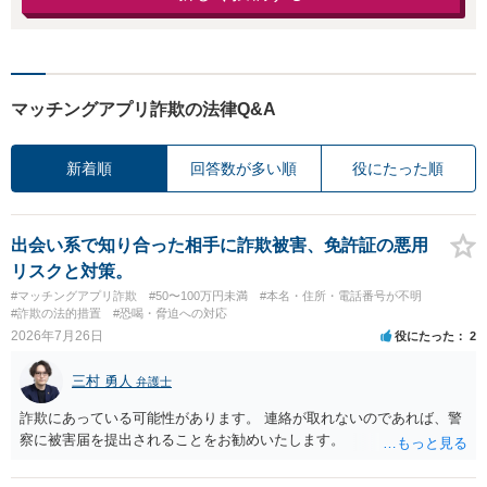
マッチングアプリ詐欺の法律Q&A
新着順
回答数が多い順
役にたった順
出会い系で知り合った相手に詐欺被害、免許証の悪用
リスクと対策。
#マッチングアプリ詐欺
#50〜100万円未満
#本名・住所・電話番号が不明
#詐欺の法的措置
#恐喝・脅迫への対応
2026年7月26日
役にたった
2
三村 勇人
弁護士
詐欺にあっている可能性があります。 連絡が取れないのであれば、警
察に被害届を提出されることをお勧めいたします。