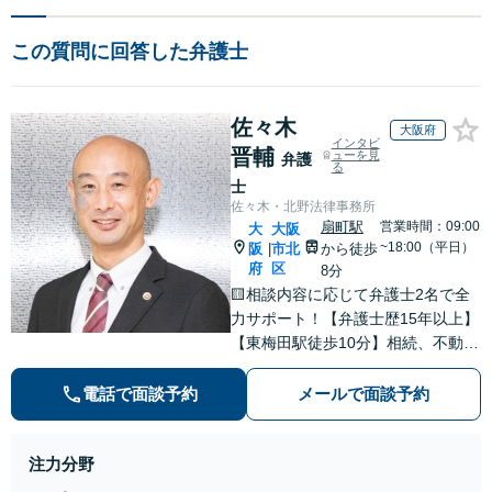
この質問に回答した弁護士
佐々木
大阪府
インタビ
晋輔
ューを見
弁護
る
士
佐々木・北野法律事務所
扇町駅
営業時間：09:00
大
大阪
~18:00（平日）
阪
市北
から徒歩
|
府
区
8分
🟨相談内容に応じて弁護士2名で全
力サポート！【弁護士歴15年以上】
【東梅田駅徒歩10分】相続、不動
産、売掛金の回収など多数の実績あ
り◎誠実＆丁寧なサポートを心がけ
電話で面談予約
メールで面談予約
ます。個人、法人問わずお気軽にご
相談ください【初回相談30分無料】
注力分野