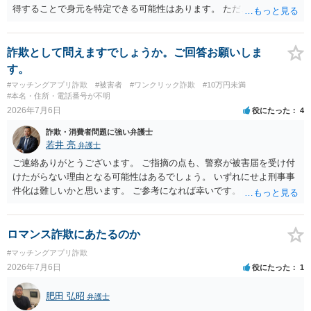
得することで身元を特定できる可能性はあります。 ただ、他人名義の
携帯電話であるなどした場合には特定に結びつけることは難しいとこ
ろです。 LINEについても、詐欺の事案であれば照会できる可能性はあ
りますが、携帯電話の番号を経由する方法より難しくなります。 身元
詐欺として問えますでしょうか。ご回答お願いしま
を特定した後は、返金の理屈があるかどうかを確認していきます。 基
す。
本的に贈与に該当する場合には返金請求ができません。 詐欺を含め、
#マッチングアプリ詐欺
#被害者
#ワンクリック詐欺
#10万円未満
当方に返金の理屈があるかどうかを確認していきます。 さらに、渡し
#本名・住所・電話番号が不明
た金額について、裏付けがあるかどうかも精査します。 上記を経て、
2026年7月6日
役にたった
4
身元の特定、返金の理屈があると判断できるのであれば、まずは交渉
詐欺・消費者問題に強い弁護士
からスタートすることになるでしょう。 ご理解のとおり、詐欺である
若井 亮
弁護士
ことの立証は簡単ではありません。 刑事事件化が出来るのであれば、
返金交渉で有利になる可能性がありますが、民事上の詐欺の立証以上
ご連絡ありがとうございます。 ご指摘の点も、警察が被害届を受け付
に難しいところがあります。 こちらについては、一度、最寄りの警察
けたがらない理由となる可能性はあるでしょう。 いずれにせよ刑事事
署に被害相談をするようにしてください。 具体的な見通しに関して
件化は難しいかと思います。 ご参考になれば幸いです。
は、証拠を拝見する必要があるため、直接弁護士にご相談された方が
良いかと思います。
ロマンス詐欺にあたるのか
#マッチングアプリ詐欺
2026年7月6日
役にたった
1
肥田 弘昭
弁護士