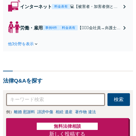
インターネット
💻【被害者・加害者側とも
料金表有
に対応】【WEB面談可】◎
スピード対応◎誹謗中傷・
名誉毀損・発信者情報開示
労働・雇用
【👷🏻‍♂️会社員→弁護士
事例4件
料金表有
などネットトラブル対応し
へ】【労働者側・会社
ます。親身にお話を伺いま
側どちらも対応可能】
す。【初回相談30分無料】
他3分野を表示
【弁護士歴15年以上】
【東梅田駅徒歩10分】【弁
会社員として肉体・精
護士歴15年以上】
神的に大変な思いをし
た経験があります。未
払い賃金、解雇、労働
条件など解決多数あり
法律Q&Aを探す
【初回相談30分無料】
【東梅田駅徒歩10分】
検索
例）
離婚 慰謝料
誹謗中傷
相続 遺産
著作物 違法
無料法律相談
新しく投稿する