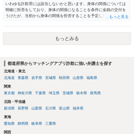
いわゆる詐欺罪には該当しないかと思います。身体の関係については
明確に拒否をしており、身体の関係になることを条件に金銭の交付を
うけたが、当初から身体の関係を拒否することを予定した等相手を錯
誤に陥れてないからです。いわゆるロマンス詐欺についても、お金が
欲しいこと身体の関係は拒否と嘘偽りなく相手に伝えた上で相手もそ
れを前提に金銭交付していますので、ロマンス詐欺には該当しないか
もっとみる
と思います。ご参考にしてください。
都道府県からマッチングアプリ詐欺に強い弁護士を探す
北海道・東北
北海道
青森県
岩手県
宮城県
秋田県
山形県
福島県
関東
東京都
神奈川県
千葉県
埼玉県
茨城県
栃木県
群馬県
北陸・甲信越
新潟県
長野県
山梨県
石川県
富山県
福井県
東海
愛知県
静岡県
岐阜県
三重県
関西