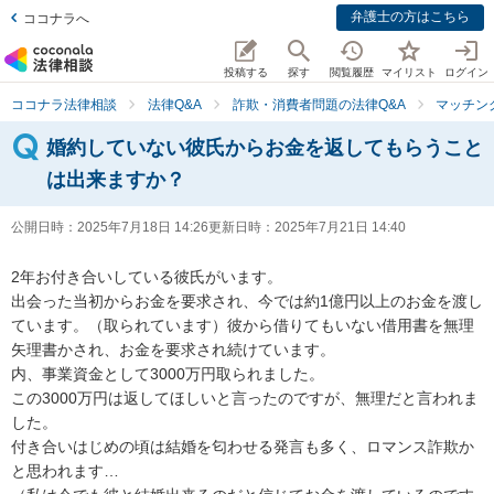
弁護士の方はこちら
ココナラへ
投稿する
探す
閲覧履歴
マイリスト
ログイン
ココナラ法律相談
法律Q&A
詐欺・消費者問題の法律Q&A
マッチン
婚約していない彼氏からお金を返してもらうこと
は出来ますか？
公開日時：
2025年7月18日 14:26
更新日時：
2025年7月21日 14:40
2年お付き合いしている彼氏がいます。

出会った当初からお金を要求され、今では約1億円以上のお金を渡し
ています。（取られています）彼から借りてもいない借用書を無理
矢理書かされ、お金を要求され続けています。

内、事業資金として3000万円取られました。

この3000万円は返してほしいと言ったのですが、無理だと言われま
した。

付き合いはじめの頃は結婚を匂わせる発言も多く、ロマンス詐欺か
と思われます…
