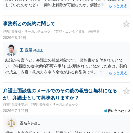
資金移動業に該当しない形（収納代行など）で運用できるかについて
していたのかなど）、契約上解除が可能なのか、解除が可能であると
は、具体的なサービスの仕組みを確認した上で、個別に弁護士へご相
して契約上の違約金等を支払う必要があるのかなど、契約内容や具体
談いただくことをお勧めいたします。
的な経緯を踏まえて精査する必要がございます。 そのため、事情をお
伺いした上での検討が必要となりますので、個別に弁護士へのご相談
事務所との契約に関して
をご検討いただければと存じます。
#契約書作成・リーガルチェック
#芸能・エンタメ業界
#被害者
2026年8月6日
王 宣麟
弁護士
結論から言うと、弁護士の相談対象です。 契約書が交付されていな
い・2年固定の途中解約不可を事前に説明されていなかった点は、契約
の成立・内容・拘束力を争う余地がある典型例です。 まずは、運営と
のやり取り、規約のスクショ等の証拠を集めて、弁護士に相談されて
みてはいかがでしょうか。 また同時並行で（もしまだされていないの
であれば）書面で退所意思の明確化はしておくべきだと考えます。
弁護士面談後のメールでのその後の報告は無料になる
が、弁護士として興味ありますか？
#顧問弁護士契約
#契約書作成・リーガルチェック
2026年7月26日
役にたった
2
匿名A
弁護士