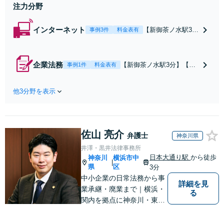
注力分野
イアンス体制の構築など
インターネット
【新御茶ノ水駅3
事例3件
料金表有
分】【初回相談無
料】【顧問契約
可】【トラスト&
企業法務
【新御茶ノ水駅3分】【初
事例1件
料金表有
セーフティ協会パ
回相談無料】【顧問契約
ートナー弁護士】
可】【大手事務所出身／農
最先端のIT法務は
他3分野を表示
林水産業の法務に強い】最
お任せください。
先端のIT法務はお任せくだ
景品表示法やクリ
さい。契約書の作成、知的
エイター・発信者
財産権の保護、コンプライ
の権利保護の対応
佐山 亮介
アンス体制の構築など、ビ
弁護士
神奈川県
可
ジネスの基盤となる法的支
井澤・黒井法律事務所
援を一手に引き受けます
日本大通り駅
から徒歩
神奈川
横浜市中
|
県
区
3分
中小企業の日常法務から事
詳細を見
業承継・廃業まで｜横浜・
る
関内を拠点に神奈川・東京
対応【休日・夜間面談可】
【日本大通り駅3分】