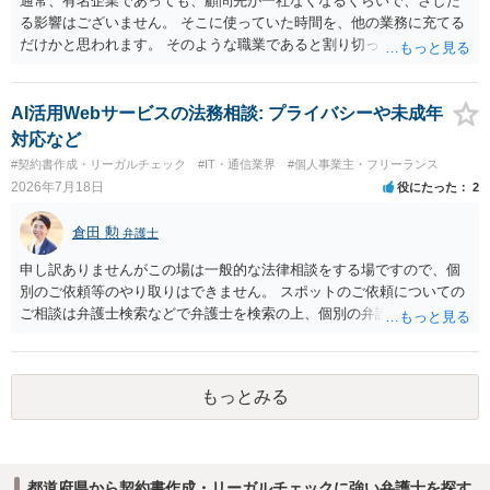
通常、有名企業であっても、顧問先が一社なくなるくらいで、さした
る影響はございません。 そこに使っていた時間を、他の業務に充てる
だけかと思われます。 そのような職業であると割り切ってご相談され
た方が、かえって良い弁護士に巡り会えるのではないかと思います。
相談者様のご意見が反映されることを、お祈りしております。
AI活用Webサービスの法務相談: プライバシーや未成年
対応など
#契約書作成・リーガルチェック
#IT・通信業界
#個人事業主・フリーランス
2026年7月18日
役にたった
2
倉田 勲
弁護士
申し訳ありませんがこの場は一般的な法律相談をする場ですので、個
別のご依頼等のやり取りはできません。 スポットのご依頼についての
ご相談は弁護士検索などで弁護士を検索の上、個別の弁護士にご連絡
ください。
もっとみる
都道府県から契約書作成・リーガルチェックに強い弁護士を探す