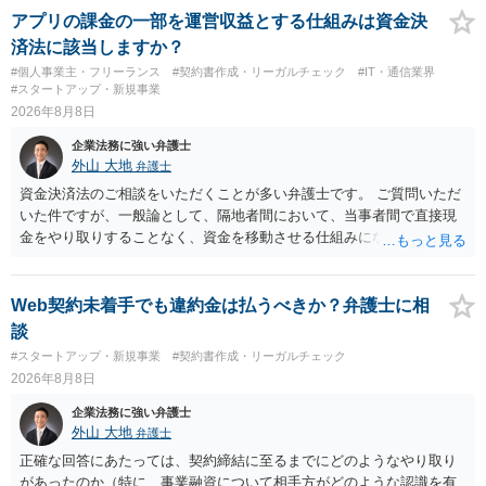
アプリの課金の一部を運営収益とする仕組みは資金決
済法に該当しますか？
#個人事業主・フリーランス
#契約書作成・リーガルチェック
#IT・通信業界
#スタートアップ・新規事業
2026年8月8日
企業法務に強い弁護士
外山 大地
弁護士
資金決済法のご相談をいただくことが多い弁護士です。 ご質問いただ
いた件ですが、一般論として、隔地者間において、当事者間で直接現
金をやり取りすることなく、資金を移動させる仕組みになりますの
で、為替取引（資金移動業）に該当する可能性はあります。 もっと
も、為替取引に該当し得る場合であっても、いわゆる収納代行とし
て、資金移動業の規制の対象外となる余地があります。 この点につい
Web契約未着手でも違約金は払うべきか？弁護士に相
ては、単に「利用者から資金を受け取り、寄付団体に送金する」とい
談
う資金の流れだけで判断することはできず、アプリの仕組みが利用者
#スタートアップ・新規事業
#契約書作成・リーガルチェック
と寄付団体をつなぐプラットフォームとしてどのように位置付けられ
2026年8月8日
るのか、利用者からの支払がどのような性質のものなのか、寄付の意
思決定や寄付のタイミングがどのように設定されているのかなど、具
企業法務に強い弁護士
体的なサービスの座組を踏まえて検討する必要があります。 そのた
外山 大地
弁護士
め、現在検討されているアプリについて、資金移動業に該当する可能
正確な回答にあたっては、契約締結に至るまでにどのようなやり取り
性があるか、また、該当する場合にどのようなサービス設計にすれば
があったのか（特に、事業融資について相手方がどのような認識を有