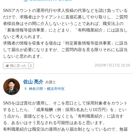
SNSアカウントの運用代行や求人投稿の代筆などを請け負っている
だけで、求職者はクライアントに直接応募してやり取りし、ご質問
者様自身はその間に介入しないということであれば、職安法上の
「募集情報等提供事業」にとどまり、「有料職業紹介」には該当し
ないと考えられます。

求職者の情報を収集する場合は「特定募集情報等提供事業」に該当
して届出が必要になりますが、ご質問内容を見る限りそれにも該当
しないと思われます。
2025年7月17日 16:29
役に立った
2
佐山 亮介
弁護士
神奈川県
>
横浜市中区
SNSをほぼ貴社が運用し、そこを窓口として採用対象者をカウント
するとしたら、「成果報酬（例：採用1名あたり10万円）を」とい
う点から、面接などをしていなくとも「有料職業紹介」に該当す
る、あるいはそう見なされる可能性はあると思います。

有料職業紹介は職安法の適用があり届出制となっているので、無届