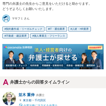
専門の弁護士の先生からご意見をいただけると助かります。

どうぞよろしくお願いいたします。
マサフミ さん
契約書作成・リーガルチェック
IT・通信業界
人材・HR業界
不動産・建設業界
個人事業主・フリーランス
弁護士からの回答タイムライン
並木 重伸
弁護士
東京都
>
千代田区
企業法務に注力する弁護士