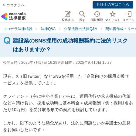
弁護士の方はこちら
ココナラへ
投稿する
探す
閲覧履歴
マイリスト
ログイン
ココナラ法律相談
法律Q&A
企業法務の法律Q&A
契約書作成・リー
建設業のSNS採用の成功報酬契約に法的リスク
はありますか？
公開日時：
2025年7月17日 16:29
更新日時：
2025年9月10日 15:27
現在、X（旧Twitter）などSNSを活用した「企業向けの採用支援サ
ービス」を提供しています。

クライアント（主に中小企業）からは、運用代行や求人投稿の代筆
などを請け負い、採用成功時に基本料金＋成果報酬（例：採用1名あ
たり10万円）を受け取る形での契約を検討しています。

しかし、以下のような懸念があり、法的に問題ないか弁護士の意見
をお伺いしたいです：
