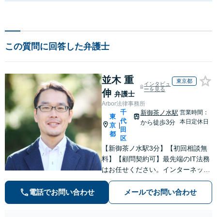
この質問に回答した弁護士
並木 重
東京都
インタビュ
ーを見る
伸
弁護士
Arbor法律事務所
千
新御茶ノ水駅
営業時間：
東
代
本日定休日
から徒歩3分
京
|
田
都
区
【新御茶ノ水駅3分】【初回相談無
料】【顧問契約可】最先端のIT法務
はお任せください。インターネット
社会の複雑な法的課題に対処し、ビ
ジネスの成長をサポート「クリエイ
電話でお問い合わせ
メールでお問い合わせ
ター・発信者の権利保護」契約書の
作成、知的財産権の保護、コンプラ