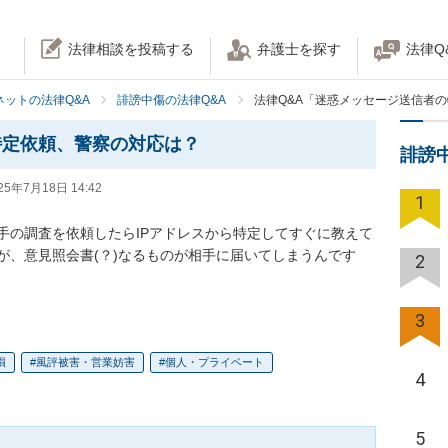
法律相談を投稿する
弁護士を探す
法律Q
ネットの法律Q&A
誹謗中傷の法律Q&A
法律Q&A「迷惑メッセージ送信者
特定依頼、警察の対応は？
誹謗
25年7月18日 14:42
1
手の調査を依頼したらIPアドレスから特定してすぐに教えて
が、意見照会書(？)なるものが相手に届いてしまうんです
2
3
損
風評被害・営業妨害
個人・プライベート
4
5