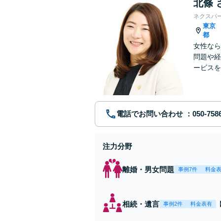
北條 
ネクスパ
東京
都
女性なら
問題や経
ービスを
ていきま
電話でお問い合わせ
注力分野
離婚・男女問題
事例7件
料金
相続・遺言
事例2件
料金表有