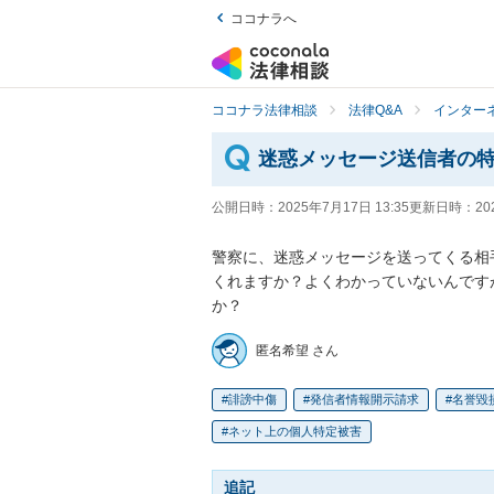
ココナラへ
ココナラ法律相談
法律Q&A
インター
迷惑メッセージ送信者の
公開日時：
2025年7月17日 13:35
更新日時：
20
警察に、迷惑メッセージを送ってくる相
くれますか？よくわかっていないんです
か？
匿名希望 さん
誹謗中傷
発信者情報開示請求
名誉毀
ネット上の個人特定被害
追記