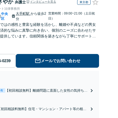
さやか
弁護士
インタビューを見る
東京都
ート法律事務所
大手町駅
から徒歩2
営業時間：09:00~21:00（土日祝
中央
|
区
日）
分
ではの感性と豊富な経験を活かし、離婚や不貞などの男女
済的な悩みに真摯に向き合い、個別のニーズに合わせたサ
提供しています。信頼関係を築きながら丁寧にサポートし
す。お気軽にご相談ください。【お子様連れ相談可】
メールでお問い合わせ
【初回相談無料】離婚問題に直面した女性の気持ちに
表有
寄り添いながら、将来の生活を見据えた解決案をご提
案します【年間相談件数1000件以上】蓄積したノウハ
ウと交渉術を武器に慰謝料、養育費、親権などの獲得
【初回相談料無料】住宅・マンション・アパート等の相続
を目指します【夜間・休日面談可】
にお困りの方も安心！遺産分割協議の代理交渉から名義変