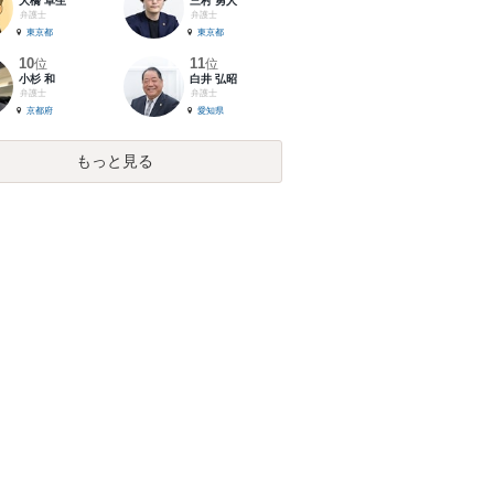
大橋 卓生
三村 勇人
弁護士
弁護士
東京都
東京都
10
11
位
位
小杉 和
白井 弘昭
弁護士
弁護士
京都府
愛知県
もっと見る