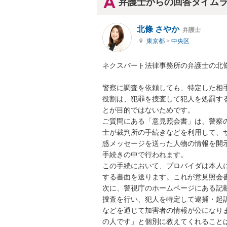
弁護士からの回答タイム
北條 さやか
弁護士
東京都
>
中央区
ネクスパート法律事務所の弁護士の北條
警察に調査を依頼しても、特定した相
役割は、犯罪を捜査して犯人を処罰す
とが目的ではないためです。

ご質問にある「意見照会書」は、警察
士が裁判所の手続きなどを利用して、
惑メッセージを送った人物の情報を開
手続きの中で行われます。

この手続において、プロバイダは本人
する書面を送ります。これが意見照会書
次に、警視庁のホームページにある記
捜査を行い、犯人を特定して逮捕・起
などを通じて加害者の情報が公になり
の人です」と個別に教えてくれることは