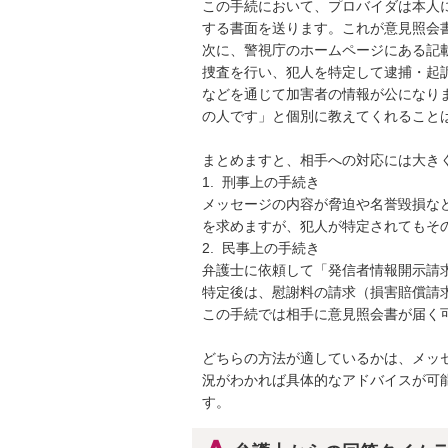
この手続において、プロバイダは本人
する書面を送ります。これが意見照会書
次に、警視庁のホームページにある記
捜査を行い、犯人を特定して逮捕・起
などを通じて加害者の情報が公になり
の人です」と個別に教えてくれることは
まとめますと、相手への対応には大きく
1.  刑事上の手続き

メッセージの内容が脅迫や名誉毀損な
を求めますが、犯人が特定されてもそ
2.  民事上の手続き

弁護士に依頼して「発信者情報開示請求
特定後は、慰謝料の請求（損害賠償請求
この手続では相手に意見照会書が届く可
どちらの方法が適しているかは、メッ
況がわかれば具体的なアドバイスが可
す。