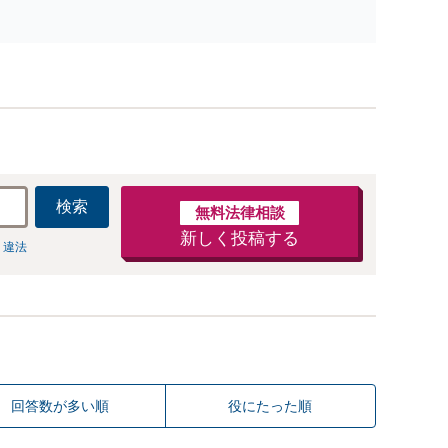
更までフルサポート！【全国対応可】豊富な拠点と組織力
を活かし円満かつスピーディーに相続手続きをお手伝いし
ます【取扱い実績2000件以上】
検索
無料法律相談
新しく投稿する
 違法
回答数が多い順
役にたった順