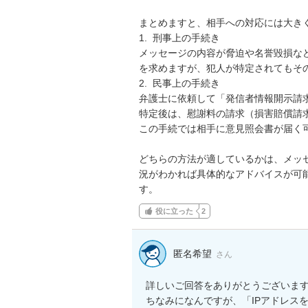
まとめますと、相手への対応には大きく
1.  刑事上の手続き

メッセージの内容が脅迫や名誉毀損な
を求めますが、犯人が特定されてもそ
2.  民事上の手続き

弁護士に依頼して「発信者情報開示請求
特定後は、慰謝料の請求（損害賠償請求
この手続では相手に意見照会書が届く可
どちらの方法が適しているかは、メッ
況がわかれば具体的なアドバイスが可
す。
役に立った
2
匿名希望
さん
詳しいご回答をありがとうございます
ちなみになんですが、「IPアドレス