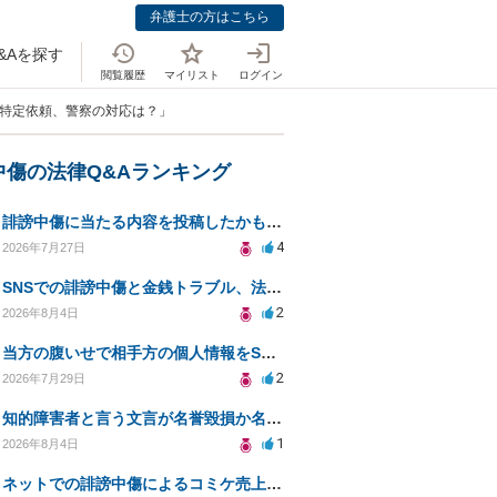
弁護士の方はこちら
&Aを探す
閲覧履歴
マイリスト
ログイン
の特定依頼、警察の対応は？」
中傷の法律Q&Aランキング
誹謗中傷に当たる内容を投稿したかもしれない。開示請求や民事刑事裁判に発展しうるのか教えて欲しい。
4
2026年7月27日
SNSでの誹謗中傷と金銭トラブル、法的対応の相談
2
2026年8月4日
当方の腹いせで相手方の個人情報をSNSで晒してしまい名誉毀損させてしまったかもしれない
2
2026年7月29日
知的障害者と言う文言が名誉毀損か名誉感情の侵害になるか教えてほしい。
1
2026年8月4日
ネットでの誹謗中傷によるコミケ売上減少、損害賠償は可能か？