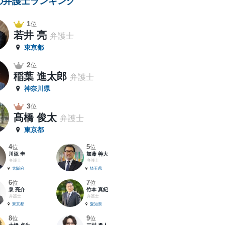
の弁護士ランキング
1
位
若井 亮
弁護士
東京都
2
位
稲葉 進太郎
弁護士
神奈川県
3
位
髙橋 俊太
弁護士
東京都
4
5
位
位
川添 圭
加藤 善大
弁護士
弁護士
大阪府
埼玉県
6
7
位
位
泉 亮介
竹本 真紀
弁護士
弁護士
東京都
愛知県
8
9
位
位