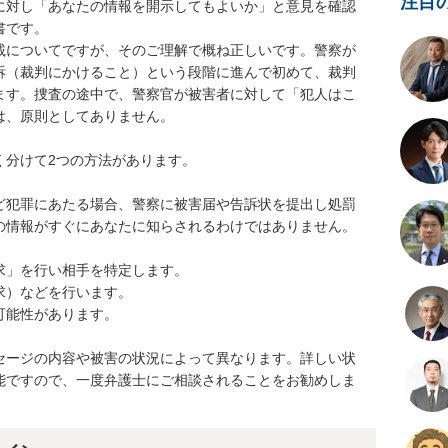
注目
に対し「あなたの情報を開示してもよいか」と意見を確認
です。

載についてですが、そのご理解で概ね正しいです。警察が
訴（裁判にかけること）という段階に進んで初めて、裁判
ます。捜査の途中で、警察官が被害者に対して「犯人はこ
、原則としてありません。

分けて2つの方法があります。

ど犯罪にあたる場合、警察に被害届や告訴状を提出し処罰
の情報がすぐにあなたに知らされるわけではありません。

」を行い相手を特定します。

）などを行います。

能性があります。

セージの内容や被害の状況によって異なります。詳しい状
能ですので、一度弁護士にご相談されることをお勧めしま