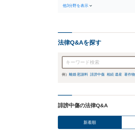
他3分野を表示
法律Q&Aを探す
例）
離婚 慰謝料
誹謗中傷
相続 遺産
著作物
誹謗中傷の法律Q&A
新着順