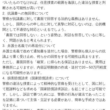
づいたものでなければ、任意捜査の範囲を逸脱した違法な捜査と判
断される可能性が高いです。

2.  抗議書への無回答について

警察が抗議書に対して書面で回答する法的な義務はありません。

しかし、国民からの申し出に対して真摯に対応しないのは、公的機
関として不適切な対応といえるでしょう。

「書面では回答しない」という姿勢は、対話を拒否しているに等し
く、問題があると考えられます。

3.  弁護士名義での再送付について

弁護士名義で改めて通知書を送付した場合、警察側も個人からの抗
議より重く受け止め、何らかの回答をする可能性は高まります。

ただし、書面回答を「確実」に得られる保証はありません。費用は
事務所によりますが、内容証明郵便の作成・送付で20～50万円程度
になる可能性があります。

4.  損害賠償請求（国家賠償請求）について

警察の違法な捜査によって精神的な苦痛を受けたとして、国に対し
て慰謝料などを求める「国家賠償請求訴訟」を起こすことは可能で
す。しかし、訴訟で勝つためには、警察の行為が違法であったこと
を証拠に基づいて主張・立証する必要があり、簡単な手続きではあ
りません。
