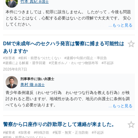
竹本 真紀
弁護士
前提なので，期間も考えなくて大丈夫です。 というわけで，本件は大
極めて低いと思います。 連絡が来ることはないでしょう。
丈夫ですから，今後，同じような不安に襲われることがないように気
本件につきましては，犯罪に該当しません。 したがって，今後も問題
をつけてくださいね。それが一番大事です。
となることはなく，心配する必要はないとの理解で大丈夫です。 安心
してください。
DMで未成年へのセクハラ発言は警察に捕まる可能性は
ありますか
#加害者
#前科・前歴をつけたくない
#逮捕や勾留の阻止・準抗告
#逮捕による解雇・退学回避
#児童ポルノ・わいせつ物頒布等
#不起訴
2026年8月7日
刑事事件に強い弁護士
奥村 徹
弁護士
青少年条例違反（わいせつ行為 わいせつな行為を教える行為）が検
討されると思いますが、地域性があるので、地元の弁護士に条例を調
べてもらう必要があります。
警察から口座作りの詐欺罪として連絡が来ました。
#被害者
#加害者
#特殊詐欺
#冤罪・無実・正当防衛
#不起訴
#前科・前歴をつけたくない