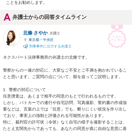
ことをお勧めします。
弁護士からの回答タイムライン
北條 さやか
弁護士
東京都
>
中央区
刑事事件に注力する弁護士
ネクスパート法律事務所の弁護士の北條です。

警察からの一連の対応に、大変なご不安とご不満を抱かれているこ
とと思います。ご質問の点について、順を追ってご説明します。

1.  警察の対応について

任意捜査は、あくまで相手の同意のもとで行われるものです。

しかし、パトカーでの連行や自宅訪問、写真撮影、誓約書の作成強
要などは、言葉の上では「任意」でも、断りにくい状況を作り出し
ており、事実上の強制と評価される可能性があります。

特に、裁判官の許可状（令状）なく自宅の様子を撮影することは、
たとえ玄関先からであっても、あなたの同意が真に自由な意思に基