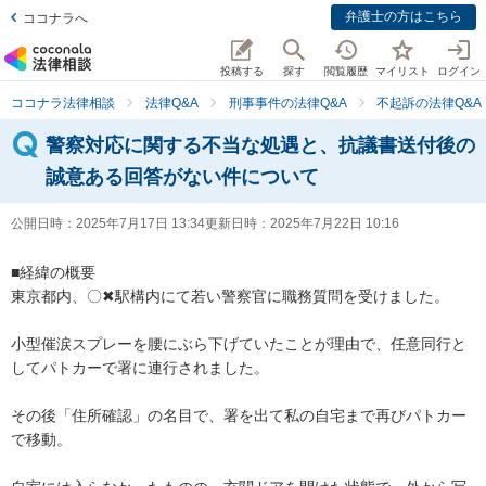
弁護士の方はこちら
ココナラへ
投稿する
探す
閲覧履歴
マイリスト
ログイン
ココナラ法律相談
法律Q&A
刑事事件の法律Q&A
不起訴の法律Q&A
警察対応に関する不当な処遇と、抗議書送付後の
誠意ある回答がない件について
公開日時：
2025年7月17日 13:34
更新日時：
2025年7月22日 10:16
■経緯の概要

東京都内、〇✖駅構内にて若い警察官に職務質問を受けました。

小型催涙スプレーを腰にぶら下げていたことが理由で、任意同行と
してパトカーで署に連行されました。

その後「住所確認」の名目で、署を出て私の自宅まで再びパトカー
で移動。
