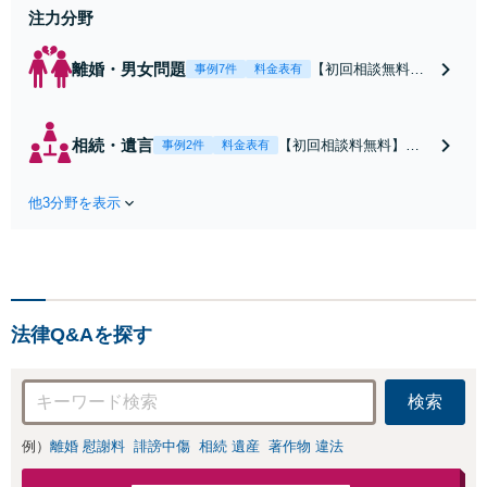
注力分野
連れ相談可】
離婚・男女問題
【初回相談無料】
事例7件
料金表有
離婚問題に直面し
た女性の気持ちに
寄り添いながら、
相続・遺言
【初回相談料無料】住
事例2件
料金表有
将来の生活を見据
宅・マンション・アパ
えた解決案をご提
ート等の相続にお困り
案します【年間相
他3分野を表示
の方も安心！遺産分割
談件数1000件以
協議の代理交渉から名
上】蓄積したノウ
義変更までフルサポー
ハウと交渉術を武
ト！【全国対応可】豊
器に慰謝料、養育
富な拠点と組織力を活
費、親権などの獲
かし円満かつスピーデ
得を目指します
法律Q&Aを探す
ィーに相続手続きをお
【夜間・休日面談
手伝いします【取扱い
可】
実績2000件以上】
検索
例）
離婚 慰謝料
誹謗中傷
相続 遺産
著作物 違法