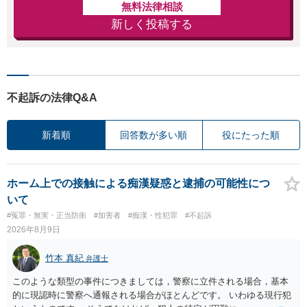
無料法律相談
新しく投稿する
不起訴の法律Q&A
新着順
回答数が多い順
役にたった順
ホーム上での接触による痴漢疑惑と逮捕の可能性につ
いて
#冤罪・無実・正当防衛
#加害者
#痴漢・性犯罪
#不起訴
2026年8月9日
竹本 真紀
弁護士
このような類型の事件につきましては，警察に立件される場合，基本
的に現認時に警察へ通報される場合がほとんどです。 いわゆる現行犯