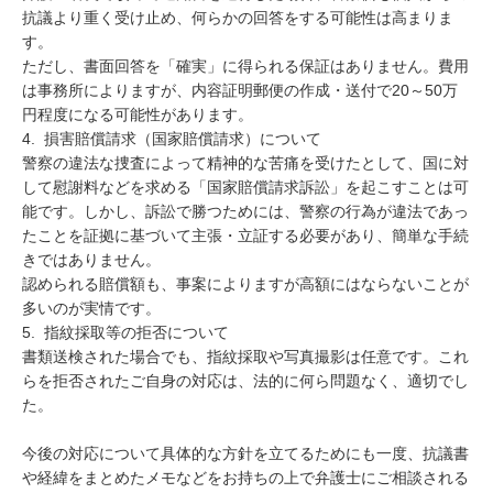
抗議より重く受け止め、何らかの回答をする可能性は高まりま
す。

ただし、書面回答を「確実」に得られる保証はありません。費用
は事務所によりますが、内容証明郵便の作成・送付で20～50万
円程度になる可能性があります。

4.  損害賠償請求（国家賠償請求）について

警察の違法な捜査によって精神的な苦痛を受けたとして、国に対
して慰謝料などを求める「国家賠償請求訴訟」を起こすことは可
能です。しかし、訴訟で勝つためには、警察の行為が違法であっ
たことを証拠に基づいて主張・立証する必要があり、簡単な手続
きではありません。

認められる賠償額も、事案によりますが高額にはならないことが
多いのが実情です。

5.  指紋採取等の拒否について

書類送検された場合でも、指紋採取や写真撮影は任意です。これ
らを拒否されたご自身の対応は、法的に何ら問題なく、適切でし
た。

今後の対応について具体的な方針を立てるためにも一度、抗議書
や経緯をまとめたメモなどをお持ちの上で弁護士にご相談される