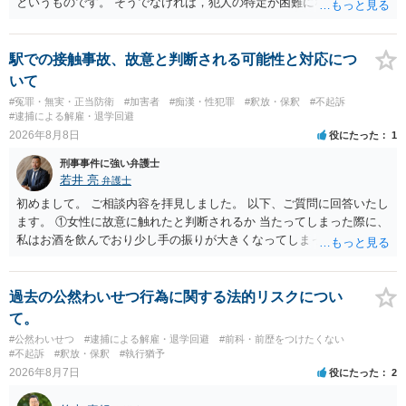
というものです。 そうでなければ，犯人の特定が困難になってしまい
ます。 触ったかもしれないという方について，行為の判断がされる
（事件性）とともに，誰の行為かの判断がされる（犯人性）が必要な
のですが，現認時に警察が臨場できる場合以外は，基本的に犯人性を
駅での接触事故、故意と判断される可能性と対応につ
特定することができません。もちろん，常習性が顕著で，既に前科を
いて
有していて警察に把握されていれば別ですが，そのような方は，この
#冤罪・無実・正当防衛
#加害者
#痴漢・性犯罪
#釈放・保釈
#不起訴
ような場所に質問を掲げてくることはありません。心配・不安になる
#逮捕による解雇・退学回避
ことはよくわかるのですが，心配・不安を感じている方は，警察に把
2026年8月8日
役にたった
1
握されていることがありませんので，犯人性が特定されることはあり
刑事事件に強い弁護士
ません。したがって，自分が犯人であるとされることはないのです。
若井 亮
弁護士
ですから，相談者の場合は，大丈夫です。安心してください。それで
は，①～③に答えます。 ①について 腕の動き，女性への向かい方をみ
初めまして。 ご相談内容を拝見しました。 以下、ご質問に回答いたし
れば，酔っていて偶然の出来事か，意図的に偶然を装うように触った
ます。 ①女性に故意に触れたと判断されるか 当たってしまった際に、
のかは，わかります。触る瞬間ではなくて，触るまでの状況の方が重
私はお酒を飲んでおり少し手の振りが大きくなってしまっていたこと
要です。酔っていてふらついていたのであれば，そのときだけふらつ
も事実です。それが仮に、私が気がついていない防犯カメラに写って
いているわけではありません。腕の振り方も，そのときだけ偶然大き
いた場合、故意だと判定されやすいのでしょうか？ お伺いする限り、
くなるわけではありません。ですから，本件では，意図的だと疑われ
故意があると判断されることは無いかと思います。 ②逮捕、呼び出し
過去の公然わいせつ行為に関する法的リスクについ
ることはないと思います。その雰囲気は，当たってしまった女性にも
の可能性 この行為により、痴漢やその他の犯罪を犯したとして、逮
て。
伝わっていたのでしょう。ですから大丈夫です。なお，故意は，主観
捕、呼び出しされる可能性はどれほどでしょうか？ 誤って当たってし
#公然わいせつ
#逮捕による解雇・退学回避
#前科・前歴をつけたくない
面の話なので，防犯カメラの映像で決められることはありません。本
まっただけであり、さらにその場で女性等のアクションが無かったこ
#不起訴
#釈放・保釈
#執行猶予
人の話（故意を否認する話）が実際の状況と矛盾しないかだけの話で
とからすると、この後に呼び出される可能性は極めて低いと思いま
2026年8月7日
役にたった
2
す。 ②について 犯人性が特定できませんから，逮捕や呼出の可能性は
す。 ③逮捕呼び出しまでの期間 大体どれほどの期間逮捕呼び出しの可
ないと思います。 ③について ②がないので，③はそもそもないことが
能性があると考えれば良いのでしょうか？ 逮捕や呼び出しの可能性は