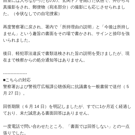
自室には入らなかったものの、玄関ドアを開けた状態で、外から写
真撮影をされ、郵便物（宛名部分）の撮影にも応じさせられまし
た。（令状なしでの自宅捜索）

再度警察署に戻され、署内で「所持理由の説明」と「今後は所持し
ません」という趣旨の書面をその場で書かされ、サインと捺印を強
いられました。

後日、軽犯罪法違反で書類送検された旨の説明を受けましたが、現
在まで検察からの処分通知等はありません。

----------------

■こちらの対応

警察署および警視庁広報課公聴係宛に抗議書を一般書留で送付（ 5 
月 27 日）。

回答期限（ 6 月 14 日）を明記しましたが、すでに1か月近く経過し
ており、未だ誠意ある書面回答はありません。

一度電話で問い合わせたところ、「書面では回答しない」との一点
張りでした。
