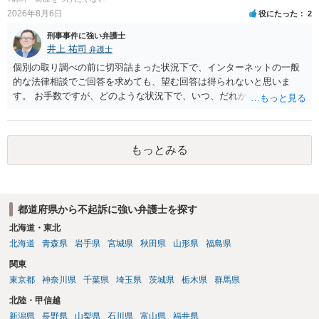
2026年8月6日
役にたった
2
刑事事件に強い弁護士
井上 祐司
弁護士
個別の取り調べの前に切羽詰まった状況下で、インターネットの一般
的な法律相談でご回答を求めても、望む回答は得られないと思いま
す。 お手数ですが、どのような状況下で、いつ、だれからどのような
経緯で口座の提供を頼まれ開設したか、それによる詐欺等の収益がど
の程度だと聞いているのかということについて、お近くで詳細な法律
相談を受けられたうえで対処方法を探された方がよいと思われます。
もっとみる
一般論でいえば、任意取り調べの場合、ＩＣレコーダーを持参して取
り調べ内容を録音することは必須だと考えます。
都道府県から不起訴に強い弁護士を探す
北海道・東北
北海道
青森県
岩手県
宮城県
秋田県
山形県
福島県
関東
東京都
神奈川県
千葉県
埼玉県
茨城県
栃木県
群馬県
北陸・甲信越
新潟県
長野県
山梨県
石川県
富山県
福井県