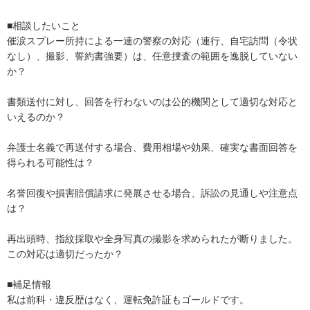
■相談したいこと

催涙スプレー所持による一連の警察の対応（連行、自宅訪問（令状
なし）、撮影、誓約書強要）は、任意捜査の範囲を逸脱していない
か？

書類送付に対し、回答を行わないのは公的機関として適切な対応と
いえるのか？

弁護士名義で再送付する場合、費用相場や効果、確実な書面回答を
得られる可能性は？

名誉回復や損害賠償請求に発展させる場合、訴訟の見通しや注意点
は？

再出頭時、指紋採取や全身写真の撮影を求められたが断りました。
この対応は適切だったか？

■補足情報

私は前科・違反歴はなく、運転免許証もゴールドです。
