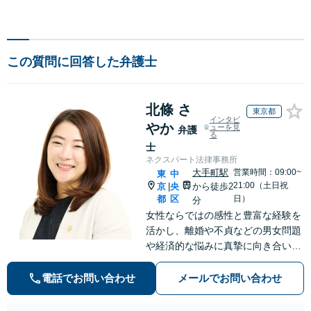
この質問に回答した弁護士
北條 さ
東京都
インタビ
やか
ューを見
弁護
る
士
ネクスパート法律事務所
大手町駅
営業時間：09:00~
東
中
21:00（土日祝
京
央
から徒歩2
|
都
区
日）
分
女性ならではの感性と豊富な経験を
活かし、離婚や不貞などの男女問題
や経済的な悩みに真摯に向き合い、
個別のニーズに合わせたサービスを
提供しています。信頼関係を築きな
電話でお問い合わせ
メールでお問い合わせ
がら丁寧にサポートしていきます。
お気軽にご相談ください。【お子様