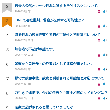
2
過去の公然わいせつ行為に関する法的リスクについて。
2
2026年8月7日
3
LINEで会社批判、警察が立件する可能性は？
2
2026年8月3日
4
盗撮行為の後日捜査や逮捕の可能性と初動対応について
2
2026年7月27日
5
加害者で不起訴希望です。
6
2026年7月12日
6
警察から口座作りの詐欺罪として連絡が来ました。
2
2026年8月6日
7
駅での接触事故、故意と判断される可能性と対応について
1
2026年8月8日
8
万引きで逮捕後、余罪の申告と弁護士相談のタイミングは？
2
2026年7月15日
9
確実に起訴されると思っていましたが…