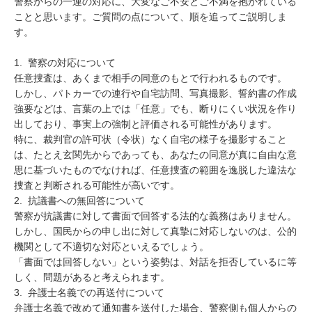
警察からの一連の対応に、大変なご不安とご不満を抱かれている
ことと思います。ご質問の点について、順を追ってご説明しま
す。

1.  警察の対応について

任意捜査は、あくまで相手の同意のもとで行われるものです。

しかし、パトカーでの連行や自宅訪問、写真撮影、誓約書の作成
強要などは、言葉の上では「任意」でも、断りにくい状況を作り
出しており、事実上の強制と評価される可能性があります。

特に、裁判官の許可状（令状）なく自宅の様子を撮影すること
は、たとえ玄関先からであっても、あなたの同意が真に自由な意
思に基づいたものでなければ、任意捜査の範囲を逸脱した違法な
捜査と判断される可能性が高いです。

2.  抗議書への無回答について

警察が抗議書に対して書面で回答する法的な義務はありません。

しかし、国民からの申し出に対して真摯に対応しないのは、公的
機関として不適切な対応といえるでしょう。

「書面では回答しない」という姿勢は、対話を拒否しているに等
しく、問題があると考えられます。

3.  弁護士名義での再送付について

弁護士名義で改めて通知書を送付した場合、警察側も個人からの